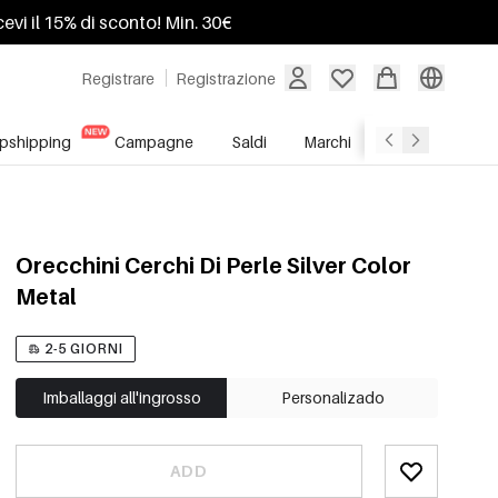
ricevi il 15% di sconto! Min. 30€
Registrare
Registrazione
pshipping
Campagne
Saldi
Marchi
Servizio All'In
Orecchini Cerchi Di Perle Silver Color
Metal
2-5 GIORNI
Imballaggi all'ingrosso
Personalizado
ADD