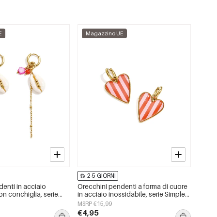
E
Magazzino UE
2-5 GIORNI
enti in acciaio
Orecchini pendenti a forma di cuore
on conchiglia, serie
in acciaio inossidabile, serie Simple
i da donna.
Daily Simple, gioielli da donna
MSRP €15,99
€4,95