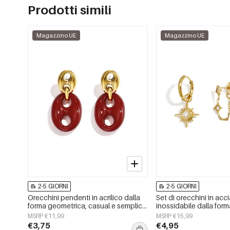
Prodotti simili
Magazzino UE
Magazzino UE
2-5 GIORNI
2-5 GIORNI
Orecchini pendenti in acrilico dalla
Set di orecchini in acc
forma geometrica, casual e semplici,
inossidabile dalla for
della serie da donna.
semplici, per tutti i gior
MSRP €11,99
MSRP €15,99
Simple, gioielli da don
€3,75
€4,95