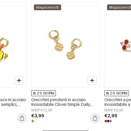
Magazzino UE
Magazzino U
2-5 GIORNI
2-5 GIORNI
esce in acciaio
Orecchini pendenti in acciaio
Orecchini a pe
 semplici,
inossidabile Clover Simple Daily
inossidabile a
 gioielli da
Simple Series Gioielli da donna
semplici, della
MSRP €12,99
MSRP €9,99
gioielli da do
€3,95
€2,95