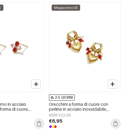
E
Magazzino UE
2-5 GIORNI
rno in acciaio
Orecchini a forma di cuore con
 forma di cuore,
perline in acciaio inossidabile,
 serie Daily Simple,
semplici, della serie Daily Simple,
MSRP €22,99
nna.
gioielli da donna.
€6,95