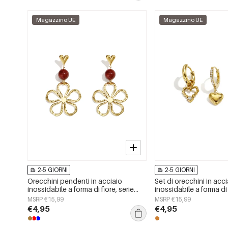
Magazzino UE
Magazzino UE
2-5 GIORNI
2-5 GIORNI
Orecchini pendenti in acciaio
Set di orecchini in acc
inossidabile a forma di fiore, serie
inossidabile a forma di
Daily Simple, gioielli da donna
semplici, della serie Da
MSRP €15,99
MSRP €15,99
gioielli da donna.
€4,95
€4,95