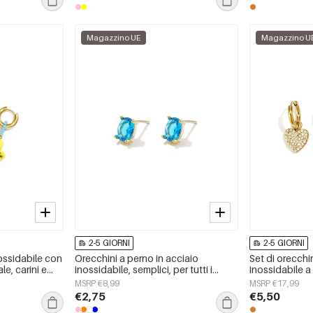
Magazzino UE
Magazzino U
2-5 GIORNI
2-5 GIORNI
nossidabile con
Orecchini a perno in acciaio
Set di orecchin
le, carini e
inossidabile, semplici, per tutti i
inossidabile a
ily Simple,
giorni, serie Simple, gioielli da donna
Simple, gioiell
MSRP €8,99
MSRP €17,99
€2,75
€5,50