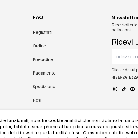
FAQ
Newslette
Ricevi offerte
collezioni.
Registrati
Ricevi 
Ordine
Pre-ordine
Cliccando sul pu
Pagamento
RISERVATEZZ
Spedizione
Resi
YEHWANG 
magazzino in Cina
 e funzionali, nonché cookie analitici che non violano la tua pri
mputer, tablet o smartphone al tuo primo accesso a questo sito 
Altre domande
ico del sito web e per la facilità d'uso. Consentono al sito web 