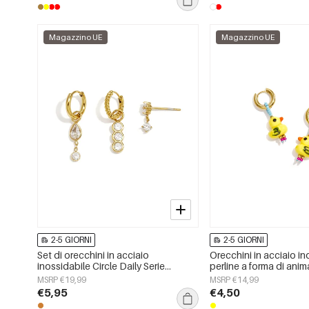
Magazzino UE
Magazzino UE
2-5 GIORNI
2-5 GIORNI
Set di orecchini in acciaio
Orecchini in acciaio i
inossidabile Circle Daily Serie
perline a forma di anima
Semplice Gioiello da Donna
semplici, della serie Da
MSRP €19,99
MSRP €14,99
gioielli da donna.
€5,95
€4,50