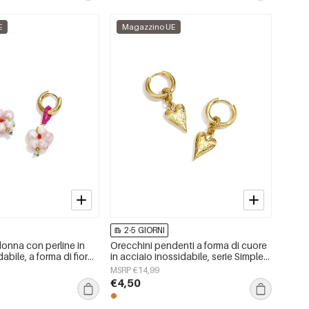
E
Magazzino UE
2-5 GIORNI
donna con perline in
Orecchini pendenti a forma di cuore
abile, a forma di fiore,
in acciaio inossidabile, serie Simple
iosi, della serie Cute.
Daily Simple, gioielli da donna
MSRP €14,99
€4,50