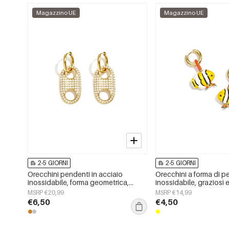
Magazzino UE
Magazzino UE
2-5 GIORNI
2-5 GIORNI
Orecchini pendenti in acciaio
Orecchini a forma di p
inossidabile, forma geometrica,
inossidabile, graziosi e
semplici, serie &quot;Daily
della serie Daily Simple,
MSRP €20,99
MSRP €14,99
Simple&quot;, gioielli da donna.
donna.
€6,50
€4,50