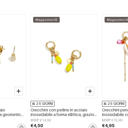
Magazzino UE
Magazzino U
2-5 GIORNI
2-5 GIORNI
iaio
Orecchini con perline in acciaio
Orecchini pend
ma geometrica,
inossidabile a forma ellittica, graziosi
inossidabile c
ni, serie
e semplici, della serie Daily Simple,
Simple, gioiell
MSRP €14,99
MSRP €15,99
na
gioielli da donna.
€4,50
€4,95