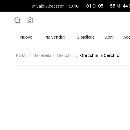
01
D
05
H
55
M
43
🎉 Saldi Accessori – €0,10!
Nuovo
I Più Venduti
Gioielleria
Abiti
Acc
HOME
/
Gioielleria
/
Orecchini
/
Orecchini a Cerchio