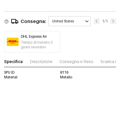
Consegna:
1/1
United States
DHL Express Air
Tempo di transito 2
giorni lavorativi
Specifica
Descrizione
Consegna e Reso
Scarica immagini
SPU ID
8116
Material
Metallo