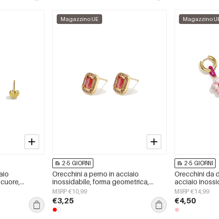
Magazzino UE
Magazzino U
2-5 GIORNI
2-5 GIORNI
iaio
Orecchini a perno in acciaio
Orecchini da 
 cuore,
inossidabile, forma geometrica,
acciaio inossid
ily Simple,
semplici, serie &quot;Daily
semplici e graz
MSRP €10,99
MSRP €14,99
Simple&quot;, gioielli da donna.
€3,25
€4,50