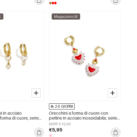
E
Magazzino UE
2-5 GIORNI
i in acciaio
Orecchini a forma di cuore con
 forma di cuore, serie
perline in acciaio inossidabile, serie
i da donna.
&quot;Cute Daily Simple&quot;,
MSRP €19,99
gioielli da donna.
€5,95