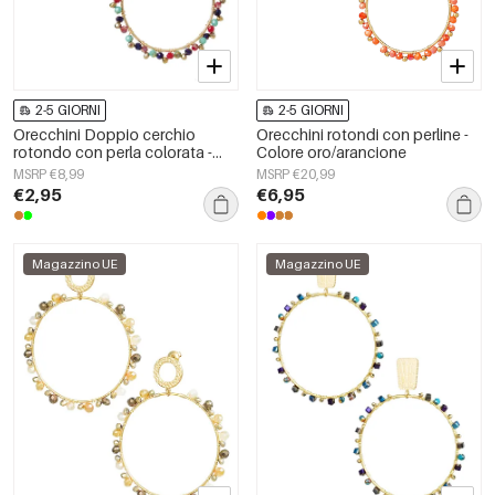
2-5 GIORNI
2-5 GIORNI
Orecchini Doppio cerchio
Orecchini rotondi con perline -
rotondo con perla colorata -
Colore oro/arancione
rame - Colore oro/multicolore
MSRP €8,99
MSRP €20,99
€2,95
€6,95
Magazzino UE
Magazzino UE