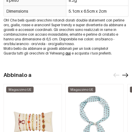
Il peso
8.2g
Dimensions
5.1cm x 6.5cm x 2cm
Oh! Che belli questi orecchini rotondi dorati double statement con perline
oro, gialle, rosse e arancioni! Super trendy e super divertente da abbinare a
gioielli e accessori coordinati. Gli orecchini sono realizzati in rame in
combinazione con acciaio inossidabile, ematite e perline di cristallo e
hanno una dimensione di 6,5 cm. Disponibile nei colori: oro/bianco -
oro/blu/arancio - oro/viola - oro/giallo/rosso.
Molto bello da abbinare ai gioielli abbinati per un look completo!
Guarda tutti gli orecchini di Yehwang
qui
e acquista i tuoi preferiti.
Abbinalo a
Magazzino UE
Magazzino UE