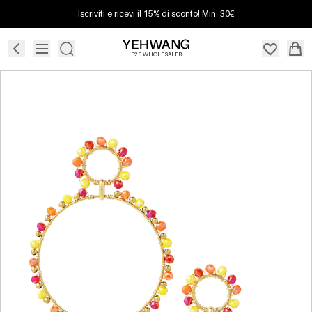
Iscriviti e ricevi il 15% di sconto! Min. 30€
B2B WHOLESALER