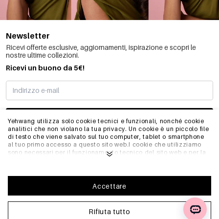
Newsletter
Ricevi offerte esclusive, aggiornamenti, ispirazione e scopri le
nostre ultime collezioni.
Ricevi un buono da 5€!
MI STO REGISTRANDO
Yehwang utilizza solo cookie tecnici e funzionali, nonché cookie
analitici che non violano la tua privacy. Un cookie è un piccolo file
di testo che viene salvato sul tuo computer, tablet o smartphone
al tuo primo accesso a questo sito web.I cookie che utilizziamo
INFO
sono necessari per il funzionamento tecnico del sito web e per la
facilità d'uso. Consentono al sito web di funzionare correttamente
e di ricordare, ad esempio, le impostazioni preferite. Ci
permettono anche di ottimizzare il nostro sito web.Per garantire
GENERALE
una buona esperienza di navigazione e acquisto su Yehwang, ti
Accettare
consigliamo di accettare la nostra raccolta e l'uso dei cookie.
Puoi disiscriverti dai cookie regolando le impostazioni del tuo
browser internet in modo che non memorizzi più i cookie. Puoi
Rifiuta tutto
FAQ
anche rimuovere tutte le informazioni memorizzate in precedenza