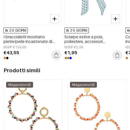
2-5 GIORNI
2-5 GIORNI
I braccialetti mostrano
Sciarpe estive a pois,
Co
pietre/perle incastonate di
poliestere, accessori
in
gioielli Gold Stainless Steel
quotidiani
se
MSRP €139,99
MSRP €5,99
MS
d
€43,55
€1,95
€
Prodotti simili
Magazzino UE
Magazzino UE