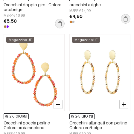
Orecchini doppio giro - Colore
orecchini a righe
oro/beige
MSRP €14,99
MSRP €16,99
€4,95
€5,50
Magazzino UE
Magazzino UE
2-5 GIORNI
2-5 GIORNI
Orecchini goccia perline -
Orecchini allungati con perline -
Colore oro/arancione
Colore oro/beige
MSRP €19,99
MSRP €20,99