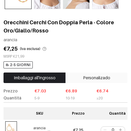
Orecchini Cerchi Con Doppia Perla - Colore
Oro/Giallo/Rosso
arancia
€7,25
(Iva esclusa)
MSRP €21,99
2-5 GIORNI
Imballaggi all'ingrosso
Personalizado
Prezzo
€7.03
€6.89
€6.74
Quantità
5-9
10-19
≥20
SKU
Prezzo
Quantità
arancia
€7,25