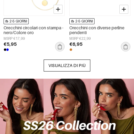
2-5 GIORNI
2-5 GIORNI
Orecchini circolari con stampa -
Orecchini con diverse perline
nero/Colore oro
pendenti
MSRP €17,99
MSRP €22,99
€5,95
€6,95
VISUALIZZA DI PIÙ