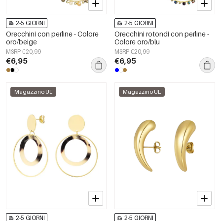
2-5 GIORNI
2-5 GIORNI
Orecchini con perline - Colore
Orecchini rotondi con perline -
oro/beige
Colore oro/blu
MSRP €20,99
MSRP €20,99
€6,95
€6,95
Magazzino UE
Magazzino UE
2-5 GIORNI
2-5 GIORNI