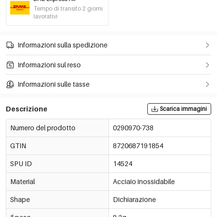
Tempo di transito 2 giorni
lavorativi
Informazioni sulla spedizione
Informazioni sul reso
Informazioni sulle tasse
Descrizione
Scarica immagini
Numero del prodotto
0290970-738
GTIN
8720687191854
SPU ID
14524
Material
Acciaio inossidabile
Shape
Dichiarazione