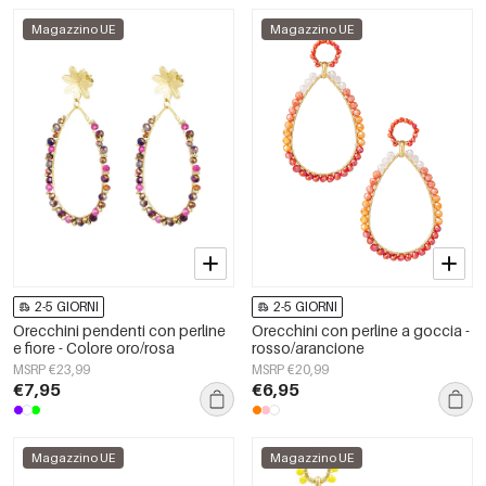
Magazzino UE
Magazzino UE
2-5 GIORNI
2-5 GIORNI
Orecchini pendenti con perline
Orecchini con perline a goccia -
e fiore - Colore oro/rosa
rosso/arancione
MSRP €23,99
MSRP €20,99
€7,95
€6,95
Magazzino UE
Magazzino UE