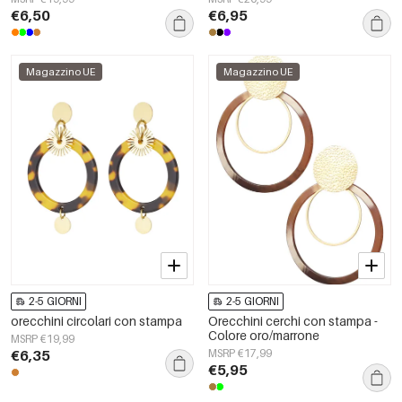
€6,50
€6,95
Magazzino UE
Magazzino UE
2-5 GIORNI
2-5 GIORNI
orecchini circolari con stampa
Orecchini cerchi con stampa -
Colore oro/marrone
MSRP €19,99
€6,35
MSRP €17,99
€5,95