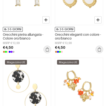
2-5 GIORNI
2-5 GIORNI
Orecchini pietra allungata -
Orecchini eleganti con colore -
Colore oro/bianco
oro/bianco
MSRP €13,99
MSRP €13,99
€4,50
€4,50
Magazzino UE
Magazzino UE