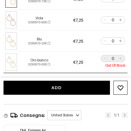
0290970-738
Viola
€7,25
0290970-608
Blu
€7,25
0290970-208
Oro bianco
€7,25
0290970-008
Out Of Stock
ADD
Consegna:
1/1
United States
DHL Express Air