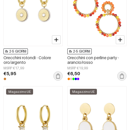
2-5 GIORNI
2-5 GIORNI
Orecchini rotondi - Colore
Orecchini con perline party -
oro/argento
arancio/rosso
MSRP €17,99
MSRP €19,99
€5,95
€6,50
Magazzino UE
Magazzino UE