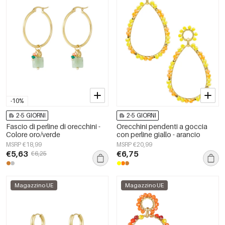
-10%
2-5 GIORNI
2-5 GIORNI
Fascio di perline di orecchini -
Orecchini pendenti a goccia
Colore oro/verde
con perline giallo - arancio
MSRP €18,99
MSRP €20,99
€5,63
€6,75
€6,25
Magazzino UE
Magazzino UE