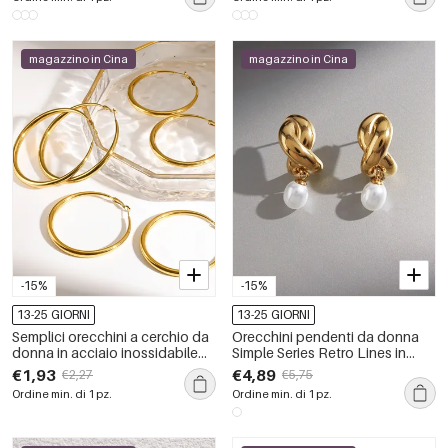
magazzino in Cina
magazzino in Cina
-15%
-15%
13-25 GIORNI
13-25 GIORNI
Semplici orecchini a cerchio da
Orecchini pendenti da donna
donna in acciaio inossidabile
Simple Series Retro Lines in
impermeabile color oro.
acciaio inossidabile color oro
€1,93
€4,89
€2,27
€5,75
impermeabile con perle
Ordine min. di 1 pz.
Ordine min. di 1 pz.
artificiali.