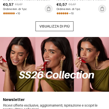
inossidabile, impermeabili, color
geometrici, in acciaio
€0,57
€0,57
€0,67
€0,67
oro.
inossidabile impermeabile color
Ordine min. di 1 pz.
Ordine min. di 1 pz.
oro.
+10
+10
VISUALIZZA DI PIÙ
Newsletter
Ricevi offerte esclusive, aggiornamenti, ispirazione e scopri le