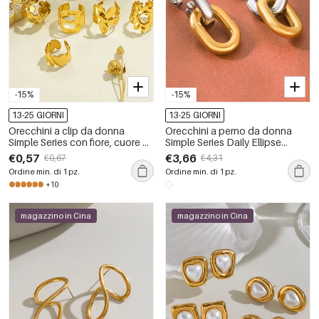
-15%
-15%
13-25 GIORNI
13-25 GIORNI
Orecchini a clip da donna
Orecchini a perno da donna
Simple Series con fiore, cuore e
Simple Series Daily Ellipse
conchiglia, in acciaio
Shape in acciaio inossidabile
€0,57
€3,66
€0,67
€4,31
inossidabile, impermeabili,
impermeabile color oro.
Ordine min. di 1 pz.
Ordine min. di 1 pz.
colore oro.
+10
magazzino in Cina
magazzino in Cina