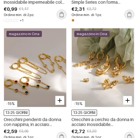
inossidabile impermeabile color
Simple Series con forma
oro con strass
geometrica, in acciaio
€0,99
€2,31
€1,17
€2,72
inossidabile, impermeabili, color
Ordine min. di 2 pz.
Ordine min. di 1 pz.
oro e strass.
+1
magazzino in Cina
magazzino in Cina
-15%
-15%
13-25 GIORNI
13-25 GIORNI
Orecchini pendenti da donna
Orecchini a cerchio da donna in
con nappina, in acciaio
acciaio inossidabile
inossidabile, impermeabili, color
impermeabile color oro con
€2,59
€2,72
€3,05
€3,20
oro e strass.
strass.
Ordine min. di 1 pz.
Ordine min. di 1 pz.