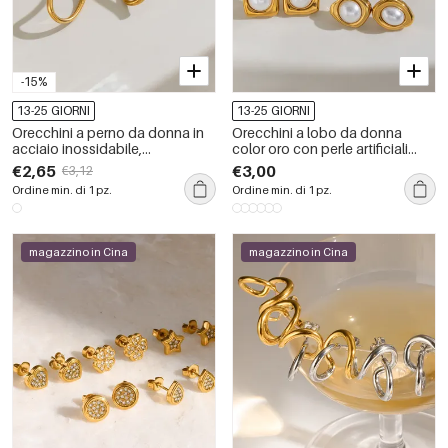
-15%
13-25 GIORNI
13-25 GIORNI
Orecchini a perno da donna in
Orecchini a lobo da donna
acciaio inossidabile,
color oro con perle artificiali
impermeabili, color oro, dalla
dalla forma geometrica.
€2,65
€3,00
€3,12
forma irregolare.
Ordine min. di 1 pz.
Ordine min. di 1 pz.
magazzino in Cina
magazzino in Cina