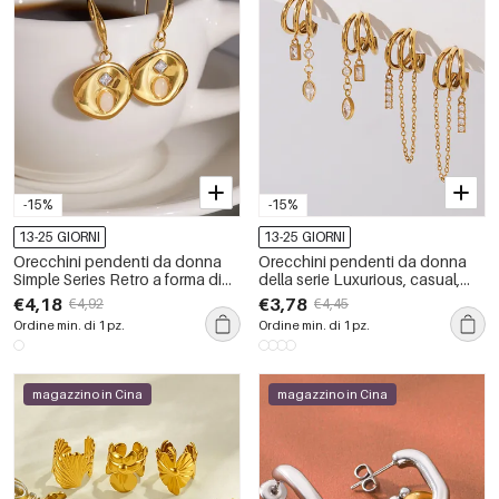
-15%
-15%
13-25 GIORNI
13-25 GIORNI
Orecchini pendenti da donna
Orecchini pendenti da donna
Simple Series Retro a forma di
della serie Luxurious, casual,
ellisse, impermeabili, in acciaio
dalla forma irregolare, con
€4,18
€3,78
€4,92
€4,45
inossidabile color oro.
nappina, in acciaio inossidabile,
Ordine min. di 1 pz.
Ordine min. di 1 pz.
impermeabili, color oro e con
zirconi.
magazzino in Cina
magazzino in Cina