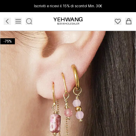
Iscriviti e ricevi il 15% di sconto! Min. 30€
B2B WHOLESALER
-75%