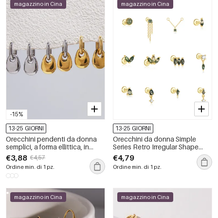
magazzino in Cina
magazzino in Cina
-15%
13-25 GIORNI
13-25 GIORNI
Orecchini pendenti da donna
Orecchini da donna Simple
semplici, a forma ellittica, in
Series Retro Irregular Shape
acciaio inossidabile
Silver Color Natural Stone in
€3,88
€4,79
€4,57
impermeabile, nei colori oro e
argento sterling 925
Ordine min. di 1 pz.
Ordine min. di 1 pz.
argento.
magazzino in Cina
magazzino in Cina