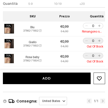
Quantità
5-9
10-19
≥20
SKU
Prezzo
Quantità
-75%
€0,99
Blu
37862-71652
€4,00
Rimangono solo 10
-75%
€0,99
Giallo
37862-71653
€4,00
Out Of Stock
-75%
€0,99
Rosa baby
37862-71654
€4,00
Out Of Stock
ADD
Consegna:
1/1
United States