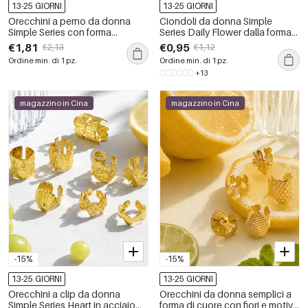
13-25 GIORNI
13-25 GIORNI
Orecchini a perno da donna
Ciondoli da donna Simple
Simple Series con forma
Series Daily Flower dalla forma
geometrica, in acciaio
irregolare, in acciaio
€1,81
€0,95
€2,13
€1,12
inossidabile, impermeabili, color
inossidabile impermeabile color
Ordine min. di 1 pz.
Ordine min. di 1 pz.
oro e strass.
oro con strass.
+13
magazzino in Cina
magazzino in Cina
-15%
-15%
13-25 GIORNI
13-25 GIORNI
Orecchini a clip da donna
Orecchini da donna semplici a
Simple Series Heart in acciaio
forma di cuore con fiori e motivi