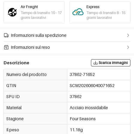
Air Freight
Express
Tempo di transito 10 - 17
Tempo di transito 8 - 15
giorni lavorativi
giorni lavorativi
Informazioni sulla spedizione
Informazioni sul reso
Descrizione
Scarica immagini
Numero del prodotto
37862-71652
GTIN
SCM202606040071652
SPU ID
37862
Material
Acciaio inossidabile
Stagione
Four Seasons
Il peso
11.18g