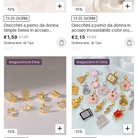
-15%
-15%
13-25 GIORNI
13-25 GIORNI
Orecchini a perno da donna
Orecchini a perno da donna in
Simple Series in acciaio
acciaio inossidabile color oro,
inossidabile, impermeabili, color
impermeabili, dalla forma
€1,59
€2,15
€1,87
€2,53
oro, con strass.
geometrica.
Ordine min. di 1 pz.
Ordine min. di 1 pz.
magazzino in Cina
magazzino in Cina
-15%
-15%