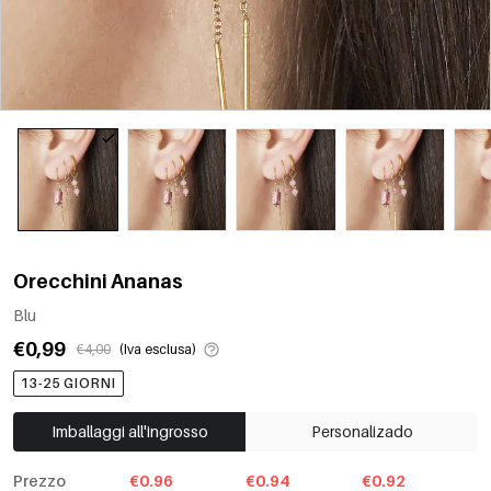
Orecchini Ananas
Blu
€0,99
€4,00
(Iva esclusa)
13-25 GIORNI
Imballaggi all'ingrosso
Personalizado
Prezzo
€0.96
€0.94
€0.92