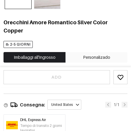
Orecchini Amore Romantico Silver Color
Copper
2-5 GIORNI
Imballaggi all'ingrosso
Personalizado
ADD
Consegna:
1/1
United States
DHL Express Air
Tempo di transito 2 giorni
lavorativi