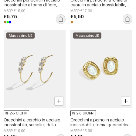
inossidabile a forma di fiore,
cuore in acciaio inossidabile,
serie Daily Simple, gioielli da
semplici, della serie Daily
MSRP €18,99
MSRP €17,99
donna
Simple, gioielli da donna.
€5,75
€5,50
Magazzino UE
Magazzino UE
2-5 GIORNI
2-5 GIORNI
Orecchini a cerchio in acciaio
Orecchini a perno in acciaio
inossidabile, semplici, della
inossidabile, forma geometrica,
serie Daily Simple, gioielli da
semplici, serie &quot;Daily
MSRP €19,99
MSRP €15,99
donna
Simple&quot;, gioielli da donna.