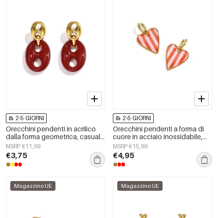
2-5 GIORNI
2-5 GIORNI
Orecchini pendenti in acrilico
Orecchini pendenti a forma di
dalla forma geometrica, casual
cuore in acciaio inossidabile,
e semplici, della serie da donna.
serie Simple Daily Simple, gioielli
MSRP €11,99
MSRP €15,99
da donna
€3,75
€4,95
Magazzino UE
Magazzino UE