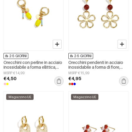
2-5 GIORNI
2-5 GIORNI
Orecchini con perline in acciaio
Orecchini pendenti in acciaio
inossidabile a forma ellittica,
inossidabile a forma di fiore,
graziosi e semplici, della serie
serie Daily Simple, gioielli da
MSRP €14,99
MSRP €15,99
Daily Simple, gioielli da donna.
donna
€4,50
€4,95
Magazzino UE
Magazzino UE