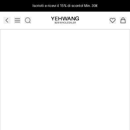
Iscriviti e ricevi il 15% di sconto! Min. 30€
B2B WHOLESALER