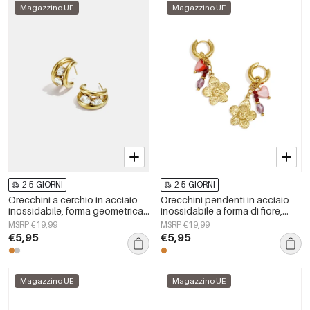
Magazzino UE
Magazzino UE
2-5 GIORNI
2-5 GIORNI
Orecchini a cerchio in acciaio
Orecchini pendenti in acciaio
inossidabile, forma geometrica,
inossidabile a forma di fiore,
semplici, serie Daily Simple,
serie Daily Simple, gioielli da
MSRP €19,99
MSRP €19,99
gioielli da donna
donna
€5,95
€5,95
Magazzino UE
Magazzino UE