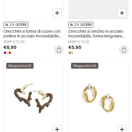
2-5 GIORNI
2-5 GIORNI
Orecchini a forma di cuore con
Orecchini a cerchio in acciaio
perline in acciaio inossidabile,
inossidabile, forma irregolare,
semplici, della serie Daily
semplici, della serie Simple
MSRP €22,99
MSRP €19,99
Simple, gioielli da donna.
Daily, gioielli da donna.
€6,95
€5,95
Magazzino UE
Magazzino UE