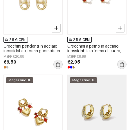
2-5 GIORNI
2-5 GIORNI
Orecchini pendenti in acciaio
Orecchini a perno in acciaio
inossidabile, forma geometrica,
inossidabile a forma di cuore,
semplici, serie &quot;Daily
semplici, della serie Daily
MSRP €20,99
MSRP €9,99
Simple&quot;, gioielli da donna.
Simple, gioielli da donna.
€6,50
€2,95
Magazzino UE
Magazzino UE