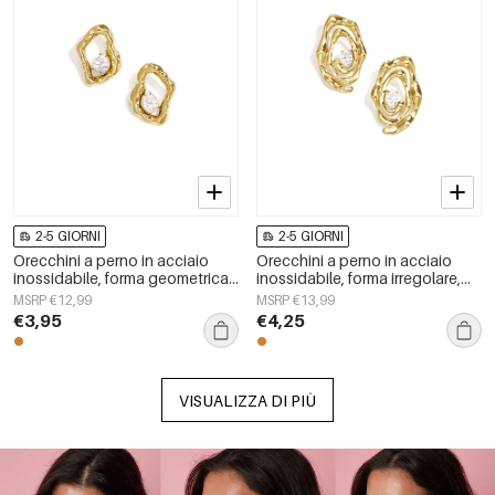
2-5 GIORNI
2-5 GIORNI
Orecchini a perno in acciaio
Orecchini a perno in acciaio
inossidabile, forma geometrica,
inossidabile, forma irregolare,
semplici, serie &quot;Daily
semplici, serie &quot;Semplici
MSRP €12,99
MSRP €13,99
Simple&quot;, gioielli da donna.
per tutti i giorni&quot;, gioielli
€3,95
€4,25
da donna
VISUALIZZA DI PIÙ