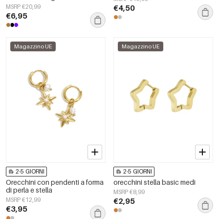
MSRP €20,99
€4,50
€6,95
Magazzino UE
Magazzino UE
2-5 GIORNI
2-5 GIORNI
Orecchini con pendenti a forma
orecchini stella basic medi
di perla e stella
MSRP €8,99
MSRP €12,99
€2,95
€3,95