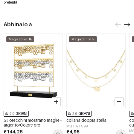
preferiti!
Abbinalo a
Magazzino UE
Magazzino UE
2-5 GIORNI
2-5 GIORNI
Gli orecchini mostrano maglie -
collana doppia stella
co
argento/Colore oro
cu
MSRP €14,99
€144,25
€4,95
MS