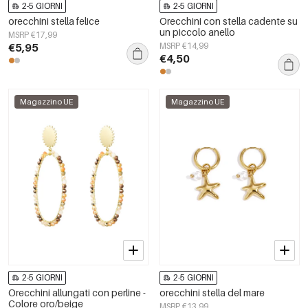
2-5 GIORNI
2-5 GIORNI
orecchini stella felice
Orecchini con stella cadente su
un piccolo anello
MSRP €17,99
€5,95
MSRP €14,99
€4,50
Magazzino UE
Magazzino UE
2-5 GIORNI
2-5 GIORNI
Orecchini allungati con perline -
orecchini stella del mare
Colore oro/beige
MSRP €13,99