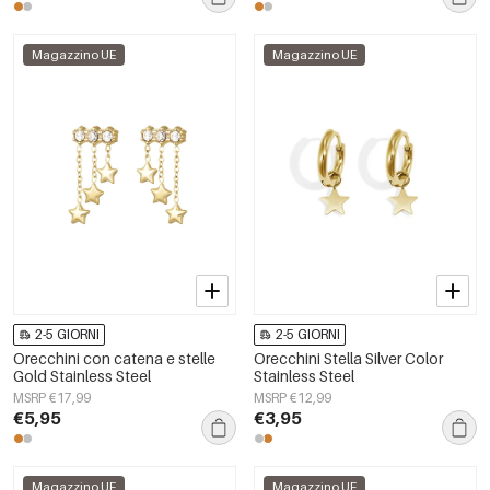
Magazzino UE
Magazzino UE
2-5 GIORNI
2-5 GIORNI
Orecchini con catena e stelle
Orecchini Stella Silver Color
Gold Stainless Steel
Stainless Steel
MSRP €17,99
MSRP €12,99
€5,95
€3,95
Magazzino UE
Magazzino UE