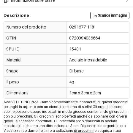
Informazioni sulle tasse
Descrizione
Scarica immagini
Numero del prodotto
0291677-118
GTIN
8720994036664
SPU ID
15481
Material
Acciaio inossidabile
Shape
Di base
Il peso
4g
Dimensions
1cm x 3cm x 2cm
AVVISO DI TENDENZA! Siamo completamente innamorati di questi orecchini
oblunghi in argento con un ciondolo a forma di stella! Gli orecchini sono
sobri e possono essere indossati in modo giocoso combinando gli orecchini
con più orecchini. Gli orecchini sono perfetti anche da abbinare con diversi
gioielli e accessori coordinati. Gli orecchini sono realizzati in acciaio
inossidabile e hanno una dimensione di 3 cm. Disponibile in argento e oro!
Visualizza rapidamente l'intera collezione
di orecchini
e acquista i tuoi