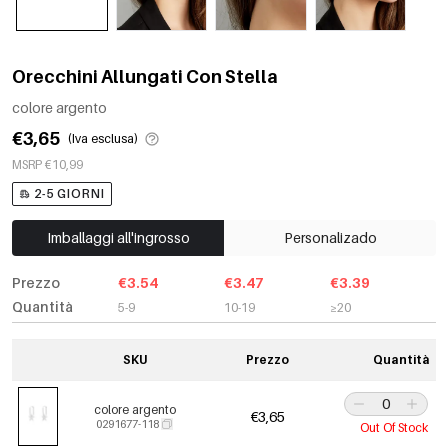
Orecchini Allungati Con Stella
colore argento
€3,65
(Iva esclusa)
MSRP €10,99
2-5 GIORNI
Imballaggi all'ingrosso
Personalizado
Prezzo
€3.54
€3.47
€3.39
Quantità
5-9
10-19
≥20
SKU
Prezzo
Quantità
colore argento
€3,65
0291677-118
Out Of Stock