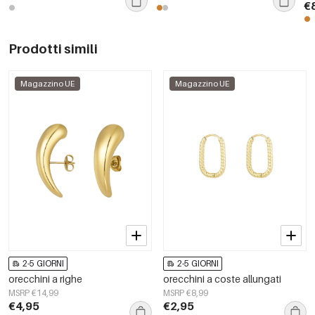
€
Prodotti simili
Magazzino UE
Magazzino UE
2-5 GIORNI
2-5 GIORNI
orecchini a righe
orecchini a coste allungati
MSRP €14,99
MSRP €8,99
€4,95
€2,95