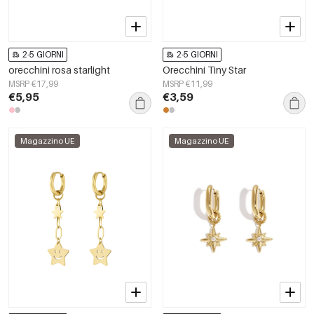
2-5 GIORNI
2-5 GIORNI
orecchini rosa starlight
Orecchini Tiny Star
MSRP €17,99
MSRP €11,99
€5,95
€3,59
Magazzino UE
Magazzino UE