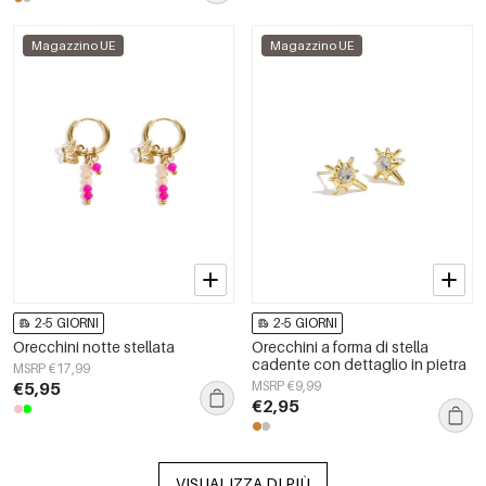
Magazzino UE
Magazzino UE
2-5 GIORNI
2-5 GIORNI
Orecchini notte stellata
Orecchini a forma di stella
cadente con dettaglio in pietra
MSRP €17,99
€5,95
MSRP €9,99
€2,95
VISUALIZZA DI PIÙ