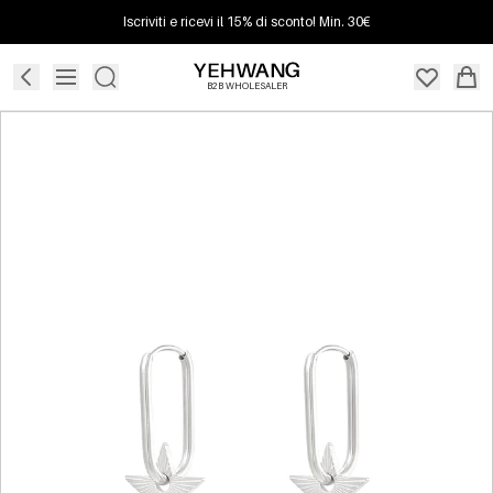
Iscriviti e ricevi il 15% di sconto! Min. 30€
B2B WHOLESALER