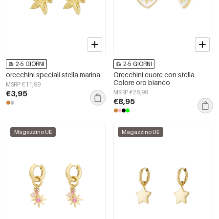
2-5 GIORNI
2-5 GIORNI
orecchini speciali stella marina
Orecchini cuore con stella -
Colore oro bianco
MSRP €11,99
€3,95
MSRP €26,99
€8,95
Magazzino UE
Magazzino UE