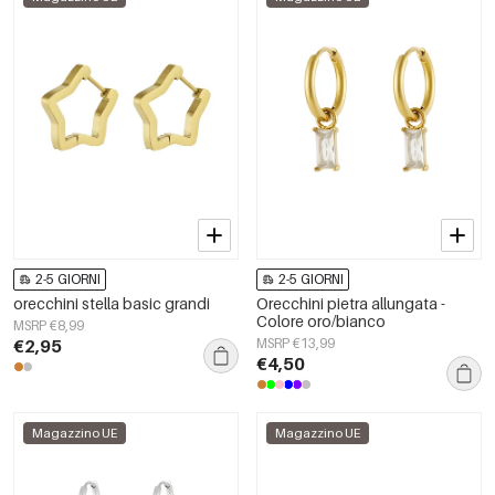
2-5 GIORNI
2-5 GIORNI
orecchini stella basic grandi
Orecchini pietra allungata -
Colore oro/bianco
MSRP €8,99
€2,95
MSRP €13,99
€4,50
Magazzino UE
Magazzino UE