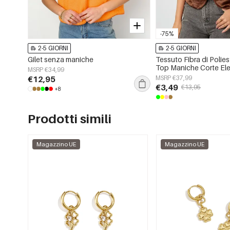
-75%
2-5 GIORNI
2-5 GIORNI
Gilet senza maniche
Tessuto Fibra di Polie
Top Maniche Corte El
MSRP €34,99
Puro
€12,95
MSRP €37,99
€3,49
€13,95
+8
Prodotti simili
Magazzino UE
Magazzino UE