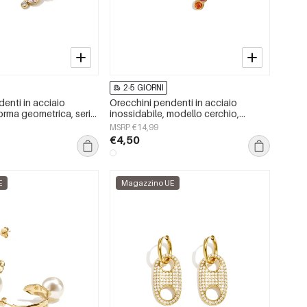
2-5 GIORNI
enti in acciaio
Orecchini pendenti in acciaio
forma geometrica, serie
inossidabile, modello cerchio,
ice, gioielli da donna
casual, quotidiani, semplici, da
MSRP €14,99
donna.
€4,50
E
Magazzino UE