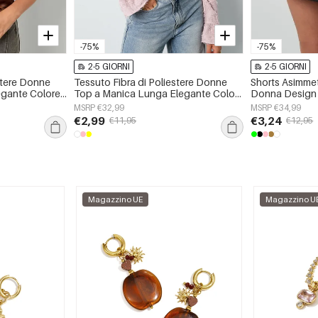
-75%
-75%
2-5 GIORNI
2-5 GIORNI
stere Donne
Tessuto Fibra di Poliestere Donne
Shorts Asimmetr
egante Colore
Top a Manica Lunga Elegante Colore
Donna Design 
Puro Primavera/Estate
MSRP €32,99
MSRP €34,99
€2,99
€3,24
€11,95
€12,95
Magazzino UE
Magazzino U