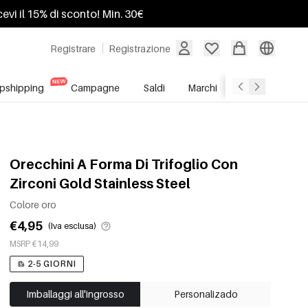
ricevi il 15% di sconto! Min. 30€
Registrare
Registrazione
pshipping
Campagne
Saldi
Marchi
Servizio All'In
Orecchini A Forma Di Trifoglio Con
Zirconi Gold Stainless Steel
Colore oro
€4,95
(Iva esclusa)
MSRP €14,99
2-5 GIORNI
Imballaggi all'ingrosso
Personalizado