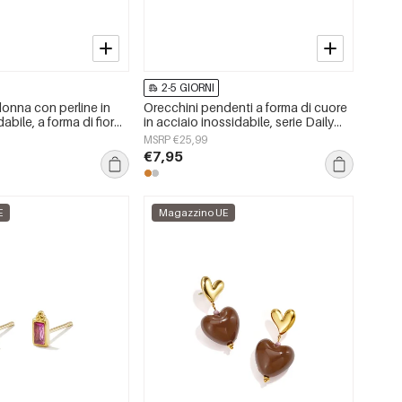
2-5 GIORNI
donna con perline in
Orecchini pendenti a forma di cuore
abile, a forma di fiore,
in acciaio inossidabile, serie Daily
iosi, della serie Cute.
Simple, gioielli da donna
MSRP €25,99
€7,95
E
Magazzino UE