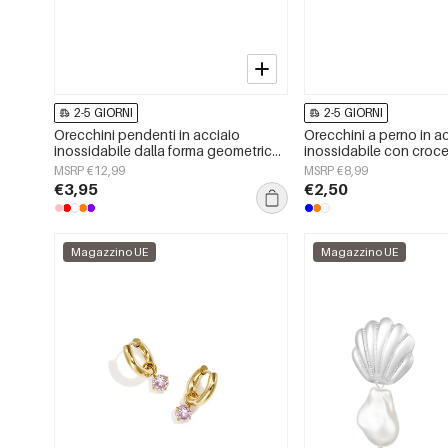
2-5 GIORNI
2-5 GIORNI
Orecchini pendenti in acciaio
Orecchini a perno in a
inossidabile dalla forma geometrica,
inossidabile con croce,
casual e semplici, della serie da
semplice, per tutti i gior
MSRP €12,99
MSRP €8,99
donna.
donna
€3,95
€2,50
Magazzino UE
Magazzino UE