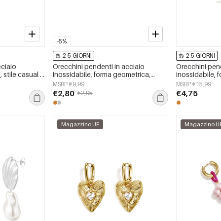
-5%
2-5 GIORNI
2-5 GIORNI
cciaio
Orecchini pendenti in acciaio
Orecchini pend
 stile casual e
inossidabile, forma geometrica,
inossidabile, 
ni, gioielli da
semplici, serie &quot;Daily
semplici, seri
MSRP €9,99
MSRP €15,99
Simple&quot;, gioielli da donna.
Simple&quot;, 
€2,80
€4,75
€2,95
Magazzino UE
Magazzino U