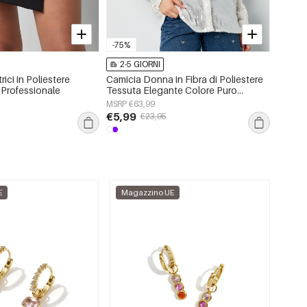
-75%
2-5 GIORNI
2-5 
ici in Poliestere
Camicia Donna in Fibra di Poliestere
Sciarpe
Professionale
Tessuta Elegante Colore Puro
Quotid
Primavera/Estate
MSRP €63,99
MSRP €
€5,99
€2,50
€23,95
E
Magazzino UE