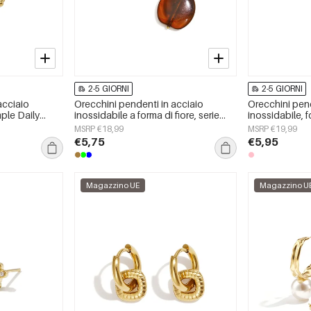
2-5 GIORNI
2-5 GIORNI
acciaio
Orecchini pendenti in acciaio
Orecchini pend
mple Daily
inossidabile a forma di fiore, serie
inossidabile, 
da donna
Daily Simple, gioielli da donna
casual e sempl
MSRP €18,99
MSRP €19,99
€5,75
€5,95
Magazzino UE
Magazzino U