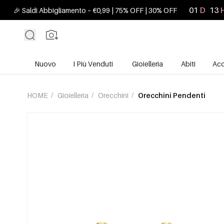
01
D
13
🎉 Saldi Abbigliamento – €0,99 | 75% OFF | 30% OFF
Nuovo
I Più Venduti
Gioielleria
Abiti
Acc
HOME
/
Gioielleria
/
Orecchini
/
Orecchini Pendenti