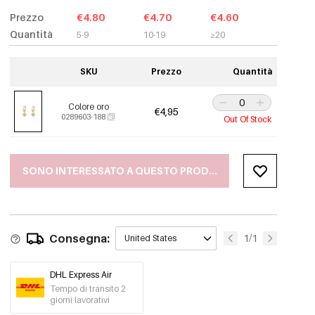
Prezzo
€4.80
€4.70
€4.60
Quantità
5-9
10-19
≥20
SKU
Prezzo
Quantità
Colore oro
€4,95
0289603-188
Out Of Stock
SONO INTERESSATO A QUESTO PRODOTTO
Consegna:
1/1
United States
DHL Express Air
Tempo di transito 2
giorni lavorativi