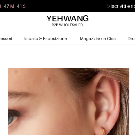
H
47
M
39
S
✨
Iscriviti e 
B2B WHOLESALER
essori
Imballo & Esposizione
Magazzino in Cina
Dro