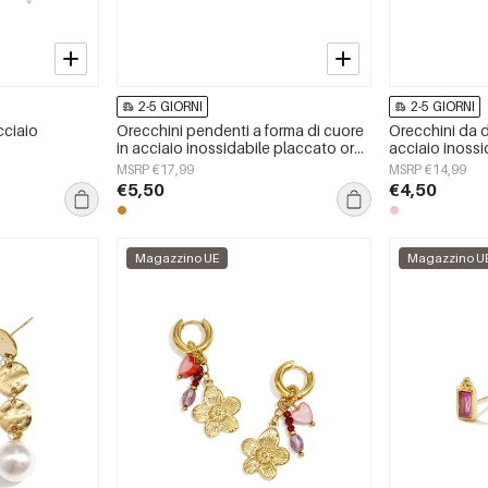
2-5 GIORNI
2-5 GIORNI
cciaio
Orecchini pendenti a forma di cuore
Orecchini da 
in acciaio inossidabile placcato oro
acciaio inossid
14 carati, serie Simple Daily Simple,
semplici e graz
MSRP €17,99
MSRP €14,99
gioielli da donna
€5,50
€4,50
Magazzino UE
Magazzino U