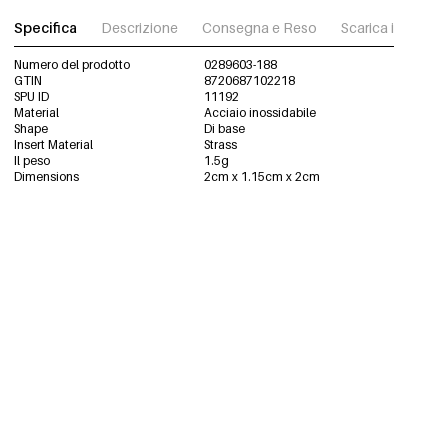
Specifica
Descrizione
Consegna e Reso
Scarica immagini
Numero del prodotto
0289603-188
GTIN
8720687102218
SPU ID
11192
Material
Acciaio inossidabile
Shape
Di base
Insert Material
Strass
Il peso
1.5g
Dimensions
2cm x 1.15cm x 2cm