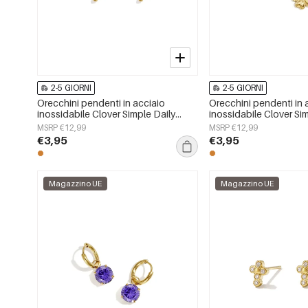
2-5 GIORNI
2-5 GIORNI
Orecchini pendenti in acciaio
Orecchini pendenti in 
inossidabile Clover Simple Daily
inossidabile Clover Si
Simple Series Gioielli da donna
Simple Series Gioielli 
MSRP €12,99
MSRP €12,99
€3,95
€3,95
Magazzino UE
Magazzino UE