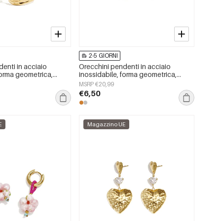
2-5 GIORNI
enti in acciaio
Orecchini pendenti in acciaio
forma geometrica,
inossidabile, forma geometrica,
e &quot;Daily
semplici, serie &quot;Daily
MSRP €20,99
gioielli da donna.
Simple&quot;, gioielli da donna.
€6,50
E
Magazzino UE