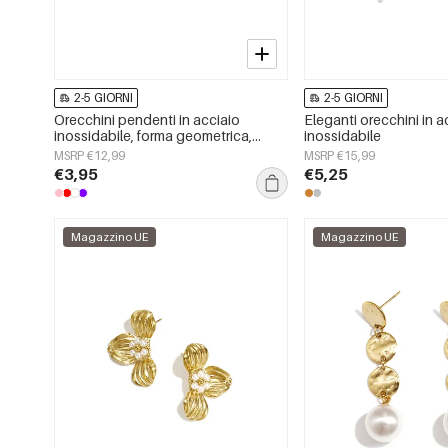
2-5 GIORNI
2-5 GIORNI
Orecchini pendenti in acciaio
Eleganti orecchini in a
inossidabile, forma geometrica,
inossidabile
semplici, serie &quot;Daily
MSRP €12,99
MSRP €15,99
Simple&quot;, gioielli da donna.
€3,95
€5,25
Magazzino UE
Magazzino UE