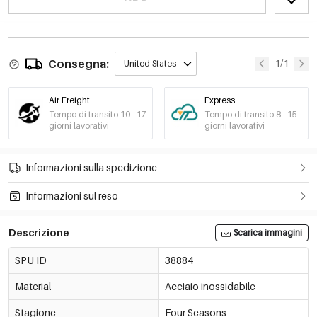
Consegna:
1/1
United States
Air Freight
Express
Tempo di transito 10 - 17
Tempo di transito 8 - 15
giorni lavorativi
giorni lavorativi
Informazioni sulla spedizione
Informazioni sul reso
Descrizione
Scarica immagini
SPU ID
38884
Material
Acciaio inossidabile
Stagione
Four Seasons