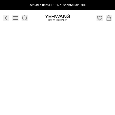
Iscriviti e ricevi il 15% di sconto! Min. 30€
B2B WHOLESALER