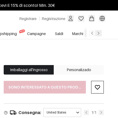
ricevi il 15% di sconto! Min. 30€
Registrare
Registrazione
pshipping
Campagne
Saldi
Marchi
Servizio All'In
Imballaggi all'ingrosso
Personalizado
SONO INTERESSATO A QUESTO PRODOTTO
Consegna:
1/1
United States