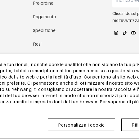
Pre-ordine
Cliccando sul pu
Pagamento
RISERVATEZZ
Spedizione
Resi
YEHWANG 
magazzino in Cina
 e funzionali, nonché cookie analitici che non violano la tua pri
mputer, tablet o smartphone al tuo primo accesso a questo sito 
Altre domande
ico del sito web e per la facilità d'uso. Consentono al sito web 
oni preferite. Ci permettono anche di ottimizzare il nostro sito 
 su Yehwang, ti consigliamo di accettare la nostra raccolta e l'u
i del tuo browser internet in modo che non memorizzi più i cook
nza tramite le impostazioni del tuo browser. Per saperne di più,
Personalizza i cookie
Rif