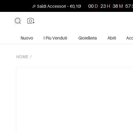
00
D
23
H
38
M
57
🎉 Saldi Accessori – €0,10!
Nuovo
I Più Venduti
Gioielleria
Abiti
Acc
HOME
/