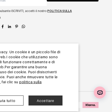
lsante ISCRIVITI, accetti il ​​nostro
POLITICA SULLA
A
app
vacy. Un cookie è un piccolo file di
web.I cookie che utilizziamo sono
di funzionare correttamente e di
web.Per garantire una buona
so dei cookie. Puoi disiscriverti
ie. Puoi anche rimuovere tutte le
 fai clic su
politica sulla
iuta tutto
Accettare