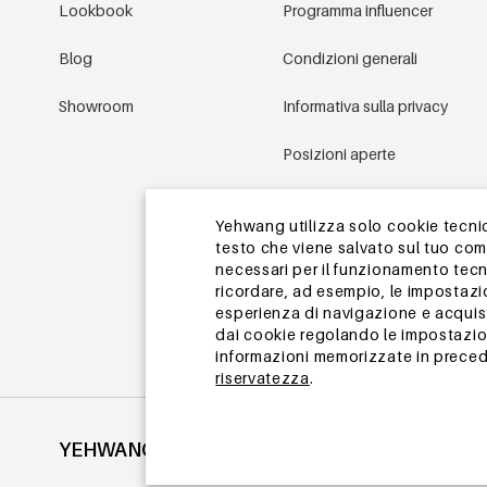
Lookbook
Programma influencer
Blog
Condizioni generali
Showroom
Informativa sulla privacy
Posizioni aperte
Condizioni promozionali
Yehwang utilizza solo cookie tecnici
testo che viene salvato sul tuo co
Mappa del sito
necessari per il funzionamento tecn
ricordare, ad esempio, le impostazi
esperienza di navigazione e acquisto
dai cookie regolando le impostazion
informazioni memorizzate in precede
riservatezza
.
YEHWANG
©2002-2026 YEHWANG All Rights Reserved.