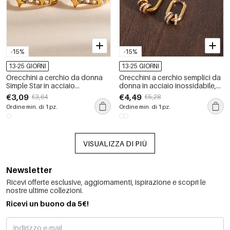
-15%
-15%
13-25 GIORNI
13-25 GIORNI
Orecchini a cerchio da donna
Orecchini a cerchio semplici da
Simple Star in acciaio
donna in acciaio inossidabile,
inossidabile, impermeabili, color
impermeabili, color oro con
€3,09
€4,49
€3,64
€5,28
oro, con zirconi.
strass.
Ordine min. di 1 pz.
Ordine min. di 1 pz.
VISUALIZZA DI PIÙ
Newsletter
Ricevi offerte esclusive, aggiornamenti, ispirazione e scopri le
nostre ultime collezioni.
Ricevi un buono da 5€!