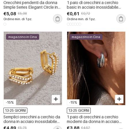
Orecchini pendenti da donna
1 paio di orecchini a cerchio
Simple Series Elegant Circle in
basic in acciaio inossidabile
acciaio inossidabile color oro
color oro impermeabili
€5,08
€0,61
€5,98
€0,72
Ordine min. di 1 pz.
Ordine min. di 1 pz.
magazzino in Cina
magazzino in Cina
-15%
-15%
13-25 GIORNI
13-25 GIORNI
Semplici orecchini a cerchio da
1 paio di orecchini a cerchio
donna in acciaio inossidabile
moderni da donna in acciaio
traforato, impermeabili, color
inossidabile color oro
€4,89
€3,88
€5,75
€4,57