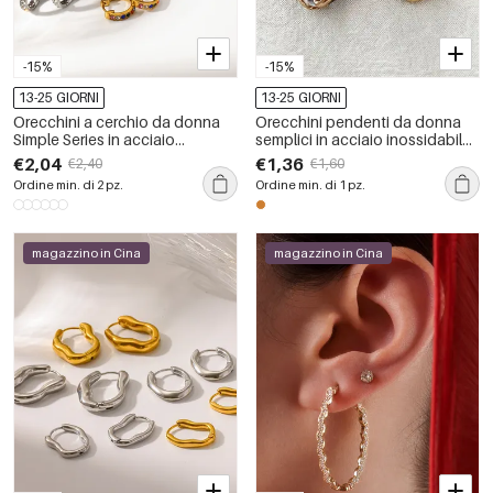
-15%
-15%
13-25 GIORNI
13-25 GIORNI
Orecchini a cerchio da donna
Orecchini pendenti da donna
Simple Series in acciaio
semplici in acciaio inossidabile
inossidabile, impermeabili, color
color oro, impermeabili.
€2,04
€1,36
€2,40
€1,60
oro, con strass.
Ordine min. di 2 pz.
Ordine min. di 1 pz.
magazzino in Cina
magazzino in Cina