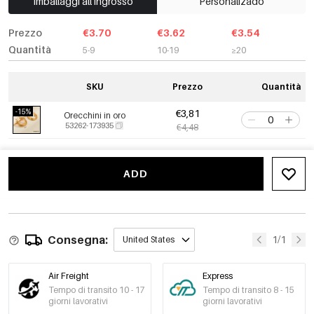
Imballaggi all'ingrosso
Personalizado
Prezzo
€3.70
€3.62
€3.54
Quantità
5-9
10-19
≥20
SKU
Prezzo
Quantità
-15%
€3,81
Orecchini in oro
53262-173935
€4,48
ADD
Consegna:
1/1
United States
Air Freight
Express
Tempo di transito 10 - 17
Tempo di transito 8 - 15
giorni lavorativi
giorni lavorativi