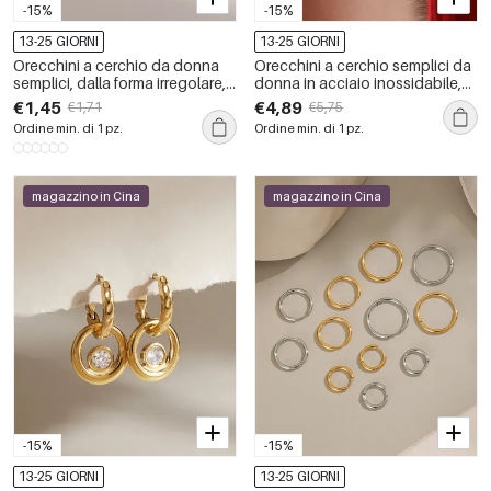
-15%
-15%
13-25 GIORNI
13-25 GIORNI
Orecchini a cerchio da donna
Orecchini a cerchio semplici da
semplici, dalla forma irregolare,
donna in acciaio inossidabile,
in acciaio inossidabile
impermeabili, color oro con
€1,45
€4,89
€1,71
€5,75
impermeabile color oro.
strass.
Ordine min. di 1 pz.
Ordine min. di 1 pz.
magazzino in Cina
magazzino in Cina
-15%
-15%
13-25 GIORNI
13-25 GIORNI