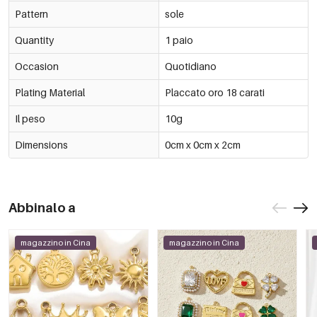
Pattern
sole
Quantity
1 paio
Occasion
Quotidiano
Plating Material
Placcato oro 18 carati
Il peso
10g
Dimensions
0cm x 0cm x 2cm
Abbinalo a
magazzino in Cina
magazzino in Cina