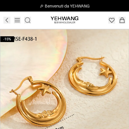
🎉 Benvenuti da YEHWANG
B2B WHOLESALER
-15%