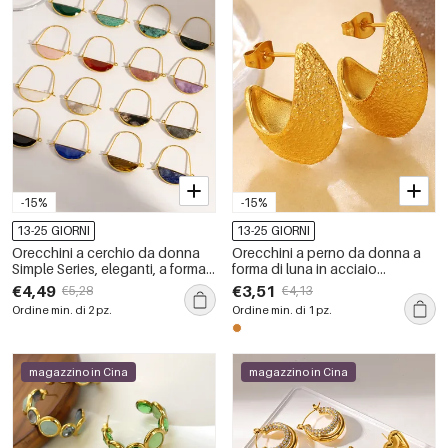
-15%
-15%
13-25 GIORNI
13-25 GIORNI
Orecchini a cerchio da donna
Orecchini a perno da donna a
Simple Series, eleganti, a forma
forma di luna in acciaio
ellittica, in acciaio inossidabile,
inossidabile, impermeabili, color
€4,49
€3,51
€5,28
€4,13
impermeabili, color oro, con
oro.
Ordine min. di 2 pz.
Ordine min. di 1 pz.
pietra naturale.
magazzino in Cina
magazzino in Cina