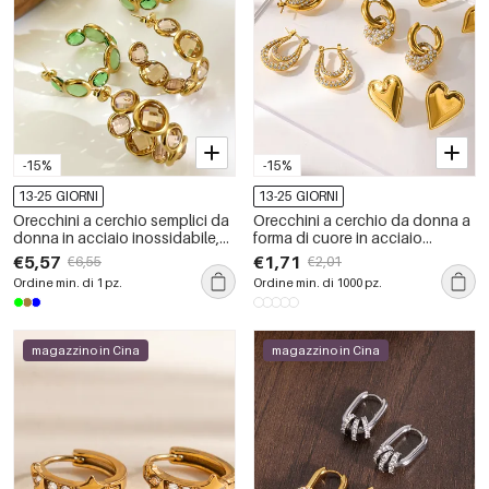
-15%
-15%
13-25 GIORNI
13-25 GIORNI
Orecchini a cerchio semplici da
Orecchini a cerchio da donna a
donna in acciaio inossidabile,
forma di cuore in acciaio
impermeabili e con pietra
inossidabile, impermeabili.
€5,57
€1,71
€6,55
€2,01
naturale, della serie Luxurious.
Ordine min. di 1 pz.
Ordine min. di 1000 pz.
magazzino in Cina
magazzino in Cina