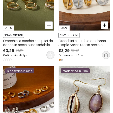
-15%
-15%
13-25 GIORNI
13-25 GIORNI
Orecchini a cerchio semplici da
Orecchini a cerchio da donna
donna in acciaio inossidabile,
Simple Series Star in acciaio
impermeabili, color oro con
inossidabile, impermeabili, color
€3,29
€3,29
€3,87
€3,87
strass.
oro, con strass.
Ordine min. di 1 pz.
Ordine min. di 1 pz.
magazzino in Cina
magazzino in Cina