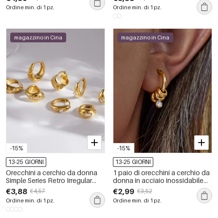
oro, con strass.
impermeabili
Ordine min. di 1 pz.
Ordine min. di 1 pz.
magazzino in Cina
magazzino in Cina
-15%
-15%
13-25 GIORNI
13-25 GIORNI
Orecchini a cerchio da donna
1 paio di orecchini a cerchio da
Simple Series Retro Irregular
donna in acciaio inossidabile
Shape in acciaio inossidabile
color oro, impermeabili, semplici
€3,88
€2,99
€4,57
€3,52
impermeabile color oro
e circolari
Ordine min. di 1 pz.
Ordine min. di 1 pz.