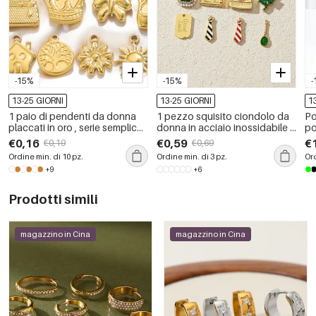
-15%
-15%
-
13-25 GIORNI
13-25 GIORNI
1
1 paio di pendenti da donna
1 pezzo squisito ciondolo da
Po
placcati in oro , serie semplice,
donna in acciaio inossidabile a
po
stile retrò, cartone animato
forma di trifoglio, impermeabile,
St
€0,16
€0,59
€
€0,19
€0,69
color oro
Ordine min. di 10 pz.
Ordine min. di 3 pz.
Ord
+9
+6
Prodotti simili
magazzino in Cina
magazzino in Cina