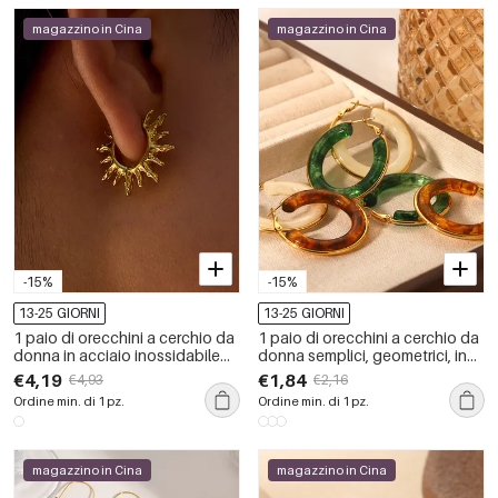
magazzino in Cina
magazzino in Cina
-15%
-15%
13-25 GIORNI
13-25 GIORNI
1 paio di orecchini a cerchio da
1 paio di orecchini a cerchio da
donna in acciaio inossidabile
donna semplici, geometrici, in
color oro, stile retrò, con sole,
acciaio inossidabile,
€4,19
€1,84
€4,93
€2,16
eleganti e impermeabili
impermeabili, per tutti i giorni
Ordine min. di 1 pz.
Ordine min. di 1 pz.
magazzino in Cina
magazzino in Cina