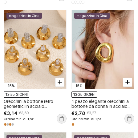
magazzino in Cina
magazzino in Cina
-15%
-15%
13-25 GIORNI
13-25 GIORNI
Orecchini a bottone retrò
1 pezzo elegante orecchini a
geometrici in acciaio
bottone da donna in acciaio
inossidabile color oro
inossidabile color oro
€3,14
€2,78
€3,69
€3,27
impermeabile dalla forma
Ordine min. di 1 pz.
Ordine min. di 1 pz.
irregolare