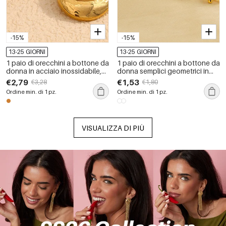
-15%
-15%
13-25 GIORNI
13-25 GIORNI
1 paio di orecchini a bottone da
1 paio di orecchini a bottone da
donna in acciaio inossidabile,
donna semplici geometrici in
impermeabili, di colore oro, con
acciaio inossidabile placcato
€2,79
€1,53
€3,28
€1,80
motivo geometrico retrò, serie
oro
Ordine min. di 1 pz.
Ordine min. di 1 pz.
classica
VISUALIZZA DI PIÙ