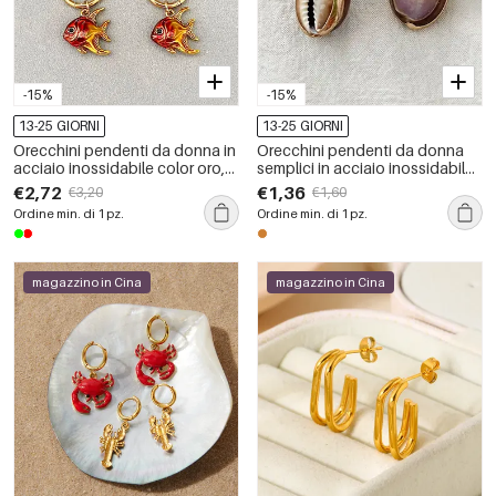
-15%
-15%
13-25 GIORNI
13-25 GIORNI
Orecchini pendenti da donna in
Orecchini pendenti da donna
acciaio inossidabile color oro,
semplici in acciaio inossidabile
stile retrò, a forma di pesce,
color oro, impermeabili.
€2,72
€1,36
€3,20
€1,60
impermeabili.
Ordine min. di 1 pz.
Ordine min. di 1 pz.
magazzino in Cina
magazzino in Cina