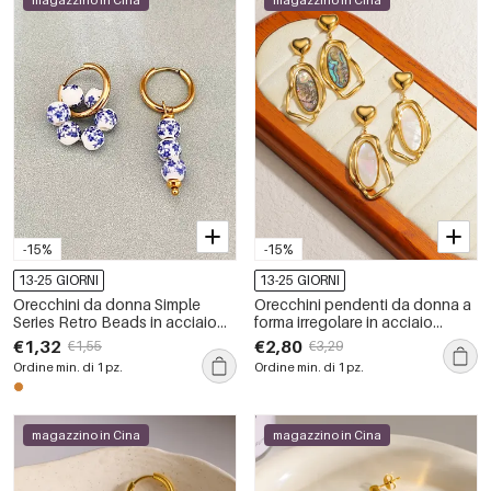
magazzino in Cina
magazzino in Cina
-15%
-15%
13-25 GIORNI
13-25 GIORNI
Orecchini da donna Simple
Orecchini pendenti da donna a
Series Retro Beads in acciaio
forma irregolare in acciaio
inossidabile color oro con
inossidabile color oro,
€1,32
€2,80
€1,55
€3,29
perline.
impermeabili.
Ordine min. di 1 pz.
Ordine min. di 1 pz.
magazzino in Cina
magazzino in Cina