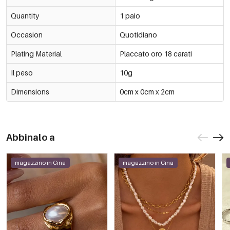
Quantity
1 paio
Occasion
Quotidiano
Plating Material
Placcato oro 18 carati
Il peso
10g
Dimensions
0cm x 0cm x 2cm
Abbinalo a
magazzino in Cina
magazzino in Cina