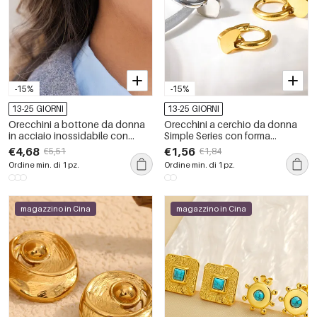
-15%
-15%
13-25 GIORNI
13-25 GIORNI
Orecchini a bottone da donna
Orecchini a cerchio da donna
in acciaio inossidabile con
Simple Series con forma
goccia retrò, impermeabili e
geometrica, in acciaio
€4,68
€1,56
€5,51
€1,84
anti-ossidazione, color oro con
inossidabile impermeabile color
Ordine min. di 1 pz.
Ordine min. di 1 pz.
zirconi
oro.
magazzino in Cina
magazzino in Cina