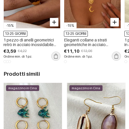
-15%
-15%
-
13-25 GIORNI
13-25 GIORNI
1
1 pezzo di anelli geometrici
Eleganti collane a strati
1 
retrò in acciaio inossidabile
geometriche in acciaio
in
color oro impermeabili
inossidabile impermeabile
zi
€3,59
€11,10
€
€4,22
€13,06
color oro da donna
Ordine min. di 1 pz.
Ordine min. di 1 pz.
Ord
Prodotti simili
magazzino in Cina
magazzino in Cina