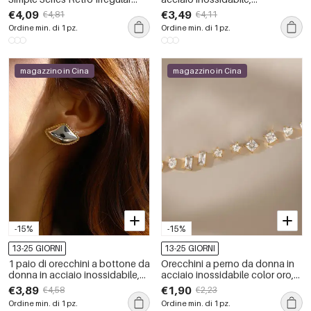
Shape in acciaio inossidabile,
impermeabili, color oro, con
€4,09
€3,49
€4,81
€4,11
impermeabili, color oro.
zirconi, dalla forma irregolare.
Ordine min. di 1 pz.
Ordine min. di 1 pz.
magazzino in Cina
magazzino in Cina
-15%
-15%
13-25 GIORNI
13-25 GIORNI
1 paio di orecchini a bottone da
Orecchini a perno da donna in
donna in acciaio inossidabile,
acciaio inossidabile color oro,
geometrici retrò, impermeabili,
impermeabili, dalla forma
€3,89
€1,90
€4,58
€2,23
color oro
geometrica semplice e con
Ordine min. di 1 pz.
Ordine min. di 1 pz.
zirconi.