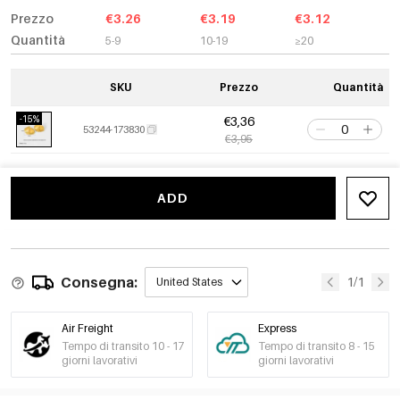
Prezzo
€3.26
€3.19
€3.12
Quantità
5-9
10-19
≥20
SKU
Prezzo
Quantità
-15%
€3,36
53244-173830
€3,95
ADD
Consegna:
1/1
United States
Air Freight
Express
Tempo di transito 10 - 17
Tempo di transito 8 - 15
giorni lavorativi
giorni lavorativi