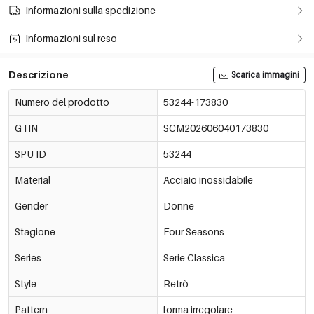
Informazioni sulla spedizione
Informazioni sul reso
Descrizione
Scarica immagini
Numero del prodotto
53244-173830
GTIN
SCM202606040173830
SPU ID
53244
Material
Acciaio inossidabile
Gender
Donne
Stagione
Four Seasons
Series
Serie Classica
Style
Retrò
Pattern
forma irregolare