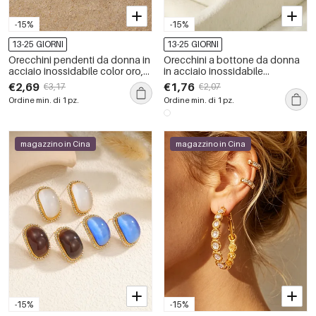
-15%
-15%
13-25 GIORNI
13-25 GIORNI
Orecchini pendenti da donna in
Orecchini a bottone da donna
acciaio inossidabile color oro,
in acciaio inossidabile
stile oceanico, impermeabili.
geometrico impermeabile color
€2,69
€1,76
€3,17
€2,07
oro
Ordine min. di 1 pz.
Ordine min. di 1 pz.
magazzino in Cina
magazzino in Cina
-15%
-15%