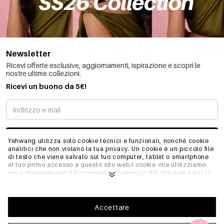
Newsletter
Ricevi offerte esclusive, aggiornamenti, ispirazione e scopri le
nostre ultime collezioni.
Ricevi un buono da 5€!
MI STO REGISTRANDO
Yehwang utilizza solo cookie tecnici e funzionali, nonché cookie
analitici che non violano la tua privacy. Un cookie è un piccolo file
di testo che viene salvato sul tuo computer, tablet o smartphone
al tuo primo accesso a questo sito web.I cookie che utilizziamo
INFO
sono necessari per il funzionamento tecnico del sito web e per la
facilità d'uso. Consentono al sito web di funzionare correttamente
e di ricordare, ad esempio, le impostazioni preferite. Ci
permettono anche di ottimizzare il nostro sito web.Per garantire
GENERALE
una buona esperienza di navigazione e acquisto su Yehwang, ti
Accettare
consigliamo di accettare la nostra raccolta e l'uso dei cookie.
Puoi disiscriverti dai cookie regolando le impostazioni del tuo