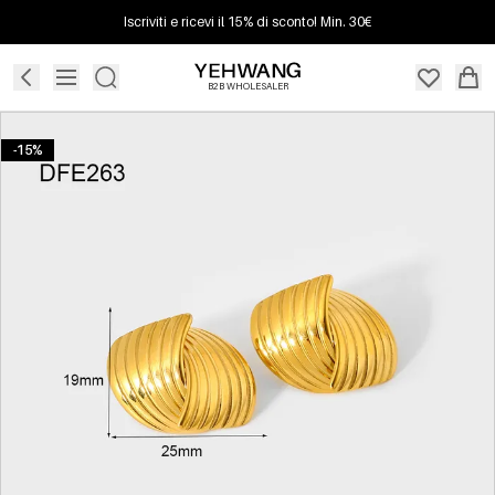
Iscriviti e ricevi il 15% di sconto! Min. 30€
B2B WHOLESALER
-15%