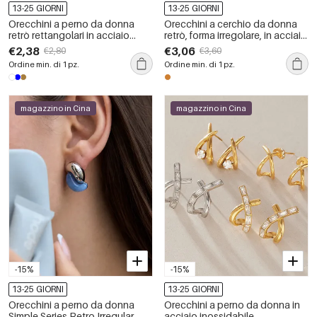
13-25 GIORNI
13-25 GIORNI
Orecchini a perno da donna
Orecchini a cerchio da donna
retrò rettangolari in acciaio
retrò, forma irregolare, in acciaio
inossidabile, impermeabili, color
inossidabile, impermeabili, color
€2,38
€3,06
€2,80
€3,60
oro, con strass artificiali e pietre
oro.
Ordine min. di 1 pz.
Ordine min. di 1 pz.
preziose.
magazzino in Cina
magazzino in Cina
-15%
-15%
13-25 GIORNI
13-25 GIORNI
Orecchini a perno da donna
Orecchini a perno da donna in
Simple Series Retro Irregular
acciaio inossidabile,