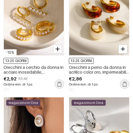
-15%
13-25 GIORNI
13-25 GIORNI
Orecchini a cerchio da donna in
Orecchini a perno da donna in
acciaio inossidabile,
acrilico color oro, impermeabili,
impermeabili, color oro, con
a forma di C, in acciaio
€2,92
€2,86
€3,43
perle artificiali e forma
inossidabile, stile retrò.
Ordine min. di 1 pz.
Ordine min. di 1 pz.
geometrica.
magazzino in Cina
magazzino in Cina