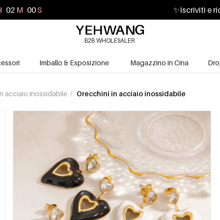
H
01
M
58
S
✨
Iscriviti e 
B2B WHOLESALER
essori
Imballo & Esposizione
Magazzino in Cina
Dro
 in acciaio inossidabile
/
Orecchini in acciaio inossidabile