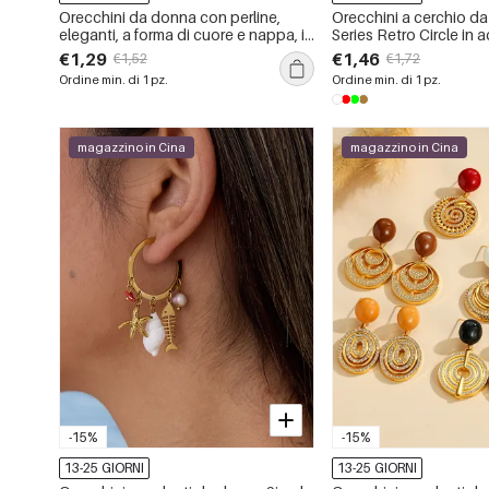
Orecchini da donna con perline,
Orecchini a cerchio d
eleganti, a forma di cuore e nappa, in
Series Retro Circle in 
acciaio inossidabile impermeabile
inossidabile impermeab
€1,29
€1,46
€1,52
€1,72
color oro, serie Romantic Series.
Ordine min. di 1 pz.
Ordine min. di 1 pz.
magazzino in Cina
magazzino in Cina
-15%
-15%
13-25 GIORNI
13-25 GIORNI