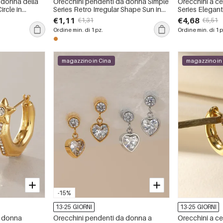
 donna della
Orecchini pendenti da donna Simple
Orecchini a c
ircle in
Series Retro Irregular Shape Sun in
Series Elegant
mpermeabile
acciaio inossidabile impermeabile
acciaio inossi
€1,11
€4,68
€1,31
€5,51
color oro
Ordine min. di 1 pz.
Ordine min. di 1 p
magazzino in Cina
magazzino in
-15%
13-25 GIORNI
13-25 GIORNI
a donna
Orecchini pendenti da donna a
Orecchini a c