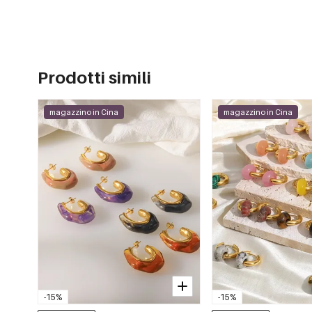
Prodotti simili
magazzino in Cina
magazzino in Cina
-15%
-15%