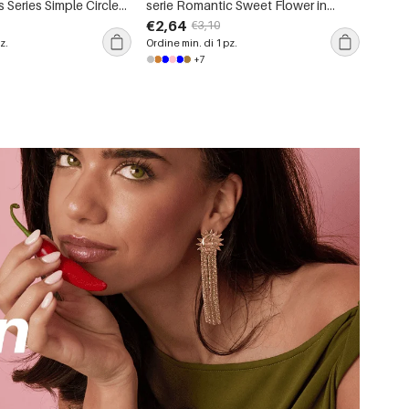
s Series Simple Circle
serie Romantic Sweet Flower in
color oro con zirconi
acciaio inossidabile, impermeabili,
€2,64
€3,10
color oro, con zirconi.
z.
Ordine min. di 1 pz.
+7