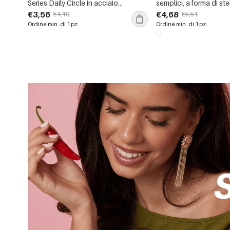
Series Daily Circle in acciaio
semplici, a forma di ste
inossidabile impermeabile color oro
geometrica, in acciaio 
€3,56
€4,68
€4,19
€5,51
impermeabili, color oro
Ordine min. di 1 pz.
Ordine min. di 1 pz.