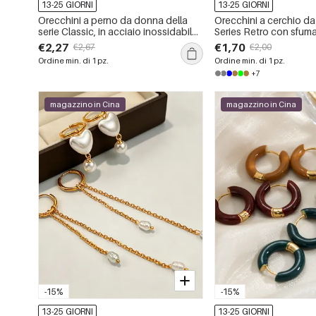
13-25 GIORNI
13-25 GIORNI
Orecchini a perno da donna della
Orecchini a cerchio d
serie Classic, in acciaio inossidabile,
Series Retro con sfuma
impermeabili, color oro, con forma
in acciaio inossidabile
€2,27
€1,70
€2,67
€2,00
geometrica retrò.
color oro e pietra natur
Ordine min. di 1 pz.
Ordine min. di 1 pz.
+7
magazzino in Cina
magazzino in Cina
-15%
-15%
13-25 GIORNI
13-25 GIORNI