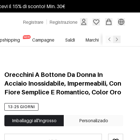
ricevi il 15% di sconto! Min. 30€
Registrare
Registrazione
pshipping
Campagne
Saldi
Marchi
Servizio All'In
Orecchini A Bottone Da Donna In
Acciaio Inossidabile, Impermeabili, Con
Fiore Semplice E Romantico, Color Oro
13-25 GIORNI
Imballaggi all'ingrosso
Personalizado