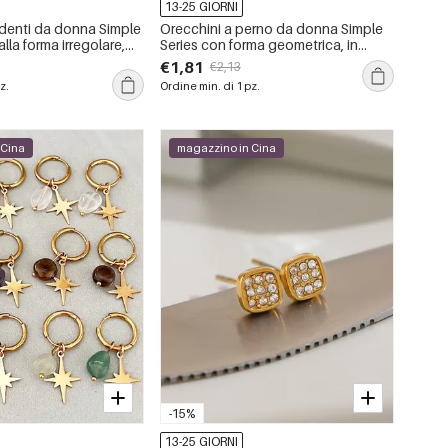
13-25 GIORNI
denti da donna Simple
Orecchini a perno da donna Simple
lla forma irregolare,
Series con forma geometrica, in
.
acciaio inossidabile, impermeabili,
€1,81
€2,13
color oro e strass.
z.
Ordine min. di 1 pz.
 Cina
magazzino in Cina
-15%
13-25 GIORNI