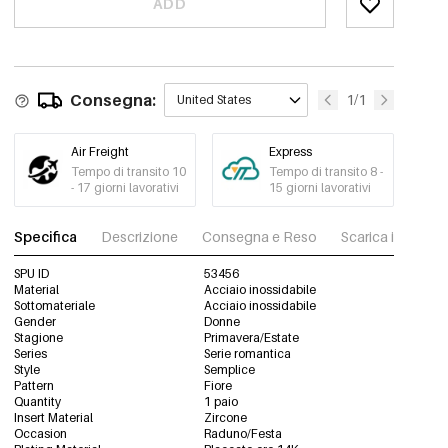
ADD
Consegna:
1/1
United States
Air Freight
Express
Tempo di transito 10
Tempo di transito 8 -
- 17 giorni lavorativi
15 giorni lavorativi
Specifica
Descrizione
Consegna e Reso
Scarica immagini
SPU ID
53456
Material
Acciaio inossidabile
Sottomateriale
Acciaio inossidabile
Gender
Donne
Stagione
Primavera/Estate
Series
Serie romantica
Style
Semplice
Pattern
Fiore
Quantity
1 paio
Insert Material
Zircone
Occasion
Raduno/Festa