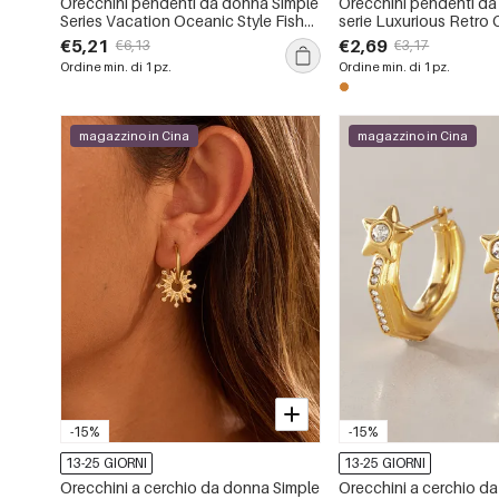
Orecchini pendenti da donna Simple
Orecchini pendenti da
Series Vacation Oceanic Style Fish
serie Luxurious Retro C
Starfish Coral in acciaio inossidabile
acciaio inossidabile i
€5,21
€2,69
€6,13
€3,17
impermeabile
color oro.
Ordine min. di 1 pz.
Ordine min. di 1 pz.
magazzino in Cina
magazzino in Cina
-15%
-15%
13-25 GIORNI
13-25 GIORNI
Orecchini a cerchio da donna Simple
Orecchini a cerchio d