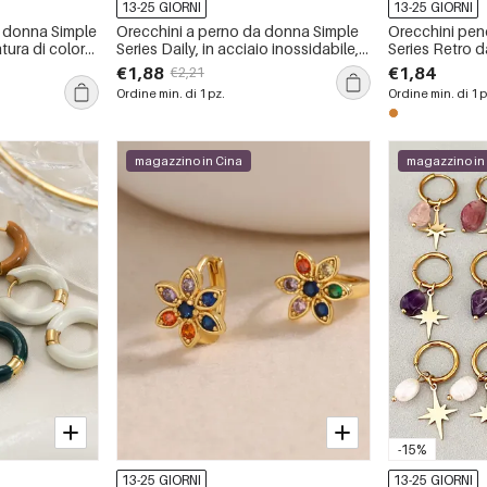
13-25 GIORNI
13-25 GIORNI
a donna Simple
Orecchini a perno da donna Simple
Orecchini pen
tura di colore,
Series Daily, in acciaio inossidabile,
Series Retro da
, impermeabili,
impermeabili, color oro, con forma
color oro rame
€1,88
€1,84
€2,21
ale.
geometrica.
Ordine min. di 1 pz.
Ordine min. di 1 p
magazzino in Cina
magazzino in
-15%
13-25 GIORNI
13-25 GIORNI