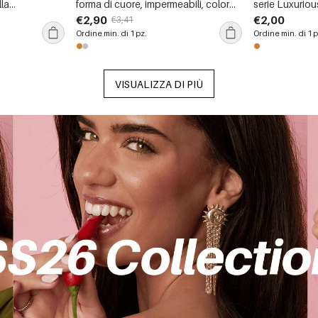
lla
forma di cuore, impermeabili, color
serie Luxuriou
inossidabile,
oro, con zirconi.
Lines in rame 
€2,90
€2,00
€3,41
, con strass.
Ordine min. di 1 pz.
Ordine min. di 1 p
VISUALIZZA DI PIÙ