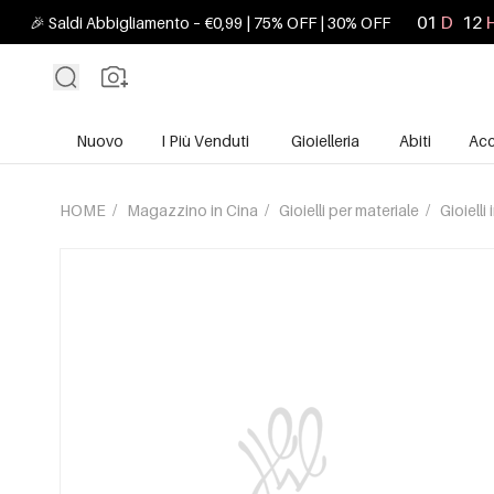
01
D
12
🎉 Saldi Abbigliamento – €0,99 | 75% OFF | 30% OFF
Nuovo
I Più Venduti
Gioielleria
Abiti
Acc
HOME
/
Magazzino in Cina
/
Gioielli per materiale
/
Gioielli