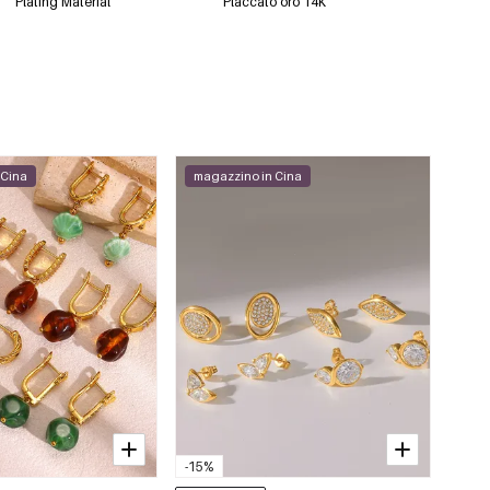
Plating Material
Placcato oro 14K
 Cina
magazzino in Cina
-15%