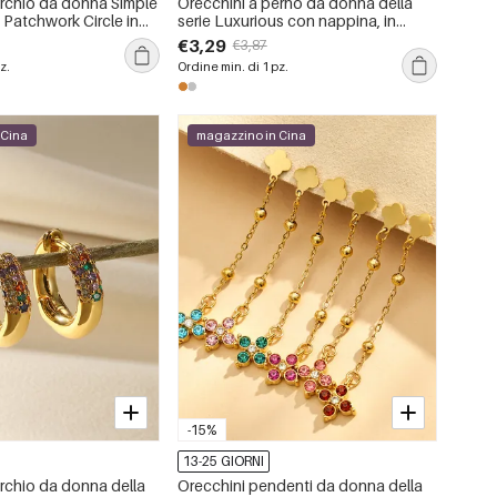
erchio da donna Simple
Orecchini a perno da donna della
 Patchwork Circle in
serie Luxurious con nappina, in
dabile impermeabile.
acciaio inossidabile, impermeabili,
€3,29
€3,87
color oro e strass.
z.
Ordine min. di 1 pz.
 Cina
magazzino in Cina
-15%
13-25 GIORNI
erchio da donna della
Orecchini pendenti da donna della