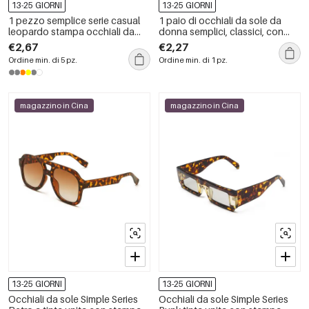
13-25 GIORNI
13-25 GIORNI
1 pezzo semplice serie casual
1 paio di occhiali da sole da
leopardo stampa occhiali da
donna semplici, classici, con
sole in plastica da donna
stampa leopardata patchwork e
€2,67
€2,27
colori misti
Ordine min. di 5 pz.
Ordine min. di 1 pz.
magazzino in Cina
magazzino in Cina
13-25 GIORNI
13-25 GIORNI
Occhiali da sole Simple Series
Occhiali da sole Simple Series