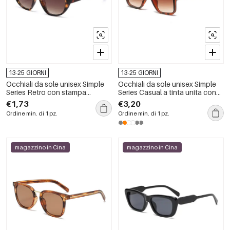
13-25 GIORNI
13-25 GIORNI
Occhiali da sole unisex Simple
Occhiali da sole unisex Simple
Series Retro con stampa
Series Casual a tinta unita con
leopardata a tinta unita e
stampa leopardata sfumata
€1,73
€3,20
sfumatura di colore.
Ordine min. di 1 pz.
Ordine min. di 1 pz.
magazzino in Cina
magazzino in Cina