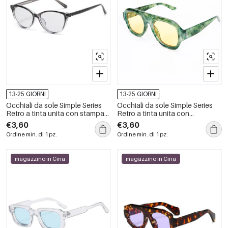
13-25 GIORNI
13-25 GIORNI
Occhiali da sole Simple Series
Occhiali da sole Simple Series
Retro a tinta unita con stampa
Retro a tinta unita con
leopardata sfumata
sfumatura di colore
€3,60
€3,60
Ordine min. di 1 pz.
Ordine min. di 1 pz.
magazzino in Cina
magazzino in Cina