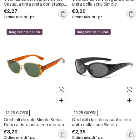
Casual a tinta unita con stampa
unita della serie Simple
leopardata e sfumature di
€2,27
€3,20
colore miste.
Ordine min. di 1 pz.
Ordine min. di 1 pz.
magazzino in Cina
magazzino in Cina
13-25 GIORNI
13-25 GIORNI
Occhiali da sole Simple Series
Occhiali da sole casual a tinta
Retro a tinta unita con stampa
unita della serie Simple
leopardata
€3,20
€2,35
Ordine min. di 1 pz.
Ordine min. di 1 pz.