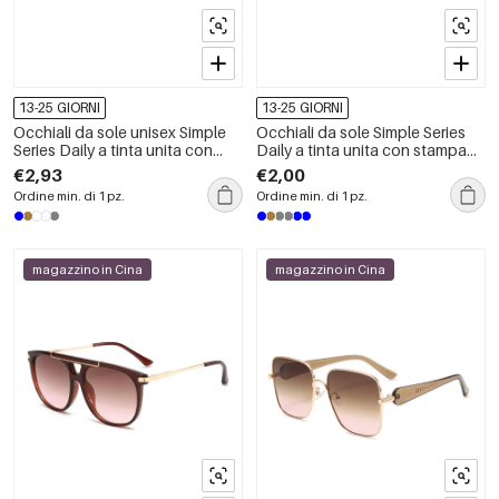
13-25 GIORNI
13-25 GIORNI
Occhiali da sole unisex Simple
Occhiali da sole Simple Series
Series Daily a tinta unita con
Daily a tinta unita con stampa
stampa leopardata sfumata
leopardata
€2,93
€2,00
Ordine min. di 1 pz.
Ordine min. di 1 pz.
magazzino in Cina
magazzino in Cina