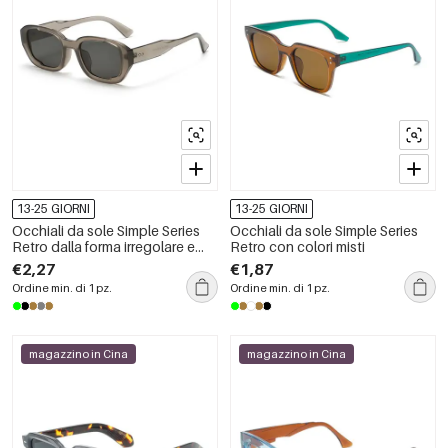
13-25 GIORNI
13-25 GIORNI
Occhiali da sole Simple Series
Occhiali da sole Simple Series
Retro dalla forma irregolare e
Retro con colori misti
tinta unita
€2,27
€1,87
Ordine min. di 1 pz.
Ordine min. di 1 pz.
magazzino in Cina
magazzino in Cina