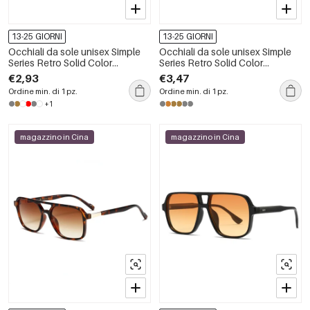
13-25 GIORNI
13-25 GIORNI
Occhiali da sole unisex Simple
Occhiali da sole unisex Simple
Series Retro Solid Color
Series Retro Solid Color
Gradient Color
Gradient Color
€2,93
€3,47
Ordine min. di 1 pz.
Ordine min. di 1 pz.
+1
magazzino in Cina
magazzino in Cina