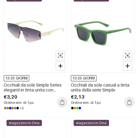
13-25 GIORNI
13-25 GIORNI
Occhiali da sole Simple Series
Occhiali da sole casual a tinta
eleganti in tinta unita con
unita della serie Simple
sfumatura di colore
€3,20
€2,13
Ordine min. di 1 pz.
Ordine min. di 1 pz.
+3
magazzino in Cina
magazzino in Cina