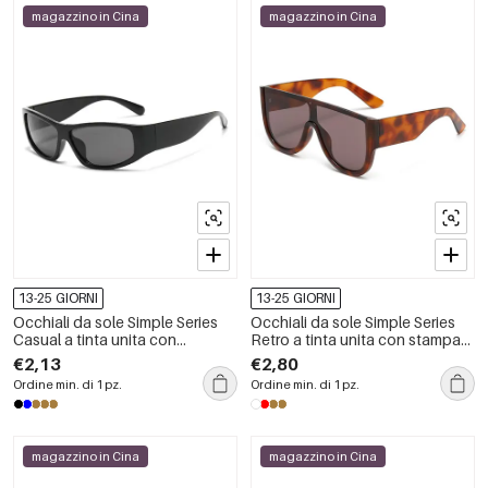
magazzino in Cina
magazzino in Cina
13-25 GIORNI
13-25 GIORNI
Occhiali da sole Simple Series
Occhiali da sole Simple Series
Casual a tinta unita con
Retro a tinta unita con stampa
sfumatura di colore
leopardata sfumata
€2,13
€2,80
Ordine min. di 1 pz.
Ordine min. di 1 pz.
magazzino in Cina
magazzino in Cina