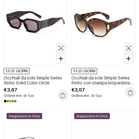
13-25 GIORNI
13-25 GIORNI
Occhiali da sole Simple Series
Occhiali da sole Simple Series
Retro Solid Color Circle
Retro con stampa leopardata a
tinta unita e sfumatura di colore.
€3,87
€3,07
Ordine min. di 1 pz.
Ordine min. di 1 pz.
magazzino in Cina
magazzino in Cina