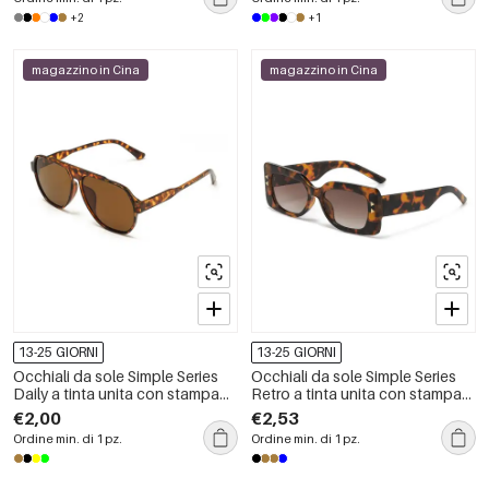
+2
+1
magazzino in Cina
magazzino in Cina
13-25 GIORNI
13-25 GIORNI
Occhiali da sole Simple Series
Occhiali da sole Simple Series
Daily a tinta unita con stampa
Retro a tinta unita con stampa
leopardata e sfumatura di
leopardata
€2,00
€2,53
colore
Ordine min. di 1 pz.
Ordine min. di 1 pz.