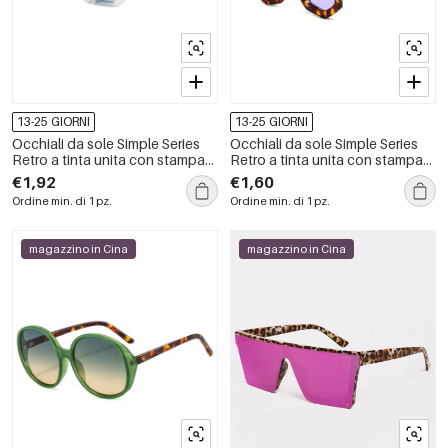
13-25 GIORNI
13-25 GIORNI
Occhiali da sole Simple Series
Occhiali da sole Simple Series
Retro a tinta unita con stampa
Retro a tinta unita con stampa
leopardata sfumata
leopardata sfumata
€1,92
€1,60
Ordine min. di 1 pz.
Ordine min. di 1 pz.
magazzino in Cina
magazzino in Cina