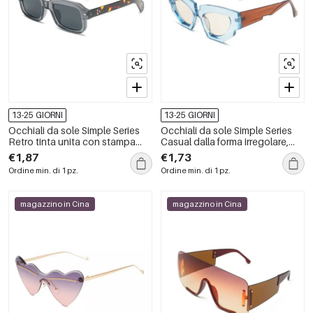
13-25 GIORNI
13-25 GIORNI
Occhiali da sole Simple Series
Occhiali da sole Simple Series
Retro tinta unita con stampa
Casual dalla forma irregolare,
leopardata e colori misti
tinta unita e colori misti
€1,87
€1,73
Ordine min. di 1 pz.
Ordine min. di 1 pz.
magazzino in Cina
magazzino in Cina