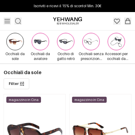
Iscriviti e ricevi il 15% di sconto! Min. 30€
B2B WHOLESALER
Occhiali da
Occhiali da
Occhio di
Occhiali senza
Accessori per
sole
aviatore
gatto retrò
prescrizione
occhiali da
medica
sole
Occhiali da sole
Filter
magazzino in Cina
magazzino in Cina