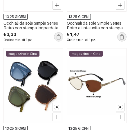
13-25 GIORNI
13-25 GIORNI
Occhiali da sole Simple Series
Occhiali da sole Simple Series
Retro con stampa leopardata
Retro a tinta unita con stampa
sfumata
leopardata
€3,33
€1,47
Ordine min. di 1 pz.
Ordine min. di 1 pz.
magazzino in Cina
magazzino in Cina
13-25 GIORNI
13-25 GIORNI