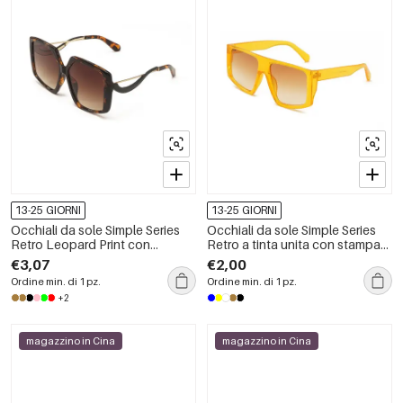
13-25 GIORNI
13-25 GIORNI
Occhiali da sole Simple Series
Occhiali da sole Simple Series
Retro Leopard Print con
Retro a tinta unita con stampa
sfumature di colore miste
leopardata
€3,07
€2,00
Ordine min. di 1 pz.
Ordine min. di 1 pz.
+2
magazzino in Cina
magazzino in Cina