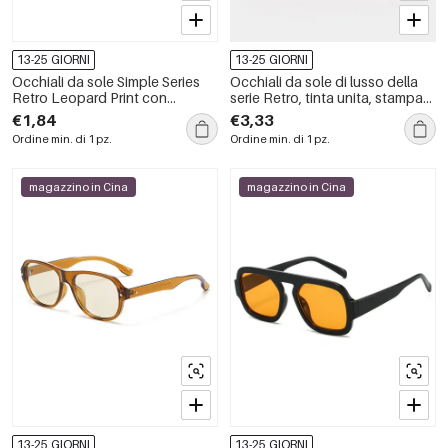
13-25 GIORNI
13-25 GIORNI
Occhiali da sole Simple Series
Occhiali da sole di lusso della
Retro Leopard Print con
serie Retro, tinta unita, stampa
sfumature di colore miste
leopardata, colori misti sfumati.
€1,84
€3,33
Ordine min. di 1 pz.
Ordine min. di 1 pz.
magazzino in Cina
magazzino in Cina
13-25 GIORNI
13-25 GIORNI