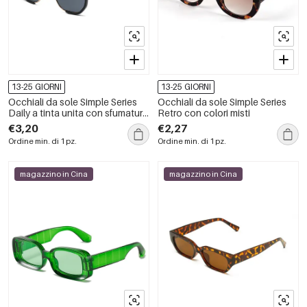
13-25 GIORNI
13-25 GIORNI
Occhiali da sole Simple Series
Occhiali da sole Simple Series
Daily a tinta unita con sfumatura
Retro con colori misti
di colore
€3,20
€2,27
Ordine min. di 1 pz.
Ordine min. di 1 pz.
magazzino in Cina
magazzino in Cina