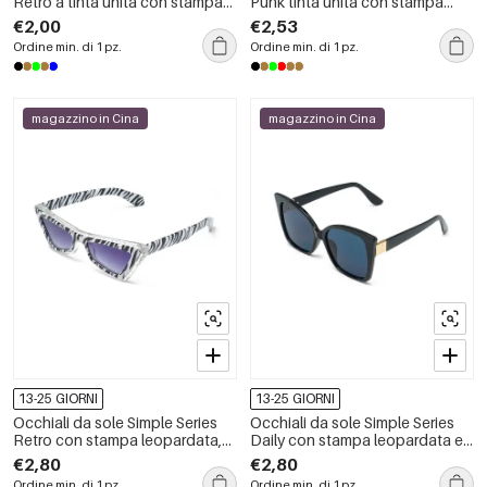
Retro a tinta unita con stampa
Punk tinta unita con stampa
leopardata
leopardata e sfumature di
€2,00
€2,53
colore miste
Ordine min. di 1 pz.
Ordine min. di 1 pz.
magazzino in Cina
magazzino in Cina
13-25 GIORNI
13-25 GIORNI
Occhiali da sole Simple Series
Occhiali da sole Simple Series
Retro con stampa leopardata,
Daily con stampa leopardata e
colori misti e sfumatura
sfumature di colore miste.
€2,80
€2,80
animalier.
Ordine min. di 1 pz.
Ordine min. di 1 pz.