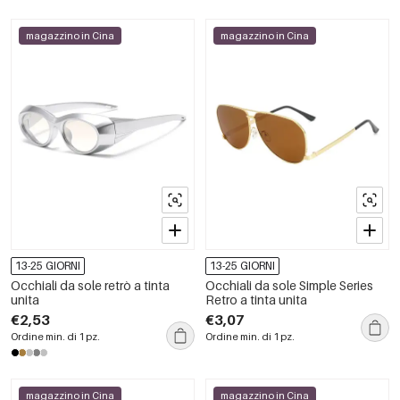
magazzino in Cina
magazzino in Cina
13-25 GIORNI
13-25 GIORNI
Occhiali da sole retrò a tinta
Occhiali da sole Simple Series
unita
Retro a tinta unita
€2,53
€3,07
Ordine min. di 1 pz.
Ordine min. di 1 pz.
magazzino in Cina
magazzino in Cina