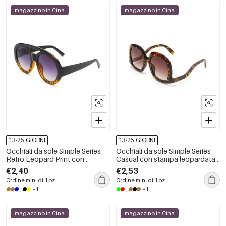
magazzino in Cina
magazzino in Cina
13-25 GIORNI
13-25 GIORNI
Occhiali da sole Simple Series
Occhiali da sole Simple Series
Retro Leopard Print con
Casual con stampa leopardata
sfumature di colore miste
e sfumature di colore miste.
€2,40
€2,53
Ordine min. di 1 pz.
Ordine min. di 1 pz.
+1
+1
magazzino in Cina
magazzino in Cina