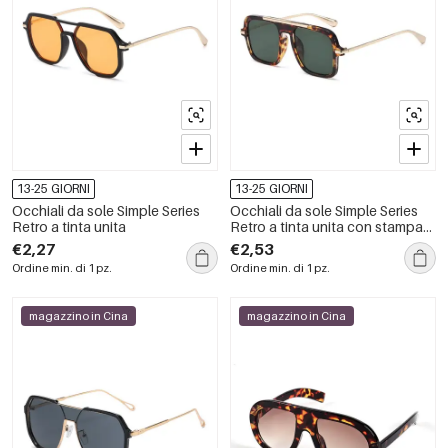
13-25 GIORNI
13-25 GIORNI
Occhiali da sole Simple Series
Occhiali da sole Simple Series
Retro a tinta unita
Retro a tinta unita con stampa
leopardata sfumata
€2,27
€2,53
Ordine min. di 1 pz.
Ordine min. di 1 pz.
magazzino in Cina
magazzino in Cina