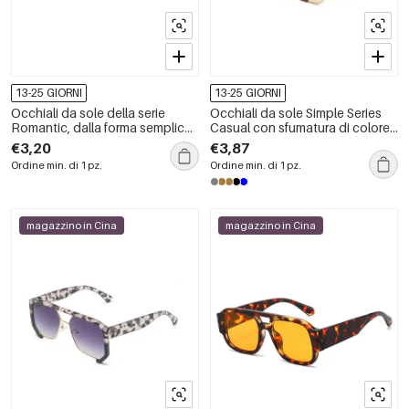
13-25 GIORNI
13-25 GIORNI
Occhiali da sole della serie
Occhiali da sole Simple Series
Romantic, dalla forma semplice
Casual con sfumatura di colore
e irregolare a cuore con
mista
€3,20
€3,87
sfumatura di colore.
Ordine min. di 1 pz.
Ordine min. di 1 pz.
magazzino in Cina
magazzino in Cina