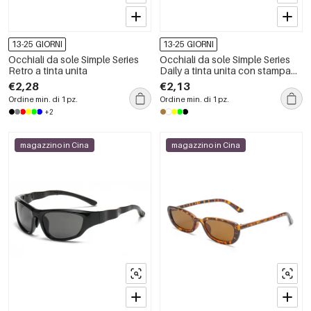
13-25 GIORNI
13-25 GIORNI
Occhiali da sole Simple Series
Occhiali da sole Simple Series
Retro a tinta unita
Daily a tinta unita con stampa
leopardata
€2,28
€2,13
Ordine min. di 1 pz.
Ordine min. di 1 pz.
+2
magazzino in Cina
magazzino in Cina