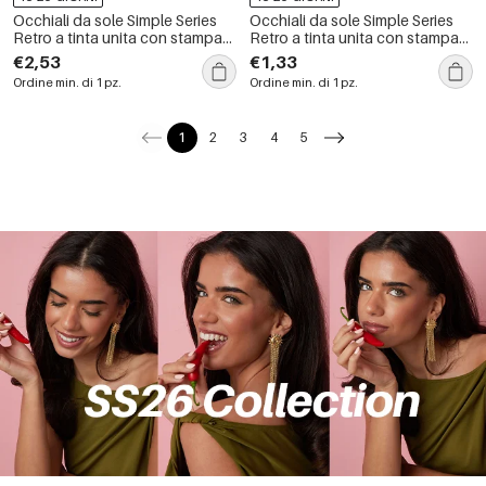
Occhiali da sole Simple Series
Occhiali da sole Simple Series
Retro a tinta unita con stampa
Retro a tinta unita con stampa
leopardata
leopardata sfumata
€2,53
€1,33
Ordine min. di 1 pz.
Ordine min. di 1 pz.
1
2
3
4
5