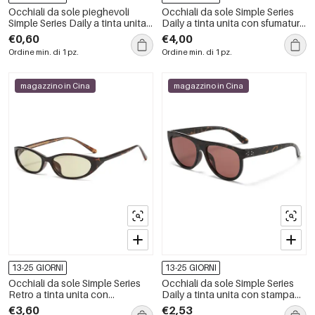
Occhiali da sole pieghevoli
Occhiali da sole Simple Series
Simple Series Daily a tinta unita
Daily a tinta unita con sfumatura
con stampa leopardata e
di colore
€0,60
€4,00
sfumatura di colore.
Ordine min. di 1 pz.
Ordine min. di 1 pz.
magazzino in Cina
magazzino in Cina
13-25 GIORNI
13-25 GIORNI
Occhiali da sole Simple Series
Occhiali da sole Simple Series
Retro a tinta unita con
Daily a tinta unita con stampa
sfumatura di colore
leopardata e sfumatura di
€3,60
€2,53