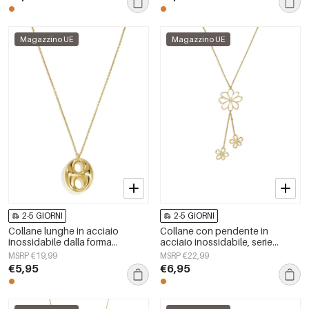
Magazzino UE
Magazzino UE
2-5 GIORNI
2-5 GIORNI
Collane lunghe in acciaio
Collane con pendente in
inossidabile dalla forma
acciaio inossidabile, serie
geometrica, semplici, della serie
Flower Daily Simple, gioielli da
MSRP €19,99
MSRP €22,99
Simple, perfette per tutti i giorni.
donna
€5,95
€6,95
Gioielli da donna.