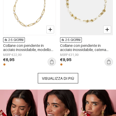
2-5 GIORNI
2-5 GIORNI
Collane con pendente in
Collane con pendente in
acciaio inossidabile, modello
acciaio inossidabile, catena
Circle Simple, serie Daily Simple,
semplice, serie Simple Daily,
MSRP €22,99
MSRP €31,99
gioielli da donna
gioielli da donna
€6,95
€9,95
VISUALIZZA DI PIÙ