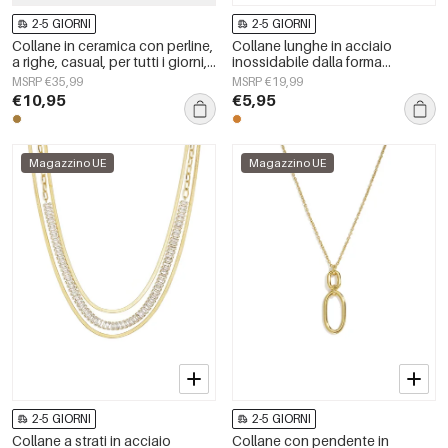
2-5 GIORNI
2-5 GIORNI
Collane in ceramica con perline,
Collane lunghe in acciaio
a righe, casual, per tutti i giorni,
inossidabile dalla forma
semplici, gioielli da donna
geometrica, semplici, della serie
MSRP €35,99
MSRP €19,99
Simple, perfette per tutti i giorni.
€10,95
€5,95
Gioielli da donna.
Magazzino UE
Magazzino UE
2-5 GIORNI
2-5 GIORNI
Collane a strati in acciaio
Collane con pendente in