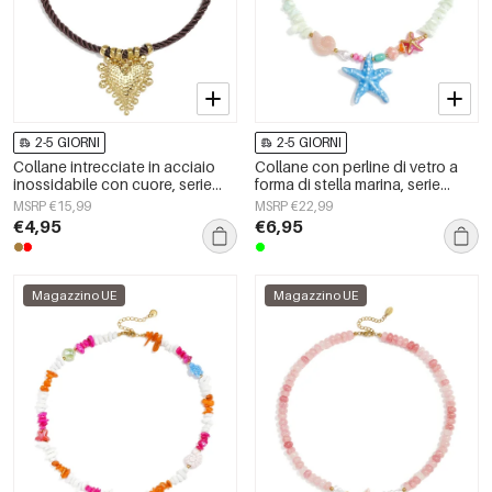
2-5 GIORNI
2-5 GIORNI
Collane intrecciate in acciaio
Collane con perline di vetro a
inossidabile con cuore, serie
forma di stella marina, serie
Simple Daily Simple, gioielli da
&quot;Vacanze/Spiaggia
MSRP €15,99
MSRP €22,99
donna
Romantica&quot;, gioielli da
€4,95
€6,95
donna.
Magazzino UE
Magazzino UE