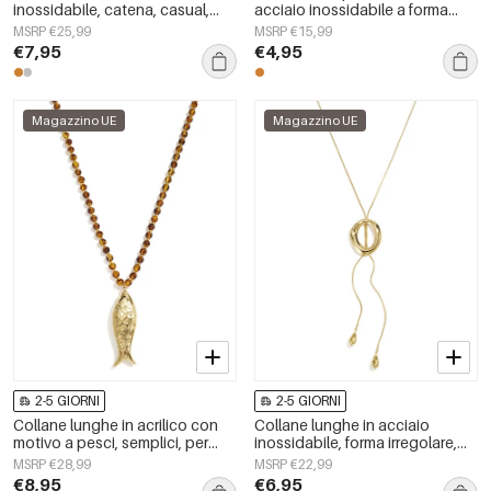
inossidabile, catena, casual,
acciaio inossidabile a forma
quotidiane, semplici, serie da
ellittica, semplici, della serie
MSRP €25,99
MSRP €15,99
donna, gioielli
Simple Daily, gioielli da donna.
€7,95
€4,95
Magazzino UE
Magazzino UE
2-5 GIORNI
2-5 GIORNI
Collane lunghe in acrilico con
Collane lunghe in acciaio
motivo a pesci, semplici, per
inossidabile, forma irregolare,
tutti i giorni, della serie Simple,
semplici, serie Simple Daily,
MSRP €28,99
MSRP €22,99
gioielli da donna.
gioielli da donna
€8,95
€6,95