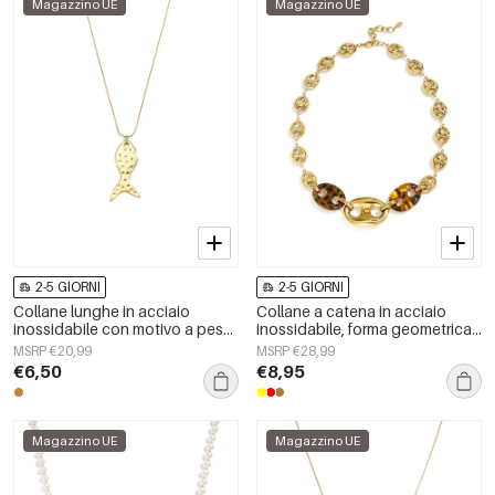
Magazzino UE
Magazzino UE
2-5 GIORNI
2-5 GIORNI
Collane lunghe in acciaio
Collane a catena in acciaio
inossidabile con motivo a pesci,
inossidabile, forma geometrica,
serie casual e semplice per tutti
semplici, serie &quot;Daily
MSRP €20,99
MSRP €28,99
i giorni, gioielli da donna
Simple&quot;, gioielli da donna
€6,50
€8,95
Magazzino UE
Magazzino UE