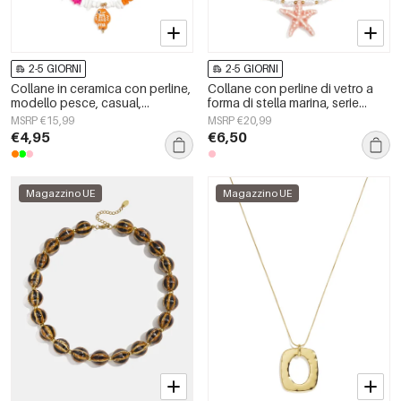
2-5 GIORNI
2-5 GIORNI
Collane in ceramica con perline,
Collane con perline di vetro a
modello pesce, casual,
forma di stella marina, serie
quotidiane, romantiche, gioielli
&quot;Vacanze/Spiaggia
MSRP €15,99
MSRP €20,99
da donna
Romantica&quot;, gioielli da
€4,95
€6,50
donna.
Magazzino UE
Magazzino UE