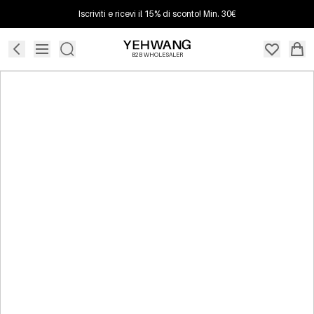
Iscriviti e ricevi il 15% di sconto! Min. 30€
B2B WHOLESALER