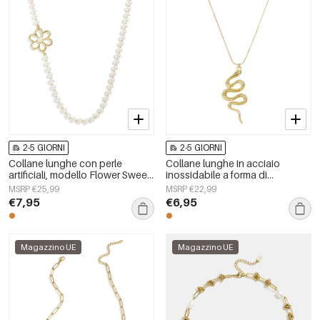
2-5 GIORNI
2-5 GIORNI
Collane lunghe con perle
Collane lunghe in acciaio
artificiali, modello Flower Sweet
inossidabile a forma di
Daily Simple, gioielli da donna
serpente, semplici, della serie
MSRP €25,99
MSRP €22,99
Simple Daily, gioielli da donna
€7,95
€6,95
Magazzino UE
Magazzino UE