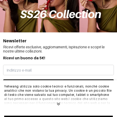
Newsletter
Ricevi offerte esclusive, aggiornamenti, ispirazione e scopri le
nostre ultime collezioni.
Ricevi un buono da 5€!
MI STO REGISTRANDO
Yehwang utilizza solo cookie tecnici e funzionali, nonché cookie
analitici che non violano la tua privacy. Un cookie è un piccolo file
di testo che viene salvato sul tuo computer, tablet o smartphone
al tuo primo accesso a questo sito web.I cookie che utilizziamo
INFO
sono necessari per il funzionamento tecnico del sito web e per la
facilità d'uso. Consentono al sito web di funzionare correttamente
e di ricordare, ad esempio, le impostazioni preferite. Ci
permettono anche di ottimizzare il nostro sito web.Per garantire