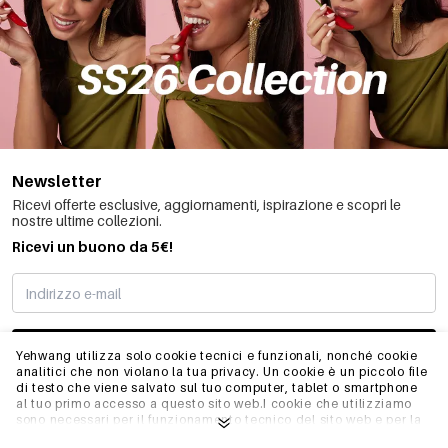
Newsletter
Ricevi offerte esclusive, aggiornamenti, ispirazione e scopri le
nostre ultime collezioni.
Ricevi un buono da 5€!
MI STO REGISTRANDO
Yehwang utilizza solo cookie tecnici e funzionali, nonché cookie
analitici che non violano la tua privacy. Un cookie è un piccolo file
di testo che viene salvato sul tuo computer, tablet o smartphone
al tuo primo accesso a questo sito web.I cookie che utilizziamo
INFO
sono necessari per il funzionamento tecnico del sito web e per la
facilità d'uso. Consentono al sito web di funzionare correttamente