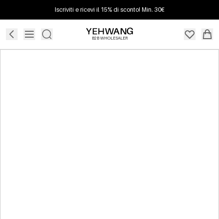
Iscriviti e ricevi il 15% di sconto! Min. 30€
B2B WHOLESALER