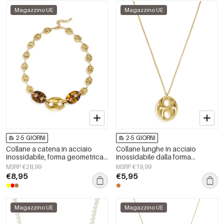
Magazzino UE
Magazzino UE
2-5 GIORNI
2-5 GIORNI
Collane a catena in acciaio
Collane lunghe in acciaio
inossidabile, forma geometrica,
inossidabile dalla forma
semplici, serie &quot;Daily
geometrica, semplici, della serie
MSRP €28,99
MSRP €19,99
Simple&quot;, gioielli da donna
Simple, perfette per tutti i giorni.
€8,95
€5,95
Gioielli da donna.
Magazzino UE
Magazzino UE