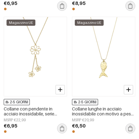
gioielli da donna
gioielli da donna.
€6,95
€8,95
Magazzino UE
Magazzino UE
2-5 GIORNI
2-5 GIORNI
Collane con pendente in
Collane lunghe in acciaio
acciaio inossidabile, serie
inossidabile con motivo a pesci,
Flower Daily Simple, gioielli da
serie casual e semplice per tutti
MSRP €22,99
MSRP €20,99
donna
i giorni, gioielli da donna
€6,95
€6,50