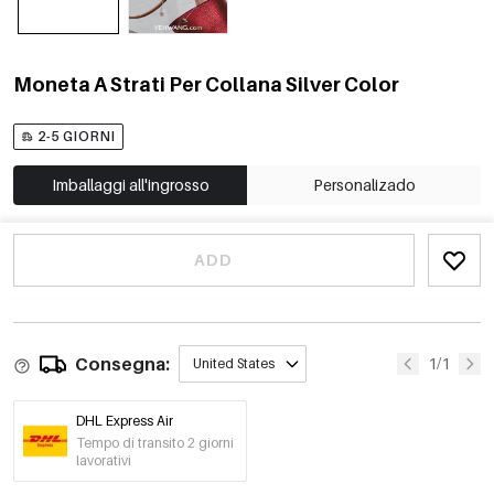
Moneta A Strati Per Collana Silver Color
2-5 GIORNI
Imballaggi all'ingrosso
Personalizado
ADD
Consegna:
1/1
United States
DHL Express Air
Tempo di transito 2 giorni
lavorativi