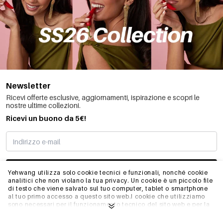
Newsletter
Ricevi offerte esclusive, aggiornamenti, ispirazione e scopri le
nostre ultime collezioni.
Ricevi un buono da 5€!
MI STO REGISTRANDO
Yehwang utilizza solo cookie tecnici e funzionali, nonché cookie
analitici che non violano la tua privacy. Un cookie è un piccolo file
di testo che viene salvato sul tuo computer, tablet o smartphone
al tuo primo accesso a questo sito web.I cookie che utilizziamo
INFO
sono necessari per il funzionamento tecnico del sito web e per la
facilità d'uso. Consentono al sito web di funzionare correttamente
e di ricordare, ad esempio, le impostazioni preferite. Ci