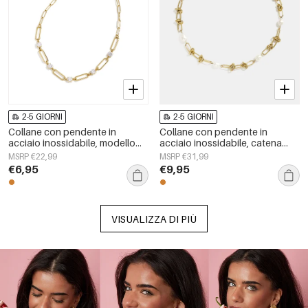
2-5 GIORNI
2-5 GIORNI
Collane con pendente in
Collane con pendente in
acciaio inossidabile, modello
acciaio inossidabile, catena
Circle Simple, serie Daily Simple,
semplice, serie Simple Daily,
MSRP €22,99
MSRP €31,99
gioielli da donna
gioielli da donna
€6,95
€9,95
VISUALIZZA DI PIÙ