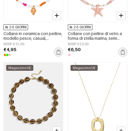
2-5 GIORNI
2-5 GIORNI
Collane in ceramica con perline,
Collane con perline di vetro a
modello pesce, casual,
forma di stella marina, serie
quotidiane, romantiche, gioielli
&quot;Vacanze/Spiaggia
MSRP €15,99
MSRP €20,99
da donna
Romantica&quot;, gioielli da
€4,95
€6,50
donna.
Magazzino UE
Magazzino UE