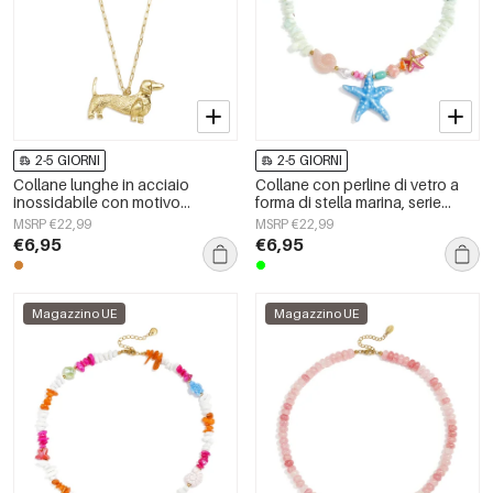
2-5 GIORNI
2-5 GIORNI
Collane lunghe in acciaio
Collane con perline di vetro a
inossidabile con motivo
forma di stella marina, serie
animale, serie semplice per tutti i
&quot;Vacanze/Spiaggia
MSRP €22,99
MSRP €22,99
giorni, gioielli da donna
Romantica&quot;, gioielli da
€6,95
€6,95
donna.
Magazzino UE
Magazzino UE