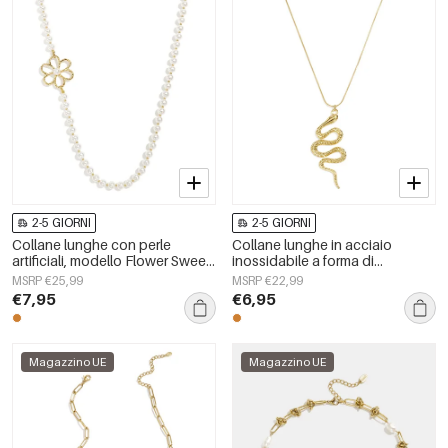
2-5 GIORNI
2-5 GIORNI
Collane lunghe con perle
Collane lunghe in acciaio
artificiali, modello Flower Sweet
inossidabile a forma di
Daily Simple, gioielli da donna
serpente, semplici, della serie
MSRP €25,99
MSRP €22,99
Simple Daily, gioielli da donna
€7,95
€6,95
Magazzino UE
Magazzino UE