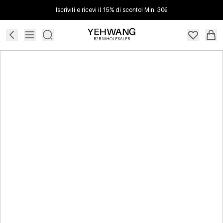
Iscriviti e ricevi il 15% di sconto! Min. 30€
B2B WHOLESALER