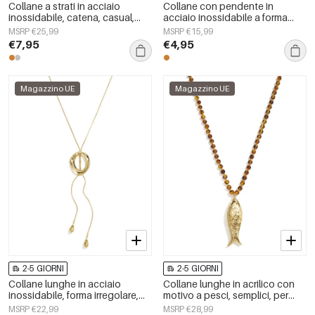
Collane a strati in acciaio
Collane con pendente in
inossidabile, catena, casual,
acciaio inossidabile a forma
quotidiane, semplici, serie da
ellittica, semplici, della serie
MSRP €25,99
MSRP €15,99
donna, gioielli
Simple Daily, gioielli da donna.
€7,95
€4,95
Magazzino UE
Magazzino UE
2-5 GIORNI
2-5 GIORNI
Collane lunghe in acciaio
Collane lunghe in acrilico con
inossidabile, forma irregolare,
motivo a pesci, semplici, per
semplici, serie Simple Daily,
tutti i giorni, della serie Simple,
MSRP €22,99
MSRP €28,99