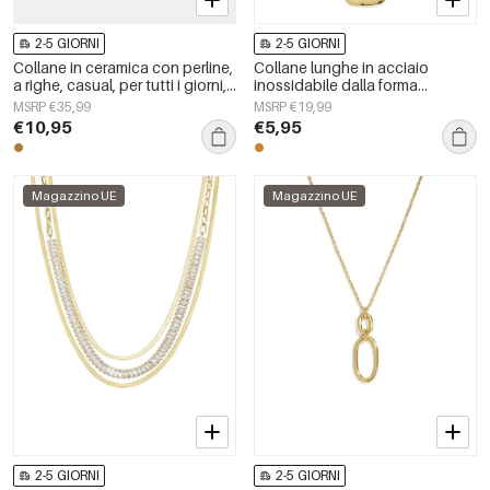
2-5 GIORNI
2-5 GIORNI
Collane in ceramica con perline,
Collane lunghe in acciaio
a righe, casual, per tutti i giorni,
inossidabile dalla forma
semplici, gioielli da donna
geometrica, semplici, della serie
MSRP €35,99
MSRP €19,99
Simple, perfette per tutti i giorni.
€10,95
€5,95
Gioielli da donna.
Magazzino UE
Magazzino UE
2-5 GIORNI
2-5 GIORNI