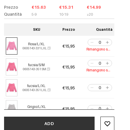
Prezzo
€15.63
€15.31
€14.99
Quantità
5-9
10-19
≥20
SKU
Prezzo
Quantità
Rosa/L/XL
€15,95
0605143-331 LXL
Rimangono solo 10
fucsia/S/M
€15,95
0605143-351 SM
Rimangono solo 5
fucsia/L/XL
€15,95
0605143-351 LXL
Grigio/L/XL
€15,95
0605143-901 LXL
ADD
Bianco/S/M
€15,95