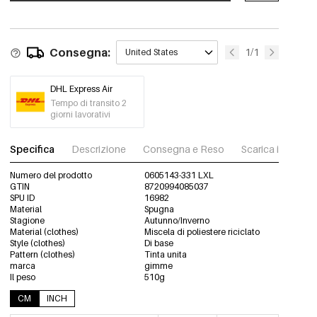
0605143-051 SM
Out Of Stock
Bianco/L/XL
€15,95
Consegna:
1/1
United States
0605143-051 LXL
DHL Express Air
Tempo di transito 2
giorni lavorativi
Specifica
Descrizione
Consegna e Reso
Scarica immagini
Numero del prodotto
0605143-331 LXL
GTIN
8720994085037
SPU ID
16982
Material
Spugna
Stagione
Autunno/Inverno
Material (clothes)
Miscela di poliestere riciclato
Style (clothes)
Di base
Pattern (clothes)
Tinta unita
marca
gimme
Il peso
510g
CM
INCH