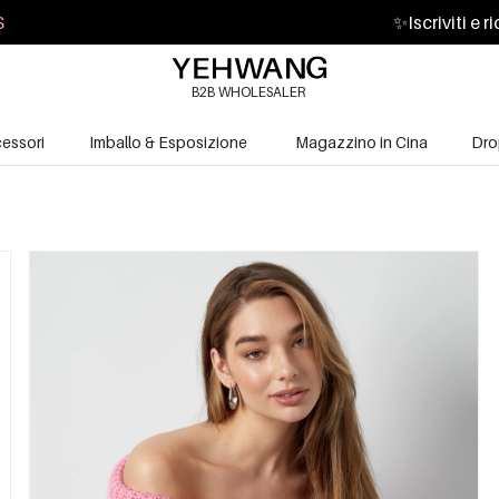
S
✨
Iscriviti e 
B2B WHOLESALER
essori
Imballo & Esposizione
Magazzino in Cina
Dro