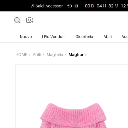
00
D
04
H
32
M
10
🎉 Saldi Accessori – €0,10!
Nuovo
I Più Venduti
Gioielleria
Abiti
Acc
HOME
/
Abiti
/
Maglieria
/
Maglioni