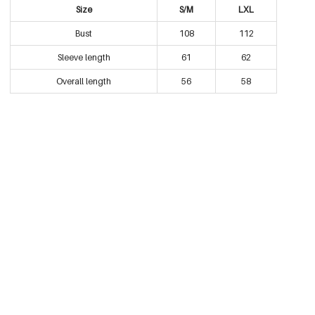
Size
S/M
LXL
Bust
108
112
Sleeve length
61
62
Overall length
56
58