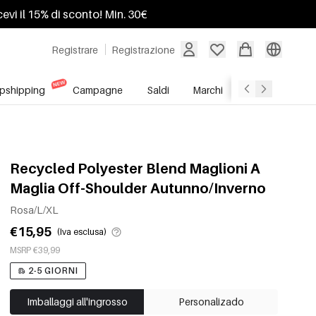
ricevi il 15% di sconto! Min. 30€
Registrare
Registrazione
pshipping
Campagne
Saldi
Marchi
Servizio All'In
Recycled Polyester Blend Maglioni A
Maglia Off-Shoulder Autunno/Inverno
Rosa/L/XL
€15,95
(Iva esclusa)
MSRP €39,99
2-5 GIORNI
Imballaggi all'ingrosso
Personalizado