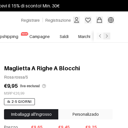
ricevi il 15% di sconto! Min. 30€
Registrare
Registrazione
pshipping
Campagne
Saldi
Marchi
Servizio All'In
Maglietta A Righe A Blocchi
Rosa rossa/S
€9,95
(Iva esclusa)
MSRP €26,99
2-5 GIORNI
Imballaggi all'ingrosso
Personalizado
Prezzo
€9.65
€9.45
€9.25