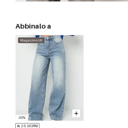
Abbinalo a
Magazzino UE
-30%
2-5 GIORNI