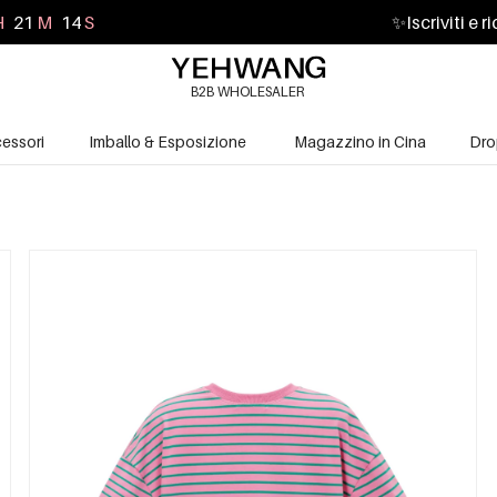
H
21
M
13
S
✨
Iscriviti e 
B2B WHOLESALER
essori
Imballo & Esposizione
Magazzino in Cina
Dro