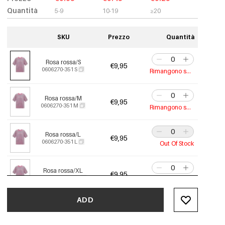
Quantità
5-9
10-19
≥20
SKU
Prezzo
Quantità
Rosa rossa/S
€9,95
0606270-351 S
Rimangono solo 3
Rosa rossa/M
€9,95
0606270-351 M
Rimangono solo 6
Rosa rossa/L
€9,95
0606270-351 L
Out Of Stock
Rosa rossa/XL
€9,95
0606270-351 XL
Rimangono solo 6
ADD
Verde/S
€9,95
0606270-051 S
Rimangono solo 9