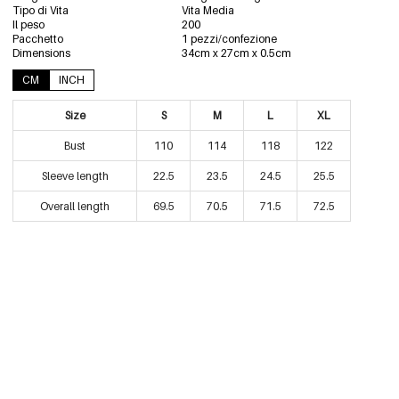
Tipo di Vita
Vita Media
Rosa/XL
€9,95
Il peso
200
0606270-331 XL
Rimangono solo 6
Pacchetto
1 pezzi/confezione
Dimensions
34cm x 27cm x 0.5cm
CM
INCH
Size
S
M
L
XL
Bust
110
114
118
122
Sleeve length
22.5
23.5
24.5
25.5
Overall length
69.5
70.5
71.5
72.5