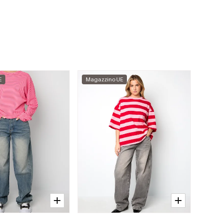
E
Magazzino UE