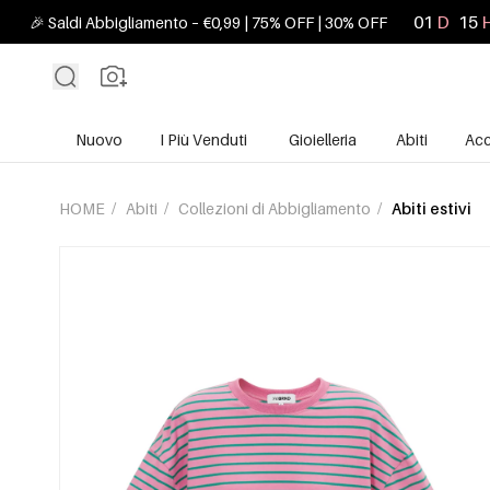
01
D
15
🎉 Saldi Abbigliamento – €0,99 | 75% OFF | 30% OFF
Nuovo
I Più Venduti
Gioielleria
Abiti
Acc
HOME
/
Abiti
/
Collezioni di Abbigliamento
/
Abiti estivi