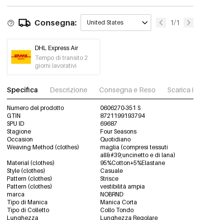
Verde/M
€9,95
Consegna:
1/1
United States
0606270-051 M
Out Of Stock
DHL Express Air
Verde/L
€9,95
Tempo di transito 2
0606270-051 L
Out Of Stock
giorni lavorativi
Verde/XL
Specifica
Descrizione
Consegna e Reso
Scarica immagini
€9,95
0606270-051 XL
Rimangono solo 8
Numero del prodotto
0606270-351 S
GTIN
8721199193794
SPU ID
Rosa/S
69687
€9,95
0606270-331 S
Stagione
Four Seasons
Rimangono solo 10
Occasion
Quotidiano
Weaving Method (clothes)
maglia (compresi tessuti
all&#39;uncinetto e di lana)
Rosa/M
€9,95
Material (clothes)
95%Cotton+5%Elastane
0606270-331 M
Style (clothes)
Casuale
Pattern (clothes)
Strisce
Pattern (clothes)
vestibilità ampia
marca
Rosa/L
NOBRND
€9,95
0606270-331 L
Tipo di Manica
Manica Corta
Rimangono solo 10
Tipo di Colletto
Collo Tondo
Lunghezza
Lunghezza Regolare