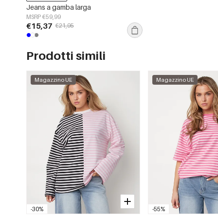
Jeans a gamba larga
MSRP €59,99
€15,37
€21,95
Prodotti simili
Magazzino UE
Magazzino UE
-30%
-55%