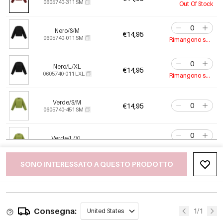
0605740-311 SM
Out Of Stock
Nero/S/M
€14,95
0605740-011 SM
Rimangono solo 4
Nero/L/XL
€14,95
0605740-011 LXL
Rimangono solo 1
Verde/S/M
€14,95
0605740-451 SM
Verde/L/XL
€14,95
0605740-451 LXL
Rimangono solo 9
SONO INTERESSATO A QUESTO PRODOTTO
Consegna:
1/1
United States