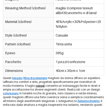
Weaving Method (clothes)
maglia (compresi tessuti
all&#39;uncinetto e di lana)
Material (clothes)
45%Acrylic+30%Polyester+25
%Nylon
Style (clothes)
Casuale
Pattern (clothes)
Tinta unita
Il peso
395g
Pacchetto
1 pezzi/confezione
Dimensions
40cm x 30cm x 1cm
Questi
tessuto
fibra di poliestere
maglioni da donna offrono un equilibrio
raffinato tra comfort e stile, progettati specificamente per rivenditori di
moda moderna. Il taglio
casual
consente un indossaggio facile in strati e
ampia accettazione tra diversi segmenti clienti. Realizzati con un design
colore puro
in tonalità ricche di granata, nero classico e verde intenso,
questi maglioni offrono una forte coerenza visiva e semplice coordinamento
all'interno degli assortimenti stagionali. L'adeguatezza
Autunno/Inverno
è
rinforzata dalla struttura a maglia traspirante ma isolante, rendendo questi