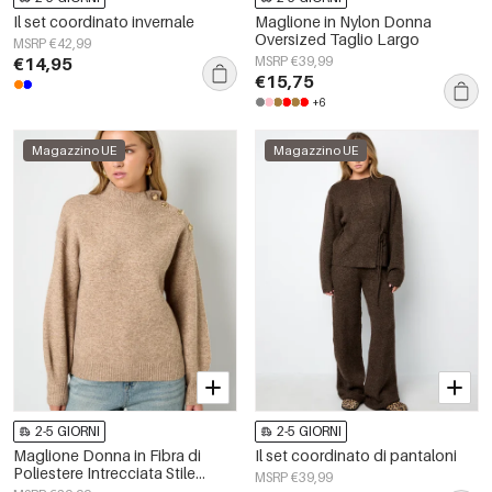
Il set coordinato invernale
Maglione in Nylon Donna
Oversized Taglio Largo
MSRP €42,99
€14,95
MSRP €39,99
€15,75
+6
Magazzino UE
Magazzino UE
2-5 GIORNI
2-5 GIORNI
Maglione Donna in Fibra di
Il set coordinato di pantaloni
Poliestere Intrecciata Stile
MSRP €39,99
Casual Colore Puro