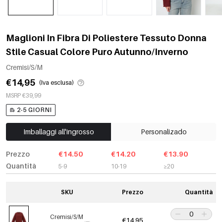
Maglioni In Fibra Di Poliestere Tessuto Donna
Stile Casual Colore Puro Autunno/Inverno
Cremisi/S/M
€14,95
(Iva esclusa)
MSRP €39,99
2-5 GIORNI
Imballaggi all'ingrosso
Personalizado
Prezzo
€14.50
€14.20
€13.90
Quantità
5-9
10-19
≥20
SKU
Prezzo
Quantità
Cremisi/S/M
€14,95