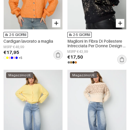
2-5 GIORNI
2-5 GIORNI
Cardigan lavorato a maglia
Maglioni In Fibra Di Poliestere
Intrecciata Per Donne Design A
MSRP €48,99
Motivo Sportivo
€17,95
MSRP €43,99
€17,50
+5
Magazzino UE
Magazzino UE