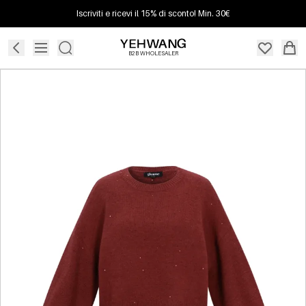
Iscriviti e ricevi il 15% di sconto! Min. 30€
B2B WHOLESALER