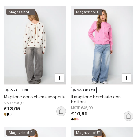
Magazzino UE
Magazzino UE
2-5 GIORNI
2-5 GIORNI
Maglione con schiena scoperta
Il maglione borchiato con
bottoni
MSRP €39,99
€13,95
MSRP €45,99
€16,95
Magazzino UE
Magazzino UE