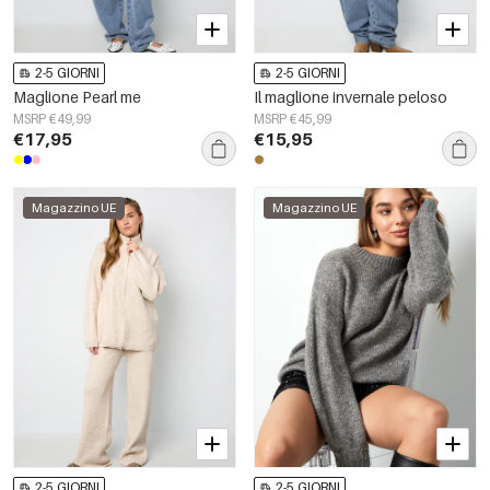
2-5 GIORNI
2-5 GIORNI
Maglione Pearl me
Il maglione invernale peloso
MSRP €49,99
MSRP €45,99
€17,95
€15,95
Magazzino UE
Magazzino UE
2-5 GIORNI
2-5 GIORNI