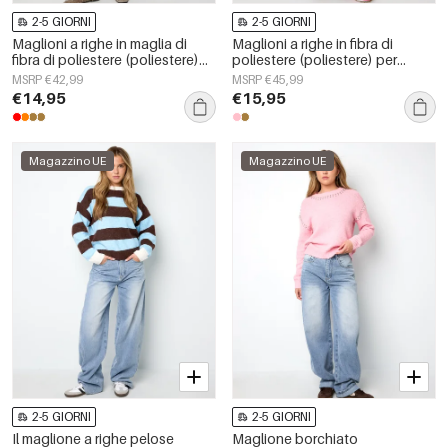
2-5 GIORNI
2-5 GIORNI
Maglioni a righe in maglia di
Maglioni a righe in fibra di
fibra di poliestere (poliestere)
poliestere (poliestere) per
Abbigliamento casual
autunno/inverno
MSRP €42,99
MSRP €45,99
autunno/inverno
€14,95
€15,95
Magazzino UE
Magazzino UE
2-5 GIORNI
2-5 GIORNI
Il maglione a righe pelose
Maglione borchiato