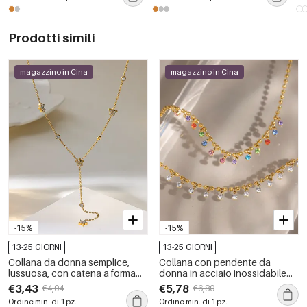
colore oro.
pl
Prodotti simili
magazzino in Cina
magazzino in Cina
-15%
-15%
13-25 GIORNI
13-25 GIORNI
Collana da donna semplice,
Collana con pendente da
lussuosa, con catena a forma
donna in acciaio inossidabile
geometrica, in acciaio
impermeabile color oro con
€3,43
€5,78
€4,04
€6,80
inossidabile color oro
zirconi
Ordine min. di 1 pz.
Ordine min. di 1 pz.
impermeabile e zirconi.