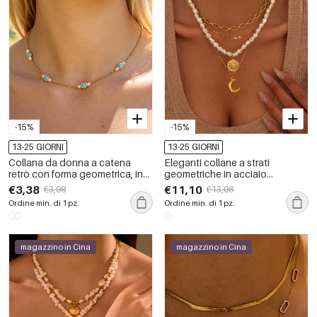
-15%
-15%
13-25 GIORNI
13-25 GIORNI
Collana da donna a catena
Eleganti collane a strati
retrò con forma geometrica, in
geometriche in acciaio
acciaio inossidabile
inossidabile impermeabile color
€3,38
€11,10
€3,98
€13,06
impermeabile color oro.
oro da donna
Ordine min. di 1 pz.
Ordine min. di 1 pz.
magazzino in Cina
magazzino in Cina