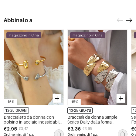
Abbinalo a
magazzino in Cina
magazzino in Cina
-15%
-15%
13-25 GIORNI
13-25 GIORNI
1
Braccialetti da donna con
Bracciali da donna Simple
Se
polsino in acciaio inossidabile,
Series Daily dalla forma
Fo
impermeabili, color oro, con
irregolare, in acciaio
un
€2,95
€3,36
€
€3,47
€3,95
zirconi, dalla forma irregolare
inossidabile, impermeabili,
Co
Ordine min. di 1 pz.
Ordine min. di 1 pz.
Ord