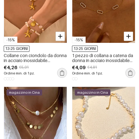
-15%
-15%
13-25 GIORNI
13-25 GIORNI
Collane con ciondolo da donna
1 pezzo di collana a catena da
in acciaio inossidabile
donna in acciaio inossidabile
geometrico color oro,
impermeabile con motivo
€4,26
€4,09
€5,01
€4,81
impermeabili e adatte alle
geometrico casual color oro
Ordine min. di 1 pz.
Ordine min. di 1 pz.
vacanze
magazzino in Cina
magazzino in Cina