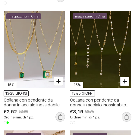
magazzino in Cina
magazzino in Cina
-15%
-15%
13-25 GIORNI
13-25 GIORNI
Collana con pendente da
Collana con pendente da
donna in acciaio inossidabile
donna in acciaio inossidabile
impermeabile color oro con
impermeabile color oro con
€2,52
€3,19
€2,96
€3,75
zirconi
zirconi
Ordine min. di 1 pz.
Ordine min. di 1 pz.