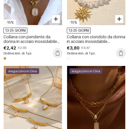
-15%
-15%
13-25 GIORNI
13-25 GIORNI
Collana con pendente da
Collana con ciondolo da donna
donna in acciaio inossidabile
in acciaio inossidabile
color oro, impermeabile, dalla
impermeabile color oro a forma
€2,42
€3,80
€2,85
€4,47
forma irregolare e con cristalli e
di sole in stile retrò, 1 pezzo
Ordine min. di 1 pz.
Ordine min. di 1 pz.
perle, stile retrò.
magazzino in Cina
magazzino in Cina