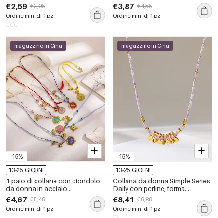
impermeabile color oro con
inossidabile impermeabile color
€2,59
€3,87
€3,05
€4,55
zirconi
oro, stile retrò, serie romantica
Ordine min. di 1 pz.
Ordine min. di 1 pz.
magazzino in Cina
magazzino in Cina
-15%
-15%
13-25 GIORNI
13-25 GIORNI
1 paio di collane con ciondolo
Collana da donna Simple Series
da donna in acciaio
Daily con perline, forma
inossidabile impermeabile color
geometrica, in acciaio
€4,67
€8,41
€5,49
€9,89
oro, stile retrò, serie romantica
inossidabile impermeabile color
Ordine min. di 1 pz.
Ordine min. di 1 pz.
oro.