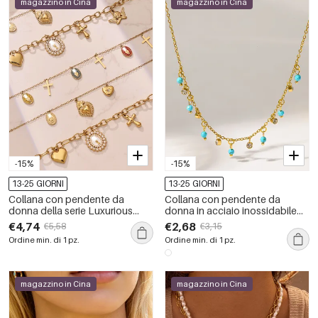
magazzino in Cina
magazzino in Cina
-15%
-15%
13-25 GIORNI
13-25 GIORNI
Collana con pendente da
Collana con pendente da
donna della serie Luxurious
donna in acciaio inossidabile
Retro Heart Cross Ellipse Shape
color oro, impermeabile, con
€4,74
€2,68
€5,58
€3,15
in acciaio inossidabile
forma geometrica retrò e
Ordine min. di 1 pz.
Ordine min. di 1 pz.
impermeabile color oro.
zirconi.
magazzino in Cina
magazzino in Cina