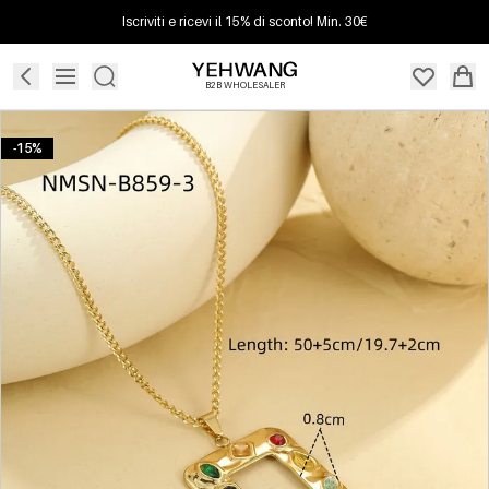
Iscriviti e ricevi il 15% di sconto! Min. 30€
B2B WHOLESALER
-15%