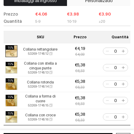
Imballaggi all'ingrosso
Personalizado
Prezzo
€4.06
€3.98
€3.90
Quantità
5-9
10-19
≥20
SKU
Prezzo
Quantità
-15%
€4,19
Collana rettangolare
53269-174512
€4,93
Collana con stella a
-15%
€5,38
cinque punte
€6,33
53269-174513
-15%
€5,38
Collana rotonda
53269-174514
€6,33
Collana a forma di
-15%
€5,38
cuore
€6,33
53269-174515
-15%
€5,38
Collana con croce
53269-174516
€6,33