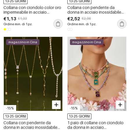
13-25 GIORNI
13-25 GIORNI
Collana con ciondolo color oro
Collana con pendente da
impermeabile in acciaio
donna in acciaio inossidabile
inossidabile da 1 pezzo
impermeabile color oro con
€1,13
€2,52
€1,33
€2,96
zirconi
Ordine min. di 1 pz.
Ordine min. di 1 pz.
magazzino in Cina
magazzino in Cina
-15%
-15%
13-25 GIORNI
13-25 GIORNI
Collana con pendente da
1 paio di collane con ciondolo
donna in acciaio inossidabile
da donna in acciaio