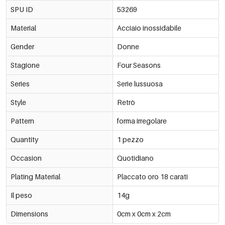
SPU ID
53269
Material
Acciaio inossidabile
Gender
Donne
Stagione
Four Seasons
Series
Serie lussuosa
Style
Retrò
Pattern
forma irregolare
Quantity
1 pezzo
Occasion
Quotidiano
Plating Material
Placcato oro 18 carati
Il peso
14g
Dimensions
0cm x 0cm x 2cm