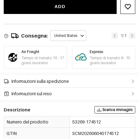
ADD
Consegna:
1/1
United States
Air Freight
Express
Tempo di transito 10 - 17
Tempo di transito 8 - 15
giorni lavorativi
giorni lavorativi
Informazioni sulla spedizione
Informazioni sul reso
Descrizione
Scarica immagini
Numero del prodotto
53269-174512
GTIN
SCM202606040174512