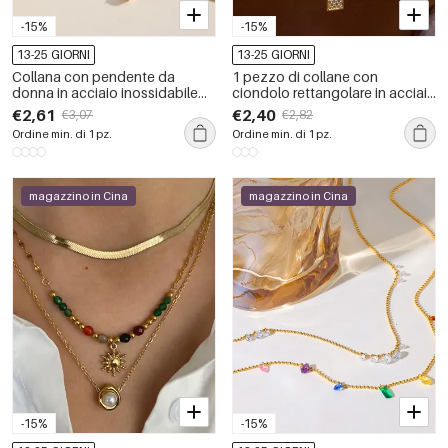
-15%
-15%
13-25 GIORNI
13-25 GIORNI
Collana con pendente da
1 pezzo di collane con
donna in acciaio inossidabile
ciondolo rettangolare in acciaio
color oro, impermeabile, dalla
inossidabile impermeabile color
€2,61
€2,40
€3,07
€2,82
forma geometrica e con zirconi.
oro da donna
Ordine min. di 1 pz.
Ordine min. di 1 pz.
magazzino in Cina
magazzino in Cina
-15%
-15%