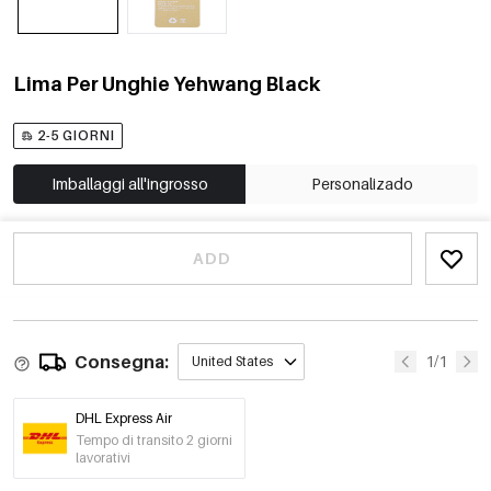
Lima Per Unghie Yehwang Black
2-5 GIORNI
Imballaggi all'ingrosso
Personalizado
ADD
Consegna:
1/1
United States
DHL Express Air
Tempo di transito 2 giorni
lavorativi