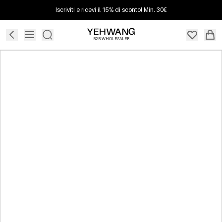
Iscriviti e ricevi il 15% di sconto! Min. 30€
B2B WHOLESALER