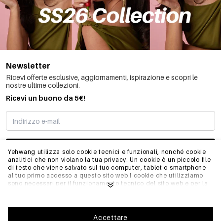
Newsletter
Ricevi offerte esclusive, aggiornamenti, ispirazione e scopri le
nostre ultime collezioni.
Ricevi un buono da 5€!
MI STO REGISTRANDO
Yehwang utilizza solo cookie tecnici e funzionali, nonché cookie
analitici che non violano la tua privacy. Un cookie è un piccolo file
di testo che viene salvato sul tuo computer, tablet o smartphone
al tuo primo accesso a questo sito web.I cookie che utilizziamo
INFO
sono necessari per il funzionamento tecnico del sito web e per la
facilità d'uso. Consentono al sito web di funzionare correttamente
e di ricordare, ad esempio, le impostazioni preferite. Ci
permettono anche di ottimizzare il nostro sito web.Per garantire
GENERALE
una buona esperienza di navigazione e acquisto su Yehwang, ti
Accettare