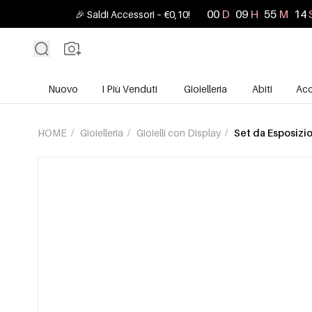
00
D
09
H
55
M
13
🎉 Saldi Accessori – €0,10!
Nuovo
I Più Venduti
Gioielleria
Abiti
Acc
HOME
/
Gioielleria
/
Gioielli con Display
/
Set da Esposizi