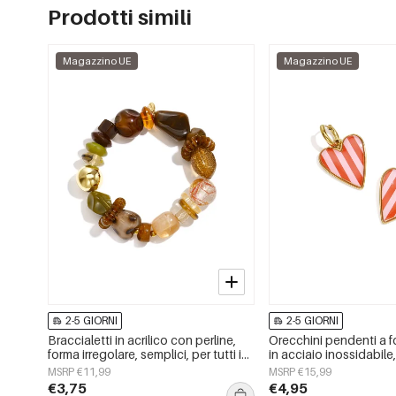
Prodotti simili
Magazzino UE
Magazzino UE
2-5 GIORNI
2-5 GIORNI
Braccialetti in acrilico con perline,
Orecchini pendenti a f
forma irregolare, semplici, per tutti i
in acciaio inossidabile
giorni, serie Simple, gioielli da donna
Daily Simple, gioielli 
MSRP €11,99
MSRP €15,99
€3,75
€4,95