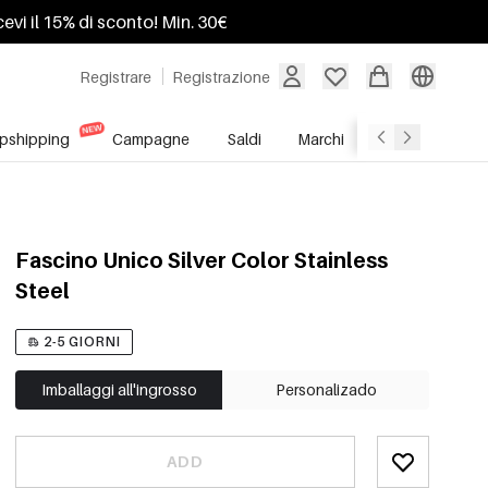
ricevi il 15% di sconto! Min. 30€
Registrare
Registrazione
pshipping
Campagne
Saldi
Marchi
Servizio All'In
Fascino Unico Silver Color Stainless
Steel
2-5 GIORNI
Imballaggi all'ingrosso
Personalizado
ADD