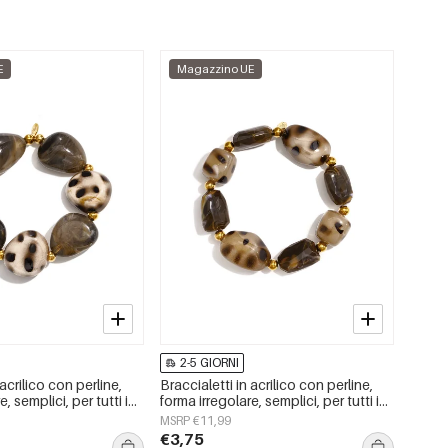
E
Magazzino UE
2-5 GIORNI
 acrilico con perline,
Braccialetti in acrilico con perline,
, semplici, per tutti i
forma irregolare, semplici, per tutti i
imple, gioielli da donna
giorni, serie Simple, gioielli da donna
MSRP €11,99
€3,75