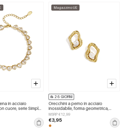
E
Magazzino UE
2-5 GIORNI
tena in acciaio
Orecchini a perno in acciaio
on cuore, serie Simple
inossidabile, forma geometrica,
gioielli da donna
semplici, serie &quot;Daily
MSRP €12,99
Simple&quot;, gioielli da donna.
€3,95