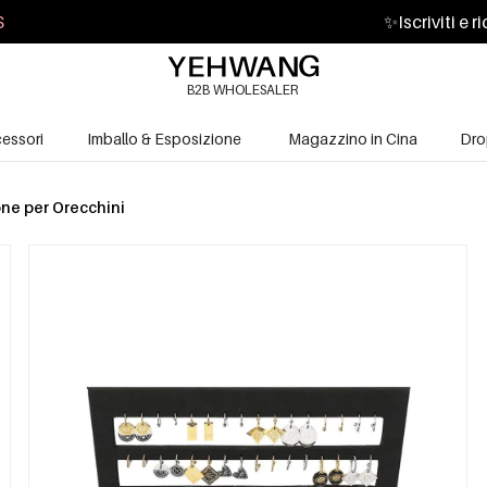
S
✨
Iscriviti e 
B2B WHOLESALER
essori
Imballo & Esposizione
Magazzino in Cina
Dro
one per Orecchini