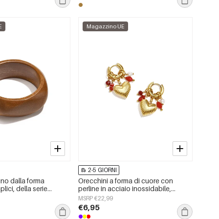
E
Magazzino UE
2-5 GIORNI
egno dalla forma
Orecchini a forma di cuore con
plici, della serie
perline in acciaio inossidabile,
i i giorni, gioielli da
semplici, della serie Daily Simple,
MSRP €22,99
gioielli da donna.
€6,95