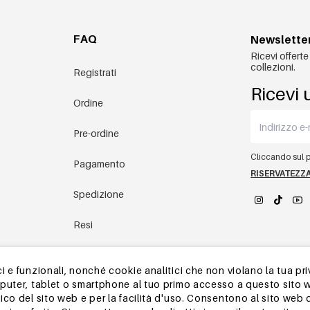
FAQ
Newslette
Ricevi offerte
collezioni.
Registrati
Ricevi 
Ordine
Pre-ordine
Cliccando sul pu
Pagamento
RISERVATEZZ
Spedizione
Resi
YEHWANG 
magazzino in Cina
 e funzionali, nonché cookie analitici che non violano la tua pri
mputer, tablet o smartphone al tuo primo accesso a questo sito 
Altre domande
ico del sito web e per la facilità d'uso. Consentono al sito web 