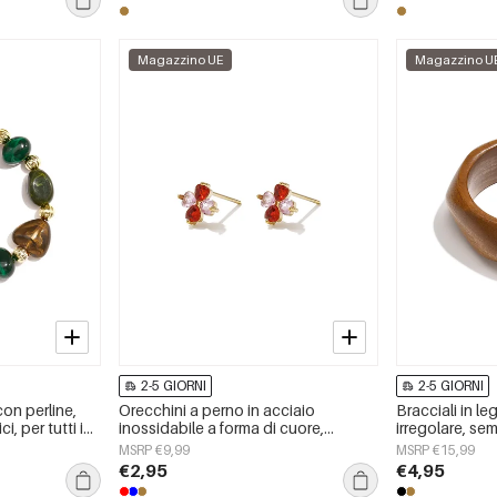
Magazzino UE
Magazzino U
2-5 GIORNI
2-5 GIORNI
 con perline,
Orecchini a perno in acciaio
Bracciali in l
i, per tutti i
inossidabile a forma di cuore,
irregolare, sem
oielli da donna
semplici, della serie Daily Simple,
Simple, per tutt
MSRP €9,99
MSRP €15,99
gioielli da donna.
donna.
€2,95
€4,95