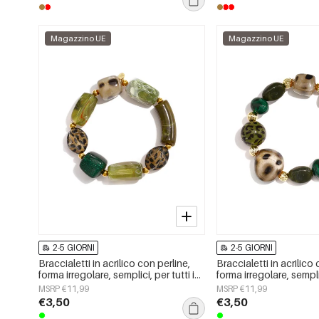
Magazzino UE
Magazzino UE
2-5 GIORNI
2-5 GIORNI
Braccialetti in acrilico con perline,
Braccialetti in acrilico
forma irregolare, semplici, per tutti i
forma irregolare, semplic
giorni, serie Simple, gioielli da donna
giorni, serie Simple, gi
MSRP €11,99
MSRP €11,99
€3,50
€3,50