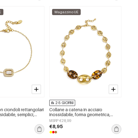
E
Magazzino UE
2-5 GIORNI
on ciondoli rettangolari
Collane a catena in acciaio
sidabile, semplici,
inossidabile, forma geometrica,
ly Simple, gioielli da
semplici, serie &quot;Daily
MSRP €28,99
Simple&quot;, gioielli da donna
€8,95