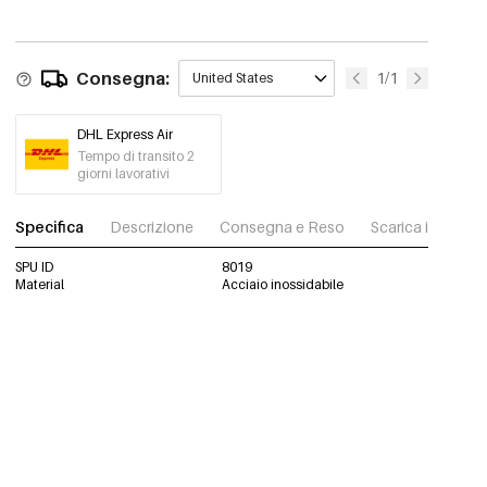
Consegna:
1/1
United States
DHL Express Air
Tempo di transito 2
giorni lavorativi
Specifica
Descrizione
Consegna e Reso
Scarica immagini
SPU ID
8019
Material
Acciaio inossidabile