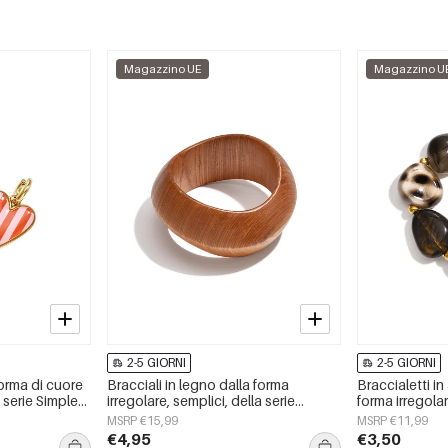
Magazzino UE
Magazzino U
2-5 GIORNI
2-5 GIORNI
orma di cuore
Bracciali in legno dalla forma
Braccialetti in
, serie Simple
irregolare, semplici, della serie
forma irregolare
da donna
Simple, per tutti i giorni, gioielli da
giorni, serie S
MSRP €15,99
MSRP €11,99
donna.
€4,95
€3,50