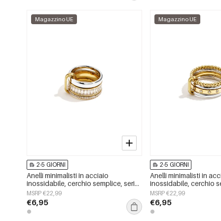
Magazzino UE
Magazzino UE
2-5 GIORNI
2-5 GIORNI
Anelli minimalisti in acciaio
Anelli minimalisti in acc
inossidabile, cerchio semplice, serie
inossidabile, cerchio s
Daily Simple, gioielli da donna
Daily Simple, gioielli 
MSRP €22,99
MSRP €22,99
€6,95
€6,95