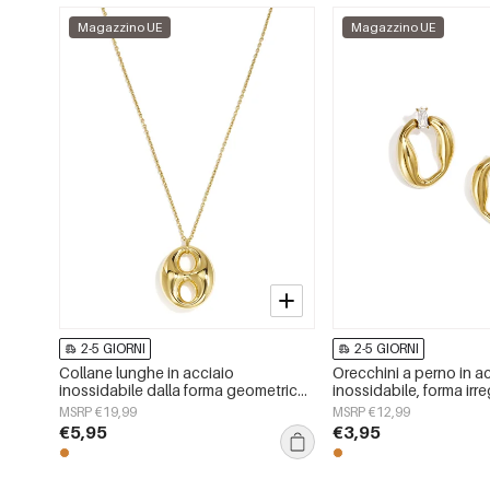
Magazzino UE
Magazzino UE
2-5 GIORNI
2-5 GIORNI
Collane lunghe in acciaio
Orecchini a perno in a
inossidabile dalla forma geometrica,
inossidabile, forma irre
semplici, della serie Simple, perfette
semplici, serie &quot;S
MSRP €19,99
MSRP €12,99
per tutti i giorni. Gioielli da donna.
tutti i giorni&quot;, gi
€5,95
€3,95