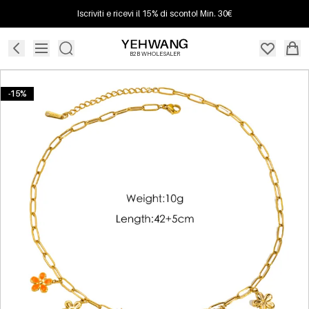
Iscriviti e ricevi il 15% di sconto! Min. 30€
B2B WHOLESALER
-15%