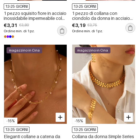
13-25 GIORNI
13-25 GIORNI
1 pezzo squisito fiore in acciaio
1 pezzo di collana con
inossidabile impermeabile color
ciondolo da donna in acciaio
oro collane con ciondolo da
inossidabile color oro
€3,31
€3,19
€3,89
€3,75
donna
impermeabile con fiore delicato
Ordine min. di 1 pz.
Ordine min. di 1 pz.
magazzino in Cina
magazzino in Cina
-15%
-15%
13-25 GIORNI
13-25 GIORNI
Eleganti collane a catena da
Collana da donna Simple Series