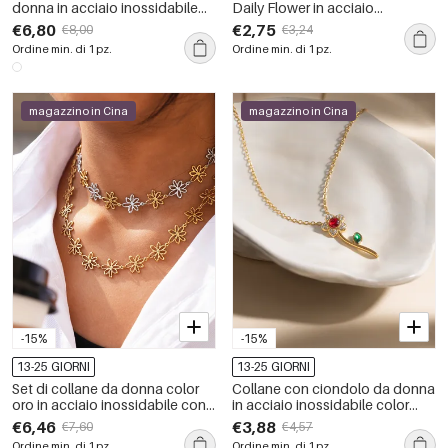
donna in acciaio inossidabile
Daily Flower in acciaio
color oro impermeabile
inossidabile impermeabile color
€6,80
€2,75
€8,00
€3,24
oro
Ordine min. di 1 pz.
Ordine min. di 1 pz.
magazzino in Cina
magazzino in Cina
-15%
-15%
13-25 GIORNI
13-25 GIORNI
Set di collane da donna color
Collane con ciondolo da donna
oro in acciaio inossidabile con
in acciaio inossidabile color
fiore martellato e anti-
oro, impermeabili e anti-
€6,46
€3,88
€7,60
€4,57
ossidazione
ossidazione, con motivo
Ordine min. di 1 pz.
Ordine min. di 1 pz.