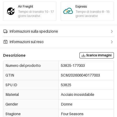
Air Freight
Express
Tempo di transito 10 - 17
Tempo di transito 8 - 15
giorni lavorativi
giorni lavorativi
Informazioni sulla spedizione
Informazioni sul reso
Descrizione
Scarica immagini
Numero del prodotto
53825-177003
GTIN
SCM202606040177003
SPU ID
53825
Material
Acciaio inossidabile
Gender
Donne
Stagione
Four Seasons