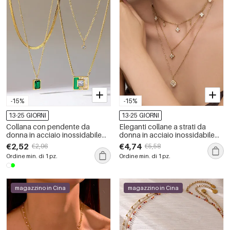
-15%
-15%
13-25 GIORNI
13-25 GIORNI
Collana con pendente da
Eleganti collane a strati da
donna in acciaio inossidabile
donna in acciaio inossidabile
impermeabile color oro con
color oro, impermeabili, con
€2,52
€4,74
€2,96
€5,58
zirconi
strass e fiori.
Ordine min. di 1 pz.
Ordine min. di 1 pz.
magazzino in Cina
magazzino in Cina