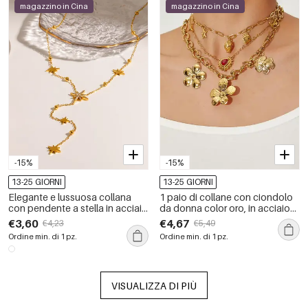
magazzino in Cina
magazzino in Cina
-15%
-15%
13-25 GIORNI
13-25 GIORNI
Elegante e lussuosa collana
1 paio di collane con ciondolo
con pendente a stella in acciaio
da donna color oro, in acciaio
inossidabile impermeabile color
inossidabile, impermeabili,
€3,60
€4,67
€4,23
€5,49
oro da donna
eleganti e di lusso, a forma di
Ordine min. di 1 pz.
Ordine min. di 1 pz.
fiore
VISUALIZZA DI PIÙ