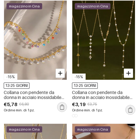
magazzino in Cina
magazzino in Cina
-15%
-15%
13-25 GIORNI
13-25 GIORNI
Collana con pendente da
Collana con pendente da
donna in acciaio inossidabile
donna in acciaio inossidabile
impermeabile color oro con
impermeabile color oro con
€5,78
€3,19
€6,80
€3,75
zirconi
zirconi
Ordine min. di 1 pz.
Ordine min. di 1 pz.
magazzino in Cina
magazzino in Cina