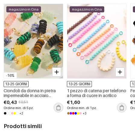
magazzino in Cina
magazzino in Cina
-16%
13-25 GIORNI
13-25 GIORNI
1
Ciondoli da donna in pietra
1 pezzo di catena per telefono
Fe
impermeabile in acciaio
a forma di cuore in acrilico
co
inossidabile con perline
se
€0,43
€1,60
€
€0,51
naturali
gi
Ordine min. di 5 pz.
Ordine min. di 1 pz.
Ord
+2
+3
Prodotti simili