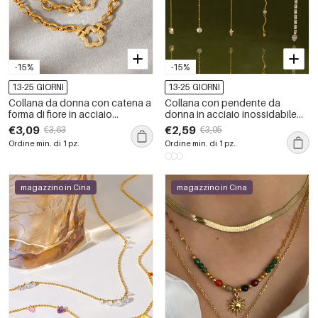
-15%
-15%
13-25 GIORNI
13-25 GIORNI
Collana da donna con catena a
Collana con pendente da
forma di fiore in acciaio
donna in acciaio inossidabile
inossidabile, impermeabile,
impermeabile color oro con
€3,09
€2,59
€3,63
€3,05
color oro e zirconi.
zirconi
Ordine min. di 1 pz.
Ordine min. di 1 pz.
magazzino in Cina
magazzino in Cina