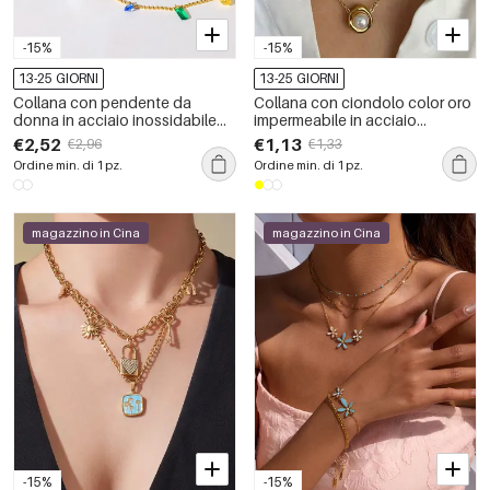
-15%
-15%
13-25 GIORNI
13-25 GIORNI
Collana con pendente da
Collana con ciondolo color oro
donna in acciaio inossidabile
impermeabile in acciaio
impermeabile color oro con
inossidabile da 1 pezzo
€2,52
€1,13
€2,96
€1,33
zirconi
Ordine min. di 1 pz.
Ordine min. di 1 pz.
magazzino in Cina
magazzino in Cina
-15%
-15%