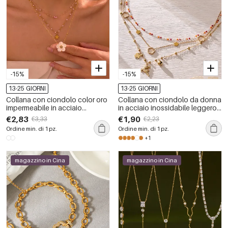
-15%
-15%
13-25 GIORNI
13-25 GIORNI
Collana con ciondolo color oro
Collana con ciondolo da donna
impermeabile in acciaio
in acciaio inossidabile leggero
inossidabile con fiore dolce, 1
color oro, impermeabile e anti-
€2,83
€1,90
€3,33
€2,23
pezzo
ossidazione, con catena a
Ordine min. di 1 pz.
Ordine min. di 1 pz.
forma di fiore semplice
+1
magazzino in Cina
magazzino in Cina