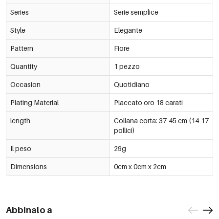
Series
Serie semplice
Style
Elegante
Pattern
Fiore
Quantity
1 pezzo
Occasion
Quotidiano
Plating Material
Placcato oro 18 carati
length
Collana corta: 37-45 cm (14-17
pollici)
Il peso
29g
Dimensions
0cm x 0cm x 2cm
Abbinalo a