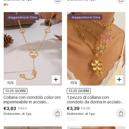
floreale, personalizzabili
magazzino in Cina
magazzino in Cina
-15%
-15%
13-25 GIORNI
13-25 GIORNI
Collana con ciondolo color oro
1 pezzo di collana con
impermeabile in acciaio
ciondolo da donna in acciaio
inossidabile a forma di fiore, 1
inossidabile impermeabile color
€3,83
€3,39
€4,51
€3,99
pezzo
oro con fiore romantico
Ordine min. di 1 pz.
Ordine min. di 1 pz.