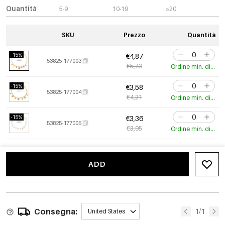
Quantità
5-9
10-19
≥20
SKU
Prezzo
Quantità
-15%
€4,87
53825-177003
€5,73
Ordine min. di 3 pz.
-15%
€3,58
53825-177004
€4,21
Ordine min. di 3 pz.
-15%
€3,36
53825-177005
€3,95
Ordine min. di 3 pz.
ADD
Consegna:
1/1
United States