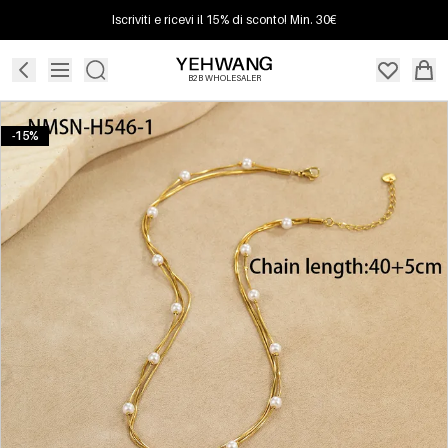
Iscriviti e ricevi il 15% di sconto! Min. 30€
B2B WHOLESALER
-15%