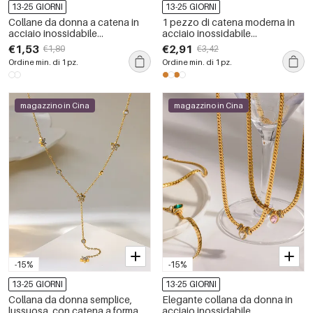
13-25 GIORNI
13-25 GIORNI
Collane da donna a catena in
1 pezzo di catena moderna in
acciaio inossidabile
acciaio inossidabile
impermeabile color oro
impermeabile color oro, collane
€1,53
€2,91
€1,80
€3,42
da donna
Ordine min. di 1 pz.
Ordine min. di 1 pz.
magazzino in Cina
magazzino in Cina
-15%
-15%
13-25 GIORNI
13-25 GIORNI
Collana da donna semplice,
Elegante collana da donna in
lussuosa, con catena a forma
acciaio inossidabile