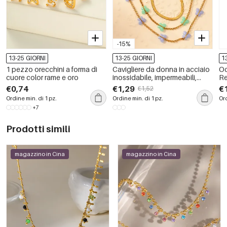
-15%
13-25 GIORNI
13-25 GIORNI
1
1 pezzo orecchini a forma di
Cavigliere da donna in acciaio
Oc
cuore color rame e oro
inossidabile, impermeabili,
Re
color oro, romantiche e dolci, a
sf
€0,74
€1,29
€
€1,52
forma di farfalla
Ordine min. di 1 pz.
Ordine min. di 1 pz.
Ord
+7
Prodotti simili
magazzino in Cina
magazzino in Cina