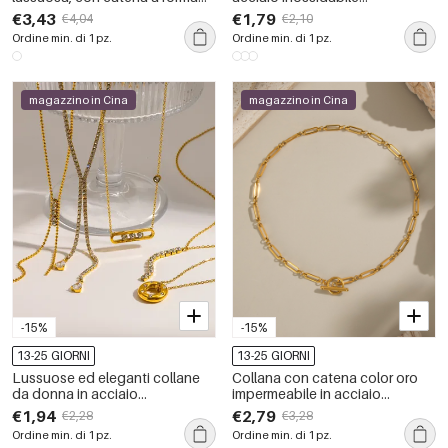
geometrica, in acciaio
impermeabile color oro con
€3,43
€1,79
€4,04
€2,10
inossidabile color oro
zirconi.
Ordine min. di 1 pz.
Ordine min. di 1 pz.
impermeabile e zirconi.
magazzino in Cina
magazzino in Cina
-15%
-15%
13-25 GIORNI
13-25 GIORNI
Lussuose ed eleganti collane
Collana con catena color oro
da donna in acciaio
impermeabile in acciaio
inossidabile impermeabile color
inossidabile da 1 pezzo
€1,94
€2,79
€2,28
€3,28
oro con strass.
Ordine min. di 1 pz.
Ordine min. di 1 pz.