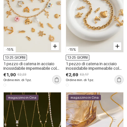
-15%
-15%
13-25 GIORNI
13-25 GIORNI
1 pezzo di catena in acciaio
1 pezzo di catena in acciaio
inossidabile impermeabile color
inossidabile impermeabile color
oro, collane a catena fai da te
oro, collane a catena fai da te
€1,90
€2,69
€2,23
€3,17
da donna
da donna
Ordine min. di 1 pz.
Ordine min. di 1 pz.
magazzino in Cina
magazzino in Cina