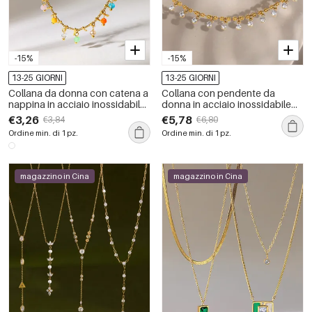
-15%
-15%
13-25 GIORNI
13-25 GIORNI
Collana da donna con catena a
Collana con pendente da
nappina in acciaio inossidabile,
donna in acciaio inossidabile
impermeabile, color oro e
impermeabile color oro con
€3,26
€5,78
€3,84
€6,80
zirconi.
zirconi
Ordine min. di 1 pz.
Ordine min. di 1 pz.
magazzino in Cina
magazzino in Cina