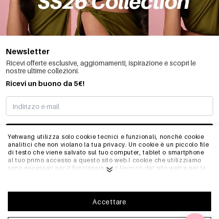
Newsletter
Ricevi offerte esclusive, aggiornamenti, ispirazione e scopri le
nostre ultime collezioni.
Ricevi un buono da 5€!
MI STO REGISTRANDO
Yehwang utilizza solo cookie tecnici e funzionali, nonché cookie
analitici che non violano la tua privacy. Un cookie è un piccolo file
di testo che viene salvato sul tuo computer, tablet o smartphone
al tuo primo accesso a questo sito web.I cookie che utilizziamo
INFO
sono necessari per il funzionamento tecnico del sito web e per la
facilità d'uso. Consentono al sito web di funzionare correttamente
e di ricordare, ad esempio, le impostazioni preferite. Ci
permettono anche di ottimizzare il nostro sito web.Per garantire
GENERALE
una buona esperienza di navigazione e acquisto su Yehwang, ti
Accettare
consigliamo di accettare la nostra raccolta e l'uso dei cookie.
Puoi disiscriverti dai cookie regolando le impostazioni del tuo