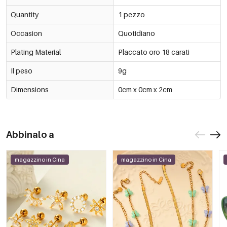
Quantity
1 pezzo
Occasion
Quotidiano
Plating Material
Placcato oro 18 carati
Il peso
9g
Dimensions
0cm x 0cm x 2cm
Abbinalo a
magazzino in Cina
magazzino in Cina