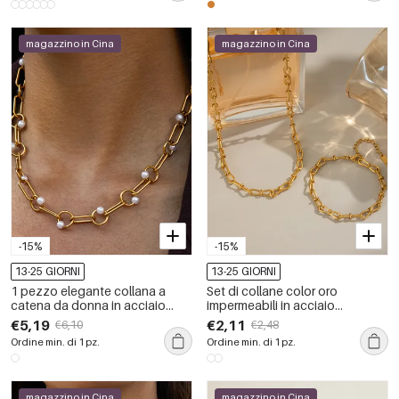
magazzino in Cina
magazzino in Cina
-15%
-15%
13-25 GIORNI
13-25 GIORNI
1 pezzo elegante collana a
Set di collane color oro
catena da donna in acciaio
impermeabili in acciaio
inossidabile color oro
inossidabile
€5,19
€2,11
€6,10
€2,48
impermeabile
Ordine min. di 1 pz.
Ordine min. di 1 pz.
magazzino in Cina
magazzino in Cina