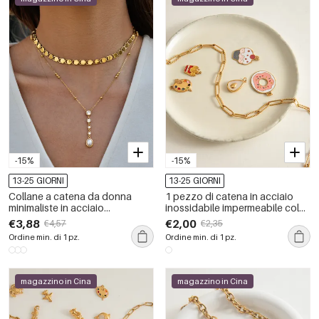
-15%
-15%
13-25 GIORNI
13-25 GIORNI
Collane a catena da donna
1 pezzo di catena in acciaio
minimaliste in acciaio
inossidabile impermeabile color
inossidabile, impermeabili e
oro, collane a catena fai da te
€3,88
€2,00
€4,57
€2,35
anti-ossidazione, color oro
da donna
Ordine min. di 1 pz.
Ordine min. di 1 pz.
magazzino in Cina
magazzino in Cina