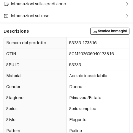
Informazioni sulla spedizione
Informazioni sul reso
Descrizione
Scarica immagini
Numero del prodotto
53233-173816
GTIN
SCM202606040173816
SPU ID
53233
Material
Acciaio inossidabile
Gender
Donne
Stagione
Primavera/Estate
Series
Serie semplice
Style
Elegante
Pattern
Perline