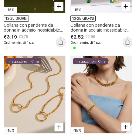
-15%
-15%
13-25 GIORNI
13-25 GIORNI
Collana con pendente da
Collana con pendente da
donna in acciaio inossidabile
donna in acciaio inossidabile
impermeabile color oro con
impermeabile color oro con
€3,19
€2,52
€3,75
€2,96
zirconi
zirconi
Ordine min. di 1 pz.
Ordine min. di 1 pz.
magazzino in Cina
magazzino in Cina
-15%
-15%