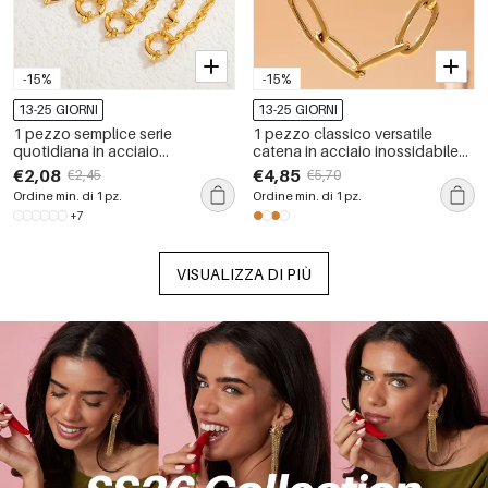
-15%
-15%
13-25 GIORNI
13-25 GIORNI
1 pezzo semplice serie
1 pezzo classico versatile
quotidiana in acciaio
catena in acciaio inossidabile
inossidabile impermeabile color
impermeabile color oro collane
€2,08
€4,85
€2,45
€5,70
oro fai da te collane a catena
a catena da donna
Ordine min. di 1 pz.
Ordine min. di 1 pz.
da donna
+7
VISUALIZZA DI PIÙ