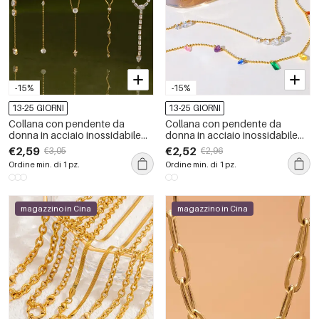
-15%
-15%
13-25 GIORNI
13-25 GIORNI
Collana con pendente da
Collana con pendente da
donna in acciaio inossidabile
donna in acciaio inossidabile
impermeabile color oro con
impermeabile color oro con
€2,59
€2,52
€3,05
€2,96
zirconi
zirconi
Ordine min. di 1 pz.
Ordine min. di 1 pz.
magazzino in Cina
magazzino in Cina