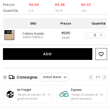
Prezzo
€6.60
€6.46
€6.32
Quantità
5-9
10-19
≥20
SKU
Prezzo
Quantità
-15%
€6,80
Collana di perle
53233-173816
€8,00
ADD
Consegna:
1/1
United States
Air Freight
Express
Tempo di transito 10 - 17
Tempo di transito 8 - 15
giorni lavorativi
giorni lavorativi