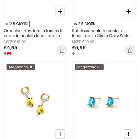
2-5 GIORNI
2-5 GIORNI
Orecchini pendenti a forma di
Set di orecchini in acciaio
cuore in acciaio inossidabile,
inossidabile Circle Daily Serie
serie Simple Daily Simple, gioielli
Semplice Gioiello da Donna
MSRP €15,99
MSRP €19,99
da donna
€4,95
€5,95
Magazzino UE
Magazzino UE