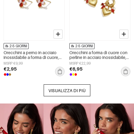
2-5 GIORNI
2-5 GIORNI
Orecchini a perno in acciaio
Orecchini a forma di cuore con
inossidabile a forma di cuore,
perline in acciaio inossidabile,
semplici, della serie Daily
semplici, della serie Daily
MSRP €9,99
MSRP €22,99
Simple, gioielli da donna.
Simple, gioielli da donna.
€2,95
€6,95
VISUALIZZA DI PIÙ