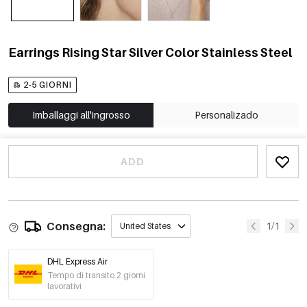
Earrings Rising Star Silver Color Stainless Steel
2-5 GIORNI
Imballaggi all'ingrosso
Personalizado
ADD
Consegna:
1/1
United States
DHL Express Air
Tempo di transito 2 giorni
lavorativi