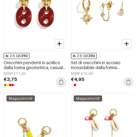
2-5 GIORNI
2-5 GIORNI
Orecchini pendenti in acrilico
Set di orecchini in acciaio
dalla forma geometrica, casual
inossidabile dalla forma
e semplici, della serie da donna.
geometrica, semplici, per tutti i
MSRP €11,99
MSRP €15,99
giorni, serie Simple, gioielli da
€3,75
€4,95
donna
Magazzino UE
Magazzino UE