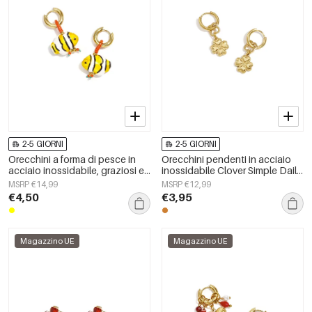
2-5 GIORNI
2-5 GIORNI
Orecchini a forma di pesce in
Orecchini pendenti in acciaio
acciaio inossidabile, graziosi e
inossidabile Clover Simple Daily
semplici, della serie Daily
Simple Series Gioielli da donna
MSRP €14,99
MSRP €12,99
Simple, gioielli da donna.
€4,50
€3,95
Magazzino UE
Magazzino UE