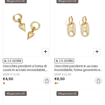
Magazzino UE
Magazzino UE
2-5 GIORNI
2-5 GIORNI
Orecchini pendenti a forma di
Orecchini pendenti in acciaio
cuore in acciaio inossidabile,
inossidabile, forma geometrica,
serie Simple Daily Simple, gioielli
semplici, serie &quot;Daily
MSRP €14,99
MSRP €20,99
da donna
Simple&quot;, gioielli da donna.
€4,50
€6,50
Magazzino UE
Magazzino UE