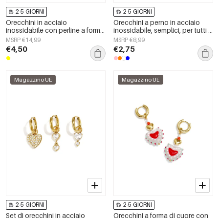
2-5 GIORNI
2-5 GIORNI
Orecchini in acciaio
Orecchini a perno in acciaio
inossidabile con perline a forma
inossidabile, semplici, per tutti i
di animale, carini e semplici,
giorni, serie Simple, gioielli da
MSRP €14,99
MSRP €8,99
della serie Daily Simple, gioielli
donna
€4,50
€2,75
da donna.
Magazzino UE
Magazzino UE
2-5 GIORNI
2-5 GIORNI
Set di orecchini in acciaio
Orecchini a forma di cuore con