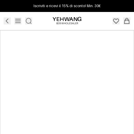
Iscriviti e ricevi il 15% di sconto! Min. 30€
B2B WHOLESALER