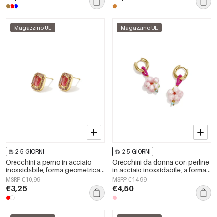
Magazzino UE
Magazzino UE
2-5 GIORNI
2-5 GIORNI
Orecchini a perno in acciaio
Orecchini da donna con perline
inossidabile, forma geometrica,
in acciaio inossidabile, a forma
semplici, serie &quot;Daily
di fiore, semplici e graziosi, della
MSRP €10,99
MSRP €14,99
Simple&quot;, gioielli da donna.
serie Cute.
€3,25
€4,50