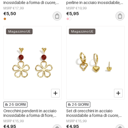
inossidabile a forma di cuore,
perline in acciaio inossidabile,
serie Simple, gioielli da donna.
serie &quot;Cute Daily
MSRP €17,99
MSRP €19,99
Simple&quot;, gioielli da donna.
€5,50
€5,95
Magazzino UE
Magazzino UE
2-5 GIORNI
2-5 GIORNI
Orecchini pendenti in acciaio
Set di orecchini in acciaio
inossidabile a forma di fiore,
inossidabile a forma di cuore,
serie Daily Simple, gioielli da
semplici, della serie Daily
MSRP €15,99
MSRP €15,99
donna
Simple, gioielli da donna.
€4,95
€4,95