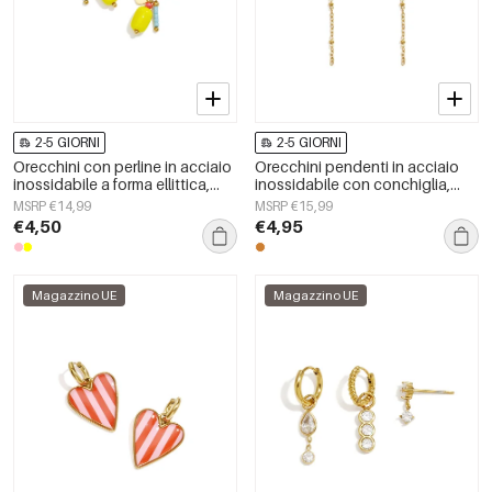
2-5 GIORNI
2-5 GIORNI
Orecchini con perline in acciaio
Orecchini pendenti in acciaio
inossidabile a forma ellittica,
inossidabile con conchiglia,
graziosi e semplici, della serie
serie Simple, gioielli da donna.
MSRP €14,99
MSRP €15,99
Daily Simple, gioielli da donna.
€4,50
€4,95
Magazzino UE
Magazzino UE