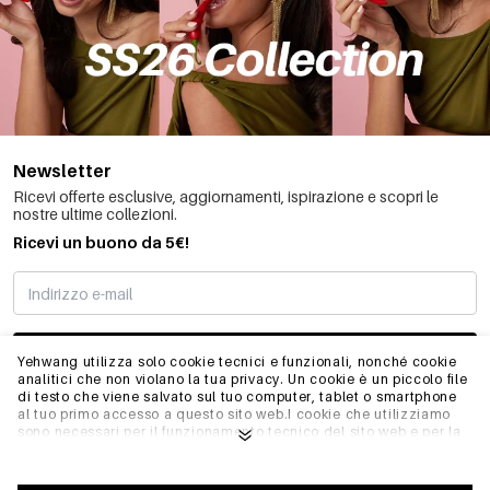
Newsletter
Ricevi offerte esclusive, aggiornamenti, ispirazione e scopri le
nostre ultime collezioni.
Ricevi un buono da 5€!
MI STO REGISTRANDO
Yehwang utilizza solo cookie tecnici e funzionali, nonché cookie
analitici che non violano la tua privacy. Un cookie è un piccolo file
di testo che viene salvato sul tuo computer, tablet o smartphone
al tuo primo accesso a questo sito web.I cookie che utilizziamo
INFO
sono necessari per il funzionamento tecnico del sito web e per la
facilità d'uso. Consentono al sito web di funzionare correttamente
e di ricordare, ad esempio, le impostazioni preferite. Ci
permettono anche di ottimizzare il nostro sito web.Per garantire