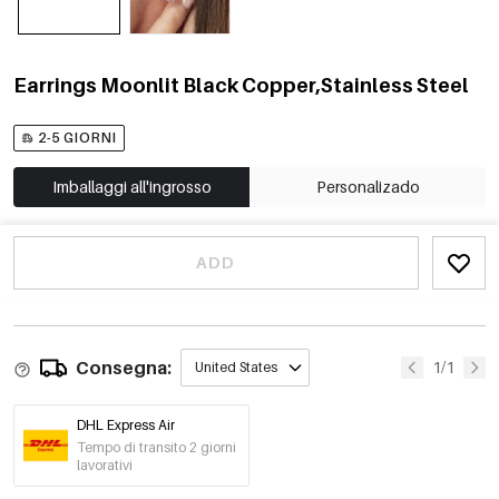
Earrings Moonlit Black Copper,Stainless Steel
2-5 GIORNI
Imballaggi all'ingrosso
Personalizado
ADD
Consegna:
1/1
United States
DHL Express Air
Tempo di transito 2 giorni
lavorativi