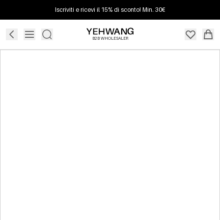
Iscriviti e ricevi il 15% di sconto! Min. 30€
B2B WHOLESALER