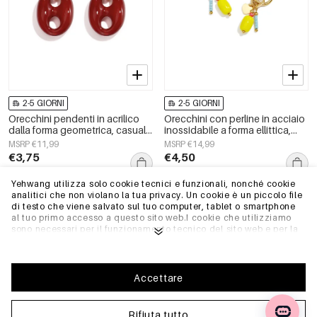
2-5 GIORNI
2-5 GIORNI
Orecchini pendenti in acrilico
Orecchini con perline in acciaio
dalla forma geometrica, casual
inossidabile a forma ellittica,
e semplici, della serie da donna.
graziosi e semplici, della serie
MSRP €11,99
MSRP €14,99
Daily Simple, gioielli da donna.
€3,75
€4,50
Yehwang utilizza solo cookie tecnici e funzionali, nonché cookie
analitici che non violano la tua privacy. Un cookie è un piccolo file
Magazzino UE
Magazzino UE
di testo che viene salvato sul tuo computer, tablet o smartphone
al tuo primo accesso a questo sito web.I cookie che utilizziamo
sono necessari per il funzionamento tecnico del sito web e per la
facilità d'uso. Consentono al sito web di funzionare correttamente
e di ricordare, ad esempio, le impostazioni preferite. Ci
permettono anche di ottimizzare il nostro sito web.Per garantire
una buona esperienza di navigazione e acquisto su Yehwang, ti
Accettare
consigliamo di accettare la nostra raccolta e l'uso dei cookie.
Puoi disiscriverti dai cookie regolando le impostazioni del tuo
browser internet in modo che non memorizzi più i cookie. Puoi
Rifiuta tutto