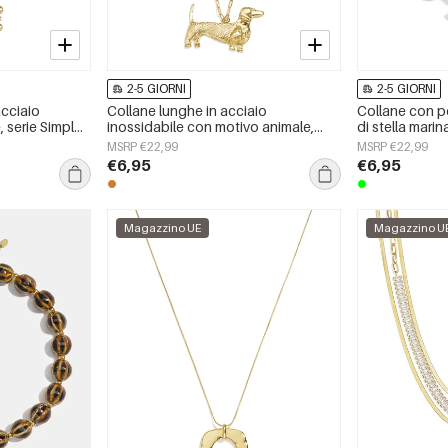
2-5 GIORNI
2-5 GIORNI
acciaio
Collane lunghe in acciaio
Collane con pe
, serie Simple
inossidabile con motivo animale,
di stella marina
da donna
serie semplice per tutti i giorni,
&quot;Vacanz
MSRP €22,99
MSRP €22,99
gioielli da donna
Romantica&quo
€6,95
€6,95
Magazzino UE
Magazzino U