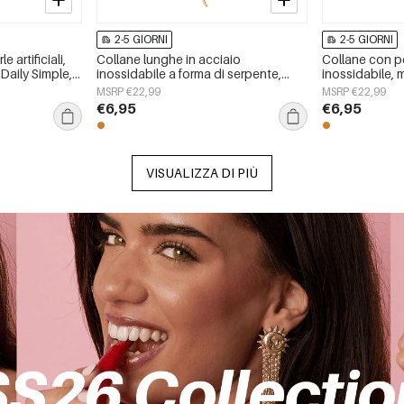
2-5 GIORNI
2-5 GIORNI
 artificiali,
Collane lunghe in acciaio
Collane con p
Daily Simple,
inossidabile a forma di serpente,
inossidabile, 
semplici, della serie Simple Daily,
serie Daily Sim
MSRP €22,99
MSRP €22,99
gioielli da donna
€6,95
€6,95
VISUALIZZA DI PIÙ