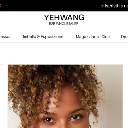
S
✨
Iscriviti e 
B2B WHOLESALER
essori
Imballo & Esposizione
Magazzino in Cina
Dro