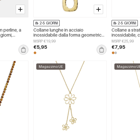
2-5 GIORNI
2-5 GIORNI
 perline, a
Collane lunghe in acciaio
Collane a strat
 giorni,
inossidabile dalla forma geometrica,
inossidabile, 
onna
semplici, della serie Simple, perfette
quotidiane, se
MSRP €19,99
MSRP €25,99
per tutti i giorni. Gioielli da donna.
gioielli
€5,95
€7,95
Magazzino UE
Magazzino U