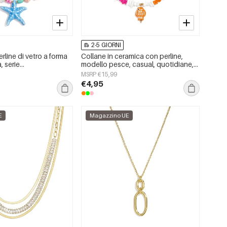
2-5 GIORNI
rline di vetro a forma
Collane in ceramica con perline,
, serie
modello pesce, casual, quotidiane,
e/Spiaggia
romantiche, gioielli da donna
MSRP €15,99
t;, gioielli da donna.
€4,95
E
Magazzino UE