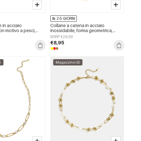
2-5 GIORNI
 in acciaio
Collane a catena in acciaio
on motivo a pesci,
inossidabile, forma geometrica,
semplice per tutti i
semplici, serie &quot;Daily
MSRP €28,99
i da donna
Simple&quot;, gioielli da donna
€8,95
E
Magazzino UE