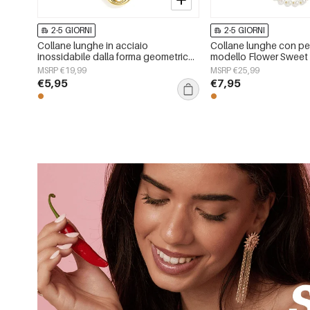
2-5 GIORNI
2-5 GIORNI
Collane lunghe in acciaio
Collane lunghe con perle
inossidabile dalla forma geometrica,
modello Flower Sweet 
semplici, della serie Simple, perfette
gioielli da donna
MSRP €19,99
MSRP €25,99
per tutti i giorni. Gioielli da donna.
€5,95
€7,95