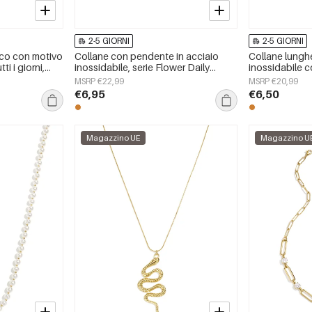
2-5 GIORNI
2-5 GIORNI
lico con motivo
Collane con pendente in acciaio
Collane lunghe
ti i giorni,
inossidabile, serie Flower Daily
inossidabile c
elli da donna.
Simple, gioielli da donna
serie casual e 
MSRP €22,99
MSRP €20,99
giorni, gioiell
€6,95
€6,50
Magazzino UE
Magazzino U