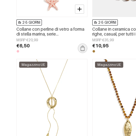
2-5 GIORNI
2-5 GIORNI
Collane con perline di vetro a forma
Collane in ceramica con
di stella marina, serie
righe, casual, per tutti i
&quot;Vacanze/Spiaggia
semplici, gioielli da d
MSRP €20,99
MSRP €35,99
Romantica&quot;, gioielli da donna.
€6,50
€10,95
Magazzino UE
Magazzino UE