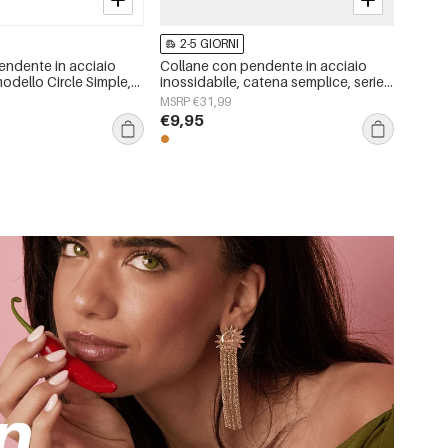
2-5 GIORNI
endente in acciaio
Collane con pendente in acciaio
modello Circle Simple,
inossidabile, catena semplice, serie
ple, gioielli da donna
Simple Daily, gioielli da donna
MSRP €31,99
€9,95