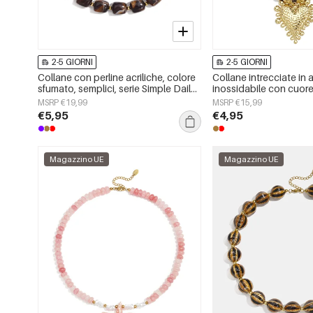
2-5 GIORNI
2-5 GIORNI
Collane con perline acriliche, colore
Collane intrecciate in 
sfumato, semplici, serie Simple Daily,
inossidabile con cuore
gioielli da donna
Daily Simple, gioielli 
MSRP €19,99
MSRP €15,99
€5,95
€4,95
Magazzino UE
Magazzino UE