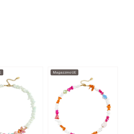
E
Magazzino UE