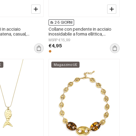
2-5 GIORNI
i in acciaio
Collane con pendente in acciaio
catena, casual,
inossidabile a forma ellittica,
mplici, serie da donna,
semplici, della serie Simple Daily,
MSRP €15,99
gioielli da donna.
€4,95
E
Magazzino UE