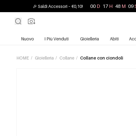
00
D
17
H
48
M
07
🎉 Saldi Accessori – €0,10!
Nuovo
I Più Venduti
Gioielleria
Abiti
Acc
HOME
/
Gioielleria
/
Collane
/
Collane con ciondoli