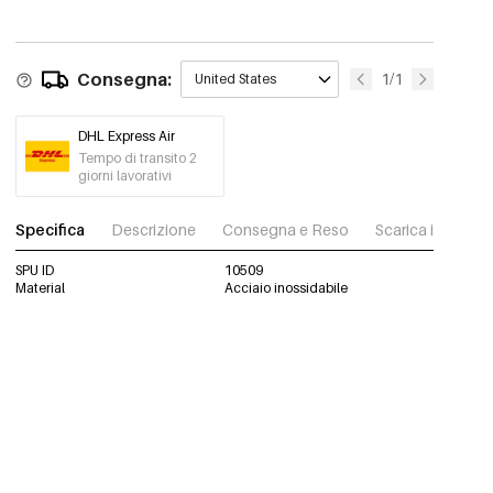
Consegna:
1/1
United States
DHL Express Air
Tempo di transito 2
giorni lavorativi
Specifica
Descrizione
Consegna e Reso
Scarica immagini
SPU ID
10509
Material
Acciaio inossidabile