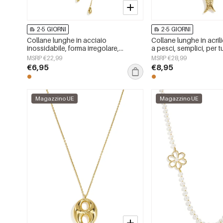
2-5 GIORNI
2-5 GIORNI
Collane lunghe in acciaio
Collane lunghe in acri
inossidabile, forma irregolare,
a pesci, semplici, per tut
semplici, serie Simple Daily, gioielli
della serie Simple, gioi
MSRP €22,99
MSRP €28,99
da donna
€6,95
€8,95
Magazzino UE
Magazzino UE