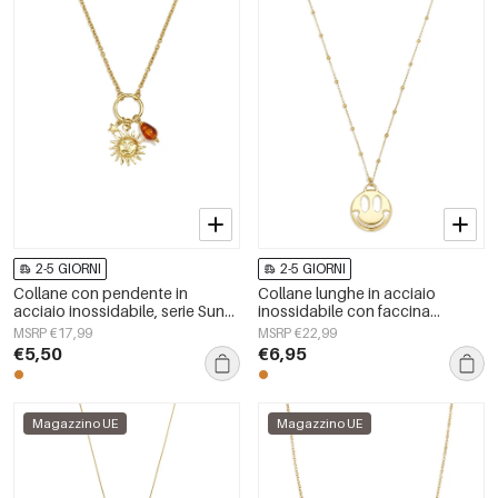
2-5 GIORNI
2-5 GIORNI
Collane con pendente in
Collane lunghe in acciaio
acciaio inossidabile, serie Sun
inossidabile con faccina
Simple Daily Simple, gioielli da
sorridente, serie casual e
MSRP €17,99
MSRP €22,99
donna
semplice, gioielli da donna.
€5,50
€6,95
Magazzino UE
Magazzino UE