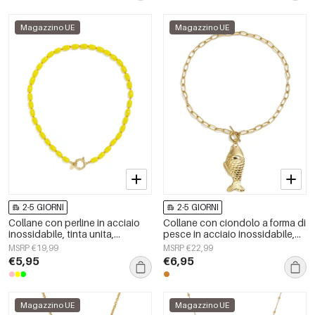
Magazzino UE
Magazzino UE
2-5 GIORNI
2-5 GIORNI
Collane con perline in acciaio
Collane con ciondolo a forma di
inossidabile, tinta unita,
pesce in acciaio inossidabile,
semplici, serie Simple, gioielli da
serie Simple Daily Simple, gioielli
MSRP €19,99
MSRP €22,99
donna
da donna
€5,95
€6,95
Magazzino UE
Magazzino UE