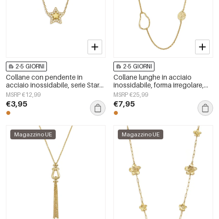
2-5 GIORNI
2-5 GIORNI
Collane con pendente in
Collane lunghe in acciaio
acciaio inossidabile, serie Star
inossidabile, forma irregolare,
Simple Daily Simple, gioielli da
semplici, serie Simple Daily,
MSRP €12,99
MSRP €25,99
donna
gioielli da donna
€3,95
€7,95
Magazzino UE
Magazzino UE