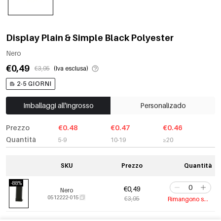
Display Plain & Simple Black Polyester
Nero
€0,49
€3,95
(Iva esclusa)
2-5 GIORNI
Imballaggi all'ingrosso
Personalizado
Prezzo
€0.48
€0.47
€0.46
Quantità
5-9
10-19
≥20
SKU
Prezzo
Quantità
-88%
€0,49
Nero
0512222-015
€3,95
Rimangono solo 4