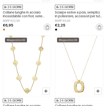
2-5 GIORNI
2-5 GIORNI
Collane lunghe in acciaio
Sciarpe estive a pois, semplici,
inossidabile con fiori, serie
in poliestere, accessori per tutti
casual e semplice per tutti i
i giorni
MSRP €22,99
MSRP €6,99
giorni, gioielli da donna
€6,95
€2,25
Magazzino UE
Magazzino UE
2-5 GIORNI
2-5 GIORNI
Collane lunghe in acciaio
Collane lunghe in acciaio