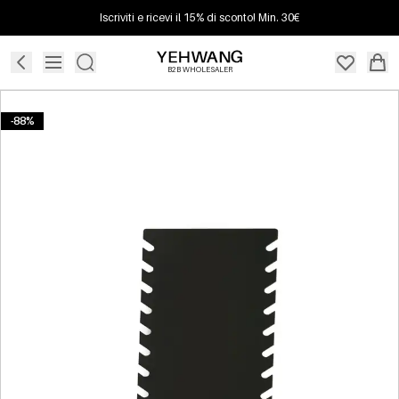
Iscriviti e ricevi il 15% di sconto! Min. 30€
B2B WHOLESALER
-88%