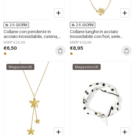
2-5 GIORNI
2-5 GIORNI
Collane con pendente in
Collane lunghe in acciaio
acciaio inossidabile, catena,
inossidabile con fiori, serie
stile casual, quotidiano,
casual e semplice per tutti i
MSRP €20,99
MSRP €28,99
semplice, gioielli da donna
giorni, gioielli da donna
€6,50
€8,95
Magazzino UE
Magazzino UE