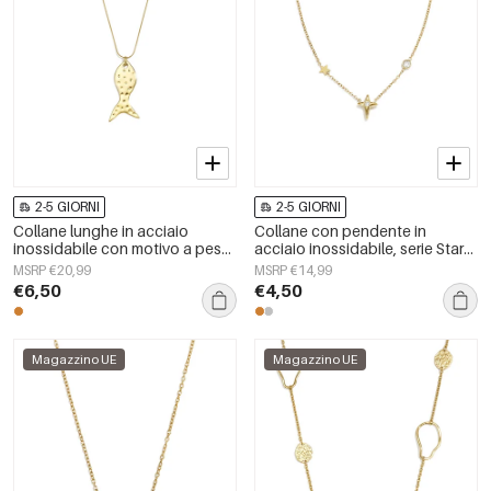
2-5 GIORNI
2-5 GIORNI
Collane lunghe in acciaio
Collane con pendente in
inossidabile con motivo a pesci,
acciaio inossidabile, serie Star
serie casual e semplice per tutti
Simple Daily Simple, gioielli da
MSRP €20,99
MSRP €14,99
i giorni, gioielli da donna
donna
€6,50
€4,50
Magazzino UE
Magazzino UE