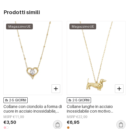
Prodotti simili
Magazzino UE
Magazzino UE
2-5 GIORNI
2-5 GIORNI
Collane con ciondolo a forma di
Collane lunghe in acciaio
cuore in acciaio inossidabile,
inossidabile con motivo
serie Simple Daily Simple, gioielli
animale, serie semplice per tutti i
MSRP €11,99
MSRP €22,99
da donna
giorni, gioielli da donna
€3,50
€6,95