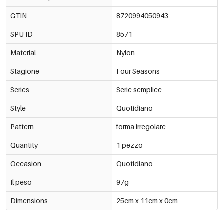
GTIN
8720994050943
SPU ID
8571
Material
Nylon
Stagione
Four Seasons
Series
Serie semplice
Style
Quotidiano
Pattern
forma irregolare
Quantity
1 pezzo
Occasion
Quotidiano
Il peso
97g
Dimensions
25cm x 11cm x 0cm