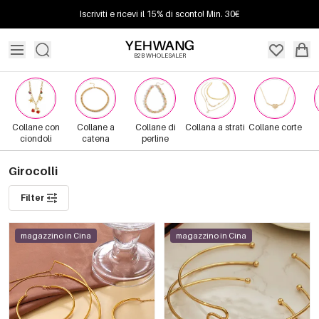
Iscriviti e ricevi il 15% di sconto! Min. 30€
B2B WHOLESALER
Collane con
Collane a
Collane di
Collana a strati
Collane corte
ciondoli
catena
perline
Girocolli
Filter
magazzino in Cina
magazzino in Cina