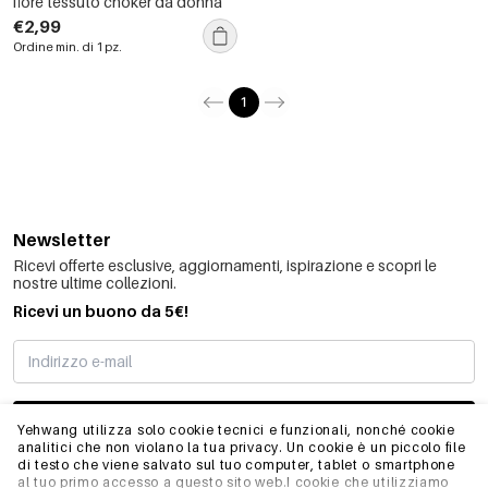
fiore tessuto choker da donna
€2,99
Ordine min. di 1 pz.
1
Newsletter
Ricevi offerte esclusive, aggiornamenti, ispirazione e scopri le
nostre ultime collezioni.
Ricevi un buono da 5€!
MI STO REGISTRANDO
Yehwang utilizza solo cookie tecnici e funzionali, nonché cookie
analitici che non violano la tua privacy. Un cookie è un piccolo file
di testo che viene salvato sul tuo computer, tablet o smartphone
al tuo primo accesso a questo sito web.I cookie che utilizziamo