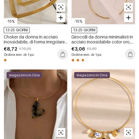
-15%
-15%
13-25 GIORNI
13-25 GIORNI
Choker da donna in acciaio
Girocolli da donna minimalisti in
inossidabile, di forma irregolare,
acciaio inossidabile color oro,
minimalista, color oro e
impermeabili e anti-ossidazione
€8,72
€3,06
€10,26
€3,60
impermeabili
Ordine min. di 1 pz.
Ordine min. di 1 pz.
magazzino in Cina
magazzino in Cina