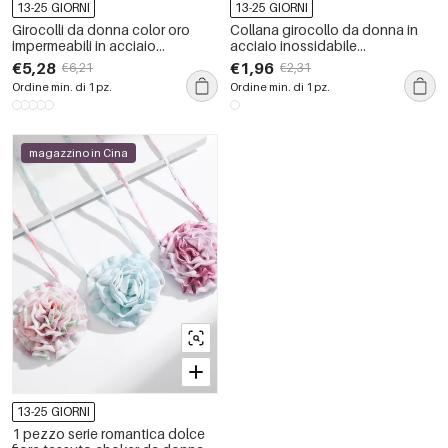
13-25 GIORNI
13-25 GIORNI
Girocolli da donna color oro
Collana girocollo da donna in
impermeabili in acciaio
acciaio inossidabile
inossidabile &quot;Vacance
impermeabile color oro, 1
€5,28
€1,96
€6,21
€2,31
Oceanic&quot;
pezzo, semplice, geometrica e
Ordine min. di 1 pz.
Ordine min. di 1 pz.
casual
magazzino in Cina
13-25 GIORNI
1 pezzo serie romantica dolce