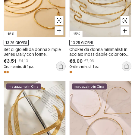
-15%
-15%
13-25 GIORNI
13-25 GIORNI
Set di gioielli da donna Simple
Choker da donna minimalisti in
Series Daily con forme
acciaio inossidabile color oro
geometriche, in acciaio
con linee quotidiane
€3,51
€6,00
€4,13
€7,06
inossidabile impermeabile color
Ordine min. di 1 pz.
Ordine min. di 1 pz.
oro.
magazzino in Cina
magazzino in Cina