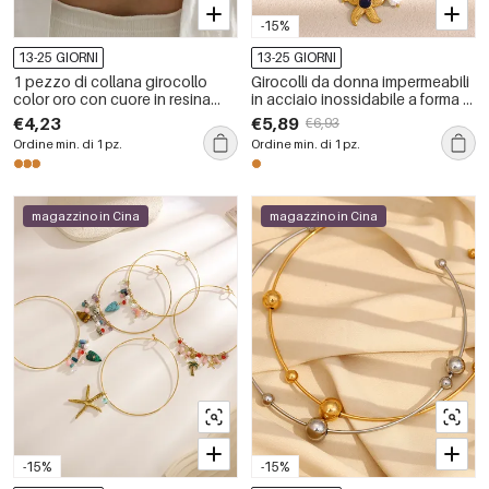
-15%
13-25 GIORNI
13-25 GIORNI
1 pezzo di collana girocollo
Girocolli da donna impermeabili
color oro con cuore in resina
in acciaio inossidabile a forma di
leopardata
stella marina fai da te in stile
€4,23
€5,89
€6,93
lussuoso
Ordine min. di 1 pz.
Ordine min. di 1 pz.
magazzino in Cina
magazzino in Cina
-15%
-15%