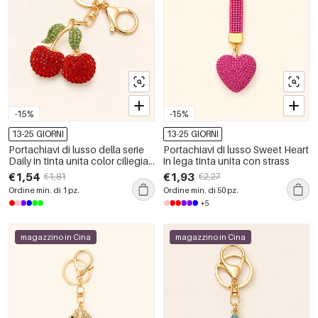
-15%
-15%
13-25 GIORNI
13-25 GIORNI
Portachiavi di lusso della serie
Portachiavi di lusso Sweet Heart
Daily in tinta unita color ciliegia,
in lega tinta unita con strass
in lega con strass.
€1,54
€1,93
€1,81
€2,27
Ordine min. di 1 pz.
Ordine min. di 50 pz.
+5
magazzino in Cina
magazzino in Cina