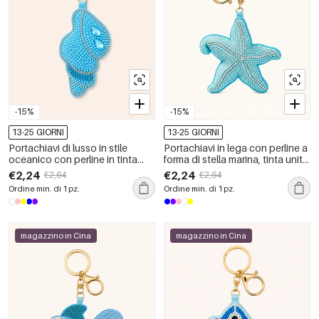
-15%
-15%
13-25 GIORNI
13-25 GIORNI
Portachiavi di lusso in stile
Portachiavi in lega con perline a
oceanico con perline in tinta
forma di stella marina, tinta unita
unita naturale e strass in lega di
naturale, serie Simple.
€2,24
€2,24
€2,64
€2,64
conchiglia.
Ordine min. di 1 pz.
Ordine min. di 1 pz.
magazzino in Cina
magazzino in Cina