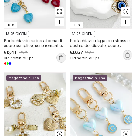
-15%
-15%
13-25 GIORNI
13-25 GIORNI
Portachiavi in resina a forma di
Portachiavi in lega con strass e
cuore semplice, serie romantica,
occhio del diavolo, cuore,
tinta unita, sfumatura di colore.
animale e sole, serie etnica.
€0,41
€0,57
€0,48
€0,67
Ordine min. di 1 pz.
Ordine min. di 1 pz.
magazzino in Cina
magazzino in Cina