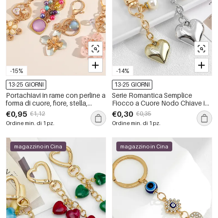
-15%
-14%
13-25 GIORNI
13-25 GIORNI
Portachiavi in rame con perline a
Serie Romantica Semplice
forma di cuore, fiore, stella,
Fiocco a Cuore Nodo Chiave in
farfalla e forma geometrica, serie
Tinta unita Lega Portachiavi
€0,95
€0,30
€1,12
€0,35
di lusso, casual, con fiori, colori
con Perle Artificiali
Ordine min. di 1 pz.
Ordine min. di 1 pz.
misti e stile casual.
magazzino in Cina
magazzino in Cina