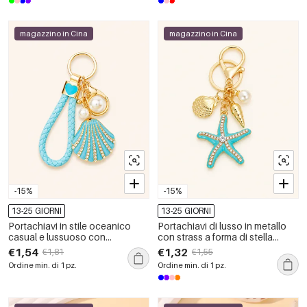
magazzino in Cina
magazzino in Cina
-15%
-15%
13-25 GIORNI
13-25 GIORNI
Portachiavi in stile oceanico
Portachiavi di lusso in metallo
casual e lussuoso con
con strass a forma di stella
conchiglie intrecciate in metallo
marina, stile oceanico, colore
€1,54
€1,32
€1,81
€1,55
e strass, serie casual.
naturale tinta unita.
Ordine min. di 1 pz.
Ordine min. di 1 pz.