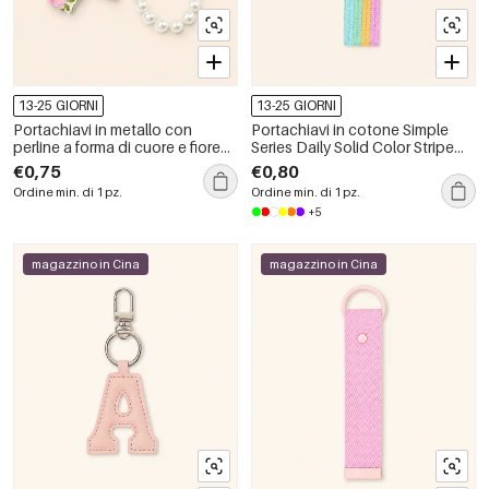
13-25 GIORNI
13-25 GIORNI
Portachiavi in metallo con
Portachiavi in cotone Simple
perline a forma di cuore e fiore
Series Daily Solid Color Stripe
della serie Simple Sweet Flower.
Mixed Color Gradient Color
€0,75
€0,80
Ordine min. di 1 pz.
Ordine min. di 1 pz.
+5
magazzino in Cina
magazzino in Cina