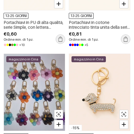
13-25 GIORNI
13-25 GIORNI
Portachiavi in PU di alta qualità,
Portachiavi in cotone
serie Simple, con lettera
intrecciato tinta unita della serie
giornaliera, tinta unita, colore
Simple Daily
€0,60
€0,81
verde chiaro.
Ordine min. di 1 pz.
Ordine min. di 1 pz.
+10
+5
magazzino in Cina
magazzino in Cina
-15%