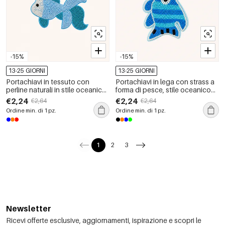
-15%
-15%
13-25 GIORNI
13-25 GIORNI
Portachiavi in tessuto con
Portachiavi in lega con strass a
perline naturali in stile oceanico,
forma di pesce, stile oceanico
colori misti e pesci, della serie
naturale, colori misti, serie
€2,24
€2,24
€2,64
€2,64
Simple.
semplice.
Ordine min. di 1 pz.
Ordine min. di 1 pz.
1
2
3
Newsletter
Ricevi offerte esclusive, aggiornamenti, ispirazione e scopri le