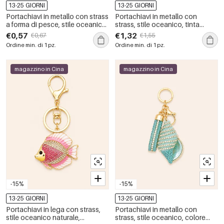
13-25 GIORNI
13-25 GIORNI
Portachiavi in metallo con strass
Portachiavi in metallo con
a forma di pesce, stile oceanico,
strass, stile oceanico, tinta
serie di lusso, cuore naturale,
unita, con motivo animale
€0,57
€1,32
€0,67
€1,55
colori misti.
naturale, serie di lusso.
Ordine min. di 1 pz.
Ordine min. di 1 pz.
magazzino in Cina
magazzino in Cina
-15%
-15%
13-25 GIORNI
13-25 GIORNI
Portachiavi in lega con strass,
Portachiavi in metallo con
stile oceanico naturale,
strass, stile oceanico, colore