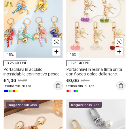
-15%
-16%
13-25 GIORNI
13-25 GIORNI
Portachiavi in acciaio
Portachiavi in resina tinta unita
inossidabile con motivo pesce
con fiocco dolce della serie
stile oceanico e cuore casual
Simple, colore ciliegia.
€1,36
€0,65
€1,60
€0,77
della serie Ethnic.
Ordine min. di 1 pz.
Ordine min. di 1 pz.
magazzino in Cina
magazzino in Cina