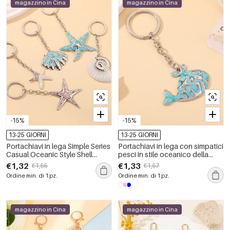
magazzino in Cina
magazzino in Cina
-15%
-15%
13-25 GIORNI
13-25 GIORNI
Portachiavi in lega Simple Series
Portachiavi in lega con simpatici
Casual Oceanic Style Shell
pesci in stile oceanico della
Starfish
serie Simple.
€1,32
€1,33
€1,55
€1,57
Ordine min. di 1 pz.
Ordine min. di 1 pz.
magazzino in Cina
magazzino in Cina