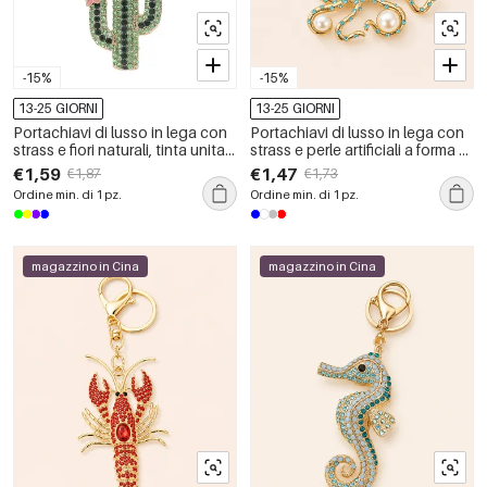
-15%
-15%
13-25 GIORNI
13-25 GIORNI
Portachiavi di lusso in lega con
Portachiavi di lusso in lega con
strass e fiori naturali, tinta unita,
strass e perle artificiali a forma di
con motivo vegetale.
pesce, stile oceanico naturale.
€1,59
€1,47
€1,87
€1,73
Ordine min. di 1 pz.
Ordine min. di 1 pz.
magazzino in Cina
magazzino in Cina