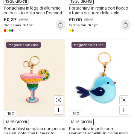
13-25 GIORNI
13-25 GIORNI
Portachiavi in lega di alluminio
Portachiavi in resina con fiocco
color misto della serie Romantic
a forma di cuore della serie
Sweet Heart
Romantic Series
€0,37
€0,65
€0,43
€0,77
Ordine min. di 1 pz.
Ordine min. di 1 pz.
magazzino in Cina
magazzino in Cina
-15%
-15%
13-25 GIORNI
13-25 GIORNI
Portachiavi semplice con perline
Portachiavi in pelle con
casual, colori misti, tessuto
simpatici uccellini in colori misti