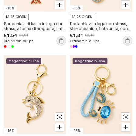
-15%
-15%
13-25 GIORNI
13-25 GIORNI
Portachiavi di lusso in lega con
Portachiavi in lega con strass,
strass, a forma di aragosta, tinta
stile oceanico, tinta unita, con
unita, stile oceanico, con motivo
animali naturali, serie di lusso.
€1,54
€1,81
€1,81
€2,13
animale naturale.
Ordine min. di 1 pz.
Ordine min. di 1 pz.
magazzino in Cina
magazzino in Cina
-15%
-15%