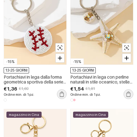
-15%
-15%
13-25 GIORNI
13-25 GIORNI
Portachiavi in lega dalla forma
Portachiavi in lega con perline
geometrica sportiva della serie
naturali in stile oceanico, stelle
Simple
marine intrecciate, serie Simple.
€1,36
€1,54
€1,60
€1,81
Ordine min. di 1 pz.
Ordine min. di 1 pz.
magazzino in Cina
magazzino in Cina