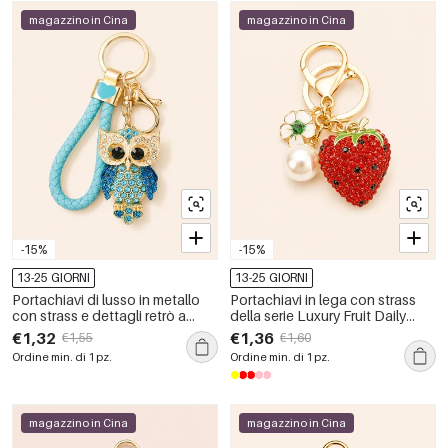
magazzino in Cina
magazzino in Cina
-15%
-15%
13-25 GIORNI
13-25 GIORNI
Portachiavi di lusso in metallo
Portachiavi in lega con strass
con strass e dettagli retrò a
della serie Luxury Fruit Daily
tema animale, colori misti.
Strawberry
€1,32
€1,36
€1,55
€1,60
Ordine min. di 1 pz.
Ordine min. di 1 pz.
magazzino in Cina
magazzino in Cina