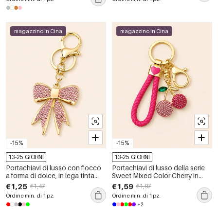
magazzino in Cina
magazzino in Cina
-15%
-15%
13-25 GIORNI
13-25 GIORNI
Portachiavi di lusso con fiocco
Portachiavi di lusso della serie
a forma di dolce, in lega tinta
Sweet Mixed Color Cherry in
unita e strass.
lega con strass
€1,25
€1,59
€1,47
€1,87
Ordine min. di 1 pz.
Ordine min. di 1 pz.
+2