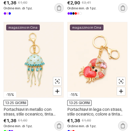
lussuoso, con sfumatura di
naturale tinta unita, con
€1,36
€2,90
€1,60
€3,41
colore a forma di pesce.
sfumatura a conchiglia. Serie di
Ordine min. di 1 pz.
Ordine min. di 1 pz.
lusso
magazzino in Cina
magazzino in Cina
-15%
-15%
13-25 GIORNI
13-25 GIORNI
Portachiavi in metallo con
Portachiavi in lega con strass,
strass, stile oceanico, tinta
stile oceanico, colore a tinta
unita, serie semplice, animale
unita, serie di lusso, cuore
€1,36
€1,36
€1,60
€1,60
naturale, colore sfumato
naturale, animale
Ordine min. di 1 pz.
Ordine min. di 1 pz.