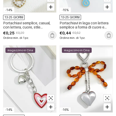
-14%
-15%
13-25 GIORNI
13-25 GIORNI
Portachiavi semplice, casual,
Portachiavi in lega con lettera
con lettera, cuore, stile
semplice a forma di cuore e
oceanico, conchiglia, stella
sfumatura di colore, serie
€0,25
€0,44
€0,29
€0,52
marina, metallo e perla artificiale.
romantica
Ordine min. di 1 pz.
Ordine min. di 1 pz.
magazzino in Cina
magazzino in Cina
-14%
-16%