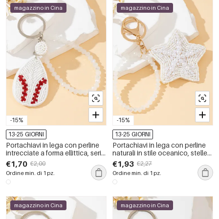
magazzino in Cina
magazzino in Cina
-15%
-15%
13-25 GIORNI
13-25 GIORNI
Portachiavi in lega con perline
Portachiavi in lega con perline
intrecciate a forma ellittica, serie
naturali in stile oceanico, stelle
Simple, casual
marine intrecciate, serie Simple.
€1,70
€1,93
€2,00
€2,27
Ordine min. di 1 pz.
Ordine min. di 1 pz.
magazzino in Cina
magazzino in Cina