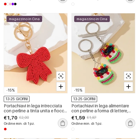
magazzino in Cina
magazzino in Cina
-15%
-15%
13-25 GIORNI
13-25 GIORNI
Portachiavi in lega intrecciata
Portachiavi in lega alimentare
con perline a tinta unita e fiocco
con perline a forma di lettere,
dolce della serie Romantic
colori misti, serie etnica.
€1,70
€1,59
€2,00
€1,87
Series.
Ordine min. di 1 pz.
Ordine min. di 1 pz.