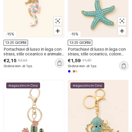
-15%
-15%
13-25 GIORNI
13-25 GIORNI
Portachiavi di lusso in lega con
Portachiavi di lusso in lega con
strass, stile oceanico e animale
strass, stile oceanico, colore
naturale, colori misti.
naturale tinta unita, a forma di
€2,15
€1,59
€2,53
€1,87
stella marina.
Ordine min. di 1 pz.
Ordine min. di 1 pz.
magazzino in Cina
magazzino in Cina