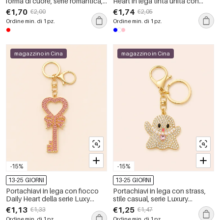
forma di cuore, serie romantica,
Heart in lega tinta unita con
casual.
strass
€1,70
€1,74
€2,00
€2,05
Ordine min. di 1 pz.
Ordine min. di 1 pz.
magazzino in Cina
magazzino in Cina
-15%
-15%
13-25 GIORNI
13-25 GIORNI
Portachiavi in lega con fiocco
Portachiavi in lega con strass,
Daily Heart della serie Luxy
stile casual, serie Luxury
Series e strass
Cartoon.
€1,13
€1,25
€1,33
€1,47
Ordine min. di 1 pz.
Ordine min. di 1 pz.