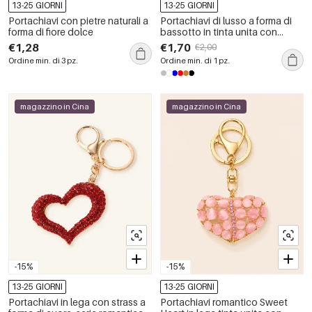
13-25 GIORNI
13-25 GIORNI
Portachiavi con pietre naturali a
Portachiavi di lusso a forma di
forma di fiore dolce
bassotto in tinta unita con
strass, in lega.
€1,28
€1,70
€2,00
Ordine min. di 3 pz.
Ordine min. di 1 pz.
magazzino in Cina
magazzino in Cina
-15%
-15%
13-25 GIORNI
13-25 GIORNI
Portachiavi in lega con strass a
Portachiavi romantico Sweet