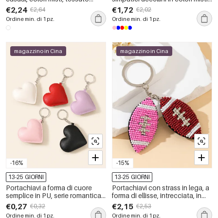
alimentare
della serie Simple
€2,24
€1,72
€2,64
€2,02
Ordine min. di 1 pz.
Ordine min. di 1 pz.
magazzino in Cina
magazzino in Cina
-16%
-15%
13-25 GIORNI
13-25 GIORNI
Portachiavi a forma di cuore
Portachiavi con strass in lega, a
semplice in PU, serie romantica,
forma di ellisse, intrecciata, in
colore tinta unita.
colori misti e serie Simple Sports.
€0,27
€2,15
€0,32
€2,53
Ordine min. di 1 pz.
Ordine min. di 1 pz.