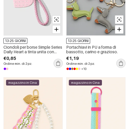
13-25 GIORNI
13-25 GIORNI
Ciondoli per borse Simple Series
Portachiavi in PU a forma di
Daily Heart a tinta unita con
bassotto, carino e grazioso.
stella in lega
€0,85
€1,19
Ordine min. di 2 pz.
Ordine min. di 2 pz.
+10
magazzino in Cina
magazzino in Cina