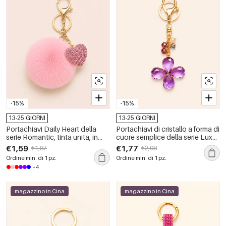
-15%
-15%
13-25 GIORNI
13-25 GIORNI
Portachiavi Daily Heart della
Portachiavi di cristallo a forma di
serie Romantic, tinta unita, in
cuore semplice della serie Luxy
pelliccia sintetica con strass
Heart Clover.
€1,59
€1,77
€1,87
€2,08
Ordine min. di 1 pz.
Ordine min. di 1 pz.
+4
magazzino in Cina
magazzino in Cina