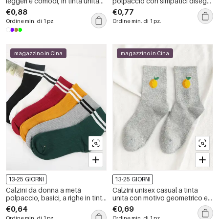
leggeri e comodi, in tinta unita
polpaccio con simpatici disegni
con lettere e contrasto di colori.
di animali, leggermente
€0,88
€0,77
elasticizzati.
Ordine min. di 1 pz.
Ordine min. di 1 pz.
magazzino in Cina
magazzino in Cina
13-25 GIORNI
13-25 GIORNI
Calzini da donna a metà
Calzini unisex casual a tinta
polpaccio, basici, a righe in tinta
unita con motivo geometrico e
unita, leggermente elasticizzati.
fantasia di frutta e verdura,
€0,64
€0,69
lunghezza a metà polpaccio.
Ordine min. di 1 pz.
Ordine min. di 1 pz.