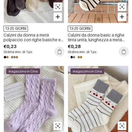
13-25 GIORNI
13-25 GIORNI
Calzini da donna a metà
Calzini da donna basic a righe
polpaccio con righe basiche e
tinta unita, lunghezza a metà
contrasto di colori, leggermente
polpaccio
€0,23
€0,28
elasticizzati.
Ordine min. di 1 pz.
Ordine min. di 1 pz.
magazzino in Cina
magazzino in Cina