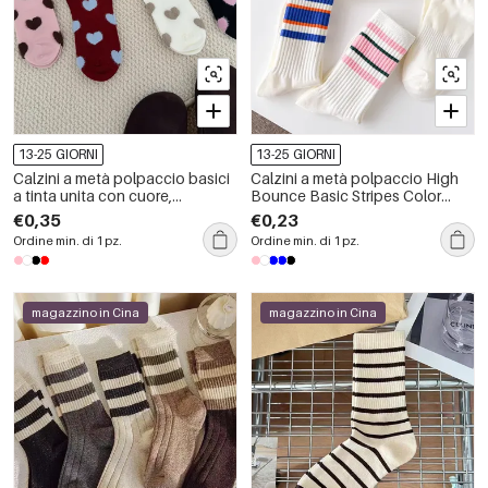
13-25 GIORNI
13-25 GIORNI
Calzini a metà polpaccio basici
Calzini a metà polpaccio High
a tinta unita con cuore,
Bounce Basic Stripes Color
leggermente elasticizzati
Clash
€0,35
€0,23
Ordine min. di 1 pz.
Ordine min. di 1 pz.
magazzino in Cina
magazzino in Cina