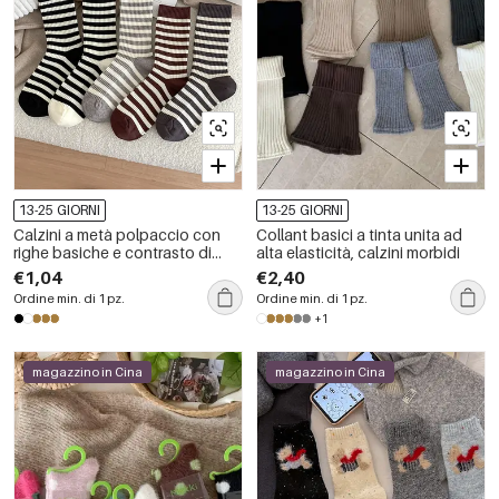
13-25 GIORNI
13-25 GIORNI
Calzini a metà polpaccio con
Collant basici a tinta unita ad
righe basiche e contrasto di
alta elasticità, calzini morbidi
colori, leggermente elasticizzati.
€1,04
€2,40
Ordine min. di 1 pz.
Ordine min. di 1 pz.
+1
magazzino in Cina
magazzino in Cina