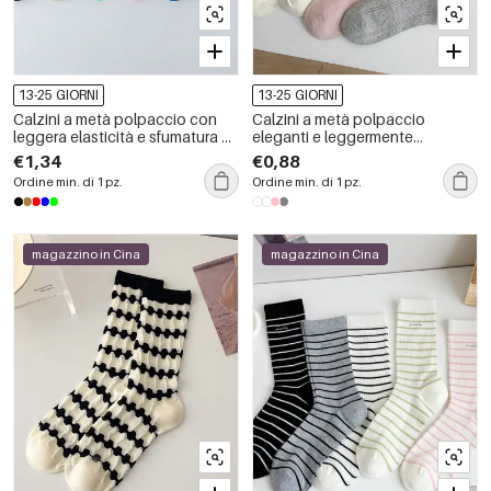
13-25 GIORNI
13-25 GIORNI
Calzini a metà polpaccio con
Calzini a metà polpaccio
leggera elasticità e sfumatura di
eleganti e leggermente
base.
elasticizzati con piccola
€1,34
€0,88
fantasia floreale.
Ordine min. di 1 pz.
Ordine min. di 1 pz.
magazzino in Cina
magazzino in Cina