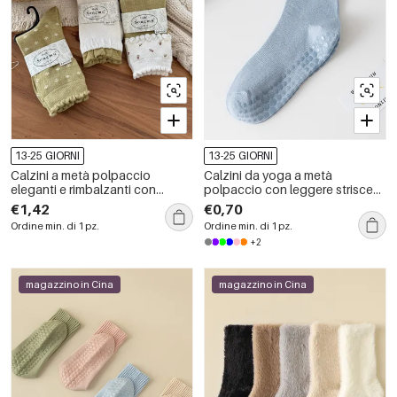
13-25 GIORNI
13-25 GIORNI
Calzini a metà polpaccio
Calzini da yoga a metà
eleganti e rimbalzanti con
polpaccio con leggere strisce
piccoli motivi floreali e contrasto
sportive elasticizzate
€1,42
€0,70
di colori a contrasto.
Ordine min. di 1 pz.
Ordine min. di 1 pz.
+2
magazzino in Cina
magazzino in Cina