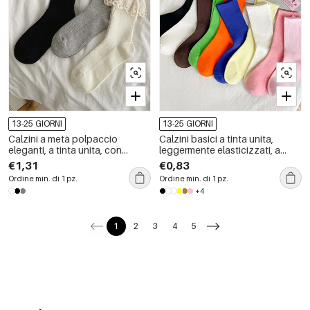
13-25 GIORNI
13-25 GIORNI
Calzini a metà polpaccio
Calzini basici a tinta unita,
eleganti, a tinta unita, con
leggermente elasticizzati, a
leggera elasticità.
metà polpaccio.
€1,31
€0,83
Ordine min. di 1 pz.
Ordine min. di 1 pz.
+4
1
2
3
4
5