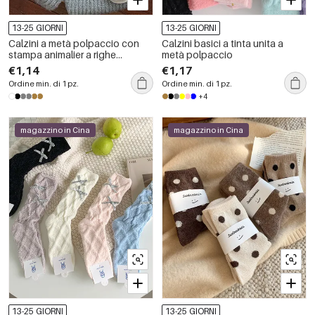
13-25 GIORNI
13-25 GIORNI
Calzini a metà polpaccio con
Calzini basici a tinta unita a
stampa animalier a righe
metà polpaccio
basiche
€1,14
€1,17
Ordine min. di 1 pz.
Ordine min. di 1 pz.
+4
magazzino in Cina
magazzino in Cina
13-25 GIORNI
13-25 GIORNI