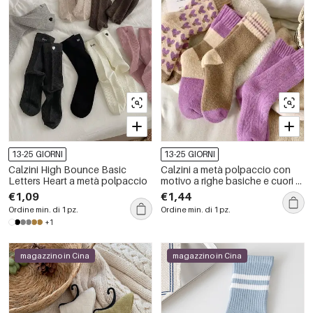
13-25 GIORNI
13-25 GIORNI
Calzini High Bounce Basic
Calzini a metà polpaccio con
Letters Heart a metà polpaccio
motivo a righe basiche e cuori a
contrasto di colore,
€1,09
€1,44
leggermente elasticizzati.
Ordine min. di 1 pz.
Ordine min. di 1 pz.
+1
magazzino in Cina
magazzino in Cina