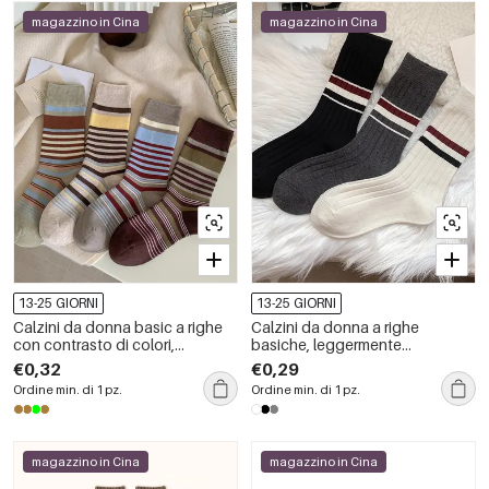
magazzino in Cina
magazzino in Cina
13-25 GIORNI
13-25 GIORNI
Calzini da donna basic a righe
Calzini da donna a righe
con contrasto di colori,
basiche, leggermente
lunghezza a metà polpaccio
elasticizzati, a metà polpaccio.
€0,32
€0,29
Ordine min. di 1 pz.
Ordine min. di 1 pz.
magazzino in Cina
magazzino in Cina