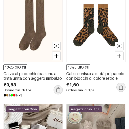
13-25 GIORNI
13-25 GIORNI
Calze al ginocchio basiche a
Calzini unisex a metà polpaccio
tinta unita con leggero rimbalzo
con blocchi di colore retrò e
stampa leopardata a contrasto.
€0,63
€1,60
Ordine min. di 1 pz.
Ordine min. di 1 pz.
+3
magazzino in Cina
magazzino in Cina