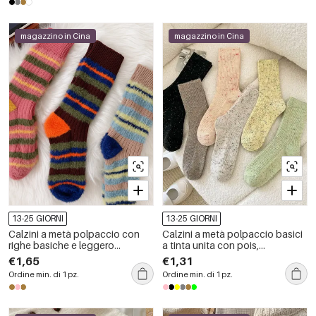
magazzino in Cina
magazzino in Cina
13-25 GIORNI
13-25 GIORNI
Calzini a metà polpaccio con
Calzini a metà polpaccio basici
righe basiche e leggero
a tinta unita con pois,
rimbalzo
leggermente elasticizzati.
€1,65
€1,31
Ordine min. di 1 pz.
Ordine min. di 1 pz.