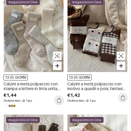
magazzino in Cina
magazzino in Cina
13-25 GIORNI
13-25 GIORNI
Calzini a metà polpaccio con
Calzini a metà polpaccio con
stampa a lettere in tinta unita,
motivo a quadri e pois, fantasia
leggermente elasticizzati.
floreale e pois, elasticizzati e di
€1,44
€1,42
base.
Ordine min. di 1 pz.
Ordine min. di 1 pz.
magazzino in Cina
magazzino in Cina