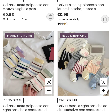
Calzini a metà polpaccio con
Calzini a metà polpaccio con
motivo a righe e pois,
lettere basiche, strisce e
elasticizzati e con illustrazioni a
contrasto di colori animalier.
€0,88
€0,99
cartoni animati.
Ordine min. di 1 pz.
Ordine min. di 1 pz.
magazzino in Cina
magazzino in Cina
13-25 GIORNI
13-25 GIORNI
Calzini a metà polpaccio con
Calzini bassi a righe basiche ad
righe basiche e contrasto di
alto rimbalzo con contrasto di