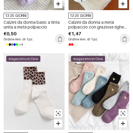
13-25 GIORNI
13-25 GIORNI
Calzini da donna basic a tinta
Calzini da donna a metà
unita a metà polpaccio
polpaccio con graziose righe
geometriche e illustrazioni
€0,50
€1,47
natalizie.
Ordine min. di 1 pz.
Ordine min. di 1 pz.
+4
magazzino in Cina
magazzino in Cina