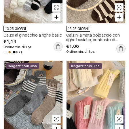
13-25 GIORNI
13-25 GIORNI
Calze al ginocchio a righe basic
Calzini a metà polpaccio con
righe basiche, contrasto di
€1,14
colori e pois, leggermente
€1,06
Ordine min. di 1 pz.
elasticizzati.
Ordine min. di 1 pz.
+1
magazzino in Cina
magazzino in Cina