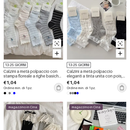
13-25 GIORNI
13-25 GIORNI
Calzini a metà polpaccio con
Calzini a metà polpaccio
stampa floreale a righe basiche
eleganti a tinta unita con pois,
e leggero rimbalzo
leggermente elasticizzati.
€1,04
€1,04
Ordine min. di 1 pz.
Ordine min. di 1 pz.
magazzino in Cina
magazzino in Cina