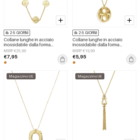
2-5 GIORNI
2-5 GIORNI
Collane lunghe in acciaio
Collane lunghe in acciaio
inossidabile dalla forma
inossidabile dalla forma
geometrica, semplici, della serie
geometrica, semplici, della serie
MSRP €25,99
MSRP €19,99
Simple, perfette per tutti i giorni.
Simple, perfette per tutti i giorni.
€7,95
€5,95
Gioielli da donna.
Gioielli da donna.
Magazzino UE
Magazzino UE