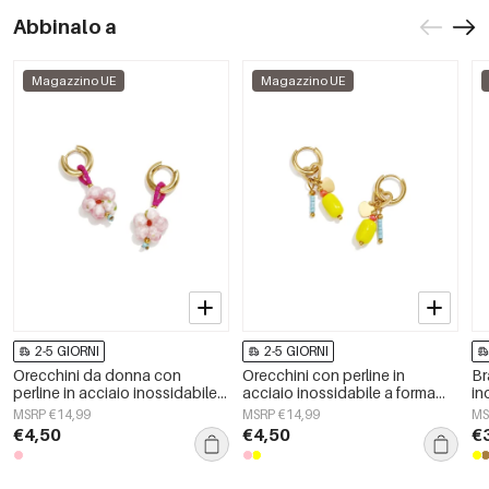
Abbinalo a
Magazzino UE
Magazzino UE
2-5 GIORNI
2-5 GIORNI
Orecchini da donna con
Orecchini con perline in
Br
perline in acciaio inossidabile,
acciaio inossidabile a forma
in
a forma di fiore, semplici e
ellittica, graziosi e semplici,
ir
MSRP €14,99
MSRP €14,99
MS
graziosi, della serie Cute.
della serie Daily Simple, gioielli
tut
€4,50
€4,50
€
da donna.