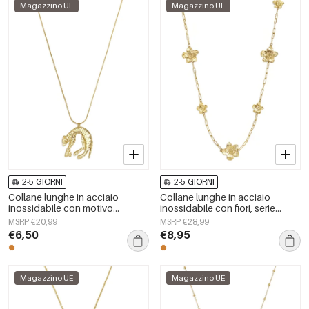
Magazzino UE
Magazzino UE
2-5 GIORNI
2-5 GIORNI
Collane lunghe in acciaio
Collane lunghe in acciaio
inossidabile con motivo
inossidabile con fiori, serie
animale, gioielli casual da
casual e semplice per tutti i
MSRP €20,99
MSRP €28,99
donna per tutti i giorni.
giorni, gioielli da donna
€6,50
€8,95
Magazzino UE
Magazzino UE