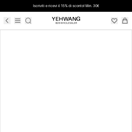
Iscriviti e ricevi il 15% di sconto! Min. 30€
B2B WHOLESALER