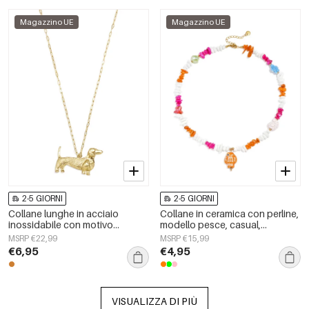
Magazzino UE
Magazzino UE
2-5 GIORNI
2-5 GIORNI
Collane lunghe in acciaio
Collane in ceramica con perline,
inossidabile con motivo
modello pesce, casual,
animale, serie semplice per tutti i
quotidiane, romantiche, gioielli
MSRP €22,99
MSRP €15,99
giorni, gioielli da donna
da donna
€6,95
€4,95
VISUALIZZA DI PIÙ