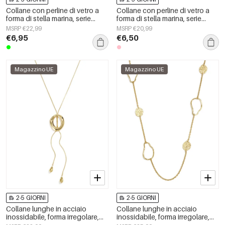
Collane con perline di vetro a
Collane con perline di vetro a
forma di stella marina, serie
forma di stella marina, serie
&quot;Vacanze/Spiaggia
&quot;Vacanze/Spiaggia
MSRP €22,99
MSRP €20,99
Romantica&quot;, gioielli da
Romantica&quot;, gioielli da
€6,95
€6,50
donna.
donna.
Magazzino UE
Magazzino UE
2-5 GIORNI
2-5 GIORNI
Collane lunghe in acciaio
Collane lunghe in acciaio
inossidabile, forma irregolare,
inossidabile, forma irregolare,
semplici, serie Simple Daily,
semplici, serie Simple Daily,