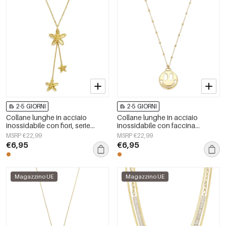
2-5 GIORNI
2-5 GIORNI
Collane lunghe in acciaio
Collane lunghe in acciaio
inossidabile con fiori, serie
inossidabile con faccina
casual e semplice per tutti i
sorridente, serie casual e
MSRP €22,99
MSRP €22,99
giorni, gioielli da donna
semplice, gioielli da donna.
€6,95
€6,95
Magazzino UE
Magazzino UE