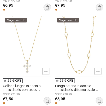
MSRP €22,99
MSRP €25,99
gioielli da donna
gioielli da donna
€6,95
€7,95
Magazzino UE
Magazzino UE
2-5 GIORNI
2-5 GIORNI
Collane lunghe in acciaio
Lunga catena in acciaio
inossidabile con croce,
inossidabile di forma ovale,
semplici, della serie Daily
semplice, serie per tutti i giorni,
MSRP €23,99
MSRP €28,99
Simple, gioielli da donna
gioielli da donna
€7,50
€8,95