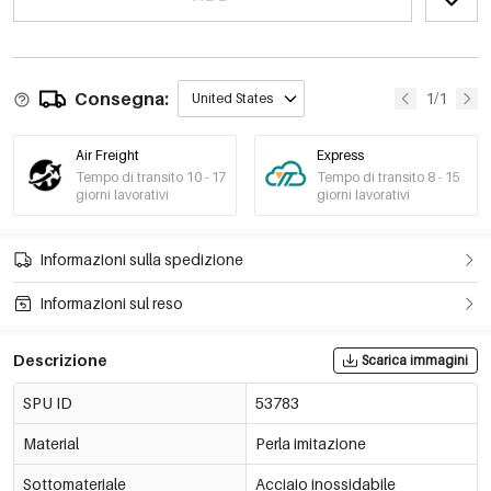
Consegna:
1/1
United States
Air Freight
Express
Tempo di transito 10 - 17
Tempo di transito 8 - 15
giorni lavorativi
giorni lavorativi
Informazioni sulla spedizione
Informazioni sul reso
Descrizione
Scarica immagini
SPU ID
53783
Material
Perla imitazione
Sottomateriale
Acciaio inossidabile