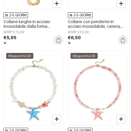
2-5 GIORNI
2-5 GIORNI
Collane lunghe in acciaio
Collane con pendente in
inossidabile dalla forma
acciaio inossidabile, catena,
geometrica, semplici, della serie
stile casual, quotidiano,
MSRP €19,99
MSRP €20,99
Simple, perfette per tutti i giorni.
semplice, gioielli da donna
€5,95
€6,50
Gioielli da donna.
Magazzino UE
Magazzino UE
2-5 GIORNI
2-5 GIORNI