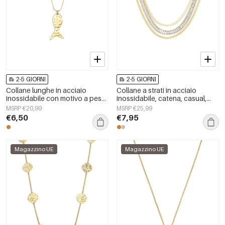
2-5 GIORNI
2-5 GIORNI
Collane lunghe in acciaio
Collane a strati in acciaio
inossidabile con motivo a pesci,
inossidabile, catena, casual,
serie casual e semplice per tutti
quotidiane, semplici, serie da
MSRP €20,99
MSRP €25,99
i giorni, gioielli da donna
donna, gioielli
€6,50
€7,95
Magazzino UE
Magazzino UE