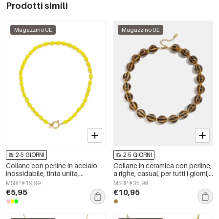
Prodotti simili
Magazzino UE
Magazzino UE
2-5 GIORNI
2-5 GIORNI
Collane con perline in acciaio
Collane in ceramica con perline,
inossidabile, tinta unita,
a righe, casual, per tutti i giorni,
semplici, serie Simple, gioielli da
semplici, gioielli da donna
MSRP €19,99
MSRP €35,99
donna
€5,95
€10,95