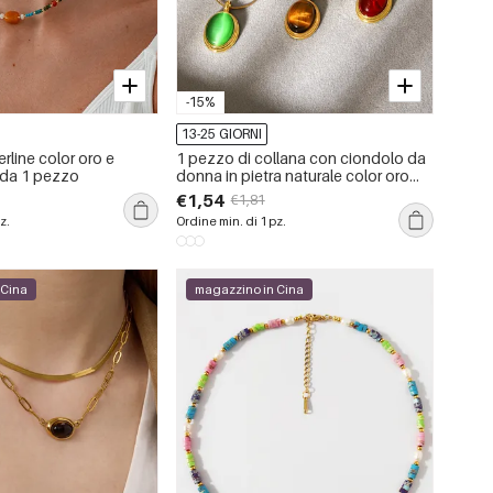
-15%
13-25 GIORNI
rline color oro e
1 pezzo di collana con ciondolo da
i da 1 pezzo
donna in pietra naturale color oro
impermeabile in acciaio inossidabile
€1,54
€1,81
con cerchio di lusso
z.
Ordine min. di 1 pz.
 Cina
magazzino in Cina