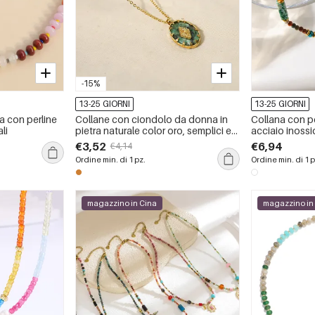
-15%
13-25 GIORNI
13-25 GIORNI
a con perline
Collane con ciondolo da donna in
Collana con p
li
pietra naturale color oro, semplici e
acciaio inossi
impermeabili, in acciaio inossidabile
impermeabile 
€3,52
€6,94
€4,14
Occhio del Di
Ordine min. di 1 pz.
Ordine min. di 1 p
magazzino in Cina
magazzino in