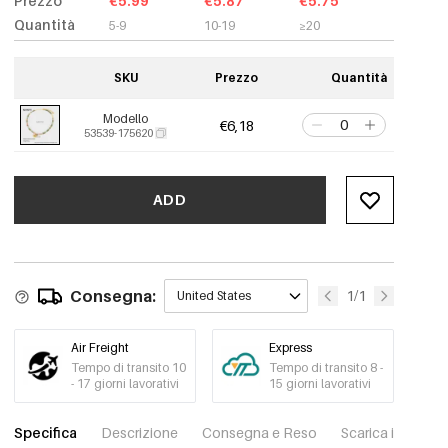
Prezzo
€5.99
€5.87
€5.75
Quantità
5-9
10-19
≥20
SKU
Prezzo
Quantità
Modello
€6,18
53539-175620
ADD
Consegna:
1/1
United States
Air Freight
Express
Tempo di transito 10
Tempo di transito 8 -
- 17 giorni lavorativi
15 giorni lavorativi
Specifica
Descrizione
Consegna e Reso
Scarica immagini