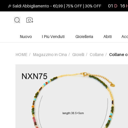
01
D
16
🎉 Saldi Abbigliamento – €0,99 | 75% OFF | 30% OFF
Nuovo
I Più Venduti
Gioielleria
Abiti
Acc
HOME
/
Magazzino in Cina
/
Gioielli
/
Collane
/
Collane c