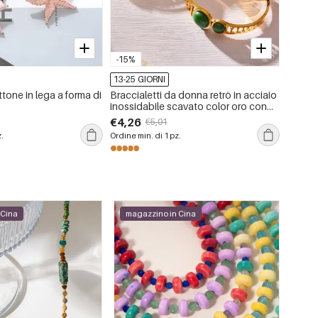
-15%
-15%
13-25 GIORNI
13-25 
tone in lega a forma di
Braccialetti da donna retrò in acciaio
Ciondo
inossidabile scavato color oro con
intrecc
pietra naturale, impermeabili e anti-
cuore i
€4,26
€3,22
€5,01
ossidazione
z.
Ordine min. di 1 pz.
Ordine m
 Cina
magazzino in Cina