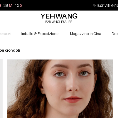
H
39
M
11
S
✨
Iscriviti e 
B2B WHOLESALER
essori
Imballo & Esposizione
Magazzino in Cina
Dro
on ciondoli