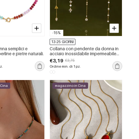
-15%
13-25 GIORNI
nna semplici e
Collana con pendente da donna in
rline e pietre naturali.
acciaio inossidabile impermeabile
color oro con zirconi
€3,19
€3,75
z.
Ordine min. di 1 pz.
 Cina
magazzino in Cina