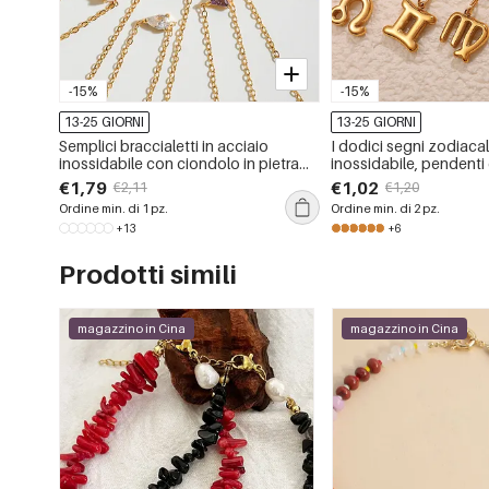
-15%
-15%
13-25 GIORNI
13-25 GIORNI
Semplici braccialetti in acciaio
I dodici segni zodiacal
inossidabile con ciondolo in pietra
inossidabile, pendenti
portafortuna color oro, impermeabili
impermeabili
€1,79
€1,02
€2,11
€1,20
Ordine min. di 1 pz.
Ordine min. di 2 pz.
+13
+6
Prodotti simili
magazzino in Cina
magazzino in Cina