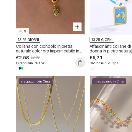
-15%
13-25 GIORNI
13-25 GIORNI
Collana con ciondolo in pietra
Affascinanti collane di
naturale color oro impermeabile in
donna in pietre natural
acciaio inossidabile da 1 pezzo
color oro
€2,58
€5,71
€3,03
Ordine min. di 1 pz.
Ordine min. di 1 pz.
magazzino in Cina
magazzino in Cina