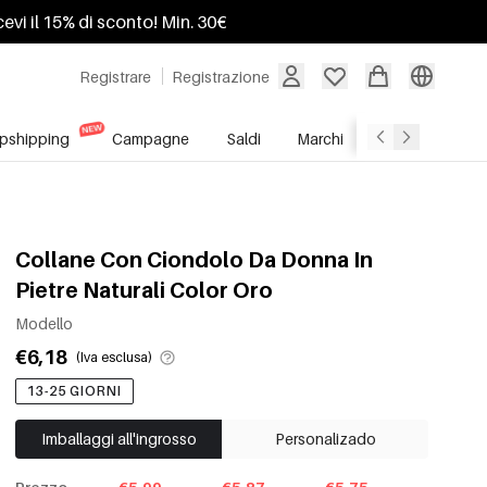
ricevi il 15% di sconto! Min. 30€
Registrare
Registrazione
pshipping
Campagne
Saldi
Marchi
Servizio All'In
Collane Con Ciondolo Da Donna In
Pietre Naturali Color Oro
Modello
€6,18
(Iva esclusa)
13-25 GIORNI
Imballaggi all'ingrosso
Personalizado