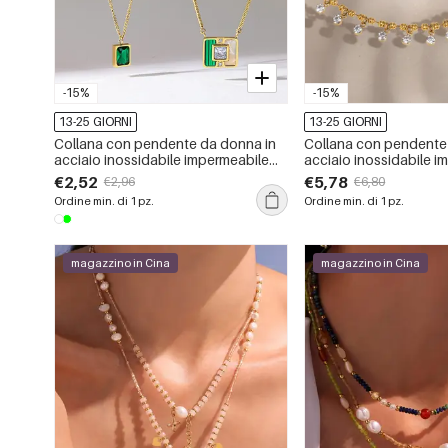
-15%
-15%
13-25 GIORNI
13-25 GIORNI
Collana con pendente da donna in
Collana con pendente
acciaio inossidabile impermeabile
acciaio inossidabile i
color oro con zirconi
color oro con zirconi
€2,52
€5,78
€2,96
€6,80
Ordine min. di 1 pz.
Ordine min. di 1 pz.
magazzino in Cina
magazzino in Cina