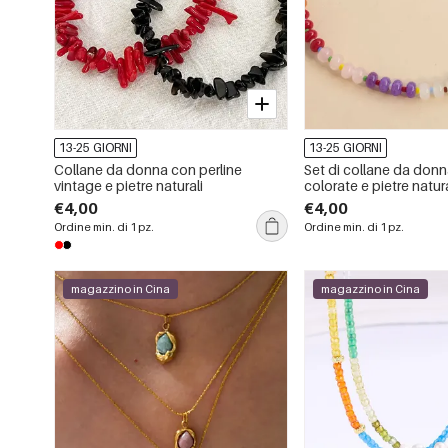
13-25 GIORNI
13-25 GIORNI
Collane da donna con perline
Set di collane da donn
vintage e pietre naturali
colorate e pietre natura
€4,00
€4,00
Ordine min. di 1 pz.
Ordine min. di 1 pz.
magazzino in Cina
magazzino in Cina