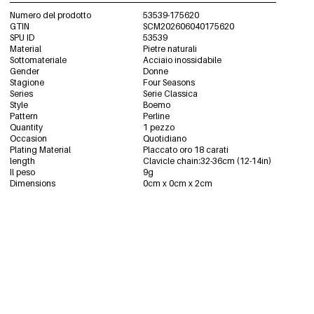
Numero del prodotto
53539-175620
GTIN
SCM202606040175620
SPU ID
53539
Material
Pietre naturali
Sottomateriale
Acciaio inossidabile
Gender
Donne
Stagione
Four Seasons
Series
Serie Classica
Style
Boemo
Pattern
Perline
Quantity
1 pezzo
Occasion
Quotidiano
Plating Material
Placcato oro 18 carati
length
Clavicle chain:32-36cm (12-14in)
Il peso
9g
Dimensions
0cm x 0cm x 2cm