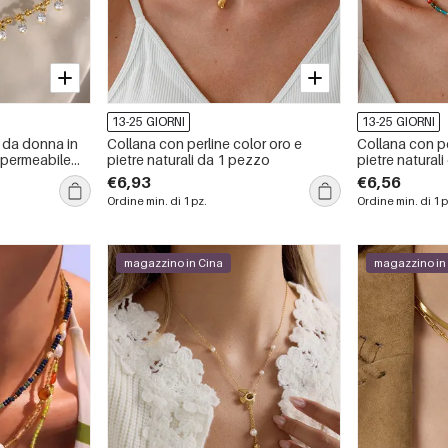
13-25 GIORNI
13-25 GIORNI
 da donna in
Collana con perline color oro e
Collana con pe
mpermeabile
pietre naturali da 1 pezzo
pietre natural
€6,93
€6,56
Ordine min. di 1 pz.
Ordine min. di 1 p
magazzino in Cina
magazzino in