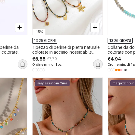
-15%
13-25 GIORNI
13-25 GIORNI
 perline da
1 pezzo di perline di pietra naturale
Collane da do
i colorate
colorate in acciaio inossidabile
colorate con pe
impermeabile color oro collane di
€6,55
€4,94
€7,70
perline da donna
Ordine min. di 1 pz.
Ordine min. di 1 p
+8
magazzino in Cina
magazzino in