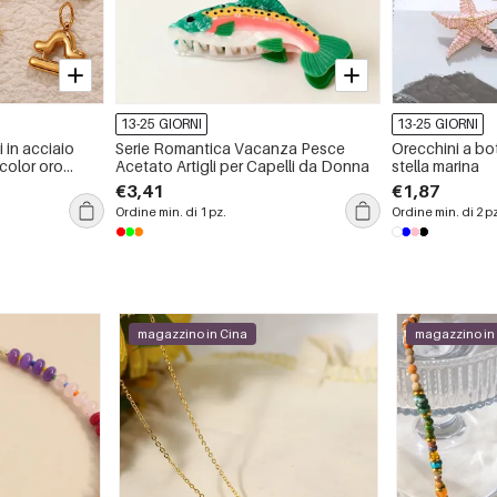
13-25 GIORNI
13-25 GIORNI
i in acciaio
Serie Romantica Vacanza Pesce
Orecchini a bot
 color oro
Acetato Artigli per Capelli da Donna
stella marina
€3,41
€1,87
Ordine min. di 1 pz.
Ordine min. di 2 p
magazzino in Cina
magazzino in