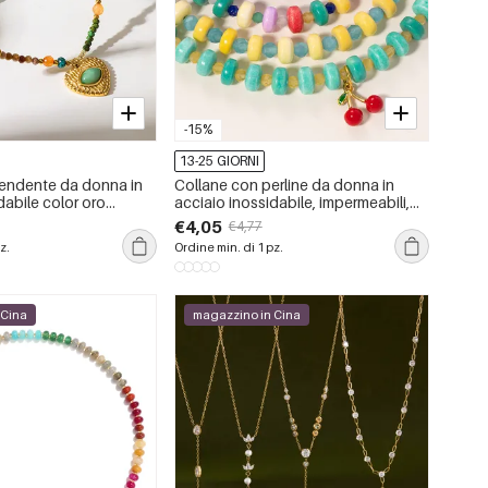
-15%
13-25 GIORNI
endente da donna in
Collane con perline da donna in
dabile color oro
acciaio inossidabile, impermeabili,
con pietra naturale
color oro, con perline di pietra
€4,05
€4,77
avolo
naturale vivida
z.
Ordine min. di 1 pz.
 Cina
magazzino in Cina