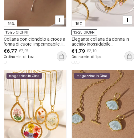
-15%
-15%
13-25 GIORNI
13-25 GIORNI
Collana con ciondolo a croce a
Elegante collana da donna in
forma di cuore, impermeabile, in
acciaio inossidabile
acciaio inossidabile color oro
impermeabile color oro con
€6,77
€1,79
€7,97
€2,10
con zirconi, serie Romantic
zirconi.
Ordine min. di 1 pz.
Ordine min. di 1 pz.
Series.
magazzino in Cina
magazzino in Cina