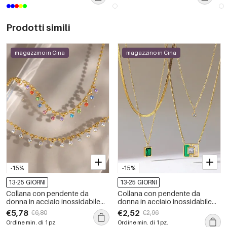
giornaliera
Prodotti simili
magazzino in Cina
magazzino in Cina
-15%
-15%
13-25 GIORNI
13-25 GIORNI
Collana con pendente da
Collana con pendente da
donna in acciaio inossidabile
donna in acciaio inossidabile
impermeabile color oro con
impermeabile color oro con
€5,78
€2,52
€6,80
€2,96
zirconi
zirconi
Ordine min. di 1 pz.
Ordine min. di 1 pz.