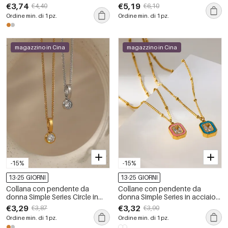
acciaio inossidabile,
acciaio inossidabile
€3,74
€5,19
€4,40
€6,10
impermeabile, color oro, con
impermeabile color oro con
Ordine min. di 1 pz.
Ordine min. di 1 pz.
zirconi.
zirconi
magazzino in Cina
magazzino in Cina
-15%
-15%
13-25 GIORNI
13-25 GIORNI
Collana con pendente da
Collane con pendente da
donna Simple Series Circle in
donna Simple Series in acciaio
acciaio inossidabile
inossidabile smaltato e zirconi,
€3,29
€3,32
€3,87
€3,90
impermeabile con zirconi
impermeabili.
Ordine min. di 1 pz.
Ordine min. di 1 pz.