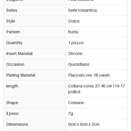
Series
Serie romantica
Style
Dolce
Pattern
frutta
Quantity
1 pezzo
Insert Material
Zircone
Occasion
Quotidiano
Plating Material
Placcato oro 18 carati
length
Collana corta: 37-45 cm (14-17
pollici)
Shape
Comune
Il peso
7g
Dimensions
0cm x 0cm x 2cm