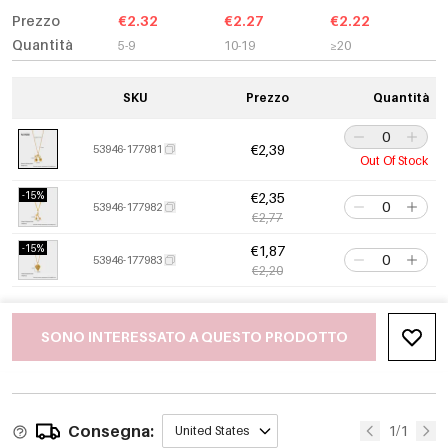
Prezzo
€2.32
€2.27
€2.22
Quantità
5-9
10-19
≥20
SKU
Prezzo
Quantità
€2,39
53946-177981
Out Of Stock
-15%
€2,35
53946-177982
€2,77
-15%
€1,87
53946-177983
€2,20
SONO INTERESSATO A QUESTO PRODOTTO
Consegna:
1/1
United States