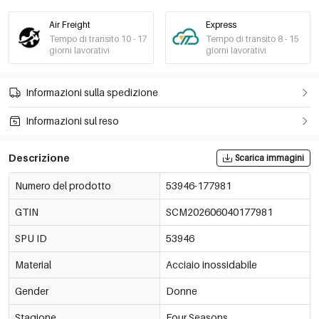
Air Freight
Express
Tempo di transito 10 - 17
Tempo di transito 8 - 15
giorni lavorativi
giorni lavorativi
Informazioni sulla spedizione
Informazioni sul reso
Descrizione
Scarica immagini
Numero del prodotto
53946-177981
GTIN
SCM202606040177981
SPU ID
53946
Material
Acciaio inossidabile
Gender
Donne
Stagione
Four Seasons