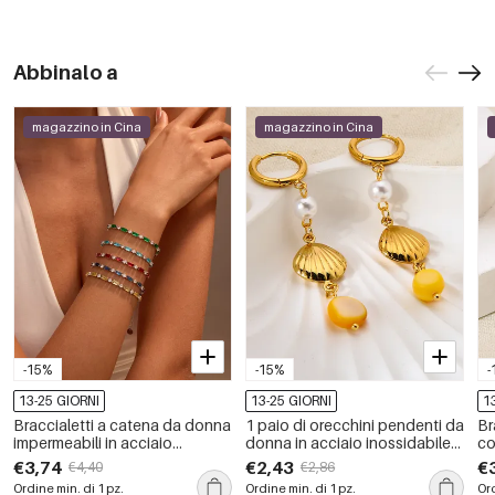
Abbinalo a
magazzino in Cina
magazzino in Cina
-15%
-15%
-
13-25 GIORNI
13-25 GIORNI
1
Braccialetti a catena da donna
1 paio di orecchini pendenti da
Br
impermeabili in acciaio
donna in acciaio inossidabile
co
inossidabile con motivo
con conchiglia bohémien,
ac
€3,74
€2,43
€
€4,40
€2,86
geometrico semplice, serie
impermeabili, color oro
lu
Ordine min. di 1 pz.
Ordine min. di 1 pz.
Ord