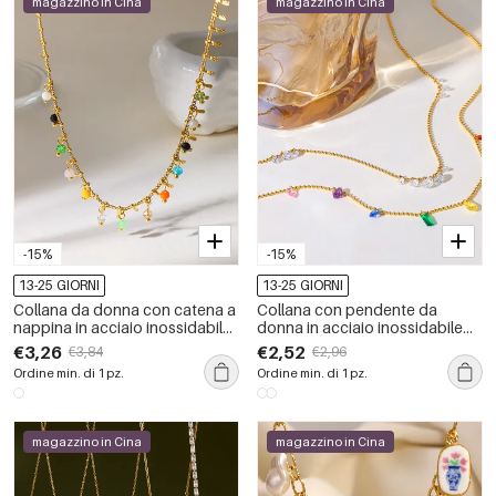
magazzino in Cina
magazzino in Cina
-15%
-15%
13-25 GIORNI
13-25 GIORNI
Collana da donna con catena a
Collana con pendente da
nappina in acciaio inossidabile,
donna in acciaio inossidabile
impermeabile, color oro e
impermeabile color oro con
€3,26
€2,52
€3,84
€2,96
zirconi.
zirconi
Ordine min. di 1 pz.
Ordine min. di 1 pz.
magazzino in Cina
magazzino in Cina