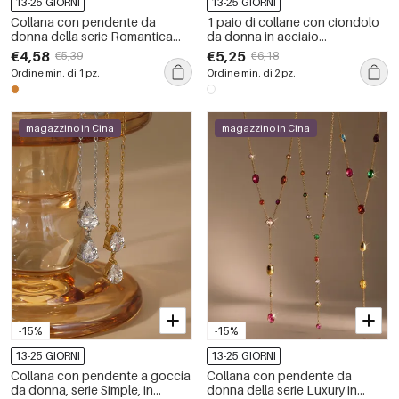
13-25 GIORNI
13-25 GIORNI
Collana con pendente da
1 paio di collane con ciondolo
donna della serie Romantica
da donna in acciaio
Sweet Flower in acciaio
inossidabile con fiore dolce,
€4,58
€5,25
€5,39
€6,18
inossidabile color oro
impermeabili, color oro e zirconi
Ordine min. di 1 pz.
Ordine min. di 2 pz.
impermeabile con zirconi
magazzino in Cina
magazzino in Cina
-15%
-15%
13-25 GIORNI
13-25 GIORNI
Collana con pendente a goccia
Collana con pendente da
da donna, serie Simple, in
donna della serie Luxury in