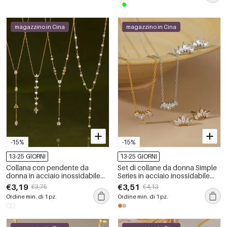
magazzino in Cina
magazzino in Cina
-15%
-15%
13-25 GIORNI
13-25 GIORNI
Collana con pendente da
Set di collane da donna Simple
donna in acciaio inossidabile
Series in acciaio inossidabile
impermeabile color oro con
impermeabile color oro con
€3,19
€3,51
€3,75
€4,13
zirconi
zirconi
Ordine min. di 1 pz.
Ordine min. di 1 pz.