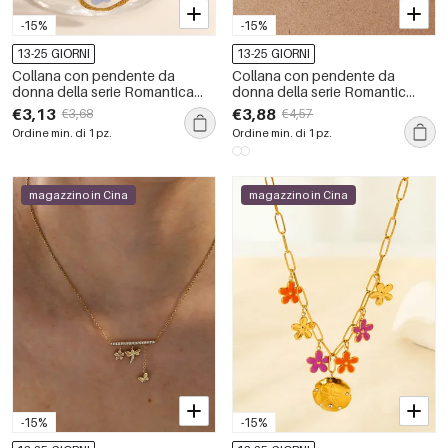
-15%
-15%
13-25 GIORNI
13-25 GIORNI
Collana con pendente da
Collana con pendente da
donna della serie Romantica
donna della serie Romantic
Sweet Flower dalla forma
Sweet Shell in acciaio
€3,13
€3,88
€3,68
€4,57
irregolare, in acciaio
inossidabile impermeabile color
Ordine min. di 1 pz.
Ordine min. di 1 pz.
inossidabile impermeabile color
oro
oro.
magazzino in Cina
magazzino in Cina
-15%
-15%