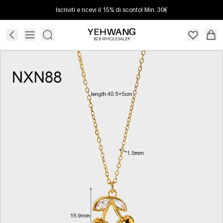
Iscriviti e ricevi il 15% di sconto! Min. 30€
B2B WHOLESALER