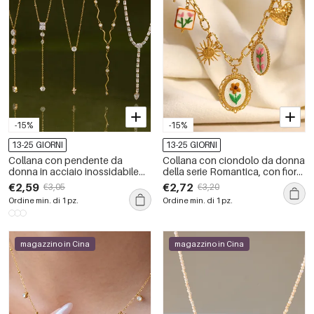
-15%
-15%
13-25 GIORNI
13-25 GIORNI
Collana con pendente da
Collana con ciondolo da donna
donna in acciaio inossidabile
della serie Romantica, con fiore
impermeabile color oro con
dolce, forma irregolare e cuore,
€2,59
€2,72
€3,05
€3,20
zirconi
in acciaio inossidabile,
Ordine min. di 1 pz.
Ordine min. di 1 pz.
impermeabile, colore oro.
magazzino in Cina
magazzino in Cina