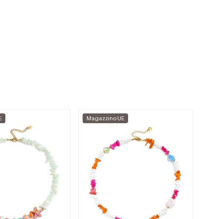
E
Magazzino UE