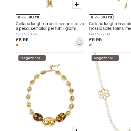
2-5 GIORNI
2-5 GIORNI
Collane lunghe in acrilico con motivo
Collane lunghe in acci
a pesci, semplici, per tutti i giorni,
inossidabile, forma irre
della serie Simple, gioielli da donna.
semplici, serie Simple Da
MSRP €28,99
MSRP €22,99
da donna
€8,95
€6,95
Magazzino UE
Magazzino UE