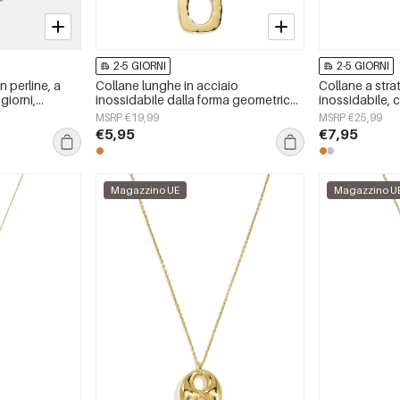
2-5 GIORNI
2-5 GIORNI
 perline, a
Collane lunghe in acciaio
Collane a strat
 giorni,
inossidabile dalla forma geometrica,
inossidabile, 
onna
semplici, della serie Simple, perfette
quotidiane, se
MSRP €19,99
MSRP €25,99
per tutti i giorni. Gioielli da donna.
gioielli
€5,95
€7,95
Magazzino UE
Magazzino U