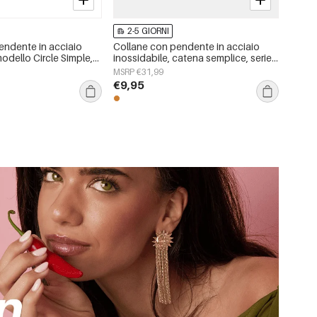
2-5 GIORNI
endente in acciaio
Collane con pendente in acciaio
modello Circle Simple,
inossidabile, catena semplice, serie
ple, gioielli da donna
Simple Daily, gioielli da donna
MSRP €31,99
€9,95