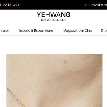
H
23
M
40
S
✨
Iscriviti e 
B2B WHOLESALER
essori
Imballo & Esposizione
Magazzino in Cina
Dro