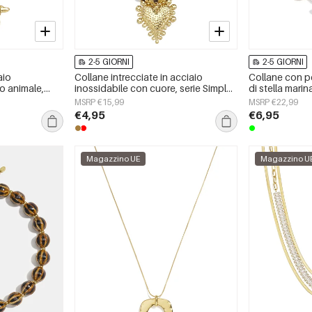
2-5 GIORNI
2-5 GIORNI
aio
Collane intrecciate in acciaio
Collane con pe
o animale,
inossidabile con cuore, serie Simple
di stella marina
i giorni,
Daily Simple, gioielli da donna
&quot;Vacanz
MSRP €15,99
MSRP €22,99
Romantica&quo
€4,95
€6,95
Magazzino UE
Magazzino U