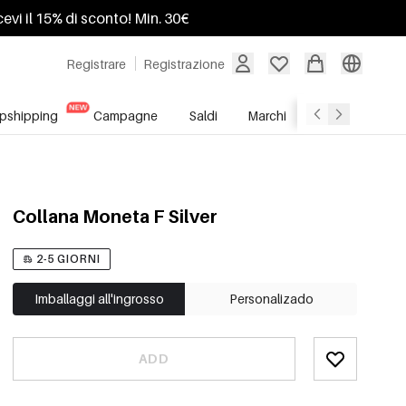
ricevi il 15% di sconto! Min. 30€
Registrare
Registrazione
pshipping
Campagne
Saldi
Marchi
Servizio All'In
Collana Moneta F Silver
2-5 GIORNI
Imballaggi all'ingrosso
Personalizado
ADD