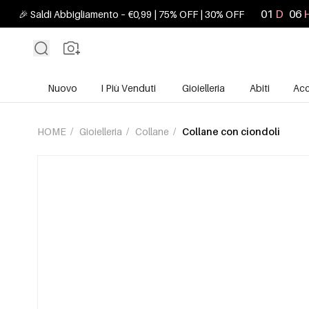
01
D
06
🎉 Saldi Abbigliamento – €0,99 | 75% OFF | 30% OFF
Nuovo
I Più Venduti
Gioielleria
Abiti
Acc
HOME
/
Gioielleria
/
Collane
/
Collane con ciondoli