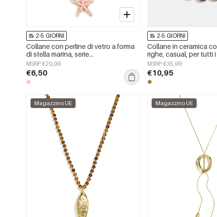
2-5 GIORNI
2-5 GIORNI
Collane con perline di vetro a forma
Collane in ceramica con
di stella marina, serie
righe, casual, per tutti i
&quot;Vacanze/Spiaggia
semplici, gioielli da d
MSRP €20,99
MSRP €35,99
Romantica&quot;, gioielli da donna.
€6,50
€10,95
Magazzino UE
Magazzino UE