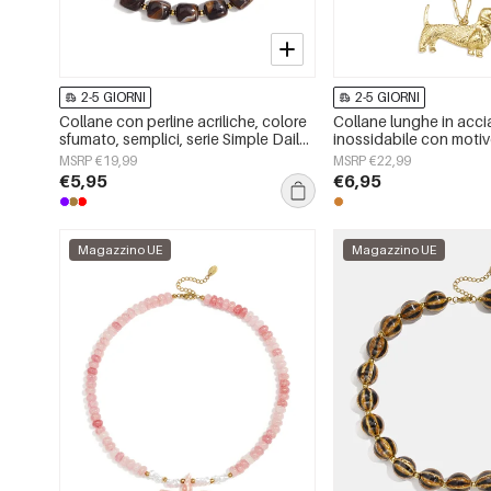
2-5 GIORNI
2-5 GIORNI
Collane con perline acriliche, colore
Collane lunghe in acci
sfumato, semplici, serie Simple Daily,
inossidabile con motiv
gioielli da donna
serie semplice per tutti 
MSRP €19,99
MSRP €22,99
gioielli da donna
€5,95
€6,95
Magazzino UE
Magazzino UE