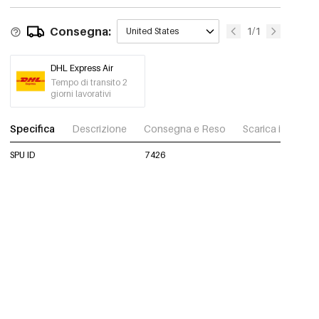
Consegna:
1/1
United States
DHL Express Air
Tempo di transito 2
giorni lavorativi
Specifica
Descrizione
Consegna e Reso
Scarica immagini
SPU ID
7426