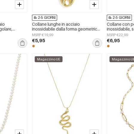
2-5 GIORNI
2-5 GIORNI
aio
Collane lunghe in acciaio
Collane con p
golare,
inossidabile dalla forma geometrica,
inossidabile, 
ily, gioielli
semplici, della serie Simple, perfette
Simple, gioiel
MSRP €19,99
MSRP €22,99
per tutti i giorni. Gioielli da donna.
€5,95
€6,95
Magazzino UE
Magazzino U