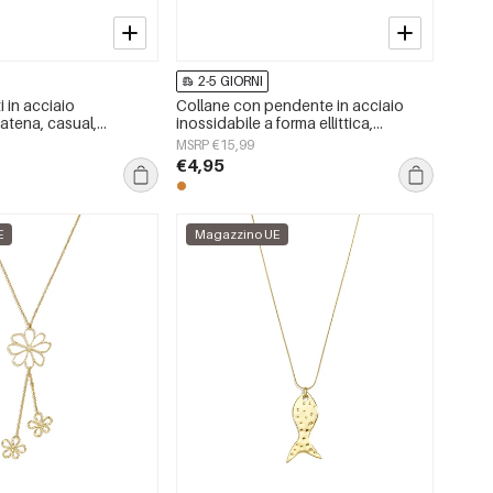
2-5 GIORNI
i in acciaio
Collane con pendente in acciaio
catena, casual,
inossidabile a forma ellittica,
mplici, serie da donna,
semplici, della serie Simple Daily,
MSRP €15,99
gioielli da donna.
€4,95
E
Magazzino UE