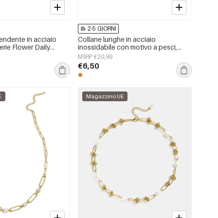
2-5 GIORNI
endente in acciaio
Collane lunghe in acciaio
serie Flower Daily
inossidabile con motivo a pesci,
li da donna
serie casual e semplice per tutti i
MSRP €20,99
giorni, gioielli da donna
€6,50
E
Magazzino UE