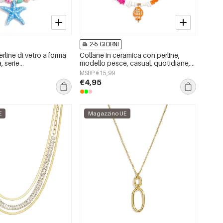
2-5 GIORNI
rline di vetro a forma
Collane in ceramica con perline,
, serie
modello pesce, casual, quotidiane,
e/Spiaggia
romantiche, gioielli da donna
MSRP €15,99
t;, gioielli da donna.
€4,95
E
Magazzino UE