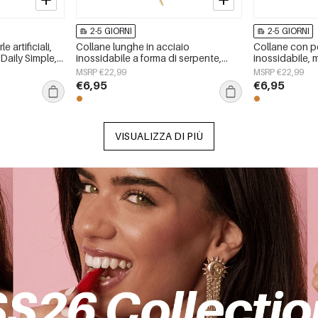
2-5 GIORNI
2-5 GIORNI
 artificiali,
Collane lunghe in acciaio
Collane con p
Daily Simple,
inossidabile a forma di serpente,
inossidabile, 
semplici, della serie Simple Daily,
serie Daily Sim
MSRP €22,99
MSRP €22,99
gioielli da donna
€6,95
€6,95
VISUALIZZA DI PIÙ