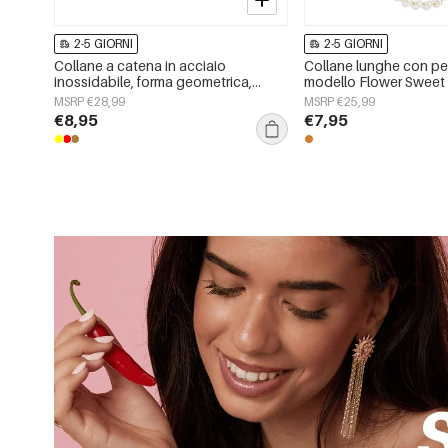
2-5 GIORNI
2-5 GIORNI
Collane a catena in acciaio
Collane lunghe con perle
inossidabile, forma geometrica,
modello Flower Sweet 
semplici, serie &quot;Daily
gioielli da donna
MSRP €28,99
MSRP €25,99
Simple&quot;, gioielli da donna
€8,95
€7,95