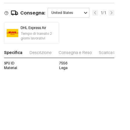
Consegna:
1/1
United States
DHL Express Air
Tempo di transito 2
giorni lavorativi
Specifica
Descrizione
Consegna e Reso
Scarica immagini
SPU ID
7556
Material
Lega