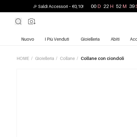
00
D
22
H
52
M
38
🎉 Saldi Accessori – €0,10!
Nuovo
I Più Venduti
Gioielleria
Abiti
Acc
HOME
/
Gioielleria
/
Collane
/
Collane con ciondoli