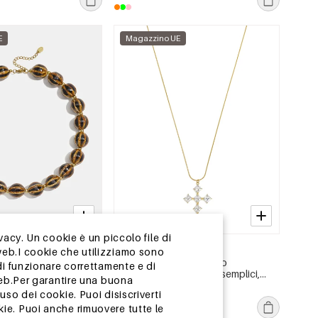
E
Magazzino UE
vacy. Un cookie è un piccolo file di
2-5 GIORNI
web.I cookie che utilizziamo sono
amica con perline, a
Collane lunghe in acciaio
di funzionare correttamente e di
er tutti i giorni,
inossidabile con croce, semplici,
web.Per garantire una buona
elli da donna
della serie Daily Simple, gioielli da
MSRP €23,99
so dei cookie. Puoi disiscriverti
donna
€7,50
ie. Puoi anche rimuovere tutte le