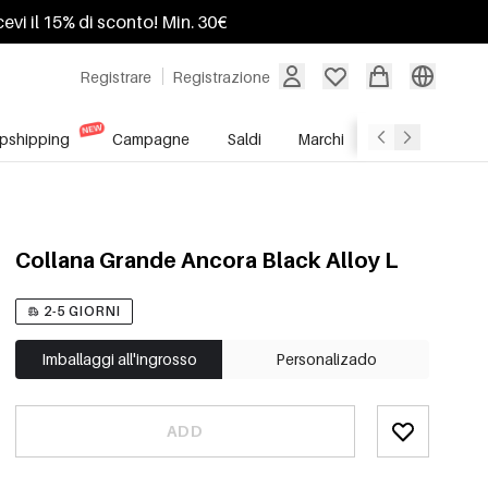
ricevi il 15% di sconto! Min. 30€
Registrare
Registrazione
pshipping
Campagne
Saldi
Marchi
Servizio All'In
Collana Grande Ancora Black Alloy L
2-5 GIORNI
Imballaggi all'ingrosso
Personalizado
ADD