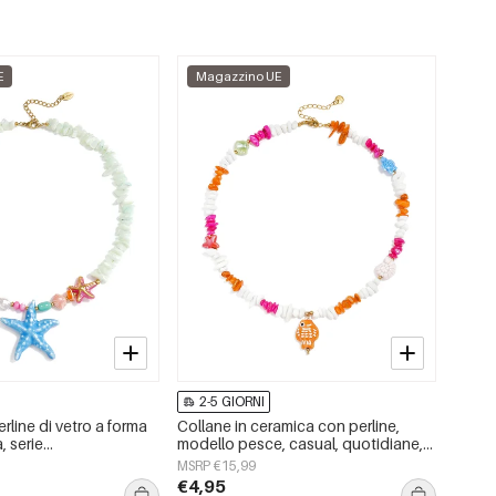
E
Magazzino UE
2-5 GIORNI
rline di vetro a forma
Collane in ceramica con perline,
, serie
modello pesce, casual, quotidiane,
e/Spiaggia
romantiche, gioielli da donna
MSRP €15,99
t;, gioielli da donna.
€4,95