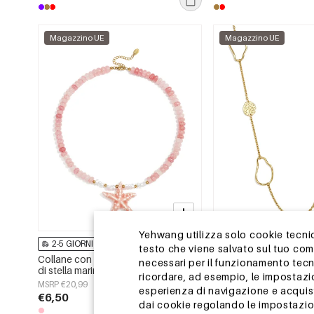
Magazzino UE
Magazzino UE
Yehwang utilizza solo cookie tecnici
2-5 GIORNI
2-5 GIORNI
testo che viene salvato sul tuo co
Collane con perline di vetro a forma
Collane lunghe in acci
necessari per il funzionamento tecn
di stella marina, serie
inossidabile, forma irre
ricordare, ad esempio, le impostazi
&quot;Vacanze/Spiaggia
semplici, serie Simple Da
MSRP €20,99
MSRP €25,99
esperienza di navigazione e acquisto
Romantica&quot;, gioielli da donna.
da donna
€6,50
€7,95
dai cookie regolando le impostazion