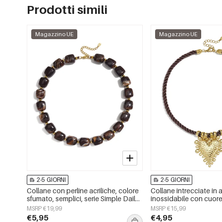
Prodotti simili
Magazzino UE
Magazzino UE
2-5 GIORNI
2-5 GIORNI
Collane con perline acriliche, colore
Collane intrecciate in 
sfumato, semplici, serie Simple Daily,
inossidabile con cuore
gioielli da donna
Daily Simple, gioielli 
MSRP €19,99
MSRP €15,99
€5,95
€4,95