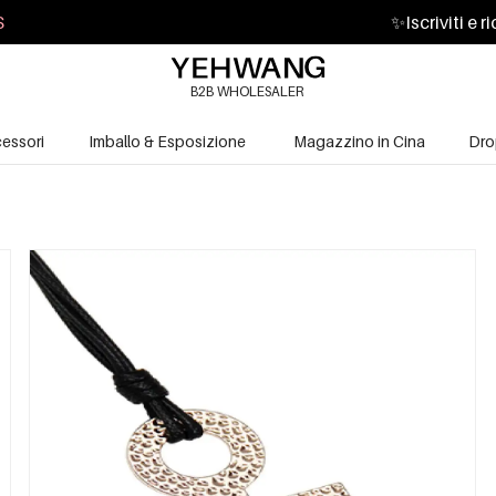
S
✨
Iscriviti e 
B2B WHOLESALER
essori
Imballo & Esposizione
Magazzino in Cina
Dro