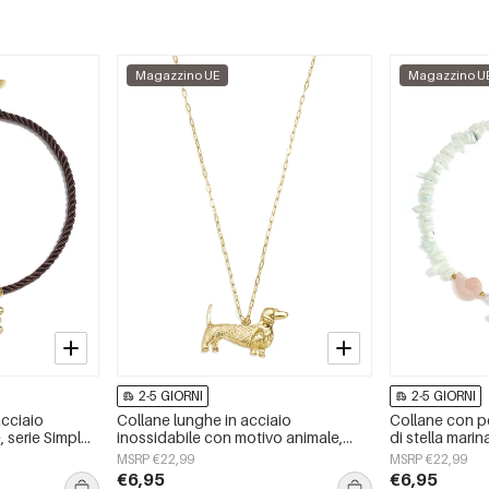
Magazzino UE
Magazzino U
2-5 GIORNI
2-5 GIORNI
acciaio
Collane lunghe in acciaio
Collane con pe
, serie Simple
inossidabile con motivo animale,
di stella marina
da donna
serie semplice per tutti i giorni,
&quot;Vacanz
MSRP €22,99
MSRP €22,99
gioielli da donna
Romantica&quo
€6,95
€6,95