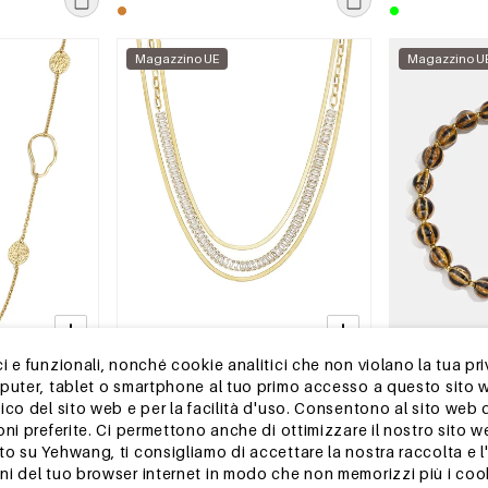
Magazzino UE
Magazzino U
 e funzionali, nonché cookie analitici che non violano la tua pri
2-5 GIORNI
2-5 GIORNI
mputer, tablet o smartphone al tuo primo accesso a questo sito 
aio
Collane a strati in acciaio
Collane in cer
ico del sito web e per la facilità d'uso. Consentono al sito web 
golare,
inossidabile, catena, casual,
righe, casual, p
oni preferite. Ci permettono anche di ottimizzare il nostro sito 
ily, gioielli
quotidiane, semplici, serie da donna,
semplici, gioi
MSRP €25,99
MSRP €35,99
 su Yehwang, ti consigliamo di accettare la nostra raccolta e l'u
gioielli
€7,95
€10,95
i del tuo browser internet in modo che non memorizzi più i cook