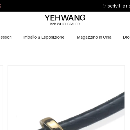
S
✨
Iscriviti e 
B2B WHOLESALER
essori
Imballo & Esposizione
Magazzino in Cina
Dro