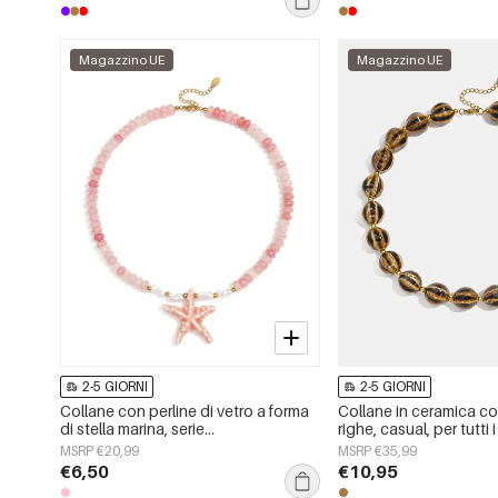
Magazzino UE
Magazzino UE
2-5 GIORNI
2-5 GIORNI
Collane con perline di vetro a forma
Collane in ceramica con
di stella marina, serie
righe, casual, per tutti i
&quot;Vacanze/Spiaggia
semplici, gioielli da d
MSRP €20,99
MSRP €35,99
Romantica&quot;, gioielli da donna.
€6,50
€10,95