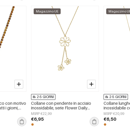
Magazzino UE
Magazzino U
2-5 GIORNI
2-5 GIORNI
lico con motivo
Collane con pendente in acciaio
Collane lunghe
ti i giorni,
inossidabile, serie Flower Daily
inossidabile c
elli da donna.
Simple, gioielli da donna
serie casual e 
MSRP €22,99
MSRP €20,99
giorni, gioiell
€6,95
€6,50