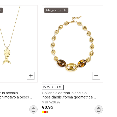
E
Magazzino UE
2-5 GIORNI
 in acciaio
Collane a catena in acciaio
on motivo a pesci,
inossidabile, forma geometrica,
semplice per tutti i
semplici, serie &quot;Daily
MSRP €28,99
i da donna
Simple&quot;, gioielli da donna
€8,95