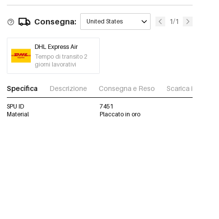
Consegna:
1/1
United States
DHL Express Air
Tempo di transito 2
giorni lavorativi
Specifica
Descrizione
Consegna e Reso
Scarica immagini
SPU ID
7451
Material
Placcato in oro