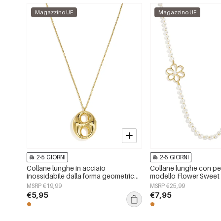
Magazzino UE
Magazzino UE
2-5 GIORNI
2-5 GIORNI
Collane lunghe in acciaio
Collane lunghe con perle
inossidabile dalla forma geometrica,
modello Flower Sweet 
semplici, della serie Simple, perfette
gioielli da donna
MSRP €19,99
MSRP €25,99
per tutti i giorni. Gioielli da donna.
€5,95
€7,95