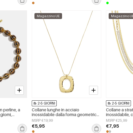
Magazzino UE
Magazzino U
2-5 GIORNI
2-5 GIORNI
 perline, a
Collane lunghe in acciaio
Collane a strat
 giorni,
inossidabile dalla forma geometrica,
inossidabile, 
onna
semplici, della serie Simple, perfette
quotidiane, se
MSRP €19,99
MSRP €25,99
per tutti i giorni. Gioielli da donna.
gioielli
€5,95
€7,95