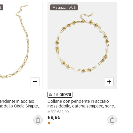
E
Magazzino UE
2-5 GIORNI
endente in acciaio
Collane con pendente in acciaio
modello Circle Simple,
inossidabile, catena semplice, serie
ple, gioielli da donna
Simple Daily, gioielli da donna
MSRP €31,99
€9,95