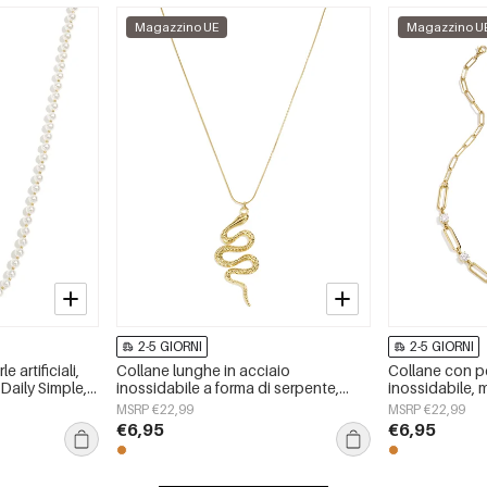
Magazzino UE
Magazzino U
2-5 GIORNI
2-5 GIORNI
 artificiali,
Collane lunghe in acciaio
Collane con p
Daily Simple,
inossidabile a forma di serpente,
inossidabile, 
semplici, della serie Simple Daily,
serie Daily Sim
MSRP €22,99
MSRP €22,99
gioielli da donna
€6,95
€6,95