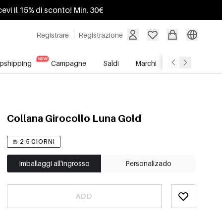
ricevi il 15% di sconto! Min. 30€
Registrare
Registrazione
pshipping
Campagne
Saldi
Marchi
Servizio All'In
Collana Girocollo Luna Gold
2-5 GIORNI
Imballaggi all'ingrosso
Personalizado
ADD