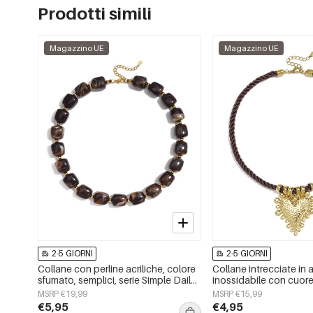
Prodotti simili
Magazzino UE
Magazzino UE
2-5 GIORNI
2-5 GIORNI
Collane con perline acriliche, colore
Collane intrecciate in 
sfumato, semplici, serie Simple Daily,
inossidabile con cuore
gioielli da donna
Daily Simple, gioielli 
MSRP €19,99
MSRP €15,99
€5,95
€4,95