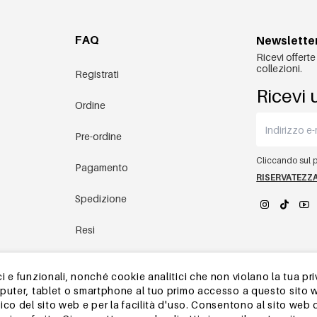
FAQ
Newslette
Ricevi offerte
collezioni.
Registrati
Ricevi 
Ordine
Pre-ordine
Cliccando sul pu
Pagamento
RISERVATEZZ
Spedizione
Resi
YEHWANG 
magazzino in Cina
 e funzionali, nonché cookie analitici che non violano la tua pri
mputer, tablet o smartphone al tuo primo accesso a questo sito 
Altre domande
ico del sito web e per la facilità d'uso. Consentono al sito web 