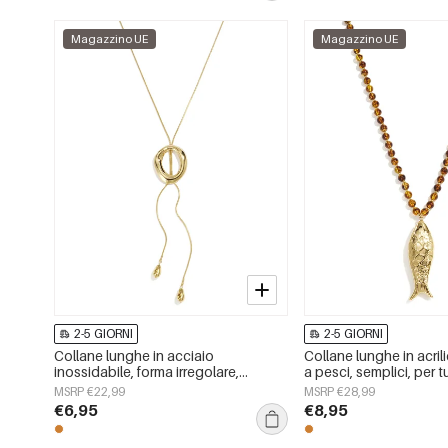
Magazzino UE
Magazzino UE
2-5 GIORNI
2-5 GIORNI
Collane lunghe in acciaio
Collane lunghe in acri
inossidabile, forma irregolare,
a pesci, semplici, per tut
semplici, serie Simple Daily, gioielli
della serie Simple, gioi
MSRP €22,99
MSRP €28,99
da donna
€6,95
€8,95