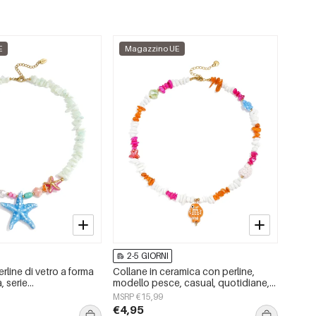
E
Magazzino UE
2-5 GIORNI
rline di vetro a forma
Collane in ceramica con perline,
, serie
modello pesce, casual, quotidiane,
e/Spiaggia
romantiche, gioielli da donna
MSRP €15,99
t;, gioielli da donna.
€4,95