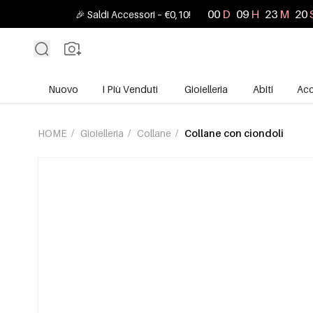
00
D
09
H
23
M
19
🎉 Saldi Accessori – €0,10!
Nuovo
I Più Venduti
Gioielleria
Abiti
Acc
HOME
/
Gioielleria
/
Collane
/
Collane con ciondoli