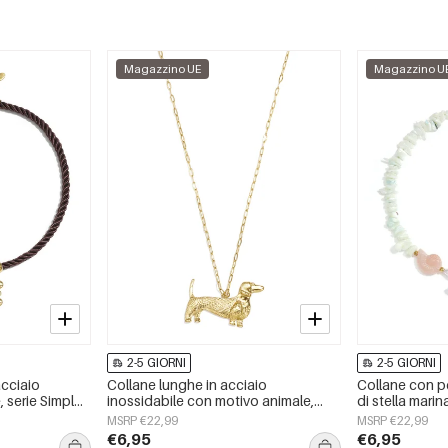
Magazzino UE
Magazzino U
2-5 GIORNI
2-5 GIORNI
acciaio
Collane lunghe in acciaio
Collane con pe
, serie Simple
inossidabile con motivo animale,
di stella marina
da donna
serie semplice per tutti i giorni,
&quot;Vacanz
MSRP €22,99
MSRP €22,99
gioielli da donna
Romantica&quo
€6,95
€6,95