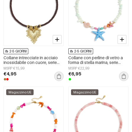
2-5 GIORNI
2-5 GIORNI
Collane intrecciate in acciaio
Collane con perline di vetro a
inossidabile con cuore, serie
forma di stella marina, serie
Simple Daily Simple, gioielli da
&quot;Vacanze/Spiaggia
MSRP €15,99
MSRP €22,99
donna
Romantica&quot;, gioielli da
€4,95
€6,95
donna.
Magazzino UE
Magazzino UE