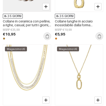
2-5 GIORNI
2-5 GIORNI
Collane in ceramica con perline,
Collane lunghe in acciaio
a righe, casual, per tutti i giorni,
inossidabile dalla forma
semplici, gioielli da donna
geometrica, semplici, della serie
MSRP €35,99
MSRP €19,99
Simple, perfette per tutti i giorni.
€10,95
€5,95
Gioielli da donna.
Magazzino UE
Magazzino UE