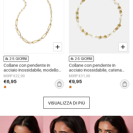
2-5 GIORNI
2-5 GIORNI
Collane con pendente in
Collane con pendente in
acciaio inossidabile, modello
acciaio inossidabile, catena
Circle Simple, serie Daily Simple,
semplice, serie Simple Daily,
MSRP €22,99
MSRP €31,99
gioielli da donna
gioielli da donna
€6,95
€9,95
VISUALIZZA DI PIÙ