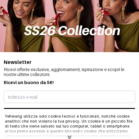
Newsletter
Ricevi offerte esclusive, aggiornamenti, ispirazione e scopri le
nostre ultime collezioni.
Ricevi un buono da 5€!
MI STO REGISTRANDO
Yehwang utilizza solo cookie tecnici e funzionali, nonché cookie
analitici che non violano la tua privacy. Un cookie è un piccolo file
di testo che viene salvato sul tuo computer, tablet o smartphone
al tuo primo accesso a questo sito web.I cookie che utilizziamo
INFO
sono necessari per il funzionamento tecnico del sito web e per la