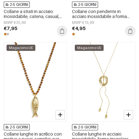
2-5 GIORNI
2-5 GIORNI
Collane a strati in acciaio
Collane con pendente in
inossidabile, catena, casual,
acciaio inossidabile a forma
quotidiane, semplici, serie da
ellittica, semplici, della serie
MSRP €25,99
MSRP €15,99
donna, gioielli
Simple Daily, gioielli da donna.
€7,95
€4,95
Magazzino UE
Magazzino UE
2-5 GIORNI
2-5 GIORNI
Collane lunghe in acrilico con
Collane lunghe in acciaio
motivo a pesci, semplici, per
inossidabile, forma irregolare,