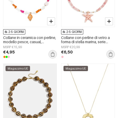
2-5 GIORNI
2-5 GIORNI
Collane in ceramica con perline,
Collane con perline di vetro a
modello pesce, casual,
forma di stella marina, serie
quotidiane, romantiche, gioielli
&quot;Vacanze/Spiaggia
MSRP €15,99
MSRP €20,99
da donna
Romantica&quot;, gioielli da
€4,95
€6,50
donna.
Magazzino UE
Magazzino UE