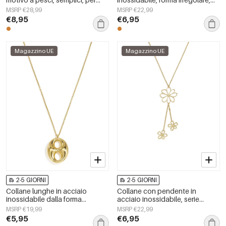
tutti i giorni, della serie Simple,
semplici, serie Simple Daily,
MSRP €28,99
MSRP €22,99
gioielli da donna.
gioielli da donna
€8,95
€6,95
Magazzino UE
Magazzino UE
2-5 GIORNI
2-5 GIORNI
Collane lunghe in acciaio
Collane con pendente in
inossidabile dalla forma
acciaio inossidabile, serie
geometrica, semplici, della serie
Flower Daily Simple, gioielli da
MSRP €19,99
MSRP €22,99
Simple, perfette per tutti i giorni.
donna
€5,95
€6,95
Gioielli da donna.