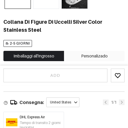
Collana Di Figure Di Uccelli Silver Color
Stainless Steel
2-5 GIORNI
Imballaggi all'ingrosso
Personalizado
ADD
Consegna:
1/1
United States
DHL Express Air
Tempo di transito 2 giorni
lavorativi