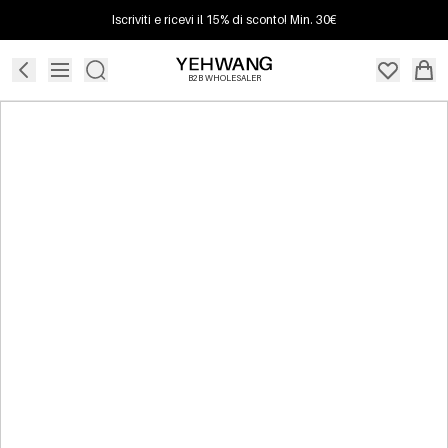
Iscriviti e ricevi il 15% di sconto! Min. 30€
B2B WHOLESALER