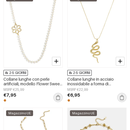
2-5 GIORNI
2-5 GIORNI
Collane lunghe con perle
Collane lunghe in acciaio
artificiali, modello Flower Sweet
inossidabile a forma di
Daily Simple, gioielli da donna
serpente, semplici, della serie
MSRP €25,99
MSRP €22,99
Simple Daily, gioielli da donna
€7,95
€6,95
Magazzino UE
Magazzino UE