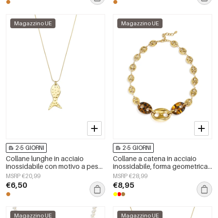
Magazzino UE
Magazzino UE
2-5 GIORNI
2-5 GIORNI
Collane lunghe in acciaio
Collane a catena in acciaio
inossidabile con motivo a pesci,
inossidabile, forma geometrica,
serie casual e semplice per tutti
semplici, serie &quot;Daily
MSRP €20,99
MSRP €28,99
i giorni, gioielli da donna
Simple&quot;, gioielli da donna
€6,50
€8,95
Magazzino UE
Magazzino UE