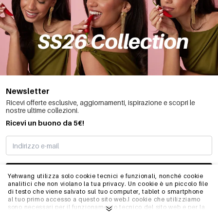
Newsletter
Ricevi offerte esclusive, aggiornamenti, ispirazione e scopri le
nostre ultime collezioni.
Ricevi un buono da 5€!
MI STO REGISTRANDO
Yehwang utilizza solo cookie tecnici e funzionali, nonché cookie
analitici che non violano la tua privacy. Un cookie è un piccolo file
di testo che viene salvato sul tuo computer, tablet o smartphone
al tuo primo accesso a questo sito web.I cookie che utilizziamo
INFO
sono necessari per il funzionamento tecnico del sito web e per la
facilità d'uso. Consentono al sito web di funzionare correttamente