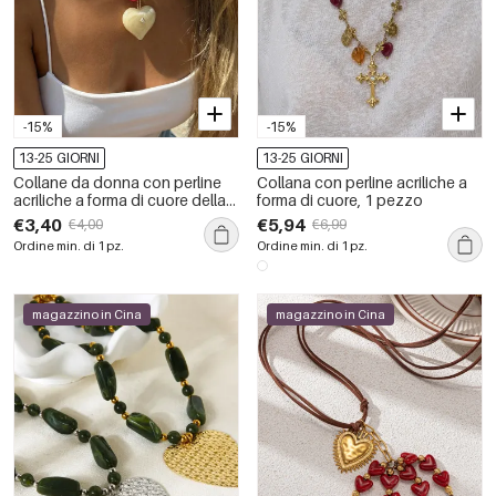
-15%
-15%
13-25 GIORNI
13-25 GIORNI
Collane da donna con perline
Collana con perline acriliche a
acriliche a forma di cuore della
forma di cuore, 1 pezzo
serie Romantic Series
€3,40
€5,94
€4,00
€6,99
Ordine min. di 1 pz.
Ordine min. di 1 pz.
magazzino in Cina
magazzino in Cina