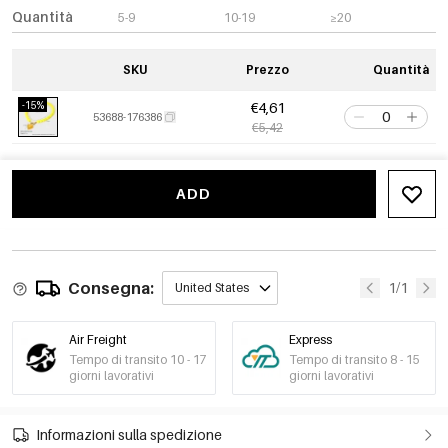
Quantità
5-9
10-19
≥20
SKU
Prezzo
Quantità
-15%
€4,61
53688-176386
€5,42
ADD
Consegna:
1/1
United States
Air Freight
Express
Tempo di transito 10 - 17
Tempo di transito 8 - 15
giorni lavorativi
giorni lavorativi
Informazioni sulla spedizione