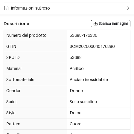
Informazioni sul reso
Descrizione
Scarica immagini
Numero del prodotto
53688-176386
GTIN
SCM202606040176386
SPU ID
53688
Material
Acrilico
Sottomateriale
Acciaio inossidabile
Gender
Donne
Series
Serie semplice
Style
Dolce
Pattern
Cuore