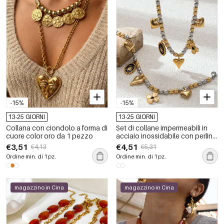
-15%
-15%
13-25 GIORNI
13-25 GIORNI
Collana con ciondolo a forma di
Set di collane impermeabili in
cuore color oro da 1 pezzo
acciaio inossidabile con perline
a forma di cuore di vari colori
€3,51
€4,51
€4,13
€5,31
Ordine min. di 1 pz.
Ordine min. di 1 pz.
magazzino in Cina
magazzino in Cina