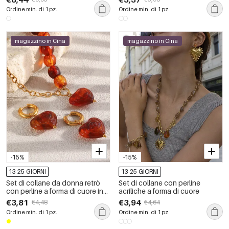
color oro
in acrilico, 1 pezzo, per tutti i
Ordine min. di 1 pz.
Ordine min. di 1 pz.
giorni
magazzino in Cina
magazzino in Cina
-15%
-15%
13-25 GIORNI
13-25 GIORNI
Set di collane da donna retrò
Set di collane con perline
con perline a forma di cuore in
acriliche a forma di cuore
acrilico color oro
€3,81
€3,94
€4,48
€4,64
Ordine min. di 1 pz.
Ordine min. di 1 pz.