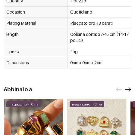
Quantity
1 pezzo
Occasion
Quotidiano
Plating Material
Placcato oro 18 carati
length
Collana corta: 37-45 cm (14-17
pollici)
Il peso
45g
Dimensions
0cm x 0cm x 2cm
Abbinalo a
magazzino in Cina
magazzino in Cina