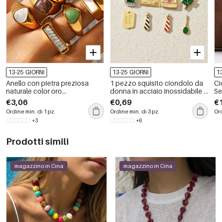
13-25 GIORNI
13-25 GIORNI
1
Anello con pietra preziosa
1 pezzo squisito ciondolo da
Ci
naturale color oro
donna in acciaio inossidabile a
Se
impermeabile in acciaio
forma di trifoglio, impermeabile,
Ch
€3,06
€0,69
€
inossidabile a forma di cuore
color oro
Ordine min. di 1 pz.
Ordine min. di 3 pz.
Ord
+3
+6
Prodotti simili
magazzino in Cina
magazzino in Cina