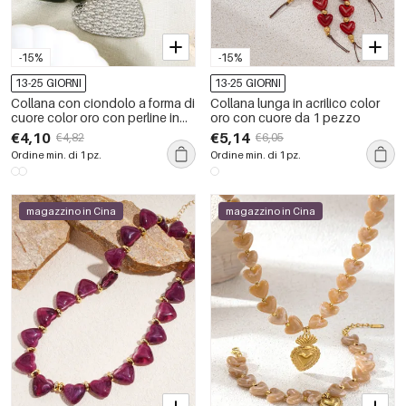
-15%
-15%
13-25 GIORNI
13-25 GIORNI
Collana con ciondolo a forma di
Collana lunga in acrilico color
cuore color oro con perline in
oro con cuore da 1 pezzo
acrilico retrò da 1 pezzo
€4,10
€5,14
€4,82
€6,05
Ordine min. di 1 pz.
Ordine min. di 1 pz.
magazzino in Cina
magazzino in Cina