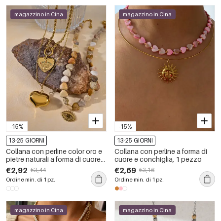
magazzino in Cina
magazzino in Cina
-15%
-15%
13-25 GIORNI
13-25 GIORNI
Collana con perline color oro e
Collana con perline a forma di
pietre naturali a forma di cuore
cuore e conchiglia, 1 pezzo
retrò, 1 pezzo
€2,92
€2,69
€3,44
€3,16
Ordine min. di 1 pz.
Ordine min. di 1 pz.
magazzino in Cina
magazzino in Cina