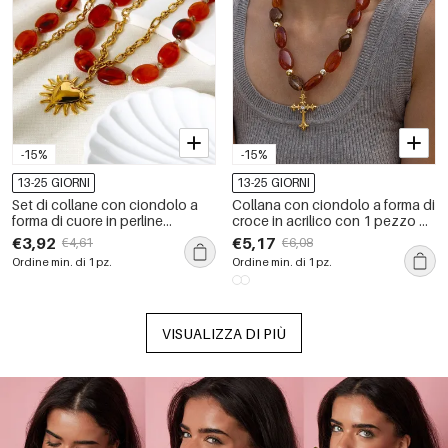
-15%
-15%
13-25 GIORNI
13-25 GIORNI
Set di collane con ciondolo a
Collana con ciondolo a forma di
forma di cuore in perline
croce in acrilico con 1 pezzo di
acriliche retrò color oro
perline
€3,92
€5,17
€4,61
€6,08
Ordine min. di 1 pz.
Ordine min. di 1 pz.
VISUALIZZA DI PIÙ