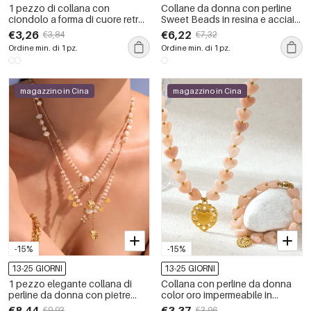
1 pezzo di collana con
Collane da donna con perline
ciondolo a forma di cuore retrò
Sweet Beads in resina e acciaio
in acrilico color oro da donna
inossidabile color oro a forma di
€3,26
€6,22
€3,84
€7,32
cuore.
Ordine min. di 1 pz.
Ordine min. di 1 pz.
magazzino in Cina
magazzino in Cina
-15%
-15%
13-25 GIORNI
13-25 GIORNI
1 pezzo elegante collana di
Collana con perline da donna
perline da donna con pietre
color oro impermeabile in
naturali a forma di cuore e perla
acciaio inossidabile con cuore
€8,44
€3,37
€9,93
€3,96