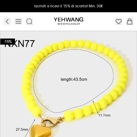
Iscriviti e ricevi il 15% di sconto! Min. 30€
B2B WHOLESALER
-15%