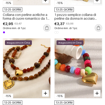
-15%
-15%
13-25 GIORNI
13-25 GIORNI
Collana con perline acriliche a
1 pezzo semplice collana di
forma di cuore romantico da 1
perline da donna in acciaio
pezzo
inossidabile impermeabile color
€2,95
€3,37
€3,47
€3,96
oro con cuore in acrilico
Ordine min. di 1 pz.
Ordine min. di 1 pz.
magazzino in Cina
magazzino in Cina
-15%
-15%
13-25 GIORNI
13-25 GIORNI