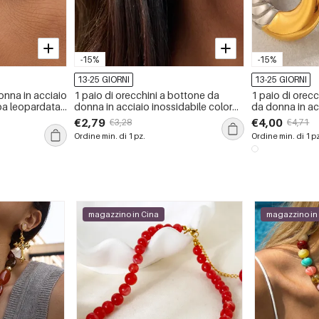
-15%
-15%
13-25 GIORNI
13-25 GIORNI
onna in acciaio
1 paio di orecchini a bottone da
1 paio di orec
pa leopardata,
donna in acciaio inossidabile color
da donna in ac
oda
oro con fiore classico e impermeabili
color oro impe
€2,79
€4,00
€3,28
€4,71
Ordine min. di 1 pz.
Ordine min. di 1 p
magazzino in Cina
magazzino in