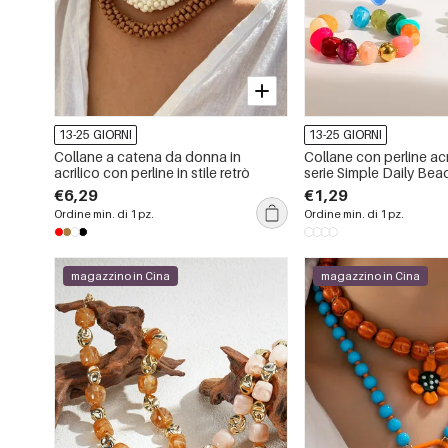
13-25 GIORNI
13-25 GIORNI
Collane a catena da donna in
Collane con perline acr
acrilico con perline in stile retrò
serie Simple Daily Bea
€6,29
€1,29
Ordine min. di 1 pz.
Ordine min. di 1 pz.
magazzino in Cina
magazzino in Cina