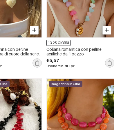
13-25 GIORNI
nna con perline
Collana romantica con perline
ma di cuore della serie
acriliche da 1 pezzo
es
€5,57
z.
Ordine min. di 1 pz.
 Cina
magazzino in Cina