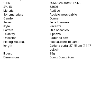
GTIN
SCM202606040176429
SPU ID
53695
Material
Acrilico
Sottomateriale
Acciaio inossidabile
Gender
Donne
Series
Serie lussuosa
Style
Vacanza
Pattern
Stile oceanico
Quantity
1 pezzo
Occasion
Raduno/Festa
Plating Material
Placcato oro 18 carati
length
Collana corta: 37-45 cm (14-17
pollici)
Il peso
39g
Dimensions
0cm x 0cm x 2cm