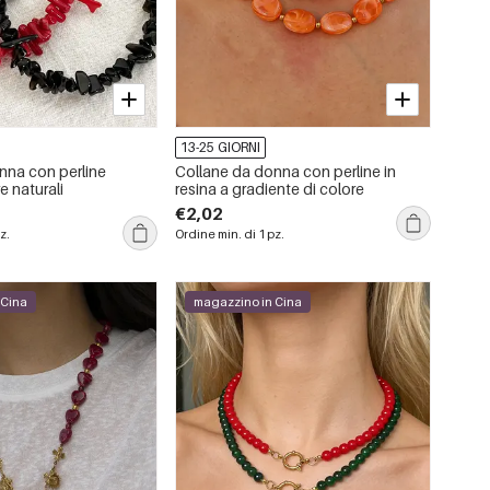
13-25 GIORNI
nna con perline
Collane da donna con perline in
e naturali
resina a gradiente di colore
€2,02
z.
Ordine min. di 1 pz.
 Cina
magazzino in Cina