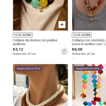
13-25 GIORNI
13-25 GIORNI
Collane da donna con perline
Collana con ciondolo 
acriliche
croce in acrilico con 1
perline
€3,12
€6,08
Ordine min. di 1 pz.
Ordine min. di 1 pz.
magazzino in Cina
magazzino in Cina