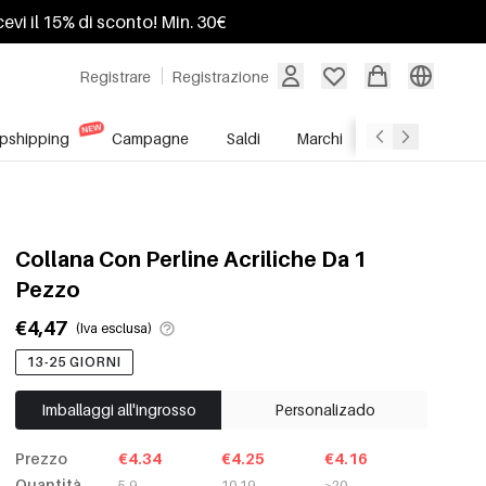
ricevi il 15% di sconto! Min. 30€
Registrare
Registrazione
pshipping
Campagne
Saldi
Marchi
Servizio All'In
Collana Con Perline Acriliche Da 1
Pezzo
€4,47
(Iva esclusa)
13-25 GIORNI
Imballaggi all'ingrosso
Personalizado
Prezzo
€4.34
€4.25
€4.16
Quantità
5-9
10-19
≥20