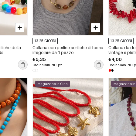
13-25 GIORNI
13-25 GIORNI
iliche della
Collana con perline acriliche di forma
Collane da do
ds
irregolare da 1 pezzo
vintage e pietr
€5,35
€4,00
Ordine min. di 1 pz.
Ordine min. di 1 p
magazzino in Cina
magazzino in