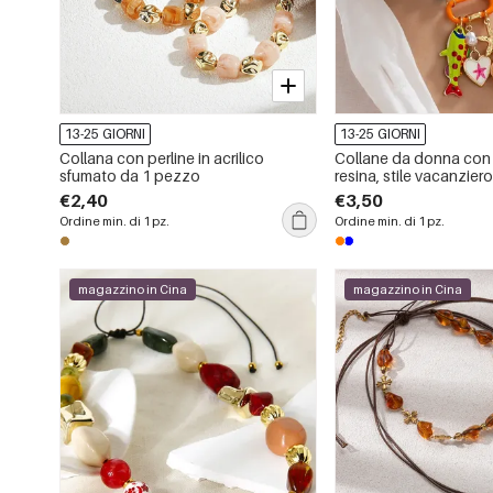
13-25 GIORNI
13-25 GIORNI
Collana con perline in acrilico
Collane da donna con p
sfumato da 1 pezzo
resina, stile vacanzier
€2,40
€3,50
Ordine min. di 1 pz.
Ordine min. di 1 pz.
magazzino in Cina
magazzino in Cina