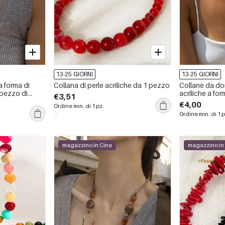
13-25 GIORNI
13-25 GIORNI
a forma di
Collana di perle acriliche da 1 pezzo
Collane da do
 pezzo di
acriliche a for
€3,51
Romantic Seri
€4,00
Ordine min. di 1 pz.
Ordine min. di 1 p
magazzino in Cina
magazzino in