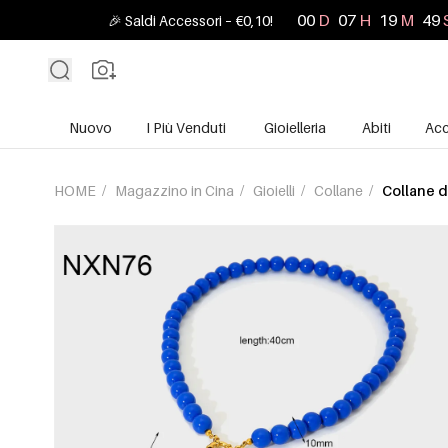
00
D
07
H
19
M
47
🎉 Saldi Accessori – €0,10!
Nuovo
I Più Venduti
Gioielleria
Abiti
Acc
HOME
/
Magazzino in Cina
/
Gioielli
/
Collane
/
Collane d