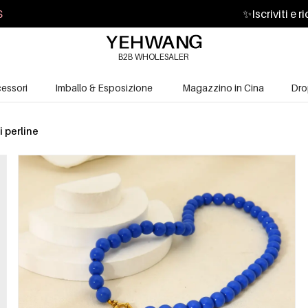
S
✨
Iscriviti e 
B2B WHOLESALER
essori
Imballo & Esposizione
Magazzino in Cina
Dro
i perline