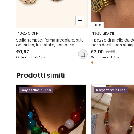
-15%
13-25 GIORNI
13-25 GIORNI
Spille semplici, forma irregolare, stile
1 pezzo di anello da d
oceanico, in metallo, con perle
inossidabile con stam
artificiali, serie Daily
impermeabile e alla m
€0,87
€2,55
€3,00
Ordine min. di 1 pz.
Ordine min. di 1 pz.
Prodotti simili
magazzino in Cina
magazzino in Cina