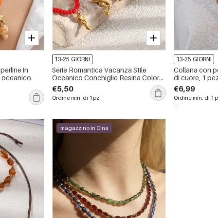
13-25 GIORNI
13-25 GIORNI
erline in
Serie Romantica Vacanza Stile
Collana con pe
o oceanico.
Oceanico Conchiglie Resina Colore
di cuore, 1 p
Oro Collane da Donna con Perline
€5,50
€6,99
Ordine min. di 1 pz.
Ordine min. di 1 p
magazzino in Cina