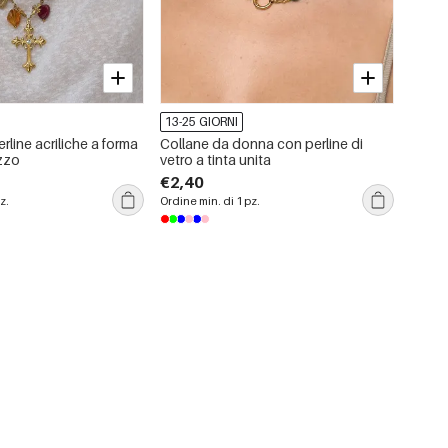
13-25 GIORNI
rline acriliche a forma
Collane da donna con perline di
ezzo
vetro a tinta unita
€2,40
z.
Ordine min. di 1 pz.