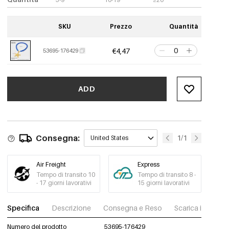
SKU
Prezzo
Quantità
€4,47
53695-176429
ADD
Consegna:
1/1
United States
Air Freight
Express
Tempo di transito 10
Tempo di transito 8 -
- 17 giorni lavorativi
15 giorni lavorativi
Specifica
Descrizione
Consegna e Reso
Scarica immagini
Numero del prodotto
53695-176429