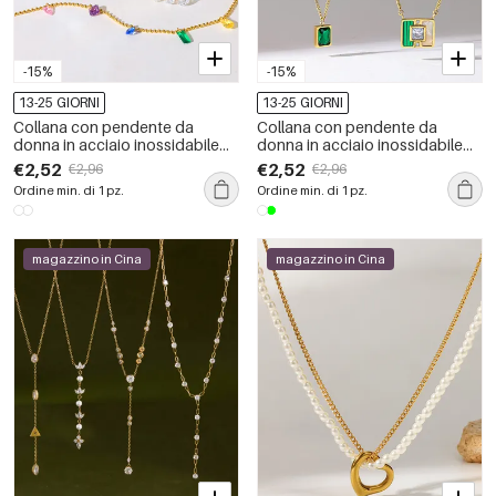
-15%
-15%
13-25 GIORNI
13-25 GIORNI
Collana con pendente da
Collana con pendente da
donna in acciaio inossidabile
donna in acciaio inossidabile
impermeabile color oro con
impermeabile color oro con
€2,52
€2,52
€2,96
€2,96
zirconi
zirconi
Ordine min. di 1 pz.
Ordine min. di 1 pz.
magazzino in Cina
magazzino in Cina