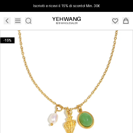
Iscriviti e ricevi il 15% di sconto! Min. 30€
B2B WHOLESALER
-15%