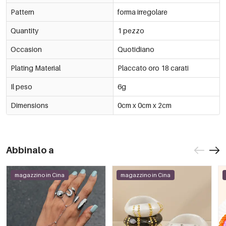
Pattern
forma irregolare
Quantity
1 pezzo
Occasion
Quotidiano
Plating Material
Placcato oro 18 carati
Il peso
6g
Dimensions
0cm x 0cm x 2cm
Abbinalo a
magazzino in Cina
magazzino in Cina