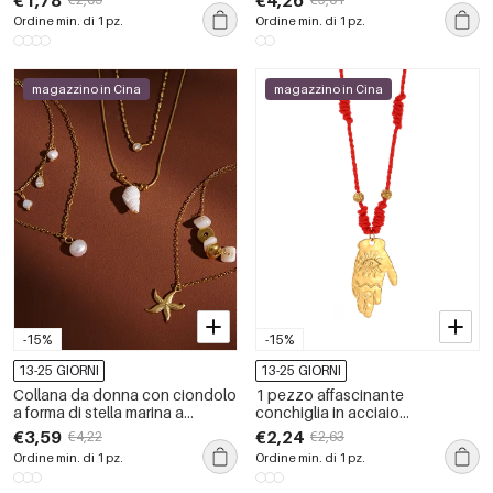
€1,78
€4,26
conchiglia da 1 pezzo
impermeabile color oro da
Ordine min. di 1 pz.
Ordine min. di 1 pz.
donna
magazzino in Cina
magazzino in Cina
-15%
-15%
13-25 GIORNI
13-25 GIORNI
Collana da donna con ciondolo
1 pezzo affascinante
a forma di stella marina a
conchiglia in acciaio
conchiglia, romantica, graziosa
inossidabile impermeabile color
€3,59
€2,24
€4,22
€2,63
e irregolare, in acciaio
oro collane con ciondolo da
Ordine min. di 1 pz.
Ordine min. di 1 pz.
inossidabile impermeabile color
donna
oro.