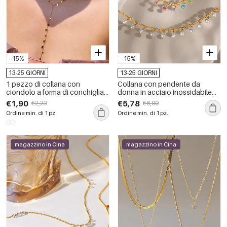
-15%
-15%
13-25 GIORNI
13-25 GIORNI
1 pezzo di collana con
Collana con pendente da
ciondolo a forma di conchiglia
donna in acciaio inossidabile
per le vacanze, in acciaio
impermeabile color oro con
€1,90
€5,78
€2,23
€6,80
inossidabile, impermeabile,
zirconi
Ordine min. di 1 pz.
Ordine min. di 1 pz.
color oro, da donna
magazzino in Cina
magazzino in Cina