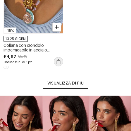
-15%
13-25 GIORNI
Collana con ciondolo
impermeabile in acciaio
inossidabile con conchiglia
€4,67
€5,49
romantica da 1 pezzo
Ordine min. di 1 pz.
VISUALIZZA DI PIÙ