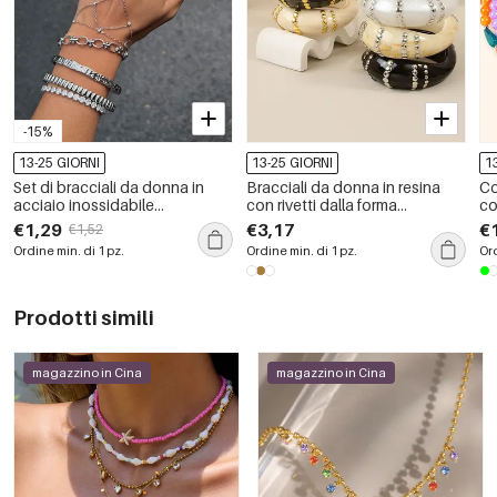
-15%
13-25 GIORNI
13-25 GIORNI
1
Set di bracciali da donna in
Bracciali da donna in resina
Co
acciaio inossidabile
con rivetti dalla forma
co
impermeabili, semplici e dalla
irregolare in stile punk
di
€1,29
€3,17
€
€1,52
forma irregolare
Ordine min. di 1 pz.
Ordine min. di 1 pz.
Ord
Prodotti simili
magazzino in Cina
magazzino in Cina