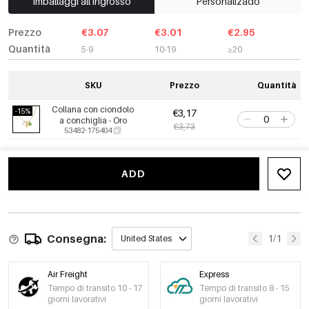
Imballaggi all'ingrosso
Personalizado
Prezzo
€3.07
€3.01
€2.95
Quantità
5-9
10-19
≥20
SKU
Prezzo
Quantità
Collana con ciondolo
-15%
€3,17
a conchiglia - Oro
€3,73
53482-175404
ADD
Consegna:
1/1
United States
Air Freight
Express
Tempo di transito 10 - 17
Tempo di transito 8 - 15
giorni lavorativi
giorni lavorativi