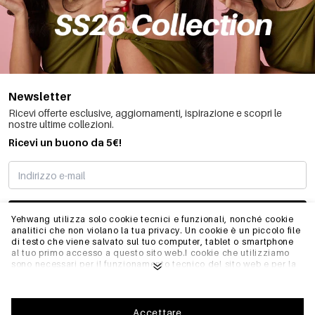
Newsletter
Ricevi offerte esclusive, aggiornamenti, ispirazione e scopri le
nostre ultime collezioni.
Ricevi un buono da 5€!
MI STO REGISTRANDO
Yehwang utilizza solo cookie tecnici e funzionali, nonché cookie
analitici che non violano la tua privacy. Un cookie è un piccolo file
di testo che viene salvato sul tuo computer, tablet o smartphone
al tuo primo accesso a questo sito web.I cookie che utilizziamo
INFO
sono necessari per il funzionamento tecnico del sito web e per la
facilità d'uso. Consentono al sito web di funzionare correttamente
e di ricordare, ad esempio, le impostazioni preferite. Ci
permettono anche di ottimizzare il nostro sito web.Per garantire
GENERALE
una buona esperienza di navigazione e acquisto su Yehwang, ti
Accettare