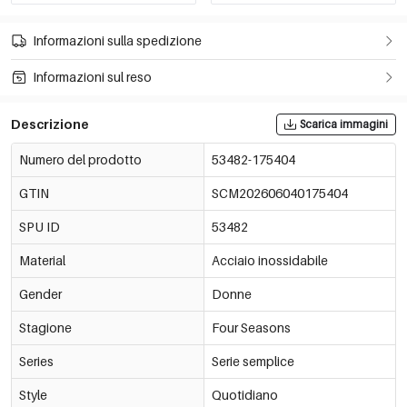
Informazioni sulla spedizione
Informazioni sul reso
Descrizione
Scarica immagini
Numero del prodotto
53482-175404
GTIN
SCM202606040175404
SPU ID
53482
Material
Acciaio inossidabile
Gender
Donne
Stagione
Four Seasons
Series
Serie semplice
Style
Quotidiano