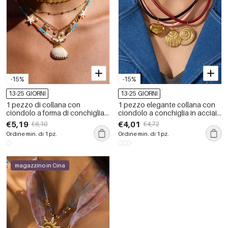
-15%
-15%
13-25 GIORNI
13-25 GIORNI
1 pezzo di collana con
1 pezzo elegante collana con
ciondolo a forma di conchiglia
ciondolo a conchiglia in acciaio
in acciaio inossidabile
inossidabile impermeabile color
€5,19
€4,01
€6,10
€4,72
impermeabile da donna
oro da donna
Ordine min. di 1 pz.
Ordine min. di 1 pz.
magazzino in Cina