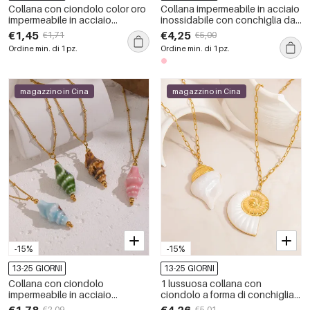
Collana con ciondolo color oro
Collana impermeabile in acciaio
impermeabile in acciaio
inossidabile con conchiglia da
inossidabile con conchiglia da
1 pezzo
€1,45
€4,25
€1,71
€5,00
1 pezzo
Ordine min. di 1 pz.
Ordine min. di 1 pz.
magazzino in Cina
magazzino in Cina
-15%
-15%
13-25 GIORNI
13-25 GIORNI
Collana con ciondolo
1 lussuosa collana con
impermeabile in acciaio
ciondolo a forma di conchiglia
inossidabile a forma di
in acciaio inossidabile
€2,09
€5,01