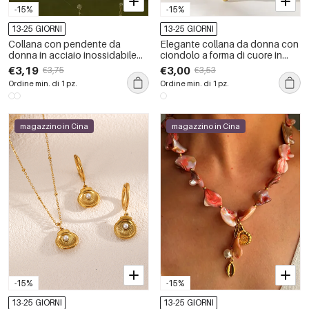
-15%
-15%
13-25 GIORNI
13-25 GIORNI
Collana con pendente da
Elegante collana da donna con
donna in acciaio inossidabile
ciondolo a forma di cuore in
impermeabile color oro con
acciaio inossidabile color oro
€3,19
€3,00
€3,75
€3,53
zirconi
impermeabile e perla artificiale.
Ordine min. di 1 pz.
Ordine min. di 1 pz.
magazzino in Cina
magazzino in Cina
-15%
-15%
13-25 GIORNI
13-25 GIORNI