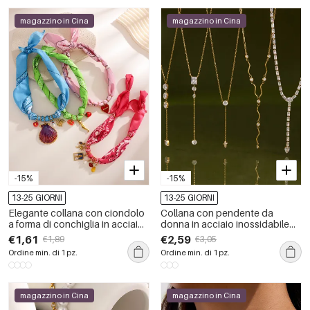
magazzino in Cina
magazzino in Cina
-15%
-15%
13-25 GIORNI
13-25 GIORNI
Elegante collana con ciondolo
Collana con pendente da
a forma di conchiglia in acciaio
donna in acciaio inossidabile
inossidabile impermeabile color
impermeabile color oro con
€1,61
€2,59
€1,89
€3,05
oro da donna
zirconi
Ordine min. di 1 pz.
Ordine min. di 1 pz.
magazzino in Cina
magazzino in Cina