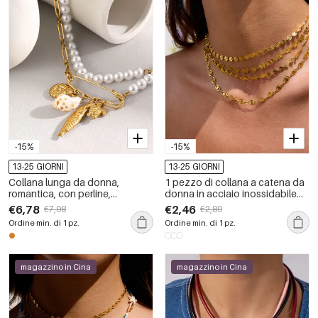
-15%
-15%
13-25 GIORNI
13-25 GIORNI
Collana lunga da donna,
1 pezzo di collana a catena da
romantica, con perline,
donna in acciaio inossidabile
conchiglia, filo, acciaio
con conchiglia classica,
€6,78
€2,46
€7,98
€2,89
inossidabile, impermeabile,
impermeabile, color oro
Ordine min. di 1 pz.
Ordine min. di 1 pz.
colore oro.
magazzino in Cina
magazzino in Cina