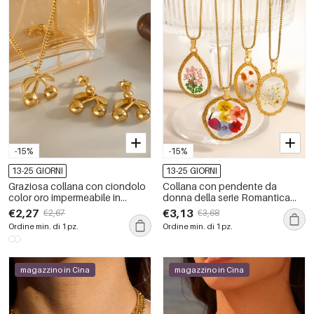
-15%
-15%
13-25 GIORNI
13-25 GIORNI
Graziosa collana con ciondolo
Collana con pendente da
color oro impermeabile in
donna della serie Romantica
acciaio inossidabile a forma di
Sweet Flower dalla forma
€2,27
€3,13
€2,67
€3,68
ciliegia
irregolare, in acciaio
Ordine min. di 1 pz.
Ordine min. di 1 pz.
inossidabile impermeabile color
oro.
magazzino in Cina
magazzino in Cina