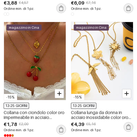
Sweet Shell in acciaio
inossidabile color ciliegia da 1
€3,88
€6,09
€4,57
€7,16
inossidabile impermeabile color
pezzo
Ordine min. di 1 pz.
Ordine min. di 1 pz.
oro
magazzino in Cina
magazzino in Cina
-15%
-15%
13-25 GIORNI
13-25 GIORNI
Collana con ciondolo color oro
Collana lunga da donna in
impermeabile in acciaio
acciaio inossidabile color oro
inossidabile con 1 pezzo di
impermeabile con nappa
€1,78
€4,39
€2,09
€5,16
frutta
floreale della serie romantica da
Ordine min. di 1 pz.
Ordine min. di 1 pz.
1 pezzo