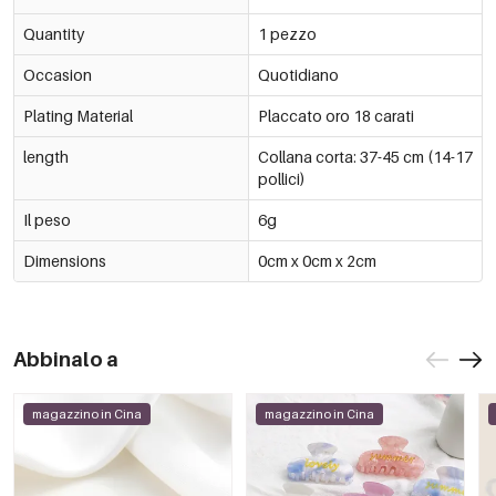
Quantity
1 pezzo
Occasion
Quotidiano
Plating Material
Placcato oro 18 carati
length
Collana corta: 37-45 cm (14-17
pollici)
Il peso
6g
Dimensions
0cm x 0cm x 2cm
Abbinalo a
magazzino in Cina
magazzino in Cina