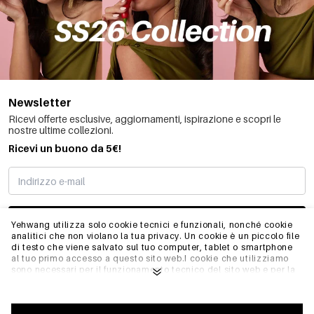
Newsletter
Ricevi offerte esclusive, aggiornamenti, ispirazione e scopri le
nostre ultime collezioni.
Ricevi un buono da 5€!
MI STO REGISTRANDO
Yehwang utilizza solo cookie tecnici e funzionali, nonché cookie
analitici che non violano la tua privacy. Un cookie è un piccolo file
di testo che viene salvato sul tuo computer, tablet o smartphone
al tuo primo accesso a questo sito web.I cookie che utilizziamo
INFO
sono necessari per il funzionamento tecnico del sito web e per la
facilità d'uso. Consentono al sito web di funzionare correttamente
e di ricordare, ad esempio, le impostazioni preferite. Ci
permettono anche di ottimizzare il nostro sito web.Per garantire
GENERALE