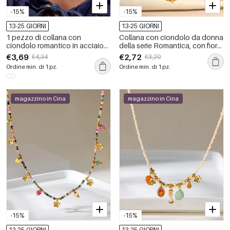
-15%
-15%
13-25 GIORNI
13-25 GIORNI
1 pezzo di collana con
Collana con ciondolo da donna
ciondolo romantico in acciaio
della serie Romantica, con fiore
inossidabile color oro
dolce, forma irregolare e cuore,
€3,69
€2,72
€4,34
€3,20
impermeabile da donna
in acciaio inossidabile,
Ordine min. di 1 pz.
Ordine min. di 1 pz.
impermeabile, colore oro.
magazzino in Cina
magazzino in Cina
-15%
-15%
13-25 GIORNI
13-25 GIORNI