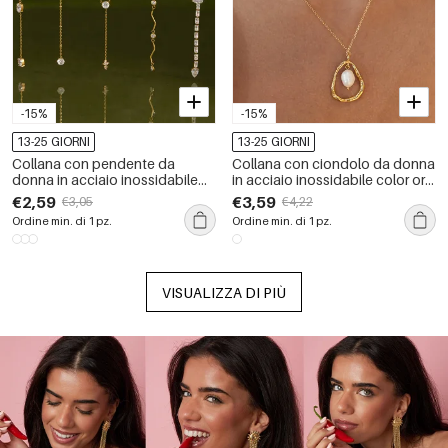
-15%
-15%
13-25 GIORNI
13-25 GIORNI
Collana con pendente da
Collana con ciondolo da donna
donna in acciaio inossidabile
in acciaio inossidabile color oro
impermeabile color oro con
con perla e goccia romantica, 1
€2,59
€3,59
€3,05
€4,22
zirconi
pezzo
Ordine min. di 1 pz.
Ordine min. di 1 pz.
VISUALIZZA DI PIÙ