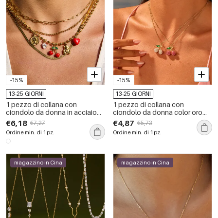
-15%
-15%
13-25 GIORNI
13-25 GIORNI
1 pezzo di collana con
1 pezzo di collana con
ciondolo da donna in acciaio
ciondolo da donna color oro
inossidabile color oro
impermeabile in acciaio
€6,18
€4,87
€7,27
€5,73
impermeabile color ciliegia
inossidabile a forma di ciliegia
Ordine min. di 1 pz.
Ordine min. di 1 pz.
naturale
dolce di lusso
magazzino in Cina
magazzino in Cina