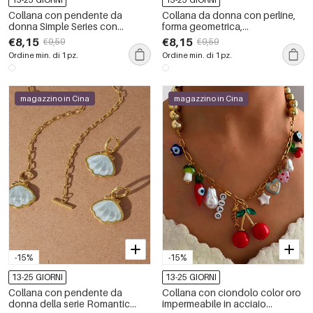
Collana con pendente da
Collana da donna con perline,
donna Simple Series con
forma geometrica,
nappina, in acciaio inossidabile
impermeabile, in acciaio
€8,15
€8,15
€9,59
€9,59
impermeabile color oro.
inossidabile color oro e zirconi,
Ordine min. di 1 pz.
Ordine min. di 1 pz.
della serie Romantic Series.
magazzino in Cina
magazzino in Cina
-15%
-15%
13-25 GIORNI
13-25 GIORNI
Collana con pendente da
Collana con ciondolo color oro
donna della serie Romantic
impermeabile in acciaio