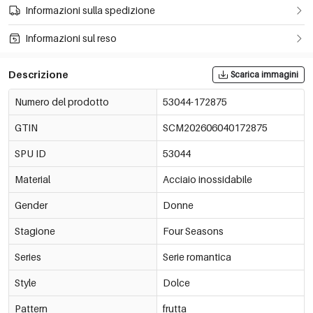
Informazioni sulla spedizione
Informazioni sul reso
Descrizione
Scarica immagini
Numero del prodotto
53044-172875
GTIN
SCM202606040172875
SPU ID
53044
Material
Acciaio inossidabile
Gender
Donne
Stagione
Four Seasons
Series
Serie romantica
Style
Dolce
Pattern
frutta