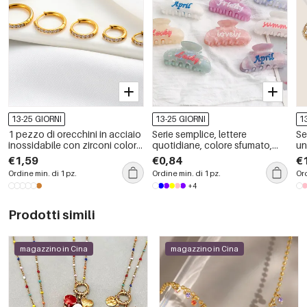
13-25 GIORNI
13-25 GIORNI
1
1 pezzo di orecchini in acciaio
Serie semplice, lettere
Se
inossidabile con zirconi color
quotidiane, colore sfumato,
un
oro impermeabili
unghie finte in PVC
oc
€1,59
€0,84
€
Ordine min. di 1 pz.
Ordine min. di 1 pz.
Ord
+4
Prodotti simili
magazzino in Cina
magazzino in Cina