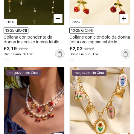
-15%
-15%
13-25 GIORNI
13-25 GIORNI
Collana con pendente da
Collane con ciondolo da donna
donna in acciaio inossidabile
color oro impermeabile in
impermeabile color oro con
acciaio inossidabile con ciliegia
€3,19
€2,03
€3,75
€2,39
zirconi
dolce della serie Romantic
Ordine min. di 1 pz.
Ordine min. di 1 pz.
magazzino in Cina
magazzino in Cina