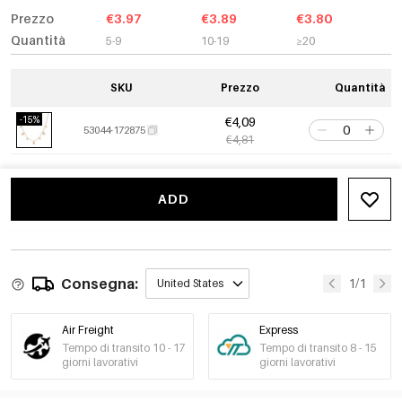
Prezzo
€3.97
€3.89
€3.80
Quantità
5-9
10-19
≥20
SKU
Prezzo
Quantità
-15%
€4,09
53044-172875
€4,81
ADD
Consegna:
1/1
United States
Air Freight
Express
Tempo di transito 10 - 17
Tempo di transito 8 - 15
giorni lavorativi
giorni lavorativi