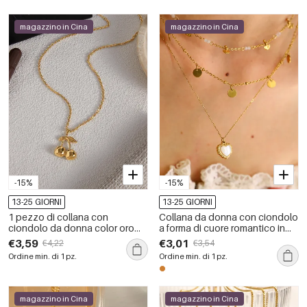
magazzino in Cina
magazzino in Cina
-15%
-15%
13-25 GIORNI
13-25 GIORNI
1 pezzo di collana con
Collana da donna con ciondolo
ciondolo da donna color oro
a forma di cuore romantico in
impermeabile in acciaio
acciaio inossidabile color oro
€3,59
€3,01
€4,22
€3,54
inossidabile a forma di ciliegia
impermeabile.
Ordine min. di 1 pz.
Ordine min. di 1 pz.
dolce
magazzino in Cina
magazzino in Cina