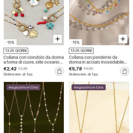
-15%
-15%
13-25 GIORNI
13-25 GIORNI
Collana con ciondolo da donna
Collana con pendente da
a forma di cuore, stile oceanico,
donna in acciaio inossidabile
impermeabile, in acciaio
impermeabile color oro con
€2,42
€5,78
€2,85
€6,80
inossidabile, colore oro, serie
zirconi
Ordine min. di 1 pz.
Ordine min. di 1 pz.
romantica per le vacanze.
magazzino in Cina
magazzino in Cina