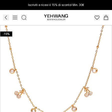
Iscriviti e ricevi il 15% di sconto! Min. 30€
B2B WHOLESALER
-15%