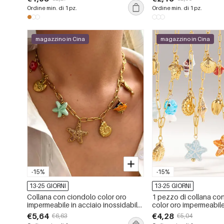
Ordine min. di 1 pz.
Ordine min. di 1 pz.
magazzino in Cina
magazzino in Cina
-15%
-15%
13-25 GIORNI
13-25 GIORNI
Collana con ciondolo color oro
1 pezzo di collana co
impermeabile in acciaio inossidabile
color oro impermeabile
oceanico da 1 pezzo
inossidabile oceanico
€5,64
€4,28
€6,63
€5,04