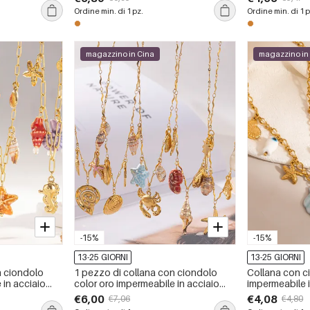
Ordine min. di 1 pz.
Ordine min. di 1 p
magazzino in Cina
magazzino in
-15%
-15%
13-25 GIORNI
13-25 GIORNI
n ciondolo
1 pezzo di collana con ciondolo
Collana con c
 in acciaio
color oro impermeabile in acciaio
impermeabile i
inossidabile oceanico
oceanico da 
€6,00
€4,08
€7,06
€4,80