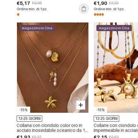
oceanico da 1 pezzo
oceanico da 1 pezzo
€5,17
€1,90
€6,08
€2,23
Ordine min. di 1 pz.
Ordine min. di 1 pz.
magazzino in Cina
magazzino in Cina
-15%
-15%
13-25 GIORNI
13-25 GIORNI
Collana con ciondolo color oro in
Collane con ciondolo 
acciaio inossidabile oceanico da 1
impermeabile in acciai
pezzo
oceanico
€1,93
€2,15
€2,27
€2,53