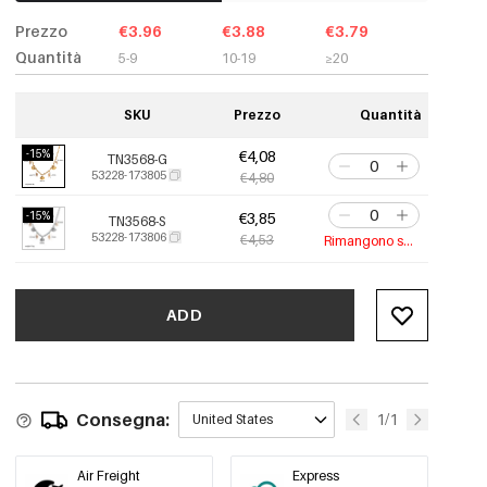
Prezzo
€3.96
€3.88
€3.79
Quantità
5-9
10-19
≥20
SKU
Prezzo
Quantità
-15%
€4,08
TN3568-G
53228-173805
€4,80
-15%
€3,85
TN3568-S
53228-173806
€4,53
Rimangono solo 5
ADD
Consegna:
1/1
United States
Air Freight
Express