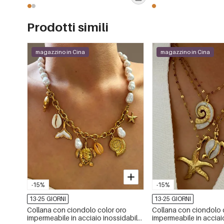
Prodotti simili
magazzino in Cina
magazzino in Cina
-15%
-15%
13-25 GIORNI
13-25 GIORNI
Collana con ciondolo color oro
Collana con ciondolo 
impermeabile in acciaio inossidabile
impermeabile in acciai