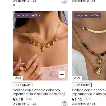
Ordine min. di 1 pz.
Ordine min. di 1 pz.
magazzino in Cina
magazzino in Cina
-15%
-15%
13-25 GIORNI
13-25 GIORNI
Collana con ciondolo color oro
Collana con ciondolo 
impermeabile in acciaio inossidabile
impermeabile in acciai
oceanico
da 1 pezzo
€7,18
€1,13
€8,45
€1,33
Ordine min. di 1 pz.
Ordine min. di 1 pz.