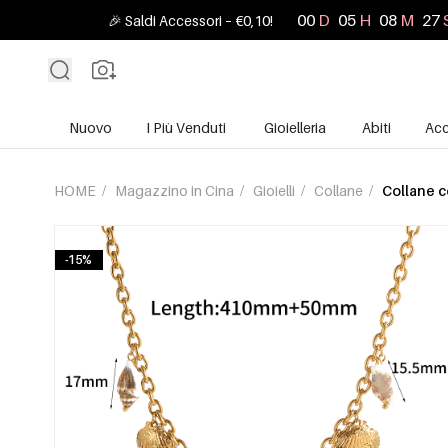
00
D
05
H
08
M
25
🎉 Saldi Accessori – €0,10!
Nuovo
I Più Venduti
Gioielleria
Abiti
Acc
HOME
/
Magazzino in Cina
/
Gioielli
/
Collane
/
Collane c
-15%