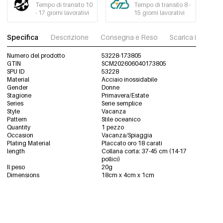
Tempo di transito 10
Tempo di transito 8 -
- 17 giorni lavorativi
15 giorni lavorativi
Specifica
Descrizione
Consegna e Reso
Scarica immagini
Numero del prodotto
53228-173805
GTIN
SCM202606040173805
SPU ID
53228
Material
Acciaio inossidabile
Gender
Donne
Stagione
Primavera/Estate
Series
Serie semplice
Style
Vacanza
Pattern
Stile oceanico
Quantity
1 pezzo
Occasion
Vacanza/Spiaggia
Plating Material
Placcato oro 18 carati
length
Collana corta: 37-45 cm (14-17
pollici)
Il peso
20g
Dimensions
18cm x 4cm x 1cm