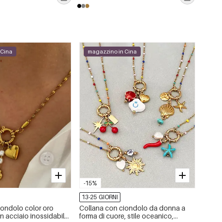
 Cina
magazzino in Cina
-15%
13-25 GIORNI
iondolo color oro
Collana con ciondolo da donna a
n acciaio inossidabile
forma di cuore, stile oceanico,