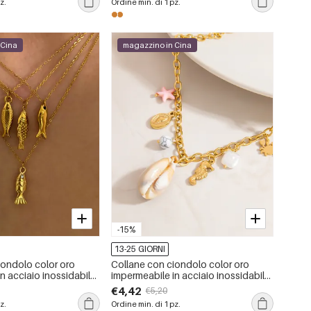
z.
Ordine min. di 1 pz.
 Cina
magazzino in Cina
-15%
13-25 GIORNI
iondolo color oro
Collane con ciondolo color oro
n acciaio inossidabile
impermeabile in acciaio inossidabile
sce, 1 pezzo
oceanico
€4,42
€5,20
z.
Ordine min. di 1 pz.