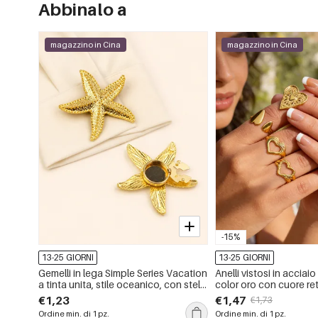
Abbinalo a
magazzino in Cina
magazzino in Cina
-15%
13-25 GIORNI
13-25 GIORNI
Gemelli in lega Simple Series Vacation
Anelli vistosi in acciai
a tinta unita, stile oceanico, con stelle
color oro con cuore ret
marine.
impermeabili.
€1,23
€1,47
€1,73
Ordine min. di 1 pz.
Ordine min. di 1 pz.