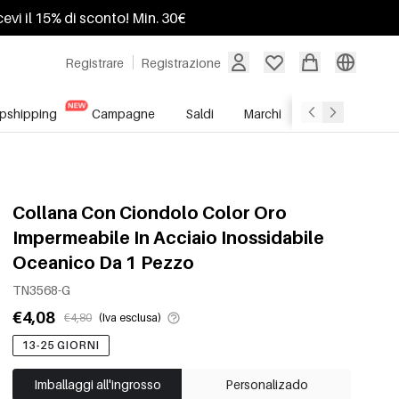
ricevi il 15% di sconto! Min. 30€
Registrare
Registrazione
pshipping
Campagne
Saldi
Marchi
Servizio All'In
Collana Con Ciondolo Color Oro
Impermeabile In Acciaio Inossidabile
Oceanico Da 1 Pezzo
TN3568-G
€4,08
€4,80
(Iva esclusa)
13-25 GIORNI
Imballaggi all'ingrosso
Personalizado