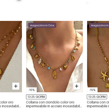
magazzino in Cina
magazzino in
-15%
-15%
13-25 GIORNI
13-25 GIORNI
color oro
Collana con ciondolo color oro
Collana con c
o inossidabile
impermeabile in acciaio inossidabile
impermeabile i