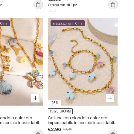
z.
Ordine min. di 1 pz.
 Cina
magazzino in Cina
-15%
13-25 GIORNI
iondolo color oro
Collana con ciondolo color oro
n acciaio inossidabile
impermeabile in acciaio inossidabile
1 pezzo
oceanico da 1 pezzo
€2,96
€3,48