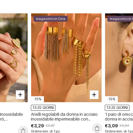
magazzino in Cina
magazzino in 
-15%
-15%
13-25 GIORNI
13-25 GIORNI
o inossidabile
Anelli regolabili da donna in acciaio
1 paio di orec
rò,
inossidabile impermeabile con
donna in accia
nappa, serie semplice, 1 pezzo
oro, stile retrò,
€3,29
€3,09
€3,87
€3,64
impermeabili
Ordine min. di 1 pz.
Ordine min. di 1 p