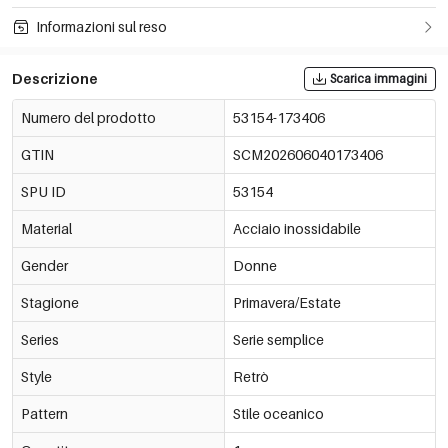
Informazioni sul reso
Descrizione
Scarica immagini
Numero del prodotto
53154-173406
GTIN
SCM202606040173406
SPU ID
53154
Material
Acciaio inossidabile
Gender
Donne
Stagione
Primavera/Estate
Series
Serie semplice
Style
Retrò
Pattern
Stile oceanico