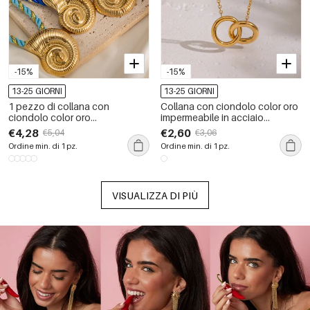
-15%
-15%
13-25 GIORNI
13-25 GIORNI
1 pezzo di collana con
Collana con ciondolo color oro
ciondolo color oro
impermeabile in acciaio
impermeabile in acciaio
inossidabile con cerchio
€4,28
€2,60
€5,04
€3,06
inossidabile a forma di buccino
semplice da 1 pezzo
Ordine min. di 1 pz.
Ordine min. di 1 pz.
VISUALIZZA DI PIÙ