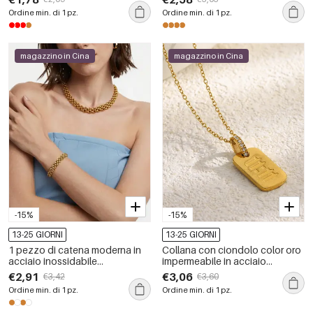
frutta
pezzo
Ordine min. di 1 pz.
Ordine min. di 1 pz.
magazzino in Cina
magazzino in Cina
-15%
-15%
13-25 GIORNI
13-25 GIORNI
1 pezzo di catena moderna in
Collana con ciondolo color oro
acciaio inossidabile
impermeabile in acciaio
impermeabile color oro, collane
inossidabile semplice
€2,91
€3,06
€3,42
€3,60
da donna
Ordine min. di 1 pz.
Ordine min. di 1 pz.