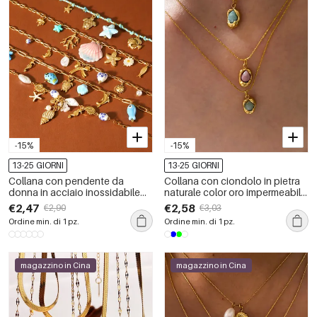
-15%
-15%
13-25 GIORNI
13-25 GIORNI
Collana con pendente da
Collana con ciondolo in pietra
donna in acciaio inossidabile
naturale color oro impermeabile
impermeabile color oro, stile
in acciaio inossidabile da 1
€2,47
€2,58
€2,90
€3,03
spiaggia.
pezzo
Ordine min. di 1 pz.
Ordine min. di 1 pz.
magazzino in Cina
magazzino in Cina