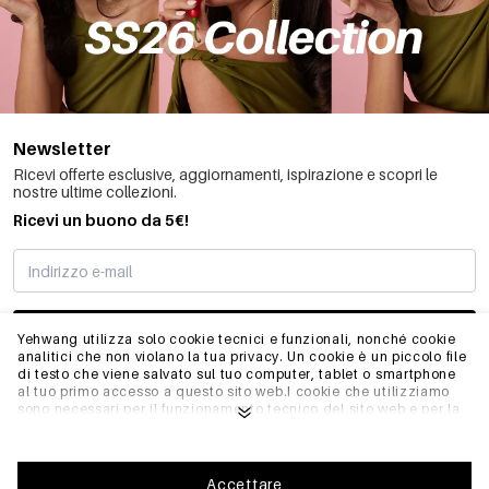
Newsletter
Ricevi offerte esclusive, aggiornamenti, ispirazione e scopri le
nostre ultime collezioni.
Ricevi un buono da 5€!
MI STO REGISTRANDO
Yehwang utilizza solo cookie tecnici e funzionali, nonché cookie
analitici che non violano la tua privacy. Un cookie è un piccolo file
di testo che viene salvato sul tuo computer, tablet o smartphone
al tuo primo accesso a questo sito web.I cookie che utilizziamo
INFO
sono necessari per il funzionamento tecnico del sito web e per la
facilità d'uso. Consentono al sito web di funzionare correttamente
e di ricordare, ad esempio, le impostazioni preferite. Ci
permettono anche di ottimizzare il nostro sito web.Per garantire
GENERALE
una buona esperienza di navigazione e acquisto su Yehwang, ti
Accettare