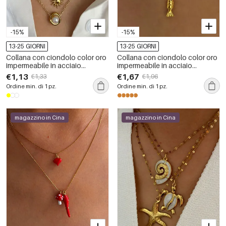
-15%
-15%
13-25 GIORNI
13-25 GIORNI
Collana con ciondolo color oro
Collana con ciondolo color oro
impermeabile in acciaio
impermeabile in acciaio
inossidabile da 1 pezzo
inossidabile a forma di pesce, 1
€1,13
€1,67
€1,33
€1,96
pezzo
Ordine min. di 1 pz.
Ordine min. di 1 pz.
magazzino in Cina
magazzino in Cina