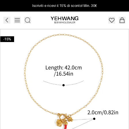
Iscriviti e ricevi il 15% di sconto! Min. 30€
B2B WHOLESALER
-15%