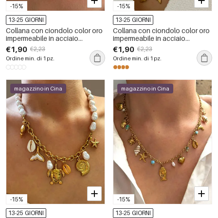
-15%
-15%
13-25 GIORNI
13-25 GIORNI
Collana con ciondolo color oro
Collana con ciondolo color oro
impermeabile in acciaio
impermeabile in acciaio
inossidabile Chill da 1 pezzo
inossidabile oceanico da 1
€1,90
€1,90
€2,23
€2,23
pezzo
Ordine min. di 1 pz.
Ordine min. di 1 pz.
magazzino in Cina
magazzino in Cina
-15%
-15%
13-25 GIORNI
13-25 GIORNI