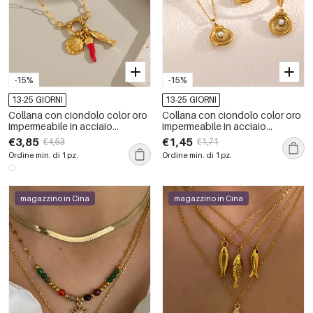
-15%
-15%
13-25 GIORNI
13-25 GIORNI
Collana con ciondolo color oro
Collana con ciondolo color oro
impermeabile in acciaio
impermeabile in acciaio
inossidabile Chill Charm da 1
inossidabile con conchiglia da
€3,85
€1,45
€4,53
€1,71
pezzo
1 pezzo
Ordine min. di 1 pz.
Ordine min. di 1 pz.
magazzino in Cina
magazzino in Cina