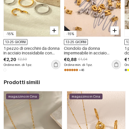
-15%
-15%
13-25 GIORNI
13-25 GIORNI
1
1 pezzo di orecchini da donna
Ciondolo da donna
1 
in acciaio inossidabile con
impermeabile in acciaio
do
zirconi color oro impermeabili
inossidabile con lettera di
mi
€2,20
€0,88
€
€2,59
€1,04
moda fai da te della serie
Ordine min. di 1 pz.
Ordine min. di 1 pz.
Ord
semplice
+46
Prodotti simili
magazzino in Cina
magazzino in Cina