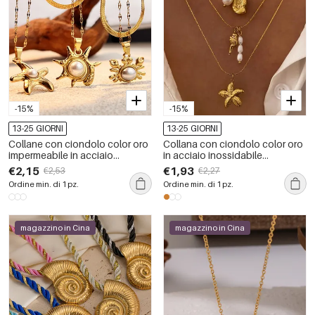
-15%
-15%
13-25 GIORNI
13-25 GIORNI
Collane con ciondolo color oro
Collana con ciondolo color oro
impermeabile in acciaio
in acciaio inossidabile
inossidabile oceanico
oceanico da 1 pezzo
€2,15
€1,93
€2,53
€2,27
Ordine min. di 1 pz.
Ordine min. di 1 pz.
magazzino in Cina
magazzino in Cina