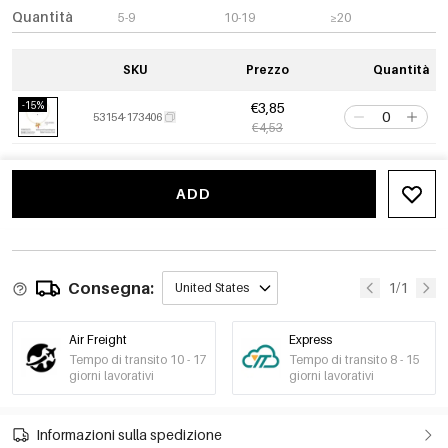
Quantità
5-9
10-19
≥20
SKU
Prezzo
Quantità
-15%
€3,85
53154-173406
€4,53
ADD
Consegna:
1/1
United States
Air Freight
Express
Tempo di transito 10 - 17
Tempo di transito 8 - 15
giorni lavorativi
giorni lavorativi
Informazioni sulla spedizione