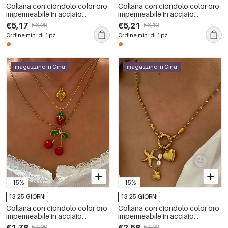
Collana con ciondolo color oro
Collana con ciondolo color oro
impermeabile in acciaio
impermeabile in acciaio
inossidabile oceanico da 1
inossidabile oceanico da 1
€5,17
€5,21
€6,08
€6,13
pezzo
pezzo
Ordine min. di 1 pz.
Ordine min. di 1 pz.
magazzino in Cina
magazzino in Cina
-15%
-15%
13-25 GIORNI
13-25 GIORNI
Collana con ciondolo color oro
Collana con ciondolo color oro
impermeabile in acciaio
impermeabile in acciaio
inossidabile con 1 pezzo di
inossidabile oceanico da 1
€1,78
€2,58
€2,09
€3,03