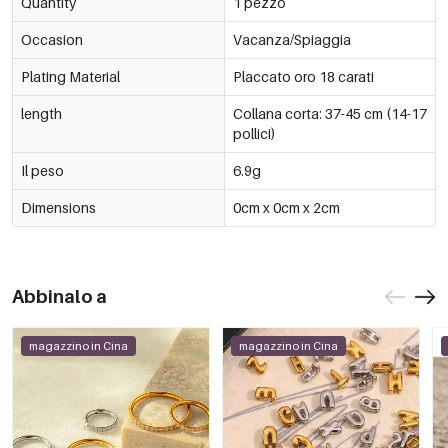
Quantity
1 pezzo
Occasion
Vacanza/Spiaggia
Plating Material
Placcato oro 18 carati
length
Collana corta: 37-45 cm (14-17
pollici)
Il peso
6.9g
Dimensions
0cm x 0cm x 2cm
Abbinalo a
magazzino in Cina
magazzino in Cina