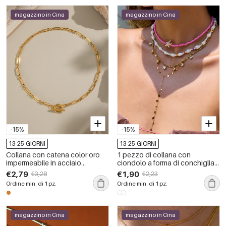
magazzino in Cina
magazzino in Cina
-15%
-15%
13-25 GIORNI
13-25 GIORNI
Collana con catena color oro
1 pezzo di collana con
impermeabile in acciaio
ciondolo a forma di conchiglia
inossidabile da 1 pezzo
per le vacanze, in acciaio
€2,79
€1,90
€3,28
€2,23
inossidabile, impermeabile,
Ordine min. di 1 pz.
Ordine min. di 1 pz.
color oro, da donna
magazzino in Cina
magazzino in Cina