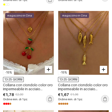
Ordine min. di 1 pz.
Ordine min. di 1 pz.
magazzino in Cina
magazzino in Cina
-15%
-15%
13-25 GIORNI
13-25 GIORNI
Collana con ciondolo color oro
Collana con ciondolo color oro
impermeabile in acciaio
impermeabile in acciaio
inossidabile con 1 pezzo di
inossidabile a forma di pesce, 1
€1,78
€1,67
€2,09
€1,96
frutta
pezzo
Ordine min. di 1 pz.
Ordine min. di 1 pz.