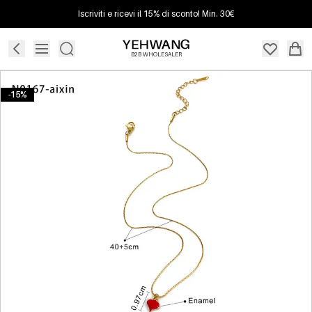
Iscriviti e ricevi il 15% di sconto! Min. 30€
B2B WHOLESALER
-15%