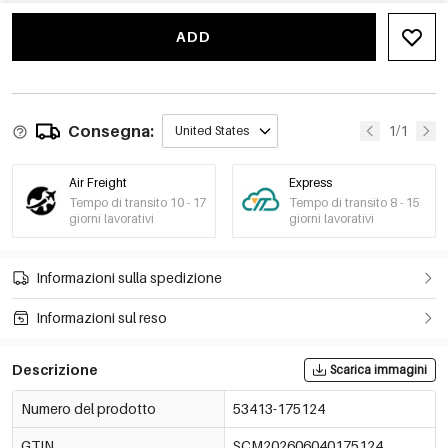
ADD
Consegna:
1/1
United States
Air Freight
Express
Tempo di transito 10 - 17
Tempo di transito 8 - 15
giorni lavorativi
giorni lavorativi
Informazioni sulla spedizione
Informazioni sul reso
Descrizione
Scarica immagini
Numero del prodotto
53413-175124
GTIN
SCM202606040175124