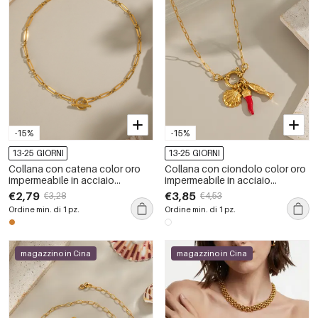
-15%
-15%
13-25 GIORNI
13-25 GIORNI
Collana con catena color oro
Collana con ciondolo color oro
impermeabile in acciaio
impermeabile in acciaio
inossidabile da 1 pezzo
inossidabile Chill Charm da 1
€2,79
€3,85
€3,28
€4,53
pezzo
Ordine min. di 1 pz.
Ordine min. di 1 pz.
magazzino in Cina
magazzino in Cina