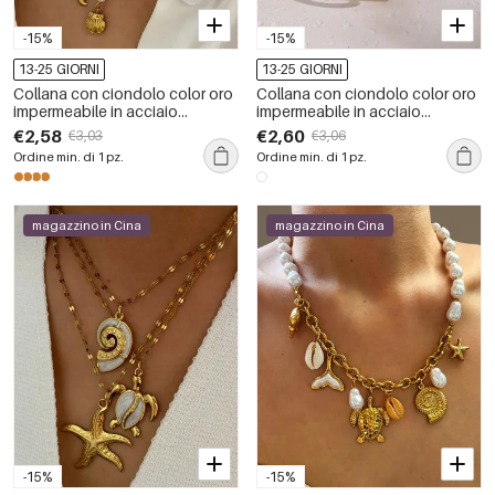
-15%
-15%
13-25 GIORNI
13-25 GIORNI
Collana con ciondolo color oro
Collana con ciondolo color oro
impermeabile in acciaio
impermeabile in acciaio
inossidabile oceanico da 1
inossidabile con cerchio
€2,58
€2,60
€3,03
€3,06
pezzo
semplice da 1 pezzo
Ordine min. di 1 pz.
Ordine min. di 1 pz.
magazzino in Cina
magazzino in Cina
-15%
-15%