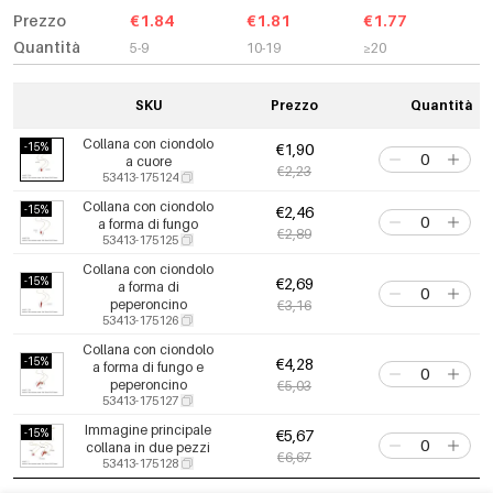
Prezzo
€1.84
€1.81
€1.77
Quantità
5-9
10-19
≥20
SKU
Prezzo
Quantità
Collana con ciondolo
-15%
€1,90
a cuore
€2,23
53413-175124
Collana con ciondolo
-15%
€2,46
a forma di fungo
€2,89
53413-175125
Collana con ciondolo
-15%
€2,69
a forma di
peperoncino
€3,16
53413-175126
Collana con ciondolo
-15%
€4,28
a forma di fungo e
peperoncino
€5,03
53413-175127
Immagine principale
-15%
€5,67
collana in due pezzi
€6,67
53413-175128