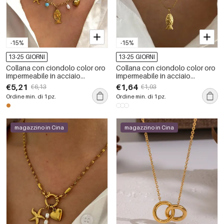
-15%
-15%
13-25 GIORNI
13-25 GIORNI
Collana con ciondolo color oro
Collana con ciondolo color oro
impermeabile in acciaio
impermeabile in acciaio
inossidabile oceanico da 1
inossidabile a forma di pesce, 1
€5,21
€1,64
€6,13
€1,93
pezzo
pezzo
Ordine min. di 1 pz.
Ordine min. di 1 pz.
magazzino in Cina
magazzino in Cina