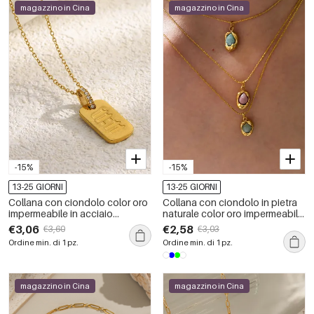
magazzino in Cina
magazzino in Cina
-15%
-15%
13-25 GIORNI
13-25 GIORNI
Collana con ciondolo color oro
Collana con ciondolo in pietra
impermeabile in acciaio
naturale color oro impermeabile
inossidabile semplice
in acciaio inossidabile da 1
€3,06
€2,58
€3,60
€3,03
pezzo
Ordine min. di 1 pz.
Ordine min. di 1 pz.
magazzino in Cina
magazzino in Cina