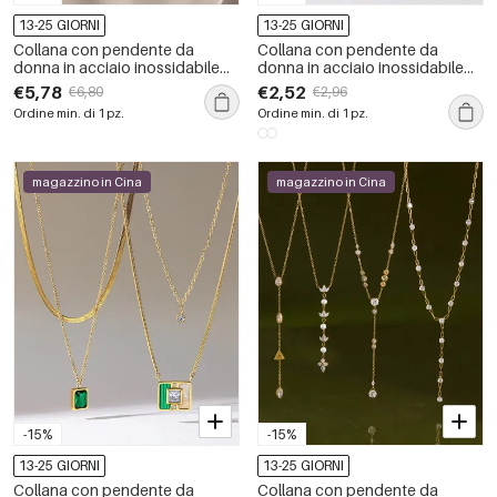
13-25 GIORNI
13-25 GIORNI
Collana con pendente da
Collana con pendente da
donna in acciaio inossidabile
donna in acciaio inossidabile
impermeabile color oro con
impermeabile color oro con
€5,78
€2,52
€6,80
€2,96
zirconi
zirconi
Ordine min. di 1 pz.
Ordine min. di 1 pz.
magazzino in Cina
magazzino in Cina
-15%
-15%
13-25 GIORNI
13-25 GIORNI
Collana con pendente da
Collana con pendente da