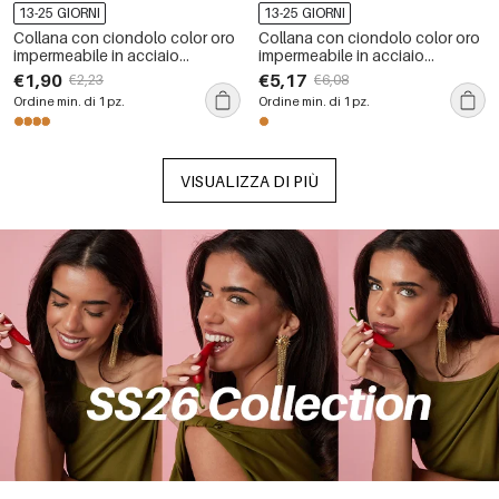
13-25 GIORNI
13-25 GIORNI
Collana con ciondolo color oro
Collana con ciondolo color oro
impermeabile in acciaio
impermeabile in acciaio
inossidabile oceanico da 1
inossidabile oceanico da 1
€1,90
€5,17
€2,23
€6,08
pezzo
pezzo
Ordine min. di 1 pz.
Ordine min. di 1 pz.
VISUALIZZA DI PIÙ