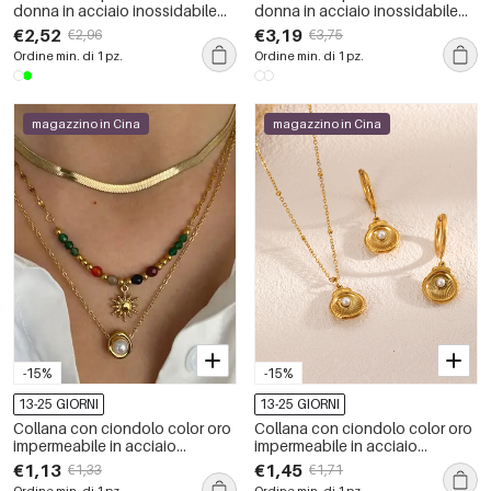
donna in acciaio inossidabile
donna in acciaio inossidabile
impermeabile color oro con
impermeabile color oro con
€2,52
€3,19
€2,96
€3,75
zirconi
zirconi
Ordine min. di 1 pz.
Ordine min. di 1 pz.
magazzino in Cina
magazzino in Cina
-15%
-15%
13-25 GIORNI
13-25 GIORNI
Collana con ciondolo color oro
Collana con ciondolo color oro
impermeabile in acciaio
impermeabile in acciaio
inossidabile da 1 pezzo
inossidabile con conchiglia da
€1,13
€1,45
€1,33
€1,71
1 pezzo