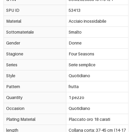
SPU ID
53413
Material
Acciaio inossidabile
Sottomateriale
Smalto
Gender
Donne
Stagione
Four Seasons
Series
Serie semplice
Style
Quotidiano
Pattern
frutta
Quantity
1 pezzo
Occasion
Quotidiano
Plating Material
Placcato oro 18 carati
length
Collana corta: 37-45 cm (14-17