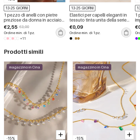
13-25 GIORNI
13-25 GIORNI
1
1 pezzo di anelli con pietre
Elastici per capelli eleganti in
1 
preziose da donna in acciaio
tessuto tinta unita della serie
im
inossidabile di forma irregolare,
Simple con strass
in
€2,55
€0,09
€
€3,00
impermeabili, color oro
ge
Ordine min. di 1 pz.
Ordine min. di 1 pz.
Ord
+11
Prodotti simili
magazzino in Cina
magazzino in Cina
-15%
-15%