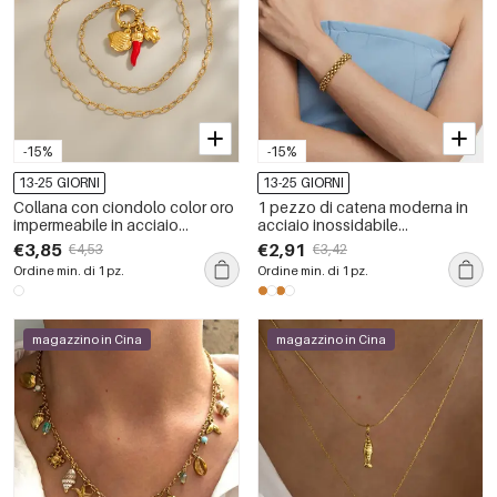
-15%
-15%
13-25 GIORNI
13-25 GIORNI
Collana con ciondolo color oro
1 pezzo di catena moderna in
impermeabile in acciaio
acciaio inossidabile
inossidabile Chill Charm da 1
impermeabile color oro, collane
€3,85
€2,91
€4,53
€3,42
pezzo
da donna
Ordine min. di 1 pz.
Ordine min. di 1 pz.
magazzino in Cina
magazzino in Cina