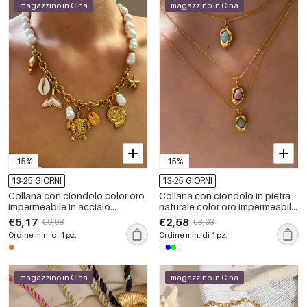
magazzino in Cina
magazzino in Cina
-15%
-15%
13-25 GIORNI
13-25 GIORNI
Collana con ciondolo color oro
Collana con ciondolo in pietra
impermeabile in acciaio
naturale color oro impermeabile
inossidabile oceanico da 1
in acciaio inossidabile da 1
€5,17
€2,58
€6,08
€3,03
pezzo
pezzo
Ordine min. di 1 pz.
Ordine min. di 1 pz.
magazzino in Cina
magazzino in Cina