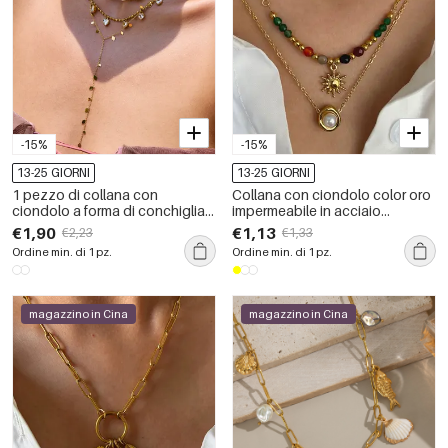
-15%
-15%
13-25 GIORNI
13-25 GIORNI
1 pezzo di collana con
Collana con ciondolo color oro
ciondolo a forma di conchiglia
impermeabile in acciaio
per le vacanze, in acciaio
inossidabile da 1 pezzo
€1,90
€1,13
€2,23
€1,33
inossidabile, impermeabile,
Ordine min. di 1 pz.
Ordine min. di 1 pz.
color oro, da donna
magazzino in Cina
magazzino in Cina