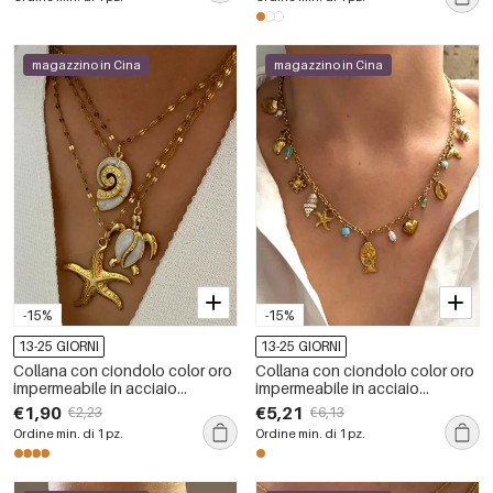
magazzino in Cina
magazzino in Cina
-15%
-15%
13-25 GIORNI
13-25 GIORNI
Collana con ciondolo color oro
Collana con ciondolo color oro
impermeabile in acciaio
impermeabile in acciaio
inossidabile oceanico da 1
inossidabile oceanico da 1
€1,90
€5,21
€2,23
€6,13
pezzo
pezzo
Ordine min. di 1 pz.
Ordine min. di 1 pz.