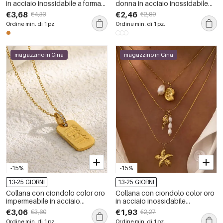
in acciaio inossidabile a forma
donna in acciaio inossidabile
di conchiglia, 1 pezzo
con conchiglia classica,
€3,68
€2,46
€4,33
€2,89
impermeabile, color oro
Ordine min. di 1 pz.
Ordine min. di 1 pz.
magazzino in Cina
magazzino in Cina
-15%
-15%
13-25 GIORNI
13-25 GIORNI
Collana con ciondolo color oro
Collana con ciondolo color oro
impermeabile in acciaio
in acciaio inossidabile
inossidabile semplice
oceanico da 1 pezzo
€3,06
€1,93
€3,60
€2,27
Ordine min. di 1 pz.
Ordine min. di 1 pz.