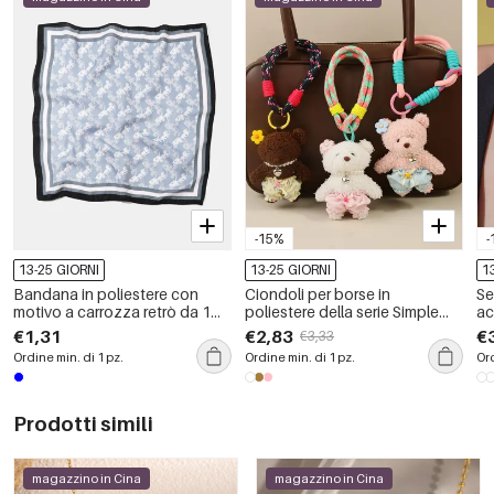
-15%
-
13-25 GIORNI
13-25 GIORNI
1
Bandana in poliestere con
Ciondoli per borse in
Se
motivo a carrozza retrò da 1
poliestere della serie Simple
ac
pezzo
con simpatici animali dei
so
€1,31
€2,83
€
€3,33
cartoni animati
or
Ordine min. di 1 pz.
Ordine min. di 1 pz.
Ord
Prodotti simili
magazzino in Cina
magazzino in Cina