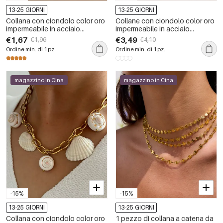
13-25 GIORNI
13-25 GIORNI
Collana con ciondolo color oro
Collane con ciondolo color oro
impermeabile in acciaio
impermeabile in acciaio
inossidabile a forma di pesce, 1
inossidabile con conchiglia da
€1,67
€3,49
€1,96
€4,10
pezzo
1 pezzo
Ordine min. di 1 pz.
Ordine min. di 1 pz.
magazzino in Cina
magazzino in Cina
-15%
-15%
13-25 GIORNI
13-25 GIORNI
Collana con ciondolo color oro
1 pezzo di collana a catena da