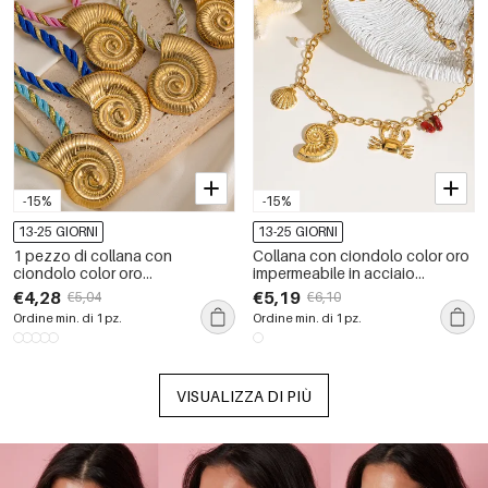
-15%
-15%
13-25 GIORNI
13-25 GIORNI
1 pezzo di collana con
Collana con ciondolo color oro
ciondolo color oro
impermeabile in acciaio
impermeabile in acciaio
inossidabile a conchiglia
€4,28
€5,19
€5,04
€6,10
inossidabile a forma di buccino
Ordine min. di 1 pz.
Ordine min. di 1 pz.
VISUALIZZA DI PIÙ