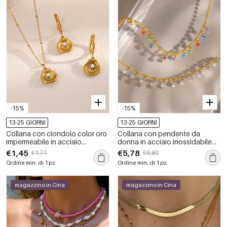
-15%
-15%
13-25 GIORNI
13-25 GIORNI
Collana con ciondolo color oro
Collana con pendente da
impermeabile in acciaio
donna in acciaio inossidabile
inossidabile con conchiglia da
impermeabile color oro con
€1,45
€5,78
€1,71
€6,80
1 pezzo
zirconi
Ordine min. di 1 pz.
Ordine min. di 1 pz.
magazzino in Cina
magazzino in Cina