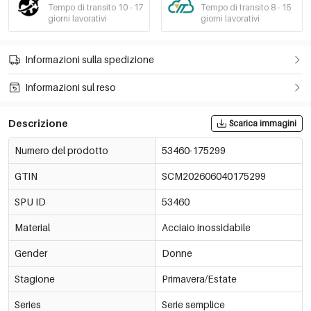
Tempo di transito 10 - 17
Tempo di transito 8 - 15
giorni lavorativi
giorni lavorativi
Informazioni sulla spedizione
Informazioni sul reso
Descrizione
Scarica immagini
Numero del prodotto
53460-175299
GTIN
SCM202606040175299
SPU ID
53460
Material
Acciaio inossidabile
Gender
Donne
Stagione
Primavera/Estate
Series
Serie semplice