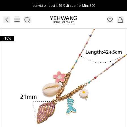
Iscriviti e ricevi il 15% di sconto! Min. 30€
B2B WHOLESALER
-15%