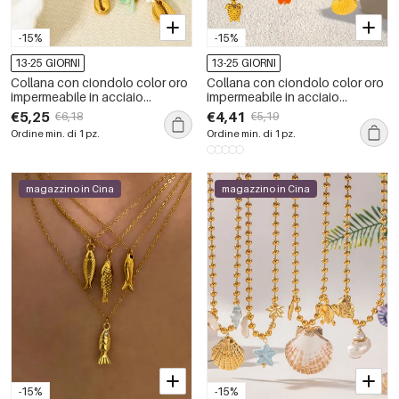
-15%
-15%
13-25 GIORNI
13-25 GIORNI
Collana con ciondolo color oro
Collana con ciondolo color oro
impermeabile in acciaio
impermeabile in acciaio
inossidabile con conchiglia da
inossidabile con conchiglia da
€5,25
€4,41
€6,18
€5,19
1 pezzo
1 pezzo
Ordine min. di 1 pz.
Ordine min. di 1 pz.
magazzino in Cina
magazzino in Cina
-15%
-15%