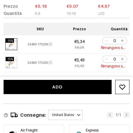
Prezzo
€5.18
€5.07
€4.97
Quantità
5-9
10-19
≥20
SKU
Prezzo
Quantità
-15%
€5,34
53460-175299
€6,28
Rimangono solo 5
-15%
€5,49
53460-175300
€6,46
Rimangono solo 1
ADD
Consegna:
1/1
United States
Air Freight
Express