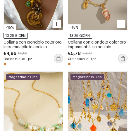
-15%
-15%
13-25 GIORNI
13-25 GIORNI
Collana con ciondolo color oro
Collana con ciondolo color oro
impermeabile in acciaio
impermeabile in acciaio
inossidabile con conchiglia da
inossidabile con conchiglia da
€4,96
€5,78
€5,83
€6,80
1 pezzo
1 pezzo
Ordine min. di 1 pz.
Ordine min. di 1 pz.
magazzino in Cina
magazzino in Cina