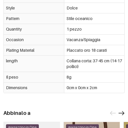
Style
Dolce
Pattern
Stile oceanico
Quantity
1 pezzo
Occasion
Vacanza/Spiaggia
Plating Material
Placcato oro 18 carati
length
Collana corta: 37-45 cm (14-17
pollici)
Il peso
8g
Dimensions
0cm x 0cm x 2cm
Abbinalo a
magazzino in Cina
magazzino in Cina