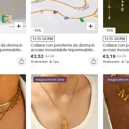
-15%
-15%
13-25 GIORNI
13-25 GIORNI
 da donna in
Collana con pendente da donna in
Collana con p
mpermeabile
acciaio inossidabile impermeabile
acciaio inoss
color oro con zirconi
color oro con 
€2,52
€3,19
€2,96
€3,75
Ordine min. di 1 pz.
Ordine min. di 1 p
magazzino in Cina
magazzino in