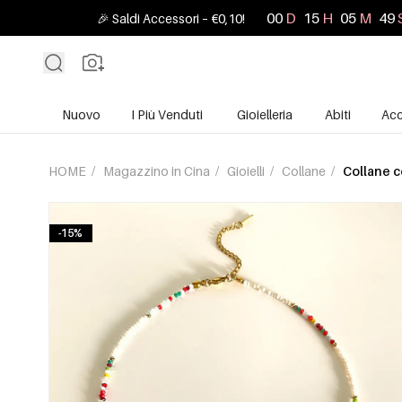
00
D
15
H
05
M
47
🎉 Saldi Accessori – €0,10!
Nuovo
I Più Venduti
Gioielleria
Abiti
Acc
HOME
/
Magazzino in Cina
/
Gioielli
/
Collane
/
Collane c
-15%