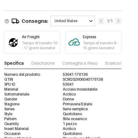
Consegna:
1/1
United States
Air Freight
Express
Tempo di transito 10
Tempo di transito 8 -
- 17 giorni lavorativi
15 giorni lavorativi
Specifica
Descrizione
Consegna e Reso
Scarica immagini
Numero del prodotto
53641-176138
GTIN
SCM202606040176138
SPU ID
53641
Material
Acciaio inossidabile
Sottomateriale
Acrilico
Gender
Donne
Stagione
Primavera/Estate
Series
Serie semplice
Style
Quotidiano
Pattern
Stile oceanico
Quantity
1 pezzo
Insert Material
Acrilico
Occasion
Quotidiano