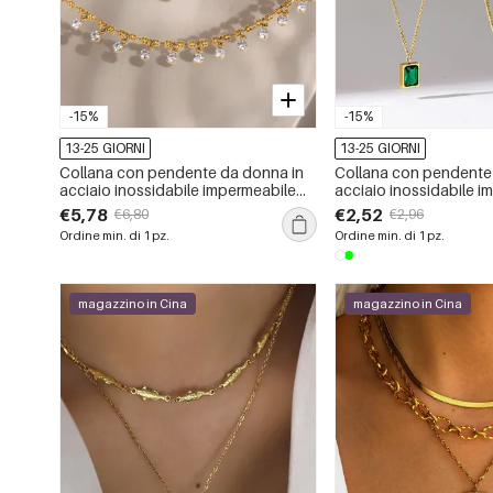
-15%
-15%
13-25 GIORNI
13-25 GIORNI
Collana con pendente da donna in
Collana con pendente
acciaio inossidabile impermeabile
acciaio inossidabile i
color oro con zirconi
color oro con zirconi
€5,78
€2,52
€6,80
€2,96
Ordine min. di 1 pz.
Ordine min. di 1 pz.
magazzino in Cina
magazzino in Cina