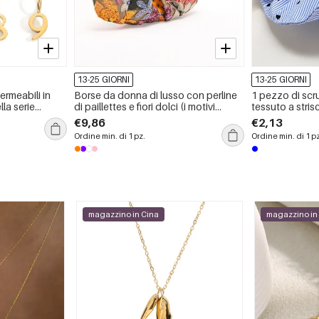
13-25 GIORNI
13-25 GIORNI
rmeabili in
Borse da donna di lusso con perline
1 pezzo di scr
lla serie
di paillettes e fiori dolci (i motivi
tessuto a stris
umeri.
floreali sono tagliati in modo casuale)
€9,86
€2,13
Ordine min. di 1 pz.
Ordine min. di 1 p
magazzino in Cina
magazzino in