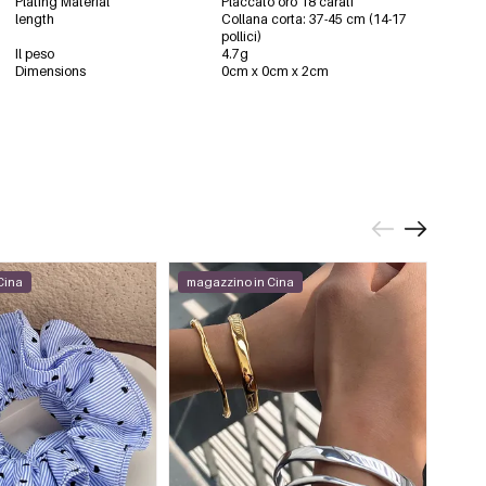
Plating Material
Placcato oro 18 carati
length
Collana corta: 37-45 cm (14-17
pollici)
Il peso
4.7g
Dimensions
0cm x 0cm x 2cm
Cina
magazzino in Cina
maga