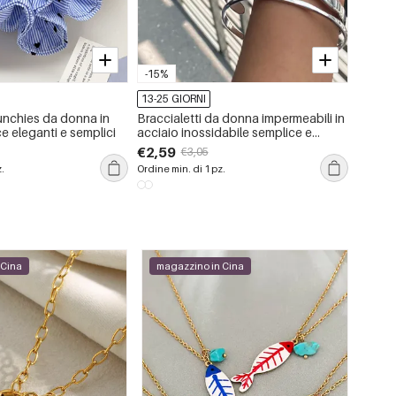
-15%
13-25 GIORNI
13-25 
unchies da donna in
Braccialetti da donna impermeabili in
Occhia
ce eleganti e semplici
acciaio inossidabile semplice e
con mon
colorato, 1 pezzo
€2,59
€3,20
€3,05
z.
Ordine min. di 1 pz.
Ordine m
 Cina
magazzino in Cina