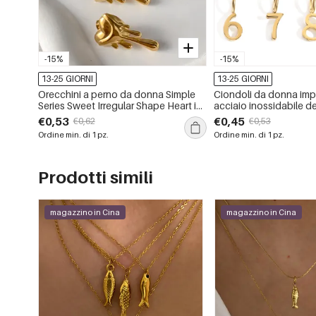
-15%
-15%
13-25 GIORNI
13-25 GIORNI
Orecchini a perno da donna Simple
Ciondoli da donna impe
Series Sweet Irregular Shape Heart in
acciaio inossidabile de
acciaio inossidabile, impermeabili,
Simple, fai da te, con n
€0,53
€0,45
€0,62
€0,53
color oro.
Ordine min. di 1 pz.
Ordine min. di 1 pz.
Prodotti simili
magazzino in Cina
magazzino in Cina