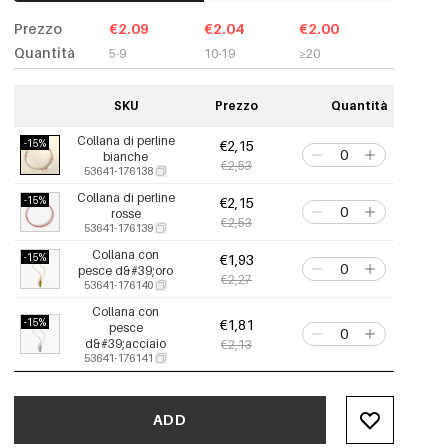
Prezzo
€2.09
€2.04
€2.00
Quantità
5-9
10-19
≥20
SKU
Prezzo
Quantità
Collana di perline
-15%
€2,15
bianche
€2,53
53641-176138
Collana di perline
-15%
€2,15
rosse
€2,53
53641-176139
Collana con
-15%
€1,93
pesce d&#39;oro
€2,27
53641-176140
Collana con
-15%
€1,81
pesce
d&#39;acciaio
€2,13
53641-176141
ADD