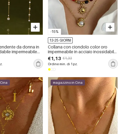
-15%
13-25 GIORNI
endente da donna in
Collana con ciondolo color oro
idabile impermeabile
impermeabile in acciaio inossidabile
zirconi
da 1 pezzo
€1,13
€1,33
z.
Ordine min. di 1 pz.
 Cina
magazzino in Cina