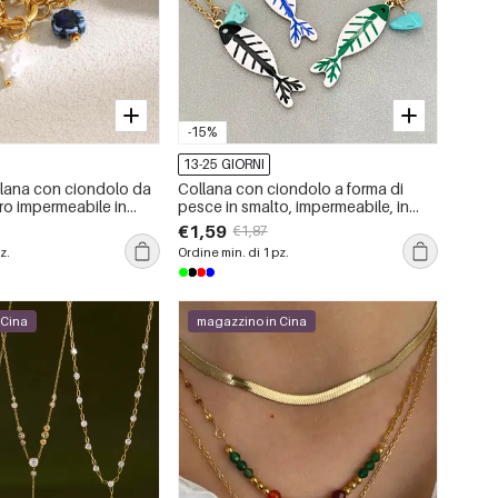
-15%
13-25 GIORNI
llana con ciondolo da
Collana con ciondolo a forma di
ro impermeabile in
pesce in smalto, impermeabile, in
dabile a forma di
acciaio inossidabile color oro, per
€1,59
€1,87
gante
donna, ideale per le vacanze.
z.
Ordine min. di 1 pz.
 Cina
magazzino in Cina