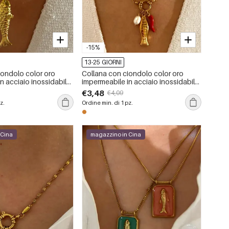
-15%
13-25 GIORNI
iondolo color oro
Collana con ciondolo color oro
n acciaio inossidabile
impermeabile in acciaio inossidabile
sce, 1 pezzo
a forma di pesce, 1 pezzo
€3,48
€4,09
z.
Ordine min. di 1 pz.
 Cina
magazzino in Cina