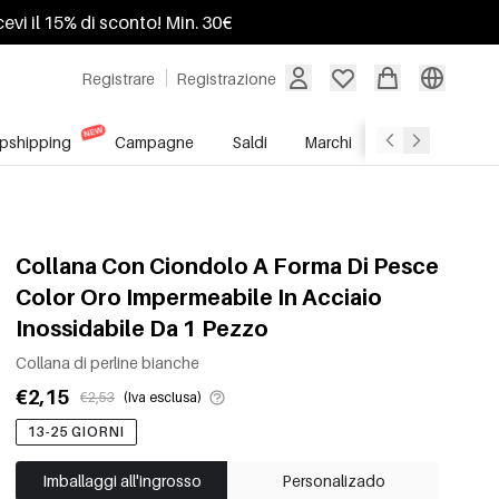
ricevi il 15% di sconto! Min. 30€
Registrare
Registrazione
pshipping
Campagne
Saldi
Marchi
Servizio All'In
Collana Con Ciondolo A Forma Di Pesce
Color Oro Impermeabile In Acciaio
Inossidabile Da 1 Pezzo
Collana di perline bianche
€2,15
€2,53
(Iva esclusa)
13-25 GIORNI
Imballaggi all'ingrosso
Personalizado