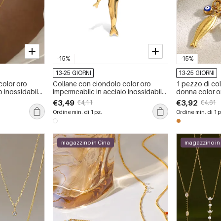
-15%
-15%
13-25 GIORNI
13-25 GIORNI
color oro
Collane con ciondolo color oro
1 pezzo di co
o inossidabile
impermeabile in acciaio inossidabile
donna color o
ezzo
a forma di pesce
acciaio inossi
€3,49
€3,92
€4,11
€4,61
pesce strava
Ordine min. di 1 pz.
Ordine min. di 1 p
magazzino in Cina
magazzino in