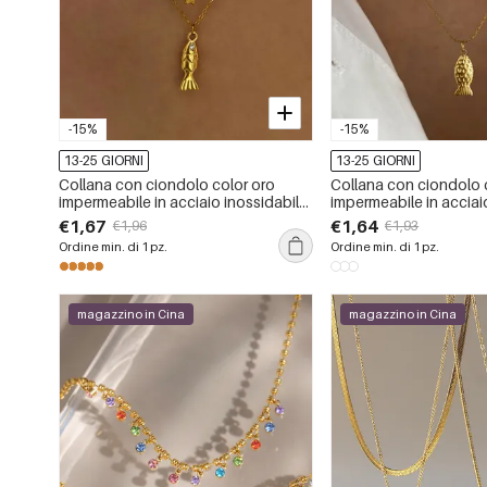
-15%
-15%
13-25 GIORNI
13-25 GIORNI
Collana con ciondolo color oro
Collana con ciondolo 
impermeabile in acciaio inossidabile
impermeabile in acciai
a forma di pesce, 1 pezzo
a forma di pesce, 1 p
€1,67
€1,64
€1,96
€1,93
Ordine min. di 1 pz.
Ordine min. di 1 pz.
magazzino in Cina
magazzino in Cina