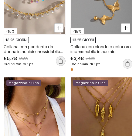
-15%
-15%
13-25 GIORNI
13-25 GIORNI
Collana con pendente da
Collana con ciondolo color oro
donna in acciaio inossidabile
impermeabile in acciaio
impermeabile color oro con
inossidabile a forma di farfalla, 1
€5,78
€3,48
€6,80
€4,09
zirconi
pezzo
Ordine min. di 1 pz.
Ordine min. di 1 pz.
magazzino in Cina
magazzino in Cina