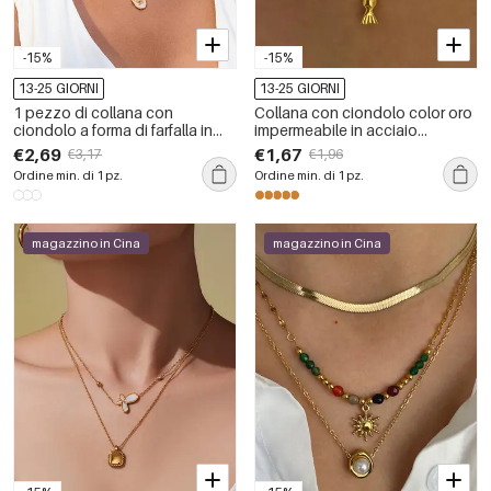
-15%
-15%
13-25 GIORNI
13-25 GIORNI
1 pezzo di collana con
Collana con ciondolo color oro
ciondolo a forma di farfalla in
impermeabile in acciaio
acciaio inossidabile
inossidabile a forma di pesce, 1
€2,69
€1,67
€3,17
€1,96
impermeabile color oro da
pezzo
Ordine min. di 1 pz.
Ordine min. di 1 pz.
donna
magazzino in Cina
magazzino in Cina