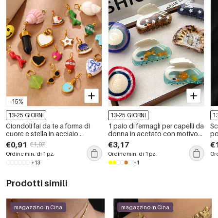
-15%
13-25 GIORNI
13-25 GIORNI
1
Ciondoli fai da te a forma di
1 paio di fermagli per capelli da
Sc
cuore e stella in acciaio
donna in acetato con motivo
po
inossidabile e ceramica
sole/luna, serie semplice e
de
€0,91
€3,17
€
€1,07
casual
Ordine min. di 1 pz.
Ordine min. di 1 pz.
Ord
+13
+1
Prodotti simili
magazzino in Cina
magazzino in Cina