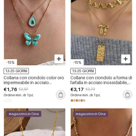
-15%
-15%
13-25 GIORNI
13-25 GIORNI
Collana con ciondolo color oro
Collane con ciondolo a forma di
impermeabile in acciaio
farfalla in acciaio inossidabile,
inossidabile a forma di farfalla
impermeabili, color oro, da
€1,76
€3,17
€2,07
€3,73
smaltata da 1 pezzo
donna
Ordine min. di 1 pz.
Ordine min. di 1 pz.
magazzino in Cina
magazzino in Cina