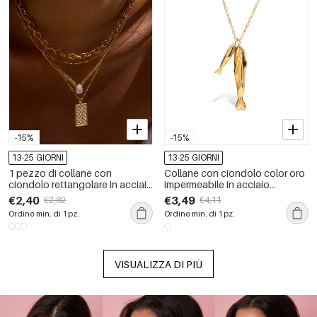
-15%
-15%
13-25 GIORNI
13-25 GIORNI
1 pezzo di collane con
Collane con ciondolo color oro
ciondolo rettangolare in acciaio
impermeabile in acciaio
inossidabile impermeabile color
inossidabile a forma di pesce
€2,40
€3,49
€2,82
€4,11
oro da donna
Ordine min. di 1 pz.
Ordine min. di 1 pz.
VISUALIZZA DI PIÙ