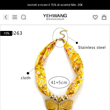
Iscriviti e ricevi il 15% di sconto! Min. 30€
B2B WHOLESALER
-15%