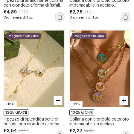
1 pezzo di affascinante collana
Collana con ciondolo color oro
con ciondolo a forma di farfalla
impermeabile in acciaio
in acciaio inossidabile
inossidabile con farfalla e fiore,
€4,89
€2,75
€5,75
€3,24
impermeabile color oro da
1 pezzo
Ordine min. di 1 pz.
Ordine min. di 1 pz.
donna
magazzino in Cina
magazzino in Cina
-15%
-15%
13-25 GIORNI
13-25 GIORNI
1 pezzo di splendida serie di
Collana con ciondolo color oro
collane con ciondolo a forma di
impermeabile in acciaio
farfalla in acciaio inossidabile
inossidabile a forma di farfalla
€3,54
€2,27
€4,17
€2,67
impermeabile color oro da
smaltata da 1 pezzo