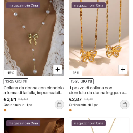
magazzino in Cina
magazzino in Cina
-15%
-15%
13-25 GIORNI
13-25 GIORNI
Collana da donna con ciondolo
1 pezzo di collana con
a forma di farfalla, impermeabile,
ciondolo da donna leggera e
in acciaio inossidabile color oro
impermeabile color oro, in
€3,81
€2,87
€4,48
€3,38
e perla, romantica e dolce.
acciaio inossidabile, a forma di
Ordine min. di 1 pz.
Ordine min. di 1 pz.
farfalla, serie romantica
magazzino in Cina
magazzino in Cina