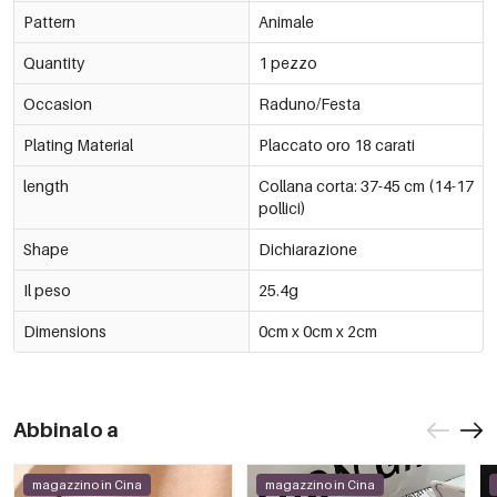
Pattern
Animale
Quantity
1 pezzo
Occasion
Raduno/Festa
Plating Material
Placcato oro 18 carati
length
Collana corta: 37-45 cm (14-17
pollici)
Shape
Dichiarazione
Il peso
25.4g
Dimensions
0cm x 0cm x 2cm
Abbinalo a
magazzino in Cina
magazzino in Cina