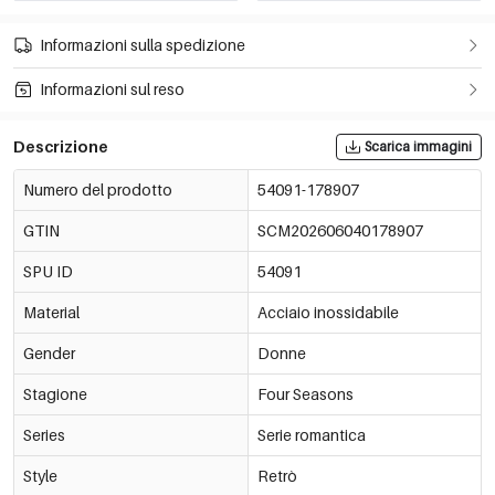
Informazioni sulla spedizione
Informazioni sul reso
Descrizione
Scarica immagini
Numero del prodotto
54091-178907
GTIN
SCM202606040178907
SPU ID
54091
Material
Acciaio inossidabile
Gender
Donne
Stagione
Four Seasons
Series
Serie romantica
Style
Retrò