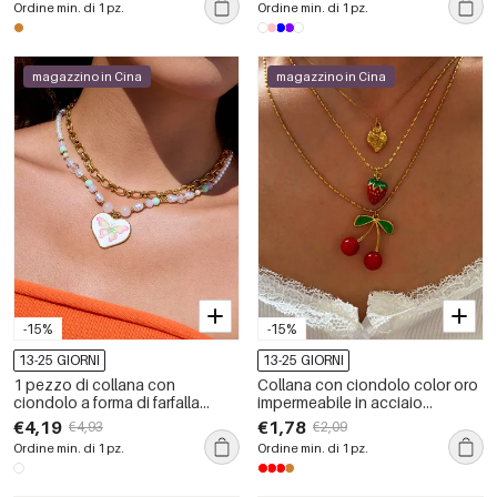
Ordine min. di 1 pz.
Ordine min. di 1 pz.
donna
magazzino in Cina
magazzino in Cina
-15%
-15%
13-25 GIORNI
13-25 GIORNI
1 pezzo di collana con
Collana con ciondolo color oro
ciondolo a forma di farfalla
impermeabile in acciaio
naturale in acciaio inossidabile
inossidabile con 1 pezzo di
€4,19
€1,78
€4,93
€2,09
impermeabile color oro da
frutta
Ordine min. di 1 pz.
Ordine min. di 1 pz.
donna