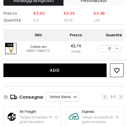
Imballaggi all'ingrosso
Personalizado
Prezzo
€3.63
€3.55
€3.48
Quantità
5-9
10-19
≥20
SKU
Prezzo
Quantità
-15%
€3,74
Colore oro
54091-178907
€4,40
ADD
Consegna:
1/1
United States
Air Freight
Express
Tempo di transito 10 - 17
Tempo di transito 8 - 15
giorni lavorativi
giorni lavorativi