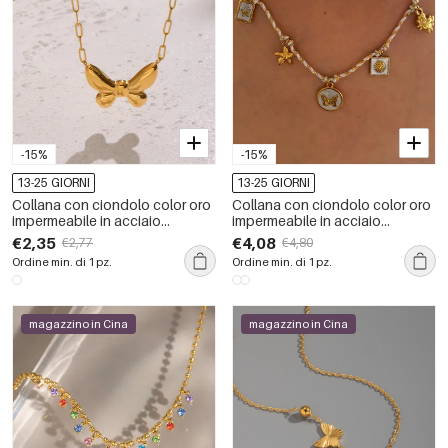
-15%
-15%
13-25 GIORNI
13-25 GIORNI
Collana con ciondolo color oro
Collana con ciondolo color oro
impermeabile in acciaio
impermeabile in acciaio
inossidabile a forma di farfalla, 1
inossidabile a forma di farfalla, 1
€2,35
€4,08
€2,77
€4,80
pezzo
pezzo
Ordine min. di 1 pz.
Ordine min. di 1 pz.
magazzino in Cina
magazzino in Cina