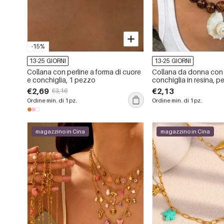
-15%
13-25 GIORNI
13-25 GIORNI
Collana con perline a forma di cuore
Collana da donna con
e conchiglia, 1 pezzo
conchiglia in resina, pe
vacanze
€2,69
€2,13
€3,16
Ordine min. di 1 pz.
Ordine min. di 1 pz.
magazzino in Cina
magazzino in Cina