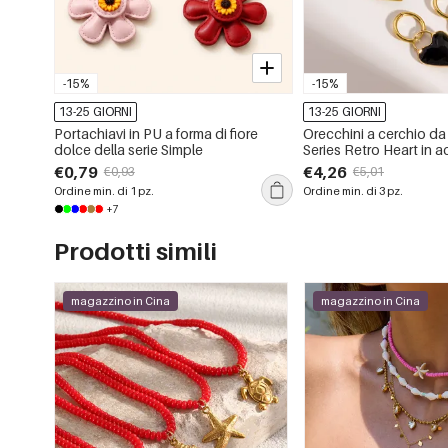
-15%
-15%
13-25 GIORNI
13-25 GIORNI
Portachiavi in PU a forma di fiore
Orecchini a cerchio d
dolce della serie Simple
Series Retro Heart in a
inossidabile color oro
€0,79
€4,26
€0,93
€5,01
con pietra naturale
Ordine min. di 1 pz.
Ordine min. di 3 pz.
+7
Prodotti simili
magazzino in Cina
magazzino in Cina