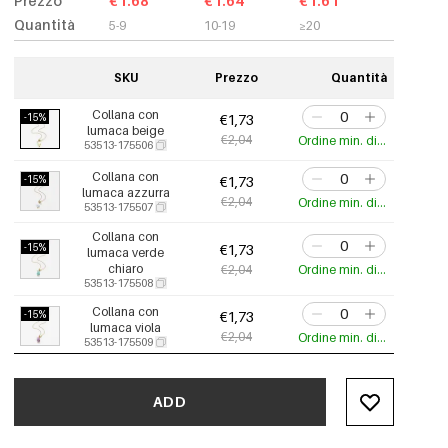
Prezzo
€1.68
€1.64
€1.61
Quantità
5-9
10-19
≥20
SKU
Prezzo
Quantità
Collana con
-15%
€1,73
lumaca beige
€2,04
Ordine min. di 2 pz.
53513-175506
Collana con
-15%
€1,73
lumaca azzurra
€2,04
Ordine min. di 2 pz.
53513-175507
Collana con
-15%
€1,73
lumaca verde
chiaro
€2,04
Ordine min. di 2 pz.
53513-175508
Collana con
-15%
€1,73
lumaca viola
€2,04
Ordine min. di 2 pz.
53513-175509
Immagine
-15%
€6,34
principale collana
ADD
a quattro pezzi
€7,46
Ordine min. di 2 pz.
53513-175510