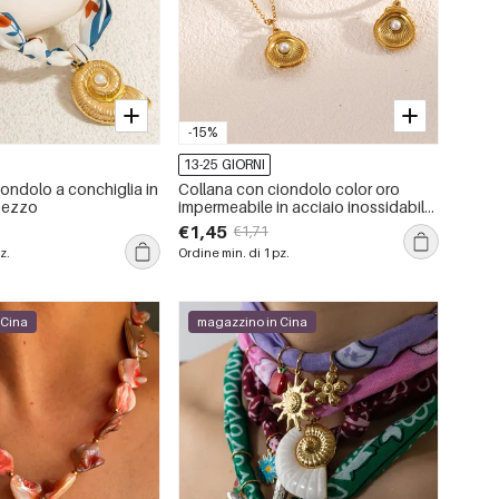
-15%
13-25 GIORNI
ondolo a conchiglia in
Collana con ciondolo color oro
pezzo
impermeabile in acciaio inossidabile
con conchiglia da 1 pezzo
€1,45
€1,71
z.
Ordine min. di 1 pz.
 Cina
magazzino in Cina