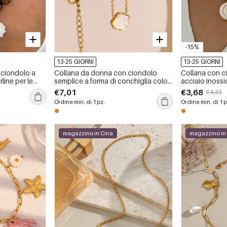
-15%
13-25 GIORNI
13-25 GIORNI
 ciondolo a
Collana da donna con ciondolo
Collana con ci
rline per le
semplice a forma di conchiglia color
acciaio inossi
oro
conchiglia, 1
€7,01
€3,68
€4,33
Ordine min. di 1 pz.
Ordine min. di 1 p
magazzino in Cina
magazzino in