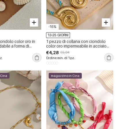
-15%
13-25 GIORNI
ondolo color oro in
1 pezzo di collana con ciondolo
dabile a forma di
color oro impermeabile in acciaio
 pezzo
inossidabile a forma di buccino
€4,28
€5,04
z.
Ordine min. di 1 pz.
 Cina
magazzino in Cina