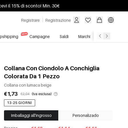
ricevi il 15% di sconto! Min. 30€
Registrare
Registrazione
pshipping
Campagne
Saldi
Marchi
Servizio All'In
Collana Con Ciondolo A Conchiglia
Colorata Da 1 Pezzo
Collana con lumaca beige
€1,73
€2,04
(Iva esclusa)
13-25 GIORNI
Imballaggi all'ingrosso
Personalizado