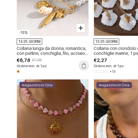
-15%
13-25 GIORNI
13-25 GIORNI
Collana lunga da donna, romantica,
Collana con ciondolo 
con perline, conchiglia, filo, acciaio
conchiglie marine, 1 
inossidabile, impermeabile, colore
€6,78
€2,27
€7,98
oro.
Ordine min. di 1 pz.
Ordine min. di 1 pz.
+13
magazzino in Cina
magazzino in Cina