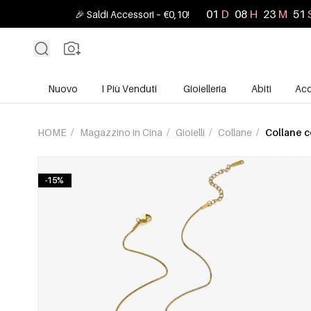
01
D
08
H
23
M
49
🎉 Saldi Accessori – €0,10!
Nuovo
I Più Venduti
Gioielleria
Abiti
Acc
HOME
/
Magazzino in Cina
/
Gioielli
/
Collane
/
Collane c
-15%