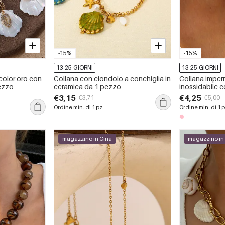
-15%
-15%
13-25 GIORNI
13-25 GIORNI
color oro con
Collana con ciondolo a conchiglia in
Collana imperm
pezzo
ceramica da 1 pezzo
inossidabile c
pezzo
€3,15
€4,25
€3,71
€5,00
Ordine min. di 1 pz.
Ordine min. di 1 p
magazzino in Cina
magazzino in