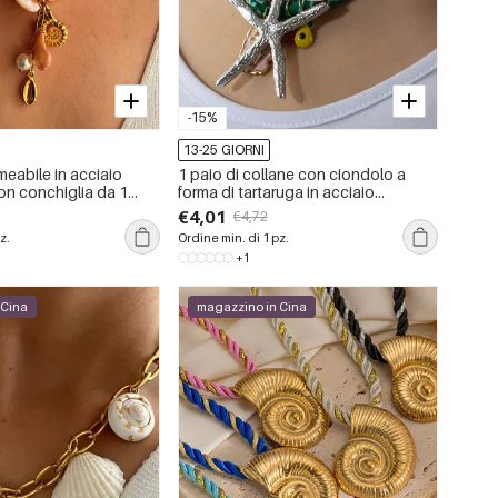
-15%
13-25 GIORNI
eabile in acciaio
1 paio di collane con ciondolo a
on conchiglia da 1
forma di tartaruga in acciaio
inossidabile color oro, serie
€4,01
€4,72
romantica, da donna
z.
Ordine min. di 1 pz.
+1
 Cina
magazzino in Cina