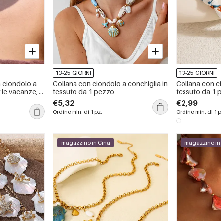
13-25 GIORNI
13-25 GIORNI
n ciondolo a
Collana con ciondolo a conchiglia in
Collana con ci
 le vacanze, in
tessuto da 1 pezzo
tessuto da 1 
impermeabile,
€5,32
€2,99
Ordine min. di 1 pz.
Ordine min. di 1 p
magazzino in Cina
magazzino in