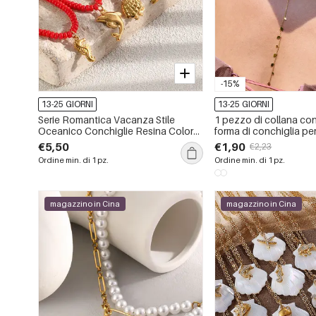
-15%
13-25 GIORNI
13-25 GIORNI
Serie Romantica Vacanza Stile
1 pezzo di collana co
Oceanico Conchiglie Resina Colore
forma di conchiglia per
Oro Collane da Donna con Perline
acciaio inossidabile, 
€5,50
€1,90
€2,23
color oro, da donna
Ordine min. di 1 pz.
Ordine min. di 1 pz.
magazzino in Cina
magazzino in Cina