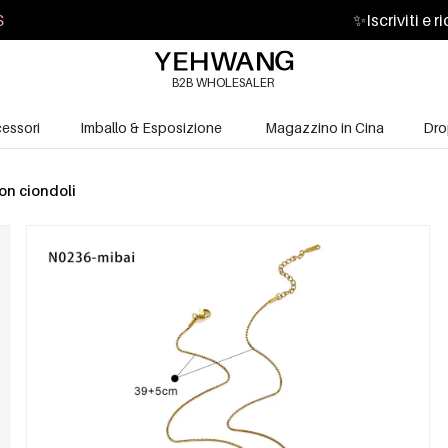
S
✨
Iscriviti e 
B2B WHOLESALER
essori
Imballo & Esposizione
Magazzino in Cina
Dro
on ciondoli