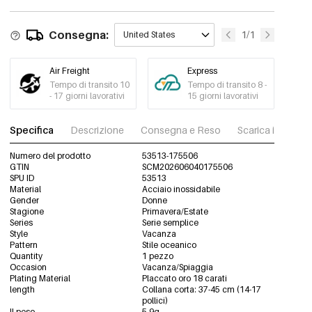
Consegna:
1/1
United States
Air Freight
Express
Tempo di transito 10
Tempo di transito 8 -
- 17 giorni lavorativi
15 giorni lavorativi
Specifica
Descrizione
Consegna e Reso
Scarica immagini
Numero del prodotto
53513-175506
GTIN
SCM202606040175506
SPU ID
53513
Material
Acciaio inossidabile
Gender
Donne
Stagione
Primavera/Estate
Series
Serie semplice
Style
Vacanza
Pattern
Stile oceanico
Quantity
1 pezzo
Occasion
Vacanza/Spiaggia
Plating Material
Placcato oro 18 carati
length
Collana corta: 37-45 cm (14-17
pollici)
Il peso
5.9g