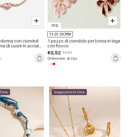
-15%
-15%
13-25 GIORNI
13-25 
a donna con ciondoli
1 pezzo di ciondolo per borsa in lega
Anelli 
orma di cuore in acciaio
con fiocco
acciaio
mpermeabili, color oro e
con col
€0,52
€3,70
€0,61
z.
Ordine min. di 2 pz.
Ordine m
 Cina
magazzino in Cina