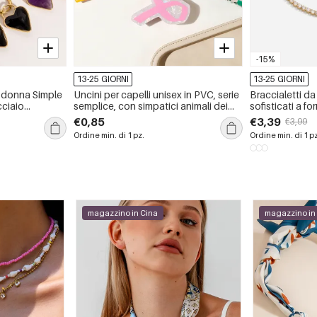
-15%
13-25 GIORNI
13-25 GIORNI
a donna Simple
Uncini per capelli unisex in PVC, serie
Braccialetti d
cciaio
semplice, con simpatici animali dei
sofisticati a f
 impermeabile
cartoni animati, colori misti.
inossidabile, i
€0,85
€3,39
€3,99
zirconi
Ordine min. di 1 pz.
Ordine min. di 1 p
magazzino in Cina
magazzino in