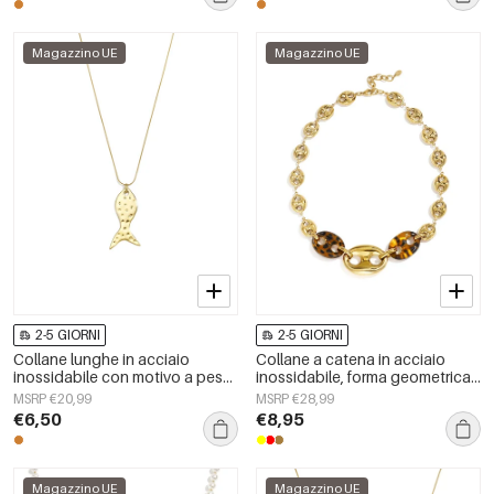
Magazzino UE
Magazzino UE
2-5 GIORNI
2-5 GIORNI
Collane lunghe in acciaio
Collane a catena in acciaio
inossidabile con motivo a pesci,
inossidabile, forma geometrica,
serie casual e semplice per tutti
semplici, serie &quot;Daily
MSRP €20,99
MSRP €28,99
i giorni, gioielli da donna
Simple&quot;, gioielli da donna
€6,50
€8,95
Magazzino UE
Magazzino UE