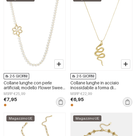
2-5 GIORNI
2-5 GIORNI
Collane lunghe con perle
Collane lunghe in acciaio
artificiali, modello Flower Sweet
inossidabile a forma di
Daily Simple, gioielli da donna
serpente, semplici, della serie
MSRP €25,99
MSRP €22,99
Simple Daily, gioielli da donna
€7,95
€6,95
Magazzino UE
Magazzino UE