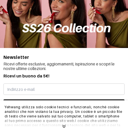
Newsletter
Ricevi offerte esclusive, aggiornamenti, ispirazione e scopri le
nostre ultime collezioni.
Ricevi un buono da 5€!
MI STO REGISTRANDO
Yehwang utilizza solo cookie tecnici e funzionali, nonché cookie
analitici che non violano la tua privacy. Un cookie è un piccolo file
di testo che viene salvato sul tuo computer, tablet o smartphone
al tuo primo accesso a questo sito web.I cookie che utilizziamo
INFO
sono necessari per il funzionamento tecnico del sito web e per la