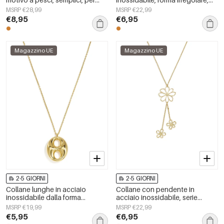
tutti i giorni, della serie Simple,
semplici, serie Simple Daily,
MSRP €28,99
MSRP €22,99
gioielli da donna.
gioielli da donna
€8,95
€6,95
Magazzino UE
Magazzino UE
2-5 GIORNI
2-5 GIORNI
Collane lunghe in acciaio
Collane con pendente in
inossidabile dalla forma
acciaio inossidabile, serie
geometrica, semplici, della serie
Flower Daily Simple, gioielli da
MSRP €19,99
MSRP €22,99
Simple, perfette per tutti i giorni.
donna
€5,95
€6,95
Gioielli da donna.