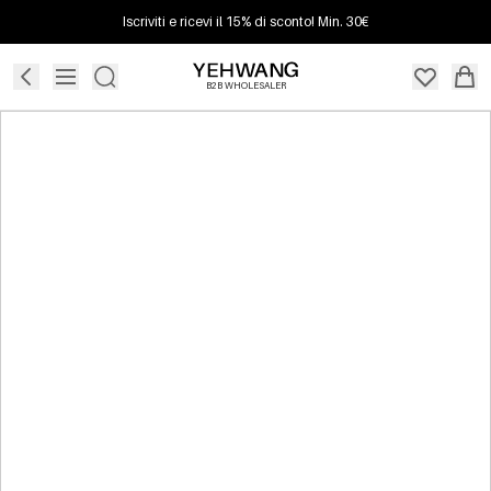
Iscriviti e ricevi il 15% di sconto! Min. 30€
B2B WHOLESALER