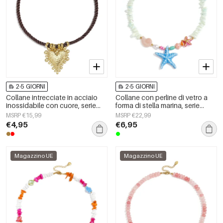
2-5 GIORNI
2-5 GIORNI
Collane intrecciate in acciaio
Collane con perline di vetro a
inossidabile con cuore, serie
forma di stella marina, serie
Simple Daily Simple, gioielli da
&quot;Vacanze/Spiaggia
MSRP €15,99
MSRP €22,99
donna
Romantica&quot;, gioielli da
€4,95
€6,95
donna.
Magazzino UE
Magazzino UE