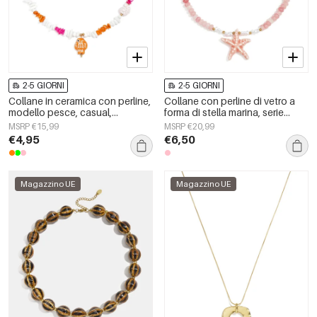
2-5 GIORNI
2-5 GIORNI
Collane in ceramica con perline,
Collane con perline di vetro a
modello pesce, casual,
forma di stella marina, serie
quotidiane, romantiche, gioielli
&quot;Vacanze/Spiaggia
MSRP €15,99
MSRP €20,99
da donna
Romantica&quot;, gioielli da
€4,95
€6,50
donna.
Magazzino UE
Magazzino UE