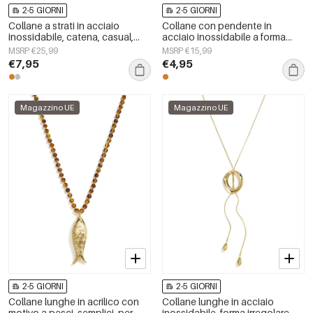
2-5 GIORNI
2-5 GIORNI
Collane a strati in acciaio
Collane con pendente in
inossidabile, catena, casual,
acciaio inossidabile a forma
quotidiane, semplici, serie da
ellittica, semplici, della serie
MSRP €25,99
MSRP €15,99
donna, gioielli
Simple Daily, gioielli da donna.
€7,95
€4,95
Magazzino UE
Magazzino UE
2-5 GIORNI
2-5 GIORNI
Collane lunghe in acrilico con
Collane lunghe in acciaio
motivo a pesci, semplici, per
inossidabile, forma irregolare,