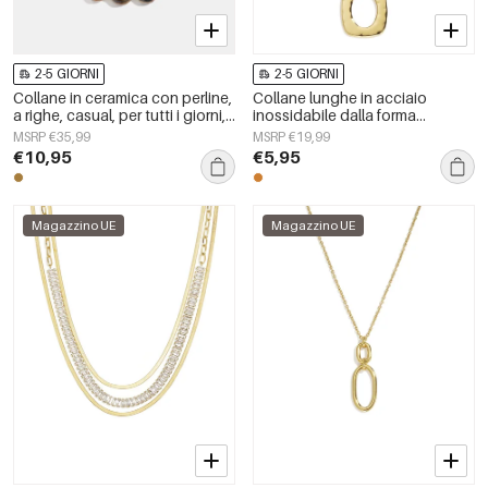
2-5 GIORNI
2-5 GIORNI
Collane in ceramica con perline,
Collane lunghe in acciaio
a righe, casual, per tutti i giorni,
inossidabile dalla forma
semplici, gioielli da donna
geometrica, semplici, della serie
MSRP €35,99
MSRP €19,99
Simple, perfette per tutti i giorni.
€10,95
€5,95
Gioielli da donna.
Magazzino UE
Magazzino UE