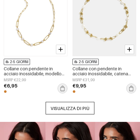
2-5 GIORNI
2-5 GIORNI
Collane con pendente in
Collane con pendente in
acciaio inossidabile, modello
acciaio inossidabile, catena
Circle Simple, serie Daily Simple,
semplice, serie Simple Daily,
MSRP €22,99
MSRP €31,99
gioielli da donna
gioielli da donna
€6,95
€9,95
VISUALIZZA DI PIÙ