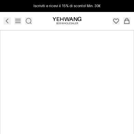
Iscriviti e ricevi il 15% di sconto! Min. 30€
B2B WHOLESALER