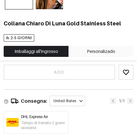
Collana Chiaro Di Luna Gold Stainless Steel
2-5 GIORNI
Imballaggi all'ingrosso
Personalizado
ADD
Consegna:
1/1
United States
DHL Express Air
Tempo di transito 2 giorni
lavorativi