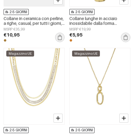
2-5 GIORNI
2-5 GIORNI
Collane in ceramica con perline,
Collane lunghe in acciaio
a righe, casual, per tutti i giorni,
inossidabile dalla forma
semplici, gioielli da donna
geometrica, semplici, della serie
MSRP €35,99
MSRP €19,99
Simple, perfette per tutti i giorni.
€10,95
€5,95
Gioielli da donna.
Magazzino UE
Magazzino UE
2-5 GIORNI
2-5 GIORNI