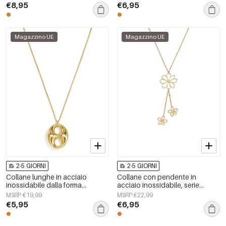
gioielli da donna.
gioielli da donna
€8,95
€6,95
Magazzino UE
Magazzino UE
2-5 GIORNI
2-5 GIORNI
Collane lunghe in acciaio
Collane con pendente in
inossidabile dalla forma
acciaio inossidabile, serie
geometrica, semplici, della serie
Flower Daily Simple, gioielli da
MSRP €19,99
MSRP €22,99
Simple, perfette per tutti i giorni.
donna
€5,95
€6,95
Gioielli da donna.