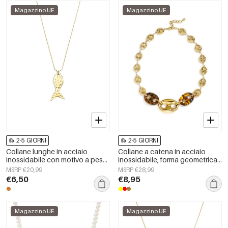
Magazzino UE
Magazzino UE
2-5 GIORNI
2-5 GIORNI
Collane lunghe in acciaio
Collane a catena in acciaio
inossidabile con motivo a pesci,
inossidabile, forma geometrica,
serie casual e semplice per tutti
semplici, serie &quot;Daily
MSRP €20,99
MSRP €28,99
i giorni, gioielli da donna
Simple&quot;, gioielli da donna
€6,50
€8,95
Magazzino UE
Magazzino UE