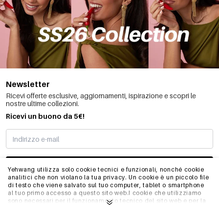
Newsletter
Ricevi offerte esclusive, aggiornamenti, ispirazione e scopri le
nostre ultime collezioni.
Ricevi un buono da 5€!
MI STO REGISTRANDO
Yehwang utilizza solo cookie tecnici e funzionali, nonché cookie
analitici che non violano la tua privacy. Un cookie è un piccolo file
di testo che viene salvato sul tuo computer, tablet o smartphone
al tuo primo accesso a questo sito web.I cookie che utilizziamo
INFO
sono necessari per il funzionamento tecnico del sito web e per la
facilità d'uso. Consentono al sito web di funzionare correttamente
e di ricordare, ad esempio, le impostazioni preferite. Ci