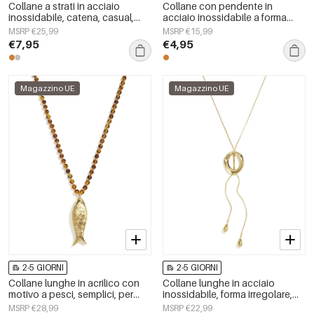
Collane a strati in acciaio
Collane con pendente in
inossidabile, catena, casual,
acciaio inossidabile a forma
quotidiane, semplici, serie da
ellittica, semplici, della serie
MSRP €25,99
MSRP €15,99
donna, gioielli
Simple Daily, gioielli da donna.
€7,95
€4,95
Magazzino UE
Magazzino UE
2-5 GIORNI
2-5 GIORNI
Collane lunghe in acrilico con
Collane lunghe in acciaio
motivo a pesci, semplici, per
inossidabile, forma irregolare,
tutti i giorni, della serie Simple,
semplici, serie Simple Daily,
MSRP €28,99
MSRP €22,99