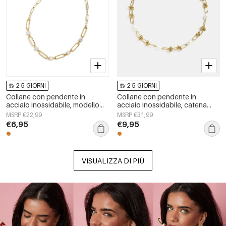
2-5 GIORNI
2-5 GIORNI
Collane con pendente in
Collane con pendente in
acciaio inossidabile, modello
acciaio inossidabile, catena
Circle Simple, serie Daily Simple,
semplice, serie Simple Daily,
MSRP €22,99
MSRP €31,99
gioielli da donna
gioielli da donna
€6,95
€9,95
VISUALIZZA DI PIÙ