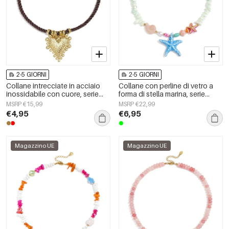
2-5 GIORNI
2-5 GIORNI
Collane intrecciate in acciaio
Collane con perline di vetro a
inossidabile con cuore, serie
forma di stella marina, serie
Simple Daily Simple, gioielli da
&quot;Vacanze/Spiaggia
MSRP €15,99
MSRP €22,99
donna
Romantica&quot;, gioielli da
€4,95
€6,95
donna.
Magazzino UE
Magazzino UE