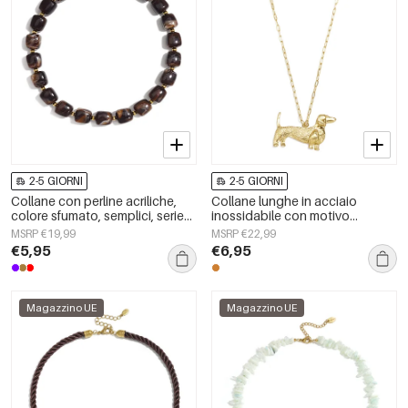
2-5 GIORNI
2-5 GIORNI
Collane con perline acriliche,
Collane lunghe in acciaio
colore sfumato, semplici, serie
inossidabile con motivo
Simple Daily, gioielli da donna
animale, serie semplice per tutti i
MSRP €19,99
MSRP €22,99
giorni, gioielli da donna
€5,95
€6,95
Magazzino UE
Magazzino UE