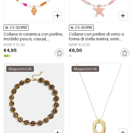
2-5 GIORNI
2-5 GIORNI
Collane in ceramica con perline,
Collane con perline di vetro a
modello pesce, casual,
forma di stella marina, serie
quotidiane, romantiche, gioielli
&quot;Vacanze/Spiaggia
MSRP €15,99
MSRP €20,99
da donna
Romantica&quot;, gioielli da
€4,95
€6,50
donna.
Magazzino UE
Magazzino UE