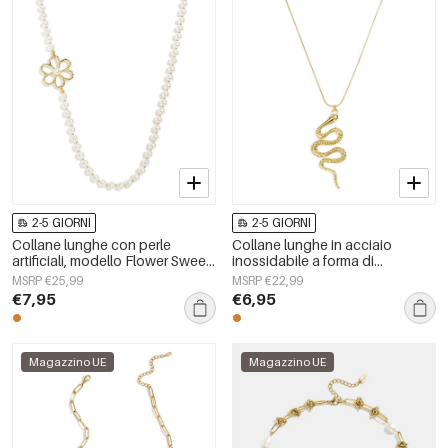
2-5 GIORNI
2-5 GIORNI
Collane lunghe con perle
Collane lunghe in acciaio
artificiali, modello Flower Sweet
inossidabile a forma di
Daily Simple, gioielli da donna
serpente, semplici, della serie
MSRP €25,99
MSRP €22,99
Simple Daily, gioielli da donna
€7,95
€6,95
Magazzino UE
Magazzino UE